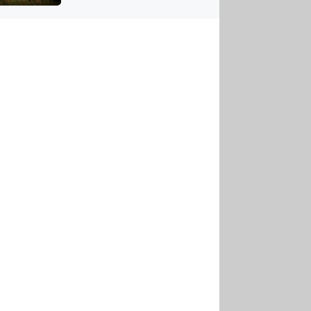
US
tornádem
RSUS
ZE A