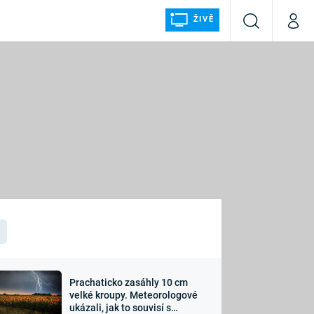
ŽIVĚ
Vyhledávání
Můj p
Prima+
ÁLKA
CNN Prima NEWS
Prima FRESH
Prima LIVING
LMY A
Prima Ženy
Prima LAJK
Prachaticko zasáhly 10 cm
osti
velké kroupy. Meteorologové
Sledujte nás
ukázali, jak to souvisí s