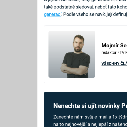
také podstatné sledovat, neboť tato koh
generací
. Podle všeho se navíc její defi
Mojmír Se
redaktor FTV 
VŠECHNY ČL
Nenechte si ujít novinky 
Zanechte nám svůj e-mail a 1x tý
na to nejnovější a nejlepší z naše