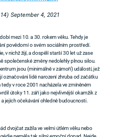
t14)
September 4, 2021
bdobí mezi 10. a 30. rokem věku. Tehdy je
vání povědomí o svém sociálním prostředí.
, v nichž žijí, a dospělí starší 30 let už zase
 ně společenské změny nedolehly plnou silou.
entrum jsou (minimálně v zámoří) událostí, jež
ají označováni lidé narození zhruba od začátku
jich tedy v roce 2001 nacházela ve zmíněném
rdil útoky 11. září jako nejvlivnější okamžik z
 a jejích očekávání ohledně budoucnosti.
ž pád dvojčat zažila ve velmi útlém věku nebo
agédie neměla tak silný emoční dopad. Nejde