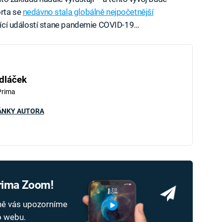
orta se
nedávno stala globálně nejpočetnější
nující událostí stane pandemie COVID-19…
dláček
Prima
ÁNKY AUTORA
Prima Zoom!
dně vás upozorníme
ho webu.