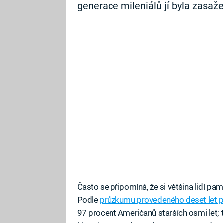
generace mileniálů jí byla zasažen
Často se připomíná, že si většina lidí pam
Podle
průzkumu provedeného deset let p
97 procent Američanů starších osmi let; t