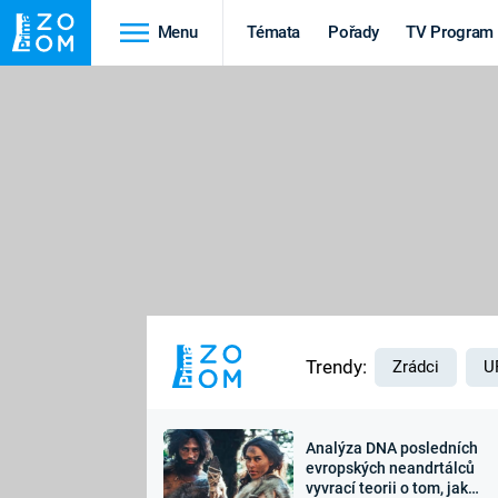
Menu
Témata
Pořady
TV Program
Cestování
Historie
HRADY A ZÁMKY
VIKINGOVÉ
HEDVÁBNÁ STEZKA
EPIDEMIE A
PANDEMIE
PŘÍRODA
STAROVĚKÝ EGYPT
Trendy:
Zrádci
U
Analýza DNA posledních
Druhá
Výročí
evropských neandrtálců
vyvrací teorii o tom, jak
světová válka