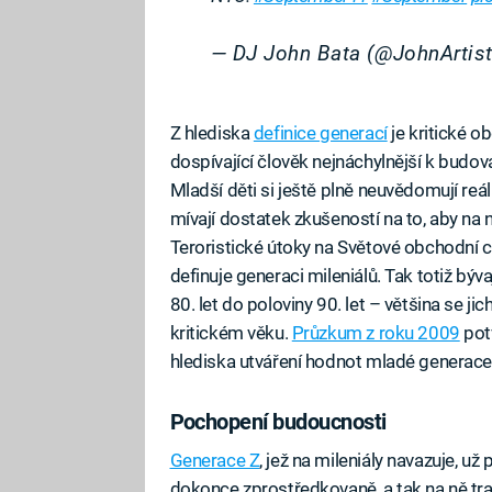
— DJ John Bata (@JohnArtis
Z hlediska
definice generací
je kritické o
dospívající člověk nejnáchylnější k budo
Mladší děti si ještě plně neuvědomují reálie
mívají dostatek zkušeností na to, aby na
Teroristické útoky na Světové obchodní c
definuje generaci mileniálů. Tak totiž býv
80. let do poloviny 90. let – většina se 
kritickém věku.
Průzkum z roku 2009
potv
hlediska utváření hodnot mladé generace
Pochopení budoucnosti
Generace Z
, jež na mileniály navazuje, u
dokonce zprostředkovaně, a tak na ně tr