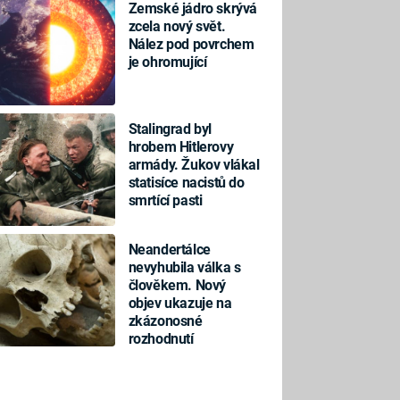
Zemské jádro skrývá
zcela nový svět.
Nález pod povrchem
je ohromující
Stalingrad byl
hrobem Hitlerovy
armády. Žukov vlákal
statisíce nacistů do
smrtící pasti
Neandertálce
nevyhubila válka s
člověkem. Nový
objev ukazuje na
zkázonosné
rozhodnutí