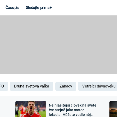
Časopis
Sledujte prima+
Věda a
Války
technika
STUDENÁ V
KORONAVIRUS
VÁLKA VE
VIETNAMU
VESMÍR
VÁLEČNÉ FI
MARS
SERIÁLY
FO
Druhá světová válka
Záhady
Vetřelci dávnověku
Nejhlasitější člověk na světě
Záhady a
Zajímav
řve stejně jako motor
letadla. Můžete vedle něj
konspirace