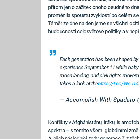
přitom jen o zážitek onoho osudného dne
proměnila spoustu zvyklostí po celém svě
Téměř ze dne na den jsme se všichni ocitl
budoucnosti celosvětové politiky a v nep
Each generation has been shaped by a
experience September 11 while baby
moon landing, and civil rights moveme
takes a look at the
https://t.co/WeJ1
— Accomplish With Spadaro
Konflikty v Afghánistánu, Iráku, islamofo
spektra – s těmito všemi globálními změ
A jejich následníci, tedy generace Z, z tě