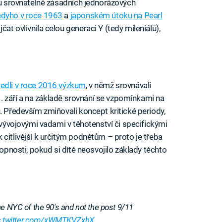
vou srovnatelně zásadních jednorázových
edyho v roce 1963
a
japonském útoku na Pearl
čat ovlivnila celou generaci Y (tedy mileniálů),
iled to fetch
edli v roce 2016 výzkum
, v němž srovnávali
11. září a na základě srovnání se vzpomínkami na
. Především zmiňovali koncept kritické periody,
s vývojovými vadami v těhotenství či specifickými
citlivější k určitým podnětům – proto je třeba
hopnosti, pokud si dítě neosvojilo základy těchto
e NYC of the 90's and not the post 9/11
c.twitter.com/xWMTKVZxhX