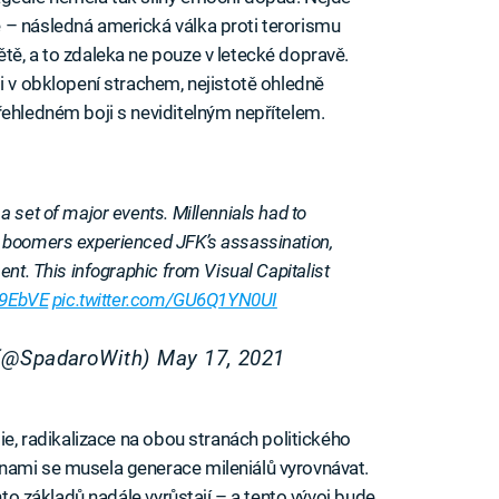
 – následná americká válka proti terorismu
tě, a to zdaleka ne pouze v letecké dopravě.
i v obklopení strachem, nejistotě ohledně
řehledném boji s neviditelným nepřítelem.
 set of major events. Millennials had to
 boomers experienced JFK’s assassination,
nt. This infographic from Visual Capitalist
49EbVE
pic.twitter.com/GU6Q1YN0UI
 (@SpadaroWith)
May 17, 2021
bie, radikalizace na obou stranách politického
nami se musela generace mileniálů vyrovnávat.
chto základů nadále vyrůstají – a tento vývoj bude