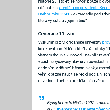
historie 20. století se hovoří pouze o d
událostech:
atentátu na prezidenta Kenn
Harbor roku 1941
. Jak tragédie pádu dvoj
která vyrůstala v jejím stínu?
Generace 11. září
Fa
Výzkumníci z Michiganské univerzity
prov
kolektivní paměť těch, kteří zažili útoky 
vietnamskou válku vyvodili několik závěrů
v češtině využívaný hlavně v souvislosti 
obdobími v dětství, během nichž je mozek 
velmi obtížné naučit se řeč či sociální sc
dovedností během předškolního věku.
Flying home to NYC in 1997. I miss th
NYC.
#September11
#September
pi