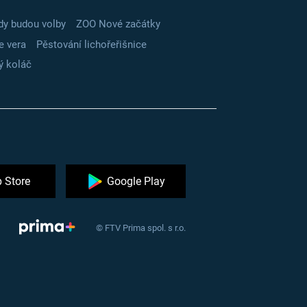
dy budou volby
ZOO Nové začátky
e vera
Pěstování lichořeřišnice
ý koláč
 Store
Google Play
© FTV Prima spol. s r.o.