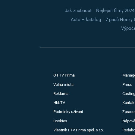
Jak zhubnout
Nejlepší filmy 2024
Auto – katalog
7 pádů Honzy 
Výpoče
O FTV Prima
Manag
Volná místa
Press
Reklama
Casting
HbbTV
Kontak
Podmínky užívání
Zpraco
Cookies
Nápov
Vlastník FTV Prima spol. s r.o.
Redak