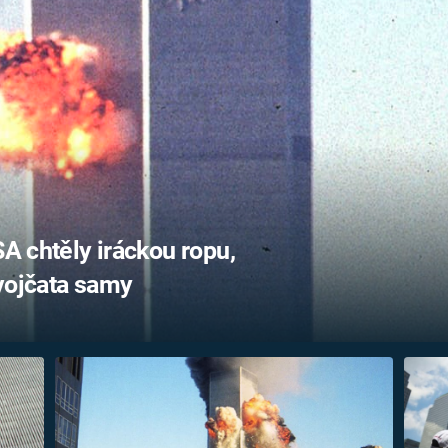
FILMY VERS
REALITA
UFO A
MIMOZEMŠŤANÉ
HORORY VE
REALITA
UTAJENÉ PŘÍBĚHY
ČESKÝCH DĚJIN
OPTICKÉ ILU
KLAMY
ALTERNATIVNÍ
HISTORIE
A chtěly iráckou ropu,
dvojčata samy