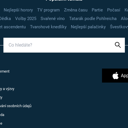
Nejlepší horory
TV program
Změna času
Partie
Počasí
K
Dědka
Volby 2025
Svařené víno
Tatarák podle Pohlreicha
Alo
t ascendentu
Tvarohové knedlíky
Nejlepší palačinky
Švestkov
ement
App
y a výzvy
ty
vání osobních údajů
ěda
ce