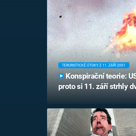
MARIE TEREZIE
ADOLF HITLER
NAPOLEON
BONAPARTE
ATENTÁT NA
REINHARDA
BRITSKÁ
HEYDRICHA
KRÁLOVSKÁ
RODINA
PRVNÍ SVĚTOVÁ
VÁLKA
TERORISTICKÉ ÚTOKY Z 11. ZÁŘÍ 2001
Konspirační teorie: US
proto si 11. září strhly 