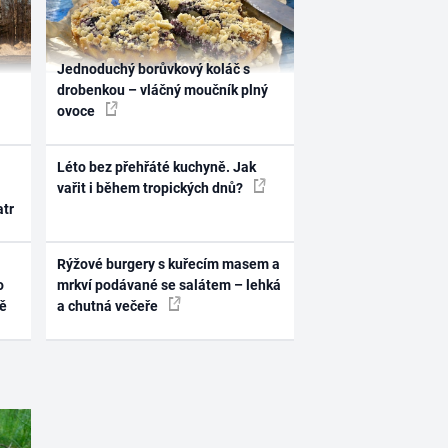
Jednoduchý borůvkový koláč s
drobenkou – vláčný moučník plný
ovoce
Léto bez přehřáté kuchyně. Jak
vařit i během tropických dnů?
atr
Rýžové burgery s kuřecím masem a
o
mrkví podávané se salátem – lehká
ně
a chutná večeře