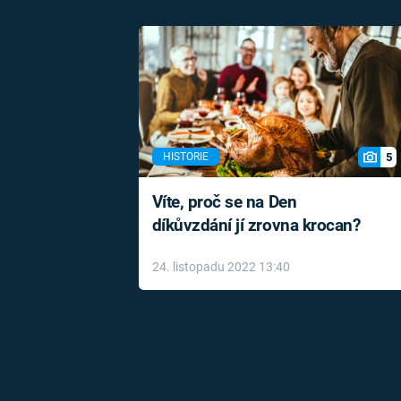
5
HISTORIE
Víte, proč se na Den
díkůvzdání jí zrovna krocan?
24. listopadu 2022 13:40