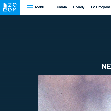
Menu
Témata
Pořady
TV Program
Cestování
Historie
HRADY A ZÁMKY
VIKINGOVÉ
HEDVÁBNÁ STEZKA
EPIDEMIE A
PANDEMIE
PŘÍRODA
NE
STAROVĚKÝ EGYPT
Druhá
Výročí
světová válka