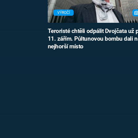
VÝROČÍ
Teroristé chtěli odpálit Dvojčata už 
11. zářím. Půltunovou bombu dali n
nejhorší místo