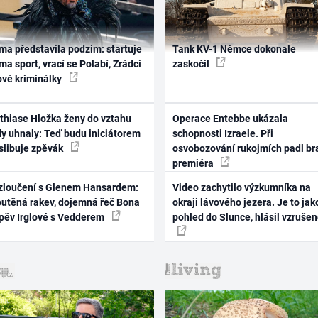
ma představila podzim: startuje
Tank KV-1 Němce dokonale
ma sport, vrací se Polabí, Zrádci
zaskočil
ové kriminálky
thiase Hložka ženy do vztahu
Operace Entebbe ukázala
dy uhnaly: Teď budu iniciátorem
schopnosti Izraele. Při
 slibuje zpěvák
osvobozování rukojmích padl br
premiéra
zloučení s Glenem Hansardem:
Video zachytilo výzkumníka na
outěná rakev, dojemná řeč Bona
okraji lávového jezera. Je to jak
zpěv Irglové s Vedderem
pohled do Slunce, hlásil vzruše