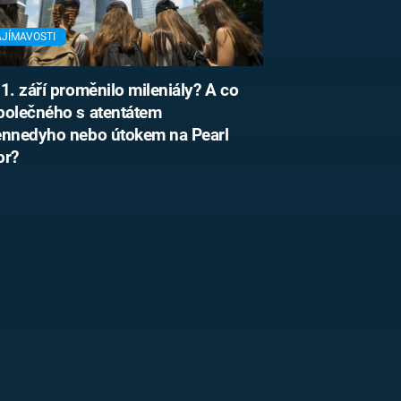
AJÍMAVOSTI
1. září proměnilo mileniály? A co
polečného s atentátem
ennedyho nebo útokem na Pearl
or?