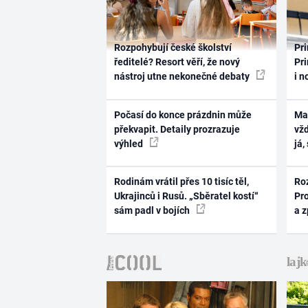
Rozpohybují české školství
Pri
ředitelé? Resort věří, že nový
Pri
nástroj utne nekonečné debaty
i n
Počasí do konce prázdnin může
Ma
překvapit. Detaily prozrazuje
vž
výhled
já,
Rodinám vrátil přes 10 tisíc těl,
Ro
Ukrajinců i Rusů. „Sběratel kostí“
Pr
sám padl v bojích
a 