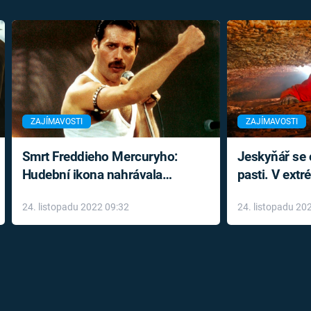
ZAJÍMAVOSTI
ZAJÍMAVOSTI
Smrt Freddieho Mercuryho:
Jeskyňář se c
Hudební ikona nahrávala
pasti. V ext
až do konce života a odmítala
prožil noční
24. listopadu 2022 09:32
24. listopadu 20
léky
klaustrofobi