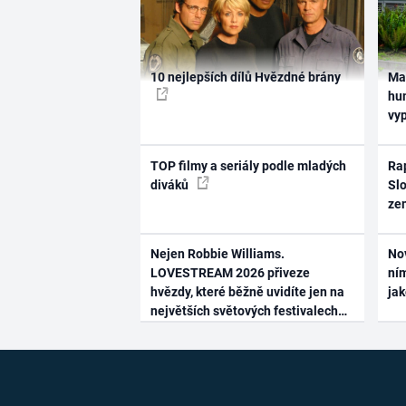
10 nejlepších dílů Hvězdné brány
Ma
hum
vy
TOP filmy a seriály podle mladých
Rap
diváků
Slo
ze
Nejen Robbie Williams.
No
LOVESTREAM 2026 přiveze
ním
hvězdy, které běžně uvidíte jen na
ja
největších světových festivalech