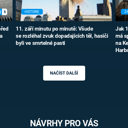
5
HISTORIE
Z
před
11. září minutu po minutě: Všude
Jak 1
a
se rozléhal zvuk dopadajících těl, hasiči
má s
byli ve smrtelné pasti
na K
Harb
NAČÍST DALŠÍ
NÁVRHY PRO VÁS