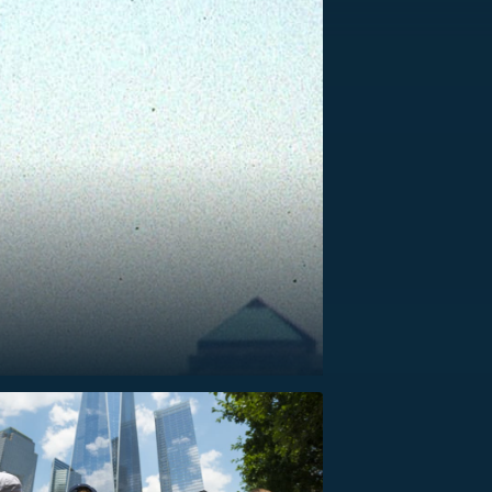
US
RSUS
ZE A