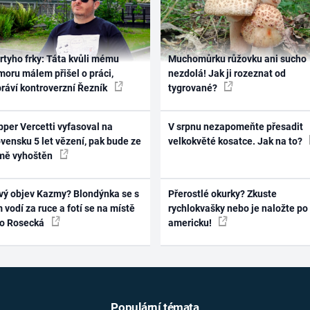
rtyho frky: Táta kvůli mému
Muchomůrku růžovku ani sucho
oru málem přišel o práci,
nezdolá! Jak ji rozeznat od
práví kontroverzní Řezník
tygrované?
per Vercetti vyfasoval na
V srpnu nezapomeňte přesadit
vensku 5 let vězení, pak bude ze
velkokvěté kosatce. Jak na to?
mě vyhoštěn
vý objev Kazmy? Blondýnka se s
Přerostlé okurky? Zkuste
 vodí za ruce a fotí se na místě
rychlokvašky nebo je naložte po
ko Rosecká
americku!
Populární témata