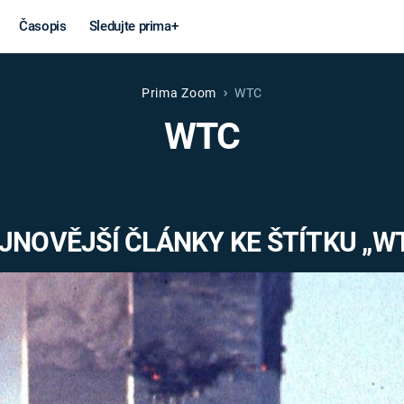
Časopis
Sledujte prima+
Prima Zoom
WTC
Věda a
Války
WTC
technika
STUDENÁ V
KORONAVIRUS
VÁLKA VE
VIETNAMU
VESMÍR
JNOVĚJŠÍ ČLÁNKY KE ŠTÍTKU „W
VÁLEČNÉ FI
MARS
SERIÁLY
Záhady a
Zajímav
konspirace