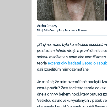
Archa úmluvy
Zdroj: 20th Century Fox / Paramount Pictures
„Stroj na manu byla konstrukce podobná v
produktem tohoto stroje a je založená na 
sobotu rozdělat a v tento den neměl kmen ž
teorie
excentrický badatel Georgio Tsouk
dali Izraelitům mimozemšťané.
Je možné, že mimozemšťané poskytli Izraeli
cestě pouští? Zastánci této teorie odkaz
dne a ohnivý během noci, který putující I
Vetřelců dávnověku vysílaných v pátek v
ukazovalo Izraelitům cestu pouští Sinaje 