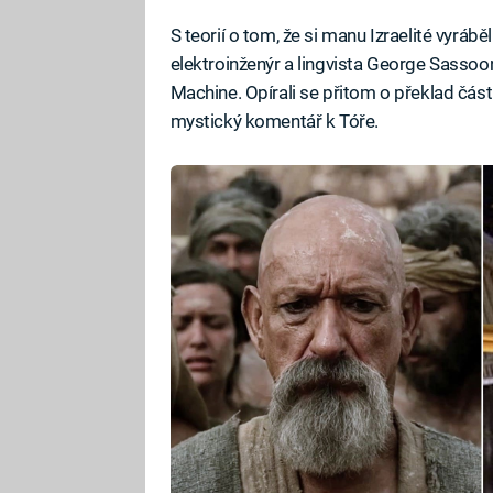
S teorií o tom, že si manu Izraelité vyráb
elektroinženýr a lingvista George Sassoo
Machine. Opírali se přitom o překlad části
mystický komentář k Tóře.