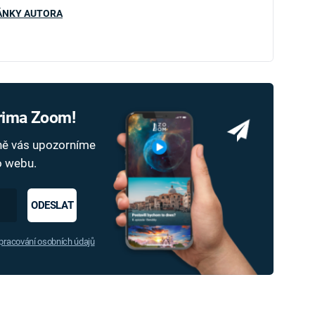
ÁNKY AUTORA
Prima Zoom!
dně vás upozorníme
ho webu.
ODESLAT
racování osobních údajů