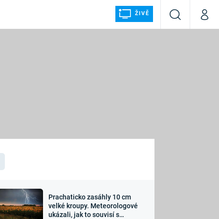
ŽIVĚ
Vyhledávání
Můj p
Prima+
ÁLKA
CNN Prima NEWS
Prima FRESH
Prima LIVING
LMY A
Prima Ženy
Prima LAJK
Prachaticko zasáhly 10 cm
osti
velké kroupy. Meteorologové
Sledujte nás
ukázali, jak to souvisí s