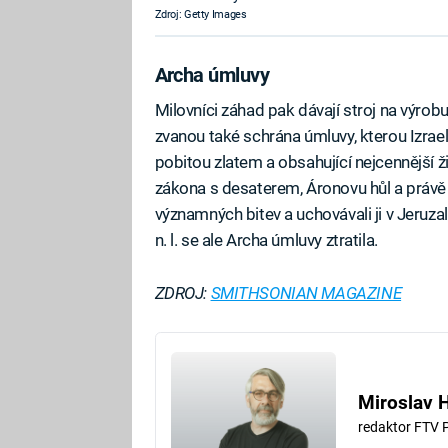
Zdroj: Getty Images
Archa úmluvy
Milovníci záhad pak dávají stroj na výro
zvanou také schrána úmluvy, kterou Izraeli
pobitou zlatem a obsahující nejcennější
zákona s desaterem, Áronovu hůl a právě 
významných bitev a uchovávali ji v Jeruz
n. l. se ale Archa úmluvy ztratila.
ZDROJ:
SMITHSONIAN MAGAZINE
Miroslav 
redaktor FTV 