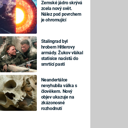
Zemské jádro skrývá
zcela nový svět.
Nález pod povrchem
je ohromující
Stalingrad byl
hrobem Hitlerovy
armády. Žukov vlákal
statisíce nacistů do
smrtící pasti
Neandertálce
nevyhubila válka s
člověkem. Nový
objev ukazuje na
zkázonosné
rozhodnutí