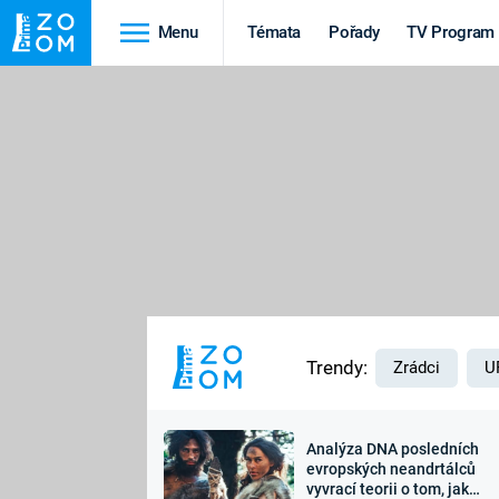
Menu
Témata
Pořady
TV Program
Cestování
Historie
HRADY A ZÁMKY
VIKINGOVÉ
HEDVÁBNÁ STEZKA
EPIDEMIE A
PANDEMIE
PŘÍRODA
STAROVĚKÝ EGYPT
Trendy:
Zrádci
U
Analýza DNA posledních
Druhá
Výročí
evropských neandrtálců
vyvrací teorii o tom, jak
světová válka