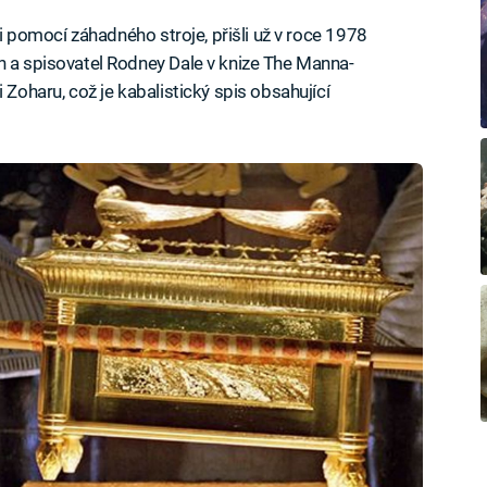
ěli pomocí záhadného stroje, přišli už v roce 1978
n a spisovatel Rodney Dale v knize The Manna-
 Zoharu, což je kabalistický spis obsahující