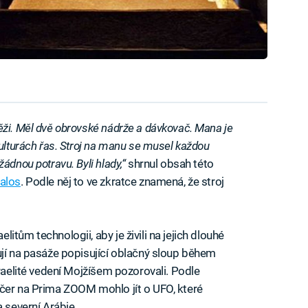
ěži. Měl dvě obrovské nádrže a dávkovač. Mana je
kulturách řas. Stroj na manu se musel každou
ádnou potravu. Byli hlady,“
shrnul obsah této
alos
. Podle něj to ve zkratce znamená, že stroj
tům technologii, aby je živili na jejich dlouhé
ují na pasáže popisující oblačný sloup během
zraelité vedení Mojžíšem pozorovali. Podle
ečer na Prima ZOOM mohlo jít o UFO, které
a severní Arábie.