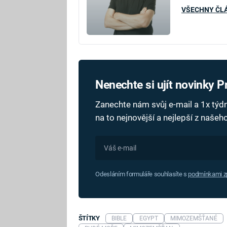
VŠECHNY ČL
Nenechte si ujít novinky 
Zanechte nám svůj e-mail a 1x tý
na to nejnovější a nejlepší z naše
Odesláním formuláře souhlasíte s
podmínkami zp
ŠTÍTKY
BIBLE
EGYPT
MIMOZEMŠŤANÉ