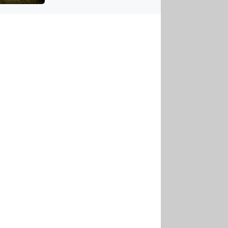
US
tornádem
RSUS
ZE A