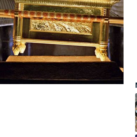
dli kouzelnou látku darovanou Jahvem. Ta
ko déšť. Podle záhadologické série
ečnosti Izraelité vyráběli manu sami a
skat od mimozemšťanů.