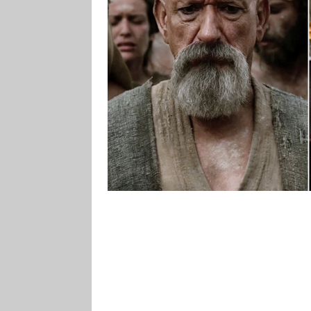
téměř 40 let trvajícího exodu je
se na Izraelity snášela z nebe ja
Vetřelci dávnověku si ale ve skut
příslušnou technologii mohli zí