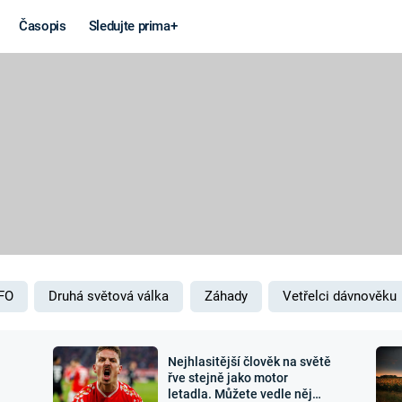
Časopis
Sledujte prima+
Věda a
Války
technika
STUDENÁ V
KORONAVIRUS
VÁLKA VE
VIETNAMU
VESMÍR
VÁLEČNÉ FI
MARS
SERIÁLY
FO
Druhá světová válka
Záhady
Vetřelci dávnověku
Nejhlasitější člověk na světě
Záhady a
Zajímav
řve stejně jako motor
letadla. Můžete vedle něj
konspirace