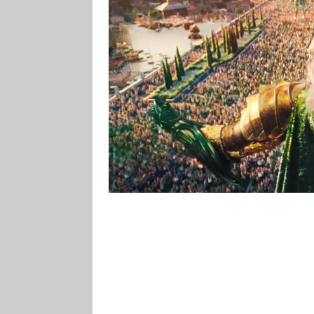
přitom dodnes vedou spory a jed
vyspělý ostrovní stát existoval, 
Kritias, které vznikly roku 360 př.
státníka Solóna, který se o zmiz
do Egypta.