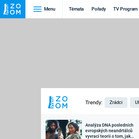
Menu
Témata
Pořady
TV Program
Cestování
Historie
HRADY A ZÁMKY
VIKINGOVÉ
HEDVÁBNÁ STEZKA
EPIDEMIE A
PANDEMIE
PŘÍRODA
STAROVĚKÝ EGYPT
Trendy:
Zrádci
U
Analýza DNA posledních
Druhá
Výročí
evropských neandrtálců
vyvrací teorii o tom, jak
světová válka