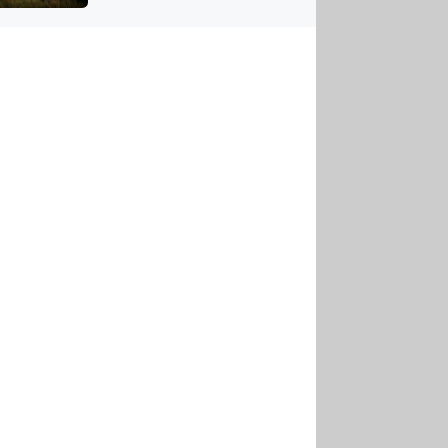
US
tornádem
RSUS
ZE A