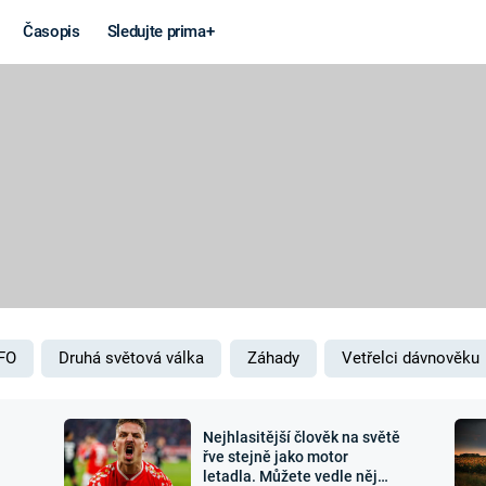
Časopis
Sledujte prima+
Věda a
Války
technika
STUDENÁ V
KORONAVIRUS
VÁLKA VE
VIETNAMU
VESMÍR
VÁLEČNÉ FI
MARS
SERIÁLY
FO
Druhá světová válka
Záhady
Vetřelci dávnověku
Nejhlasitější člověk na světě
Záhady a
Zajímav
řve stejně jako motor
letadla. Můžete vedle něj
konspirace