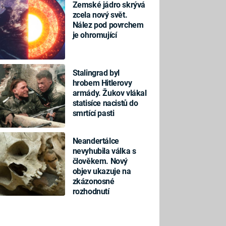
Zemské jádro skrývá
zcela nový svět.
Nález pod povrchem
je ohromující
Stalingrad byl
hrobem Hitlerovy
armády. Žukov vlákal
statisíce nacistů do
smrtící pasti
Neandertálce
nevyhubila válka s
člověkem. Nový
objev ukazuje na
zkázonosné
rozhodnutí