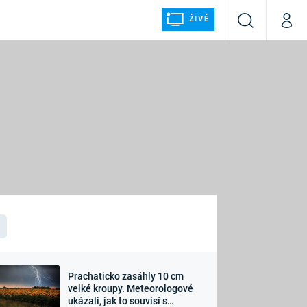
ŽIVĚ
Vyhledávání
Můj p
Prima+
ÁLKA
CNN Prima NEWS
Prima FRESH
Prima LIVING
LMY A
Prima Ženy
Prima LAJK
Prachaticko zasáhly 10 cm
osti
velké kroupy. Meteorologové
Sledujte nás
ukázali, jak to souvisí s