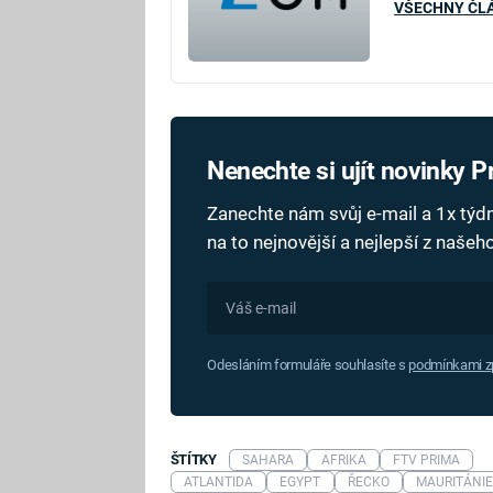
VŠECHNY ČL
Nenechte si ujít novinky 
Zanechte nám svůj e-mail a 1x tý
na to nejnovější a nejlepší z naše
Odesláním formuláře souhlasíte s
podmínkami zp
ŠTÍTKY
SAHARA
AFRIKA
FTV PRIMA
ATLANTIDA
EGYPT
ŘECKO
MAURITÁNI