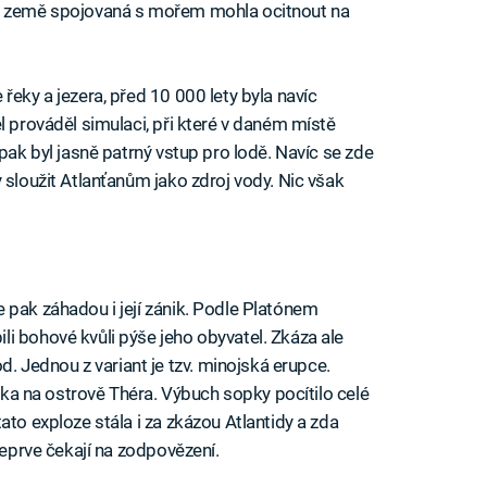
le země spojovaná s mořem mohla ocitnout na
řeky a jezera, před 10 000 lety byla navíc
l prováděl simulaci, při které v daném místě
 pak byl jasně patrný vstup pro lodě. Navíc se zde
 sloužit Atlanťanům jako zdroj vody. Nic však
 pak záhadou i její zánik. Podle Platónem
i bohové kvůli pýše jeho obyvatel. Zkáza ale
Jednou z variant je tzv. minojská erupce.
opka na ostrově Théra. Výbuch sopky pocítilo celé
ato exploze stála i za zkázou Atlantidy a zda
teprve čekají na zodpovězení.