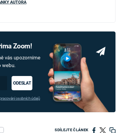
ÁNKY AUTORA
Prima Zoom!
dně vás upozorníme
ho webu.
ODESLAT
racování osobních údajů
SDÍLEJTE ČLÁNEK
E