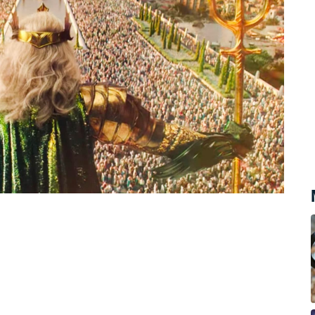
iným zdrojem informací o tom, že
jsou Platónovy písemné dialogy Timaios a
 n. l. V nich se odkazuje na vyprávění
elém kontinentu dozvěděl při své cestě