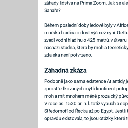
záhady lidstva na Prima Zoom. Jak se a
Sahaře?
Během poslední doby ledové byly v Africe 
mořská hladina o dost výš než nyní. Oette
zvedl vodní hladinu o 425 metrů, v útvaru
nachází studna, která by mohla teoreticky
zdaleka není potvrzeno.
Záhadná zkáza
Podobně jako sama existence Atlantidy je
zprostředkovaných mýtů kontinent potopil
mohla mít mnohem méně prozaický původ. 
V roce asi 1530 př. n. l. totiž vybuchla s
Středomoří od Řecka až po Egypt. Jestli t
opravdu existovala, to jsou otázky, které 