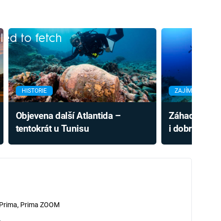
iled to fetch
HISTORIE
ZAJÍMAVOSTI
Objevena další Atlantida –
Záhadná Atla
tentokrát u Tunisu
i dobrodruhy 
Nikdo ji ale 
 Prima, Prima ZOOM