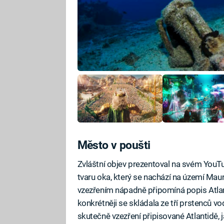
Město v poušti
Zvláštní objev prezentoval na svém YouTu
tvaru oka, který se nachází na území Mau
vzezřením nápadně připomíná popis Atlant
konkrétněji se skládala ze tří prstenců v
skutečně vzezření připisované Atlantidě, 