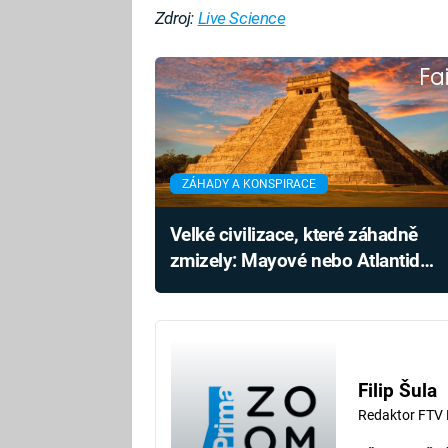
Zdroj:
Live Science
Fa
ZÁHADY A KONSPIRACE
Velké civilizace, které záhadně
zmizely: Mayové nebo Atlantida
v tom nejsou sami
Filip Šula
Redaktor FTV