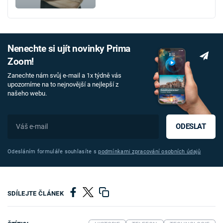
Nenechte si ujít novinky Prima
Zoom!
Zanechte nám svůj e-mail a 1x týdně vás
upozorníme na to nejnovější a nejlepší z
našeho webu.
ODESLAT
Odesláním formuláře souhlasíte s
podmínkami zpracování osobních údajů
SDÍLEJTE ČLÁNEK