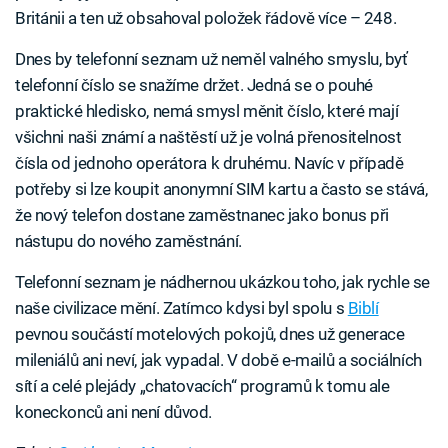
Británii a ten už obsahoval položek řádově více – 248.
Dnes by telefonní seznam už neměl valného smyslu, byť
telefonní číslo se snažíme držet. Jedná se o pouhé
praktické hledisko, nemá smysl měnit číslo, které mají
všichni naši známí a naštěstí už je volná přenositelnost
čísla od jednoho operátora k druhému. Navíc v případě
potřeby si lze koupit anonymní SIM kartu a často se stává,
že nový telefon dostane zaměstnanec jako bonus při
nástupu do nového zaměstnání.
Telefonní seznam je nádhernou ukázkou toho, jak rychle se
naše civilizace mění. Zatímco kdysi byl spolu s
Biblí
pevnou součástí motelových pokojů, dnes už generace
mileniálů ani neví, jak vypadal. V době e-mailů a sociálních
sítí a celé plejády „chatovacích“ programů k tomu ale
koneckonců ani není důvod.