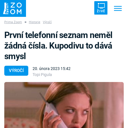
ŽIVĚ
Prima Zoom
■
Historie
Výročí
Trendy:
ZRÁDCI
UFO
DRUHÁ SVĚTOVÁ VÁLKA
První telefonní seznam neměl
ZÁHADY
VETŘELCI DÁVNOVĚKU
žádná čísla. Kupodivu to dává
smysl
20. února 2023 15:42
VÝROČÍ
Topi Pigula
Témata
Témata
Pořady
TV Program