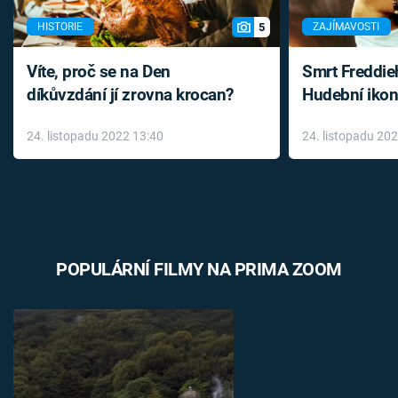
5
HISTORIE
ZAJÍMAVOSTI
Víte, proč se na Den
Smrt Freddie
díkůvzdání jí zrovna krocan?
Hudební ikon
až do konce 
24. listopadu 2022 13:40
24. listopadu 20
léky
POPULÁRNÍ FILMY NA PRIMA ZOOM