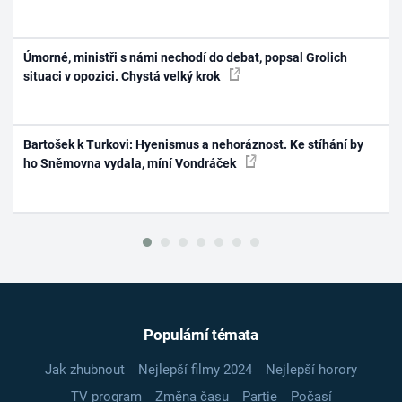
Úmorné, ministři s námi nechodí do debat, popsal Grolich
situaci v opozici. Chystá velký krok
Bartošek k Turkovi: Hyenismus a nehoráznost. Ke stíhání by
ho Sněmovna vydala, míní Vondráček
Populární témata
Jak zhubnout
Nejlepší filmy 2024
Nejlepší horory
TV program
Změna času
Partie
Počasí