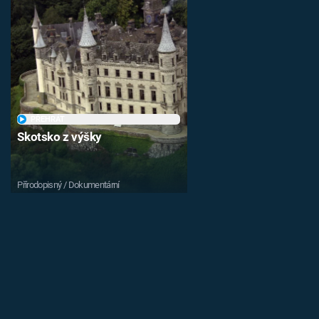
PŘEHRÁT
Skotsko z výšky
Přírodopisný / Dokumentární