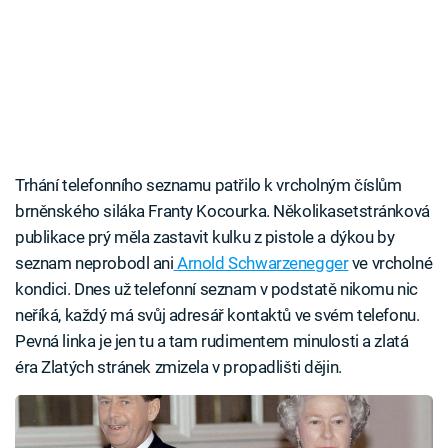
Trhání telefonního seznamu patřilo k vrcholným číslům
brněnského siláka Franty Kocourka. Několikasetstránková
publikace prý měla zastavit kulku z pistole a dýkou by
seznam neprobodl ani
Arnold Schwarzenegger
ve vrcholné
kondici. Dnes už telefonní seznam v podstatě nikomu nic
neříká, každý má svůj adresář kontaktů ve svém telefonu.
Pevná linka je jen tu a tam rudimentem minulosti a zlatá
éra Zlatých stránek zmizela v propadlišti dějin.