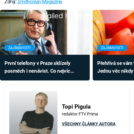
Zdroj:
Smithonian Magazine
Failed to fetch
ZAJÍMAVOSTI
ZAJÍMAVOSTI
První telefony v Praze sklízely
Přehřívá se vám v
posměch i nenávist. Co nejvíc
Jednu věc nikdy
naštvalo Moraváky?
si ho zničit
Topi Pigula
redaktor FTV Prima
VŠECHNY ČLÁNKY AUTORA