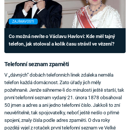
ZAJÍMAVOSTI
Co možná nevíte o Václavu Havlovi: Kde měl tajný
telefon, jak stoloval a kolik času strávil ve vězení?
Telefonní seznam zpaměti
V „dávných“ dobách telefonních linek zdaleka neměla
telefon každá domácnost. Zato úřady jich měly
požehnaně. Jenže sáhneme-li do minulosti ještě starší, tak
první telefonní seznam vydaný 21. února 1878 obsahoval
50 jmen a adres a ani jedno telefonní číslo. Jakkoli to zní
neuvěřitelně, tak spojovatelky, neboť ještě nešlo o přímé
spojení, znaly čísla podle adres zpaměti. O dva roky
později vyjel z rotaček první telefonní seznam ve Velké