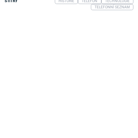
ŠTÍTKY
HISTORIE
TELEFON
TECHNOLOGIE
TELEFONNÍ SEZNAM