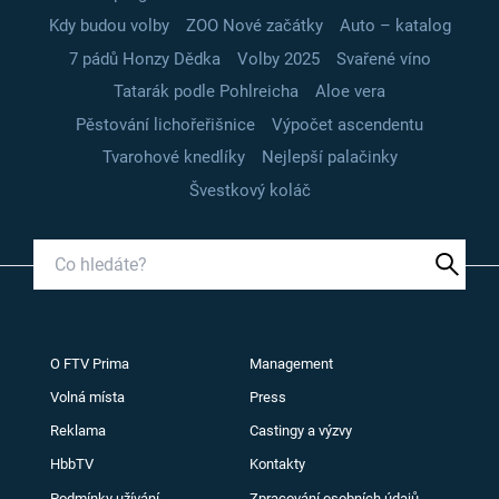
Kdy budou volby
ZOO Nové začátky
Auto – katalog
7 pádů Honzy Dědka
Volby 2025
Svařené víno
Tatarák podle Pohlreicha
Aloe vera
Pěstování lichořeřišnice
Výpočet ascendentu
Tvarohové knedlíky
Nejlepší palačinky
Švestkový koláč
O FTV Prima
Management
Volná místa
Press
Reklama
Castingy a výzvy
HbbTV
Kontakty
Podmínky užívání
Zpracování osobních údajů