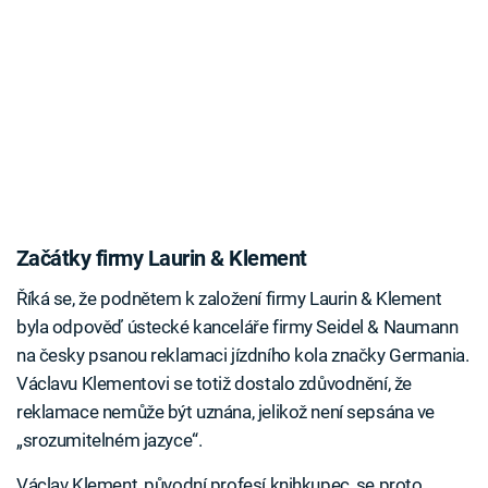
Začátky firmy Laurin & Klement
Říká se, že podnětem k založení firmy Laurin & Klement
byla odpověď ústecké kanceláře firmy Seidel & Naumann
na česky psanou reklamaci jízdního kola značky Germania.
Václavu Klementovi se totiž dostalo zdůvodnění, že
reklamace nemůže být uznána, jelikož není sepsána ve
„srozumitelném jazyce“.
Václav Klement, původní profesí knihkupec, se proto