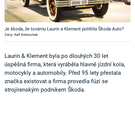
Časopis
Sledujte prima+
Je škoda, že továrnu Laurin a Klement pohltila Škoda Auto?
Zdroj: Ralf Roletschek
Přihlášení
Laurin & Klement byla po dlouhých 30 let
Sledujte nás
úspěšná firma, která vyráběla hlavně jízdní kola,
motocykly a automobily. Před 95 lety přestala
značka existovat a firma provedla fúzi se
strojírenským podnikem Škoda.