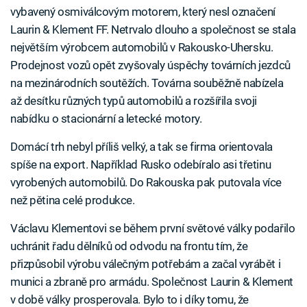
vybavený osmiválcovým motorem, který nesl označení
Laurin & Klement FF. Netrvalo dlouho a společnost se stala
největším výrobcem automobilů v Rakousko-Uhersku.
Prodejnost vozů opět zvyšovaly úspěchy továrních jezdců
na mezinárodních soutěžích. Továrna souběžně nabízela
až desítku různých typů automobilů a rozšířila svoji
nabídku o stacionární a letecké motory.
Domácí trh nebyl příliš velký, a tak se firma orientovala
spíše na export. Například Rusko odebíralo asi třetinu
vyrobených automobilů. Do Rakouska pak putovala více
než pětina celé produkce.
Václavu Klementovi se během první světové války podařilo
uchránit řadu dělníků od odvodu na frontu tím, že
přizpůsobil výrobu válečným potřebám a začal vyrábět i
munici a zbraně pro armádu. Společnost Laurin & Klement
v době války prosperovala. Bylo to i díky tomu, že