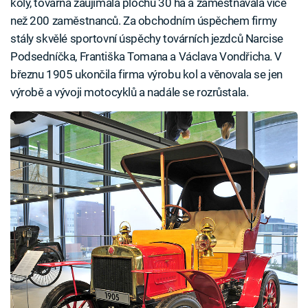
koly, továrna zaujímala plochu 30 ha a zaměstnávala více
než 200 zaměstnanců. Za obchodním úspěchem firmy
stály skvělé sportovní úspěchy továrních jezdců Narcise
Podsedníčka, Františka Tomana a Václava Vondřicha. V
březnu 1905 ukončila firma výrobu kol a věnovala se jen
výrobě a vývoji motocyklů a nadále se rozrůstala.