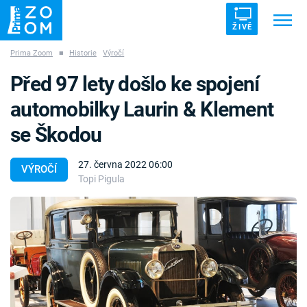
ŽIVĚ
Prima Zoom
■
Historie
Výročí
Trendy:
ZRÁDCI
UFO
DRUHÁ SVĚTOVÁ VÁLKA
Před 97 lety došlo ke spojení
ZÁHADY
VETŘELCI DÁVNOVĚKU
automobilky Laurin & Klement
se Škodou
27. června 2022 06:00
VÝROČÍ
Topi Pigula
Témata
Témata
Pořady
TV Program