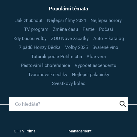
Populární témata
Jak zhubnout
Nejlepší filmy 2024
Nejlepší horory
TV program
Změna času
Partie
Počasí
Kdy budou volby
ZOO Nové začátky
Auto – katalog
7 pádů Honzy Dědka
Volby 2025
Svařené víno
Tatarák podle Pohlreicha
Aloe vera
Pěstování lichořeřišnice
Výpočet ascendentu
Tvarohové knedlíky
Nejlepší palačinky
Švestkový koláč
O FTV Prima
Management