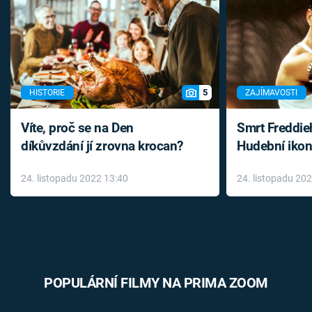
5
HISTORIE
ZAJÍMAVOSTI
Víte, proč se na Den
Smrt Freddie
díkůvzdání jí zrovna krocan?
Hudební ikon
až do konce 
24. listopadu 2022 13:40
24. listopadu 20
léky
POPULÁRNÍ FILMY NA PRIMA ZOOM