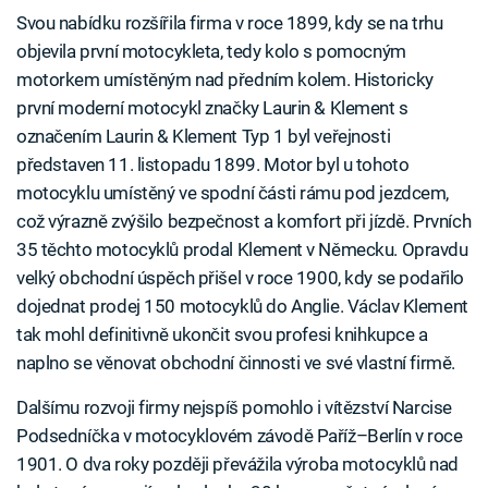
Svou nabídku rozšířila firma v roce 1899, kdy se na trhu
objevila první motocykleta, tedy kolo s pomocným
motorkem umístěným nad předním kolem. Historicky
první moderní motocykl značky Laurin & Klement s
označením Laurin & Klement Typ 1 byl veřejnosti
představen 11. listopadu 1899. Motor byl u tohoto
motocyklu umístěný ve spodní části rámu pod jezdcem,
což výrazně zvýšilo bezpečnost a komfort při jízdě. Prvních
35 těchto motocyklů prodal Klement v Německu. Opravdu
velký obchodní úspěch přišel v roce 1900, kdy se podařilo
dojednat prodej 150 motocyklů do Anglie. Václav Klement
tak mohl definitivně ukončit svou profesi knihkupce a
naplno se věnovat obchodní činnosti ve své vlastní firmě.
Dalšímu rozvoji firmy nejspíš pomohlo i vítězství Narcise
Podsedníčka v motocyklovém závodě Paříž–Berlín v roce
1901. O dva roky později převážila výroba motocyklů nad