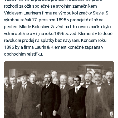
rozhodl založit společně se strojním zámečníkem
Václavem Laurinem firmu na výrobu kol značky Slavie. S
výrobou začali 17. prosince 1895 v pronajaté dílně na
periferii Mladé Boleslavi. Zavést na trh novou značku bylo
velmi obtížné a v říjnu roku 1896 zavedl Klement v té době
revoluční prodej na splátky bez navýšení. Koncem roku
1896 byla firma Laurin & Klement konečně zapsána v
obchodním rejstříku.