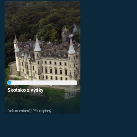
PŘEHRÁT
Skotsko z výšky
Dokumentární / Přírodopisný