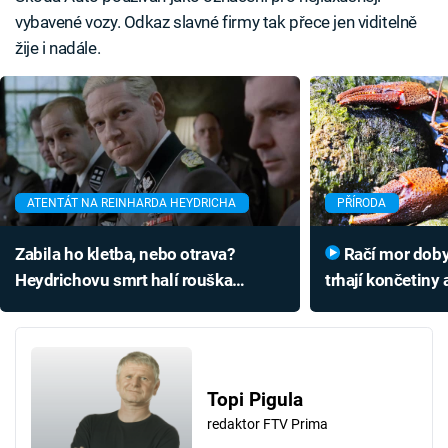
vybavené vozy. Odkaz slavné firmy tak přece jen viditelně
žije i nadále.
ATENTÁT NA REINHARDA HEYDRICHA
PŘÍRODA
Zabila ho kletba, nebo otrava?
Račí mor dobyl Česko. Křeče
Heydrichovu smrt halí rouška
trhají končetiny 
tajemství, brzy zemřel i jeho syn
smrt
Topi Pigula
redaktor FTV Prima