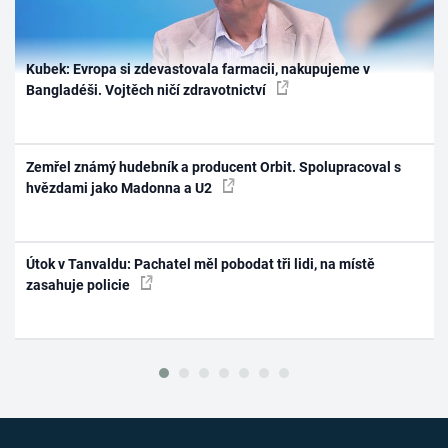
Kubek: Evropa si zdevastovala farmacii, nakupujeme v
Bangladéši. Vojtěch ničí zdravotnictví
Zemřel známý hudebník a producent Orbit. Spolupracoval s
hvězdami jako Madonna a U2
Útok v Tanvaldu: Pachatel měl pobodat tři lidi, na místě
zasahuje policie