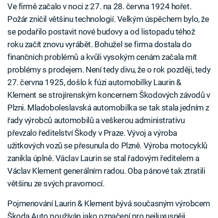
Ve firmě začalo v noci z 27. na 28. června 1924 hořet.
Požár zničil většinu technologií. Velkým úspěchem bylo, že
se podařilo postavit nové budovy a od listopadu téhož
roku začít znovu vyrábět. Bohužel se firma dostala do
finančních problémů a kvůli vysokým cenám začala mít
problémy s prodejem. Není tedy divu, že o rok později, tedy
27. června 1925, došlo k fúzi automobilky Laurin &
Klement se strojírenským koncernem Škodových závodů v
Plzni. Mladoboleslavská automobilka se tak stala jedním z
řady výrobců automobilů a veškerou administrativu
převzalo ředitelství Škody v Praze. Vývoj a výroba
užitkových vozů se přesunula do Plzně. Výroba motocyklů
zanikla úplně. Václav Laurin se stal řadovým ředitelem a
Václav Klement generálním radou. Oba pánové tak ztratili
většinu ze svých pravomocí.
Pojmenování Laurin & Klement bývá současným výrobcem
Škoda Auto používán jako označení pro nejluxusněji