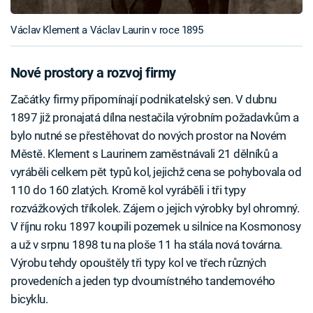
Václav Klement a Václav Laurin v roce 1895
Nové prostory a rozvoj firmy
Začátky firmy připomínají podnikatelský sen. V dubnu
1897 již pronajatá dílna nestačila výrobním požadavkům a
bylo nutné se přestěhovat do nových prostor na Novém
Městě. Klement s Laurinem zaměstnávali 21 dělníků a
vyráběli celkem pět typů kol, jejichž cena se pohybovala od
110 do 160 zlatých. Kromě kol vyráběli i tři typy
rozvážkových tříkolek. Zájem o jejich výrobky byl ohromný.
V říjnu roku 1897 koupili pozemek u silnice na Kosmonosy
a už v srpnu 1898 tu na ploše 11 ha stála nová továrna.
Výrobu tehdy opouštěly tři typy kol ve třech různých
provedeních a jeden typ dvoumístného tandemového
bicyklu.