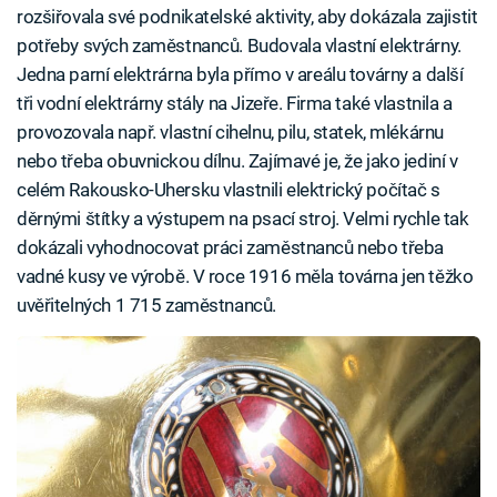
rozšiřovala své podnikatelské aktivity, aby dokázala zajistit
potřeby svých zaměstnanců. Budovala vlastní elektrárny.
Jedna parní elektrárna byla přímo v areálu továrny a další
tři vodní elektrárny stály na Jizeře. Firma také vlastnila a
provozovala např. vlastní cihelnu, pilu, statek, mlékárnu
nebo třeba obuvnickou dílnu. Zajímavé je, že jako jediní v
celém Rakousko-Uhersku vlastnili elektrický počítač s
děrnými štítky a výstupem na psací stroj. Velmi rychle tak
dokázali vyhodnocovat práci zaměstnanců nebo třeba
vadné kusy ve výrobě. V roce 1916 měla továrna jen těžko
uvěřitelných 1 715 zaměstnanců.