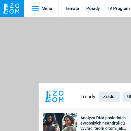
Menu
Témata
Pořady
TV Program
Cestování
Historie
HRADY A ZÁMKY
VIKINGOVÉ
HEDVÁBNÁ STEZKA
EPIDEMIE A
PANDEMIE
PŘÍRODA
STAROVĚKÝ EGYPT
Trendy:
Zrádci
U
Analýza DNA posledních
Druhá
Výročí
evropských neandrtálců
vyvrací teorii o tom, jak
světová válka