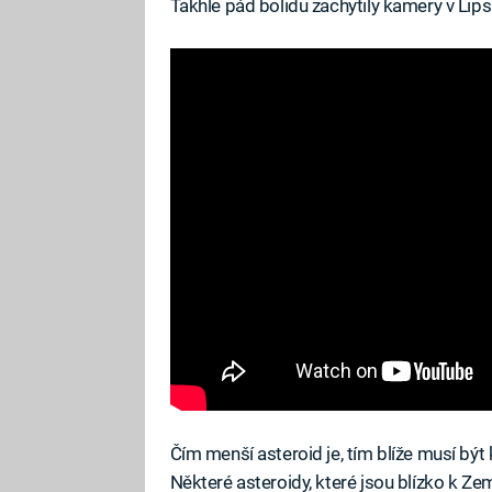
Takhle pád bolidu zachytily kamery v Lips
Čím menší asteroid je, tím blíže musí bý
Některé asteroidy, které jsou blízko k Zem