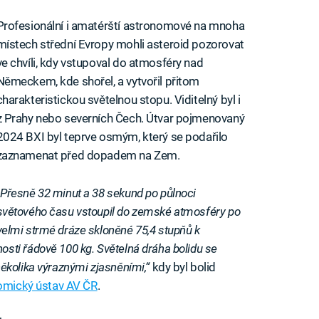
Profesionální i amatérští astronomové na mnoha
místech střední Evropy mohli asteroid pozorovat
ve chvíli, kdy vstupoval do atmosféry nad
Německem, kde shořel, a vytvořil přitom
charakteristickou světelnou stopu. Viditelný byl i
z Prahy nebo severních Čech. Útvar pojmenovaný
2024 BXI byl teprve osmým, který se podařilo
zaznamenat před dopadem na Zem.
„Přesně 32 minut a 38 sekund po půlnoci
světového času vstoupil do zemské atmosféry po
velmi strmé dráze skloněné 75,4 stupňů k
ti řádově 100 kg. Světelná dráha bolidu se
ěkolika výraznými zjasněními,“
kdy byl bolid
omický ústav AV ČR
.