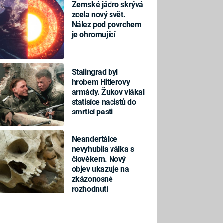
Zemské jádro skrývá
zcela nový svět.
Nález pod povrchem
je ohromující
Stalingrad byl
hrobem Hitlerovy
armády. Žukov vlákal
statisíce nacistů do
smrtící pasti
Neandertálce
nevyhubila válka s
člověkem. Nový
objev ukazuje na
zkázonosné
rozhodnutí