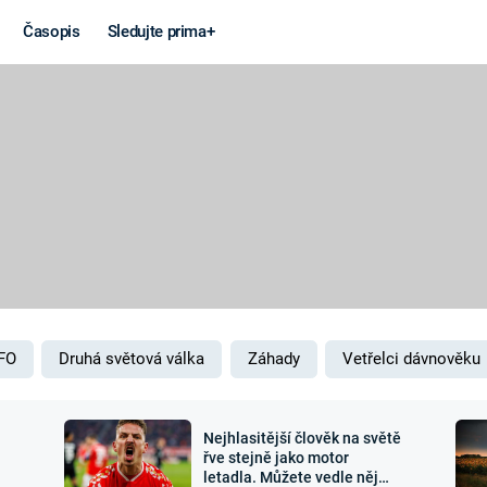
Časopis
Sledujte prima+
Věda a
Války
technika
STUDENÁ V
KORONAVIRUS
VÁLKA VE
VIETNAMU
VESMÍR
VÁLEČNÉ FI
MARS
SERIÁLY
FO
Druhá světová válka
Záhady
Vetřelci dávnověku
Nejhlasitější člověk na světě
Záhady a
Zajímav
řve stejně jako motor
letadla. Můžete vedle něj
konspirace