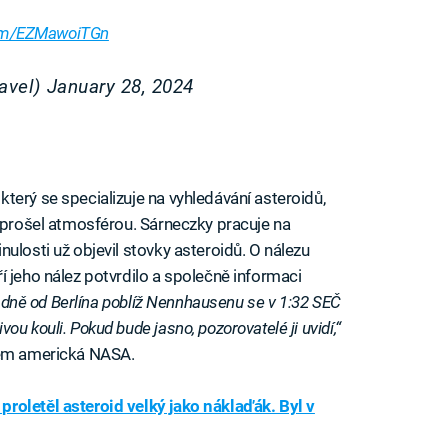
.com/EZMawoiTGn
avel)
January 28, 2024
terý se specializuje na vyhledávání asteroidů,
ž prošel atmosférou. Sárneczky pracuje na
ulosti už objevil stovky asteroidů. O nálezu
í jeho nález potvrdilo a společně informaci
dně od Berlína poblíž Nennhausenu se v 1:32 SEČ
u kouli. Pokud bude jasno, pozorovatelé ji uvidí,“
dem americká NASA.
roletěl asteroid velký jako náklaďák. Byl v