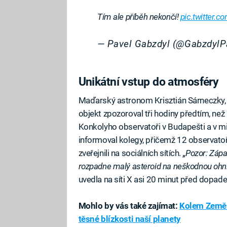
Tím ale příběh nekončí!
pic.twitter
— Pavel Gabzdyl (@GabzdylP
Unikátní vstup do atmosféry
Maďarský astronom Krisztián Sárneczky, k
objekt zpozoroval tři hodiny předtím, ne
Konkolyho observatoři v Budapešti a v min
informoval kolegy, přičemž 12 observatoř
zveřejnili na sociálních sítích.
„Pozor: Zápa
rozpadne malý asteroid na neškodnou ohnivo
uvedla na síti X asi 20 minut před dopa
Mohlo by vás také zajímat:
Kolem Země p
těsné blízkosti naší planety