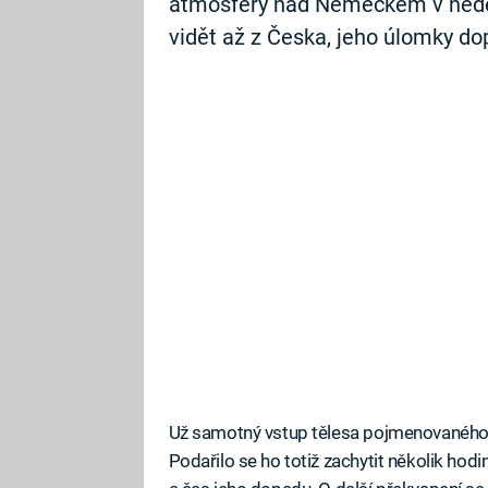
atmosféry nad Německem v neděli 
vidět až z Česka, jeho úlomky d
Už samotný vstup tělesa pojmenovaného 
Podařilo se ho totiž zachytit několik ho