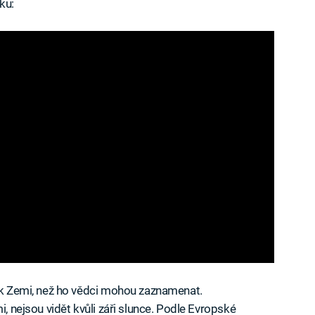
ku:
t k Zemi, než ho vědci mohou zaznamenat.
i, nejsou vidět kvůli záři slunce. Podle Evropské