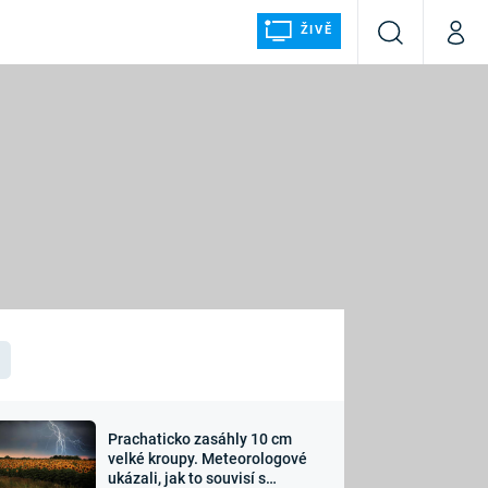
ŽIVĚ
Vyhledávání
Můj p
Prima+
ÁLKA
CNN Prima NEWS
Prima FRESH
Prima LIVING
LMY A
Prima Ženy
Prima LAJK
Prachaticko zasáhly 10 cm
osti
velké kroupy. Meteorologové
Sledujte nás
ukázali, jak to souvisí s