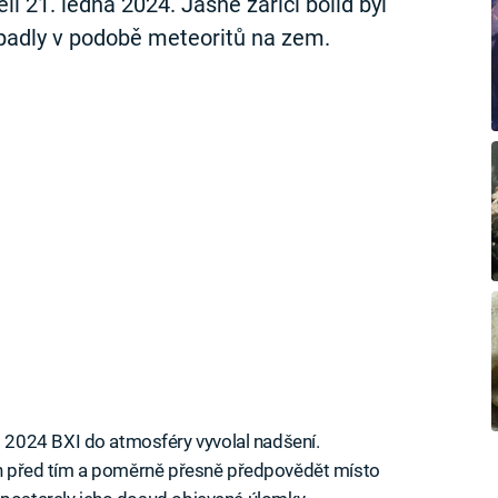
21. ledna 2024. Jasně zářící bolid byl
opadly v podobě meteoritů na zem.
2024 BXI do atmosféry vyvolal nadšení.
din před tím a poměrně přesně předpovědět místo