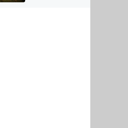
US
tornádem
RSUS
ZE A