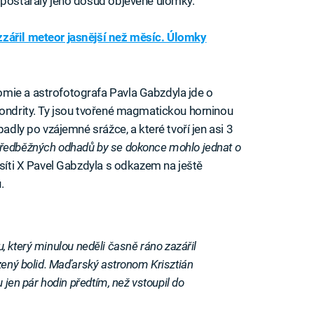
 postaraly jeho dosud objevené úlomky.
ářil meteor jasnější než měsíc. Úlomky
mie a astrofotografa Pavla Gabzdyla jde o
hondrity. Ty jsou tvořené magmatickou horninou
padly po vzájemné srážce, a které tvoří jen asi 3
předběžných odhadů by se dokonce mohlo jednat o
síti X Pavel Gabzdyla s odkazem na ještě
.
idu, který minulou neděli časně ráno zazářil
zený bolid. Maďarský astronom Krisztián
 jen pár hodin předtím, než vstoupil do