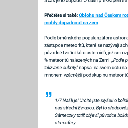
a čas jeho dopadu. O další překvapení se
Přečtěte si také:
Oblohu nad Českem rozz
mohly dopadnout na zem
Podle brněnského popularizátora astrono
zástupce meteoritů, které se nazývají ac
původně tvořící kůru asteroidů, jež se roz
% meteoritů nalezených na Zemi.
„Podle 
takzvané aubrity,“
napsal na svém účtu na 
mnohem vzácnější podskupinu meteoritů
1/7 Našli je! Určitě jste slyšeli o bol
nad střední Evropou. Byl to předpově
Sárneczky totiž objevil původce bolidu
atmosféry.