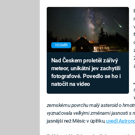
VESMÍR
Nad Českem proletěl zářivý
meteor, unikátní jev zachytili
fotografové. Povedlo se ho i
natočit na video
zemskému povrchu malý asteroid o hmotnos
vyznačovala velkými změnami jasnosti s n
jasnější než Měsíc v úplňku,
uvedl Astron