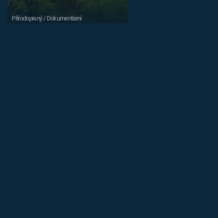
Přírodopisný / Dokumentární