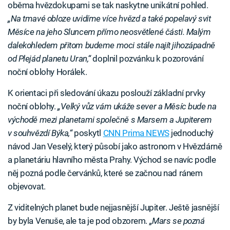
oběma hvězdokupami se tak naskytne unikátní pohled.
„Na tmavé obloze uvidíme více hvězd a také popelavý svit
Měsíce na jeho Sluncem přímo neosvětlené části. Malým
dalekohledem přitom budeme moci stále najít jihozápadně
od Plejád planetu Uran,“
doplnil pozvánku k pozorování
noční oblohy Horálek.
K orientaci při sledování úkazu poslouží základní prvky
noční oblohy.
„Velký vůz vám ukáže sever a Měsíc bude na
východě mezi planetami společně s Marsem a Jupiterem
v souhvězdí Býka,“
poskytl
CNN Prima NEWS
jednoduchý
návod Jan Veselý, který působí jako astronom v Hvězdárně
a planetáriu hlavního města Prahy. Východ se navíc podle
něj pozná podle červánků, které se začnou nad ránem
objevovat.
Z viditelných planet bude nejjasnější Jupiter. Ještě jasnější
by byla Venuše, ale ta je pod obzorem.
„Mars se pozná