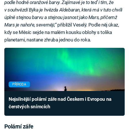
podle hodně oranžové barvy. Zajímavé je to teď i tím, že
v souhvězdí Býka je hvězda Aldebaran, která má v tuto chvíli
úplně stejnou barvu a stejnou jasnost jako Mars, přičemž
Mars je nahoře, severněji,“
přiblížil Veselý. Podle něj úkaz,
kdy se Měsíc sejde na malém kousku oblohy s tolika
planetami, nastane zhruba jednou do roka.
PŘÍRODA
Nejsilnější polární záře nad Českem i Evropou na
čerstvých snímcích
Polární záře