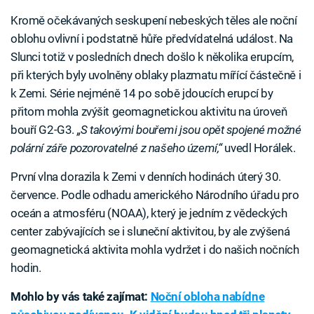
Kromě očekávaných seskupení nebeských těles ale noční
oblohu ovlivní i podstatně hůře předvídatelná událost. Na
Slunci totiž v posledních dnech došlo k několika erupcím,
při kterých byly uvolněny oblaky plazmatu mířící částečně i
k Zemi. Série nejméně 14 po sobě jdoucích erupcí by
přitom mohla zvýšit geomagnetickou aktivitu na úroveň
bouří G2-G3.
„S takovými bouřemi jsou opět spojené možné
polární záře pozorovatelné z našeho území,“
uvedl Horálek.
První vlna dorazila k Zemi v denních hodinách úterý 30.
července. Podle odhadu amerického Národního úřadu pro
oceán a atmosféru (NOAA), který je jedním z vědeckých
center zabývajících se i sluneční aktivitou, by ale zvýšená
geomagnetická aktivita mohla vydržet i do našich nočních
hodin.
Mohlo by vás také zajímat:
Noční obloha nabídne