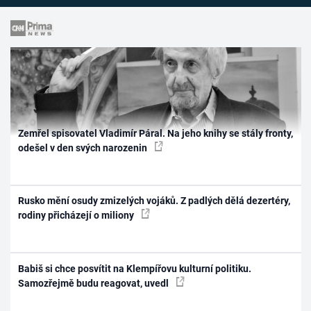
Zemřel spisovatel Vladimír Páral. Na jeho knihy se stály fronty,
odešel v den svých narozenin
Rusko mění osudy zmizelých vojáků. Z padlých dělá dezertéry,
rodiny přicházejí o miliony
Babiš si chce posvítit na Klempířovu kulturní politiku.
Samozřejmě budu reagovat, uvedl