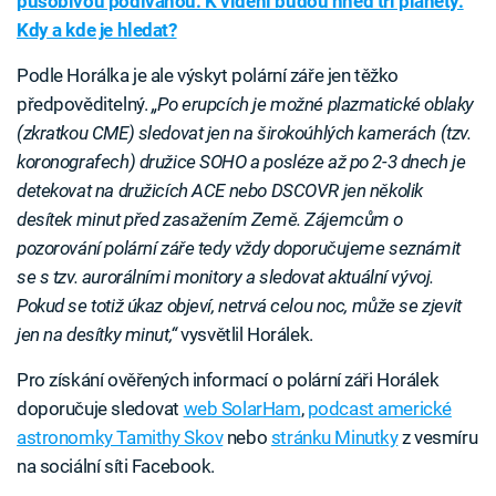
působivou podívanou. K vidění budou hned tři planety.
Kdy a kde je hledat?
Podle Horálka je ale výskyt polární záře jen těžko
předpověditelný.
„Po erupcích je možné plazmatické oblaky
(zkratkou CME) sledovat jen na širokoúhlých kamerách (tzv.
koronografech) družice SOHO a posléze až po 2-3 dnech je
detekovat na družicích ACE nebo DSCOVR jen několik
desítek minut před zasažením Země. Zájemcům o
pozorování polární záře tedy vždy doporučujeme seznámit
se s tzv. aurorálními monitory a sledovat aktuální vývoj.
Pokud se totiž úkaz objeví, netrvá celou noc, může se zjevit
jen na desítky minut,“
vysvětlil Horálek.
Pro získání ověřených informací o polární záři Horálek
doporučuje sledovat
web SolarHam
,
podcast americké
astronomky Tamithy Skov
nebo
stránku Minutky
z vesmíru
na sociální síti Facebook.