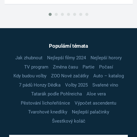
Populární témata
Jak zhubnout
Nejlepší filmy 2024
Nejlepší horory
TV program
Změna času
Partie
Počasí
Kdy budou volby
ZOO Nové začátky
Auto – katalog
7 pádů Honzy Dědka
Volby 2025
Svařené víno
Tatarák podle Pohlreicha
Aloe vera
Pěstování lichořeřišnice
Výpočet ascendentu
Tvarohové knedlíky
Nejlepší palačinky
Švestkový koláč