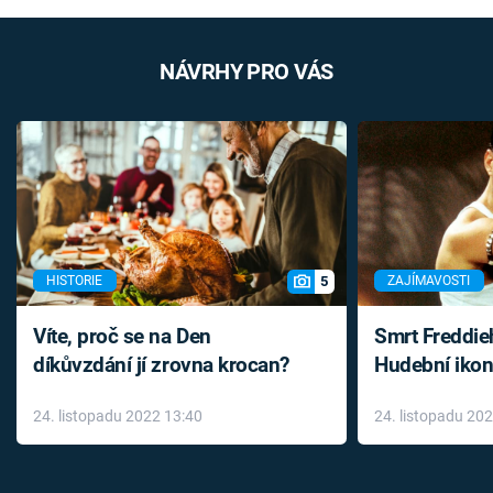
NÁVRHY PRO VÁS
5
HISTORIE
ZAJÍMAVOSTI
Víte, proč se na Den
Smrt Freddie
díkůvzdání jí zrovna krocan?
Hudební ikon
až do konce 
24. listopadu 2022 13:40
24. listopadu 20
léky