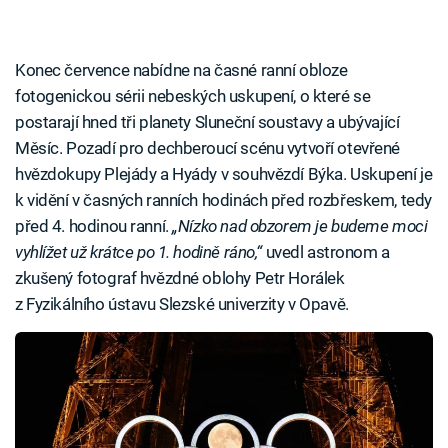
Konec července nabídne na časné ranní obloze
fotogenickou sérii nebeských uskupení, o které se
postarají hned tři planety Sluneční soustavy a ubývající
Měsíc. Pozadí pro dechberoucí scénu vytvoří otevřené
hvězdokupy Plejády a Hyády v souhvězdí Býka. Uskupení je
k vidění v časných ranních hodinách před rozbřeskem, tedy
před 4. hodinou ranní.
„Nízko nad obzorem je budeme moci
vyhlížet už krátce po 1. hodině ráno,“
uvedl astronom a
zkušený fotograf hvězdné oblohy Petr Horálek
z Fyzikálního ústavu Slezské univerzity v Opavě.