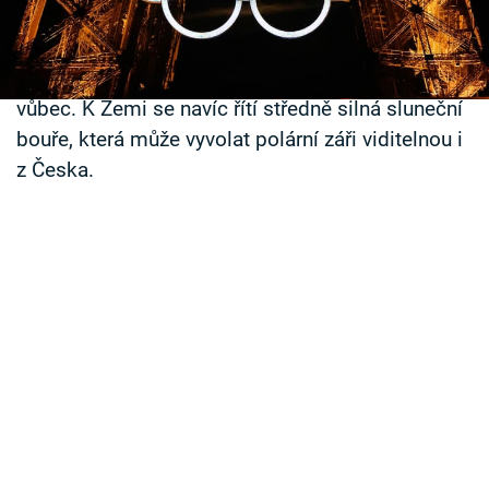
Mars, přidá se i srpkovitý Měsíc a také
Časopis
Aldebaran, nejjasnější hvězda souhvězdí Býka a
Sledujte prima+
jedna z nejjasnějších hvězd na noční obloze
vůbec. K Zemi se navíc řítí středně silná sluneční
bouře, která může vyvolat polární záři viditelnou i
Přihlášení
z Česka.
Sledujte nás