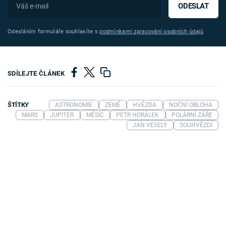
ODESLAT
Odesláním formuláře souhlasíte s
podmínkami zpracování osobních údajů
SDÍLEJTE ČLÁNEK
ŠTÍTKY
ASTRONOMIE
ZEMĚ
HVĚZDA
NOČNÍ OBLOHA
MARS
JUPITER
MĚSÍC
PETR HORÁLEK
POLÁRNÍ ZÁŘE
JAN VESELÝ
SOUHVĚZDÍ