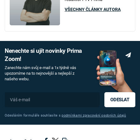
VŠECHNY ČLÁNKY AUTORA
Nenechte si ujít novinky Prima
Zoom!
Zanechte nám svůj e-mail a 1x týdně vás
upozorníme na to nejnovější a nejlepší z
našeho webu.
ODESLAT
Odesláním formuláře souhlasíte s
podmínkami zpracování osobních údajů