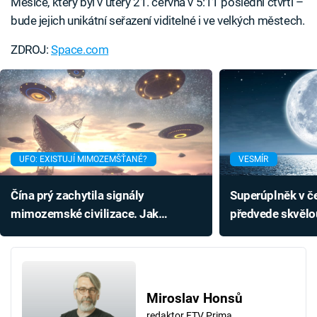
Měsíce, který byl v úterý 21. června v 5:11 poslední čtvrti –
bude jejich unikátní seřazení viditelné i ve velkých městech.
ZDROJ:
Space.com
UFO: EXISTUJÍ MIMOZEMŠŤANÉ?
VESMÍR
Čína prý zachytila signály
Superúplněk v č
mimozemské civilizace. Jak
předvede skvělo
reagovali Američané?
bude k vidění on
Miroslav Honsů
redaktor FTV Prima