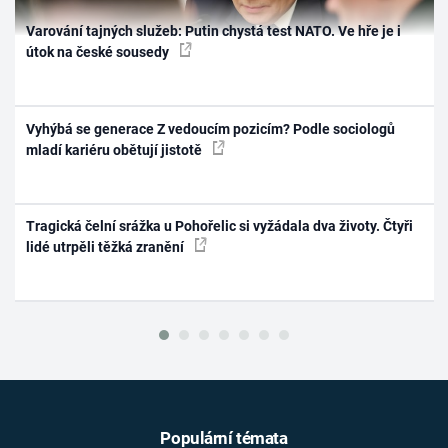
Varování tajných služeb: Putin chystá test NATO. Ve hře je i
útok na české sousedy
Vyhýbá se generace Z vedoucím pozicím? Podle sociologů
mladí kariéru obětují jistotě
Tragická čelní srážka u Pohořelic si vyžádala dva životy. Čtyři
lidé utrpěli těžká zranění
Populární témata