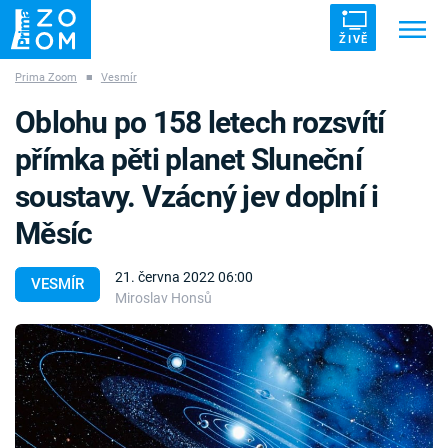
ŽIVĚ
Prima Zoom
■
Vesmír
Trendy:
ZRÁDCI
UFO
DRUHÁ SVĚTOVÁ VÁLKA
Oblohu po 158 letech rozsvítí
ZÁHADY
VETŘELCI DÁVNOVĚKU
přímka pěti planet Sluneční
soustavy. Vzácný jev doplní i
Měsíc
Témata
21. června 2022 06:00
VESMÍR
Miroslav Honsů
Témata
Pořady
TV Program