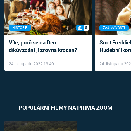
5
HISTORIE
ZAJÍMAVOSTI
Víte, proč se na Den
Smrt Freddie
díkůvzdání jí zrovna krocan?
Hudební ikon
až do konce 
24. listopadu 2022 13:40
24. listopadu 20
léky
POPULÁRNÍ FILMY NA PRIMA ZOOM