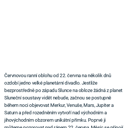
Červnovou ranní oblohu od 22. června na několik dnů
ozdobí jedno velké planetární divadlo. Jestliže
bezprostředně po západu Slunce na obloze žádná z planet
Sluneční soustavy vidět nebude, začnou se postupně
během noci objevovat Merkur, Venuše, Mars, Jupiter a
Saturn a před rozedněním vytvoří nad východním a
jihovýchodním obzorem unikátní přímku. Poprvé ji
můžeme pozorovat nad ránem 22. června, Měsíc se připojí