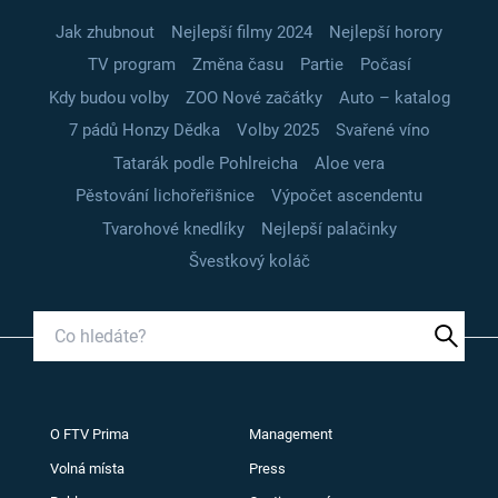
Jak zhubnout
Nejlepší filmy 2024
Nejlepší horory
TV program
Změna času
Partie
Počasí
Kdy budou volby
ZOO Nové začátky
Auto – katalog
7 pádů Honzy Dědka
Volby 2025
Svařené víno
Tatarák podle Pohlreicha
Aloe vera
Pěstování lichořeřišnice
Výpočet ascendentu
Tvarohové knedlíky
Nejlepší palačinky
Švestkový koláč
O FTV Prima
Management
Volná místa
Press