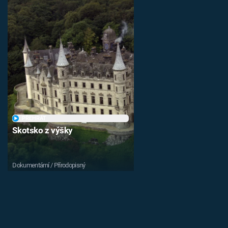
PŘEHRÁT
Skotsko z výšky
Dokumentární / Přírodopisný