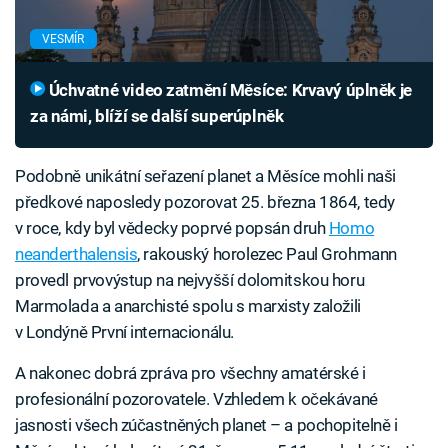
VESMÍR
Úchvatné video zatmění Měsíce: Krvavý úplněk je
za námi, blíží se další superúplněk
Podobně unikátní seřazení planet a Měsíce mohli naši
předkové naposledy pozorovat 25. března 1864, tedy
v roce, kdy byl vědecky poprvé popsán druh
Homo
neanderthalensis
, rakouský horolezec Paul Grohmann
provedl prvovýstup na nejvyšší dolomitskou horu
Marmolada a anarchisté spolu s marxisty založili
v Londýně První internacionálu.
A nakonec dobrá zpráva pro všechny amatérské i
profesionální pozorovatele. Vzhledem k očekávané
jasnosti všech zúčastněných planet – a pochopitelně i