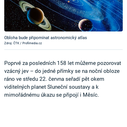
Časopis
Sledujte prima+
Přihlášení
Obloha bude připomínat astronomický atlas
Zdroj: ČTK / Profimedia.cz
Sledujte nás
Poprvé za posledních 158 let můžeme pozorovat
vzácný jev – do jedné přímky se na noční obloze
ráno ve středu 22. června seřadí pět okem
viditelných planet Sluneční soustavy a k
mimořádnému úkazu se připojí i Měsíc.