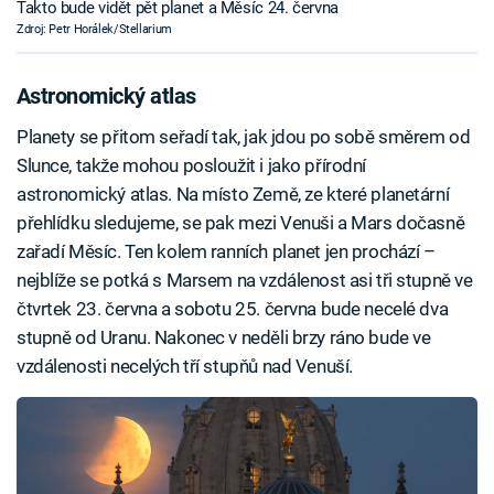
Takto bude vidět pět planet a Měsíc 24. června
Zdroj: Petr Horálek/Stellarium
Astronomický atlas
Planety se přitom seřadí tak, jak jdou po sobě směrem od
Slunce, takže mohou posloužit i jako přírodní
astronomický atlas. Na místo Země, ze které planetární
přehlídku sledujeme, se pak mezi Venuši a Mars dočasně
zařadí Měsíc. Ten kolem ranních planet jen prochází –
nejblíže se potká s Marsem na vzdálenost asi tři stupně ve
čtvrtek 23. června a sobotu 25. června bude necelé dva
stupně od Uranu. Nakonec v neděli brzy ráno bude ve
vzdálenosti necelých tří stupňů nad Venuší.