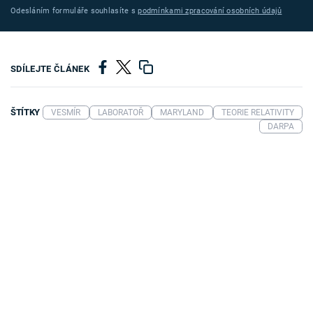
Odesláním formuláře souhlasíte s
podmínkami zpracování osobních údajů
SDÍLEJTE ČLÁNEK
ŠTÍTKY
VESMÍR
LABORATOŘ
MARYLAND
TEORIE RELATIVITY
DARPA