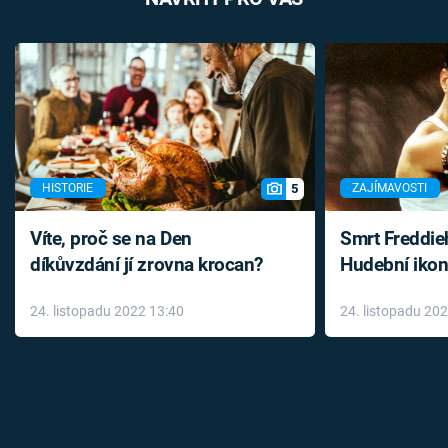
5
HISTORIE
ZAJÍMAVOSTI
Víte, proč se na Den
Smrt Freddie
díkůvzdání jí zrovna krocan?
Hudební ikon
až do konce 
24. listopadu 2022 13:40
24. listopadu 20
léky