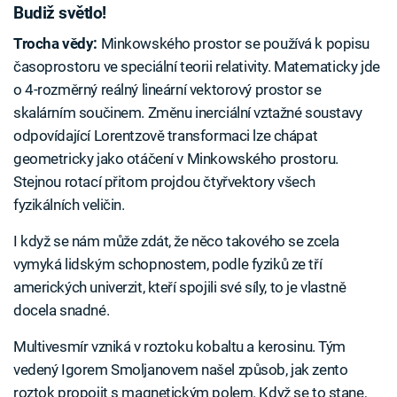
Budiž světlo!
Trocha vědy:
Minkowského prostor se používá k popisu
časoprostoru ve speciální teorii relativity. Matematicky jde
o 4-rozměrný reálný lineární vektorový prostor se
skalárním součinem. Změnu inerciální vztažné soustavy
odpovídající Lorentzově transformaci lze chápat
geometricky jako otáčení v Minkowského prostoru.
Stejnou rotací přitom projdou čtyřvektory všech
fyzikálních veličin.
I když se nám může zdát, že něco takového se zcela
vymyká lidským schopnostem, podle fyziků ze tří
amerických univerzit, kteří spojili své síly, to je vlastně
docela snadné.
Multivesmír vzniká v roztoku kobaltu a kerosinu. Tým
vedený Igorem Smoljanovem našel způsob, jak zento
roztok propojit s magnetickým polem. Když se to stane,