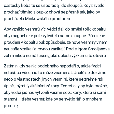
částečky kobaltu se uspořádají do sloupců. Když světlo
prochází těmito sloupky, chová se přesně tak, jako by
procházelo Minkowského prostorem.
Aby vzniklo vesmírů víc, vědci dali do směsi tolik kobaltu,
aby magnetické pole vytvářelo samo sloupce. Přirozené
proudění v kobaltu pak způsobuje, že nové vesmíry v něm
neustále vznikají a rovnou zanikají. Podle Igora Smoljanova
zatím nikdo nemá tušení, jaké oblasti výzkumu to otevírá.
Zatím nikdy se nic podobného nepodařilo, takže fyzici
netuší, co všechno to může znamenat. Určitě se dozvíme
něco o vlastnostech jiných vesmírů, které se zřejmě řídí
úplně jinými fyzikálními zákony. Teoreticky by bylo možné,
aby vědci jednou vytvořili vesmír se zákony, které si sami
stanoví – třeba vesmír, kde by se světlo šířilo mnohem
pomaleji.