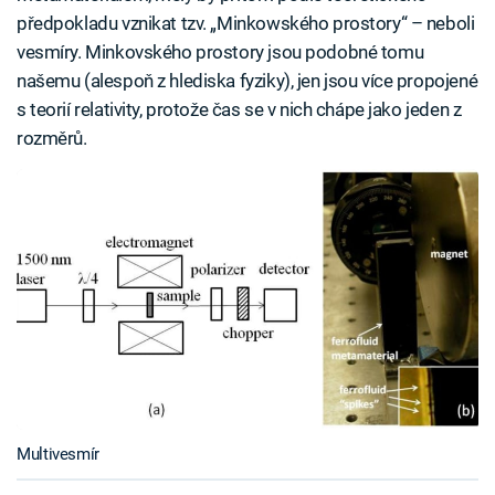
předpokladu vznikat tzv. „Minkowského prostory“ – neboli
vesmíry. Minkovského prostory jsou podobné tomu
našemu (alespoň z hlediska fyziky), jen jsou více propojené
s teorií relativity, protože čas se v nich chápe jako jeden z
rozměrů.
Multivesmír