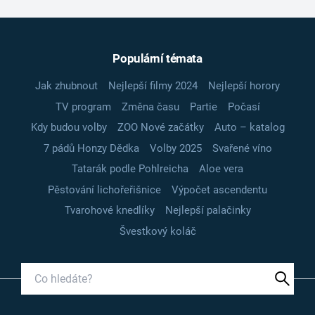
Populární témata
Jak zhubnout
Nejlepší filmy 2024
Nejlepší horory
TV program
Změna času
Partie
Počasí
Kdy budou volby
ZOO Nové začátky
Auto – katalog
7 pádů Honzy Dědka
Volby 2025
Svařené víno
Tatarák podle Pohlreicha
Aloe vera
Pěstování lichořeřišnice
Výpočet ascendentu
Tvarohové knedlíky
Nejlepší palačinky
Švestkový koláč