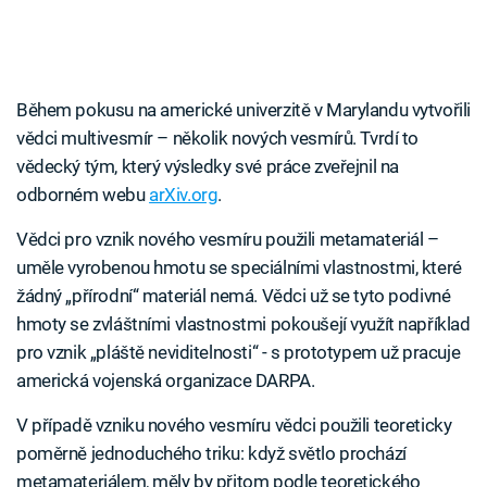
Během pokusu na americké univerzitě v Marylandu vytvořili
vědci multivesmír – několik nových vesmírů. Tvrdí to
vědecký tým, který výsledky své práce zveřejnil na
odborném webu
arXiv.org
.
Vědci pro vznik nového vesmíru použili metamateriál –
uměle vyrobenou hmotu se speciálními vlastnostmi, které
žádný „přírodní“ materiál nemá. Vědci už se tyto podivné
hmoty se zvláštními vlastnostmi pokoušejí využít například
pro vznik „pláště neviditelnosti“ - s prototypem už pracuje
americká vojenská organizace DARPA.
V případě vzniku nového vesmíru vědci použili teoreticky
poměrně jednoduchého triku: když světlo prochází
metamateriálem, měly by přitom podle teoretického