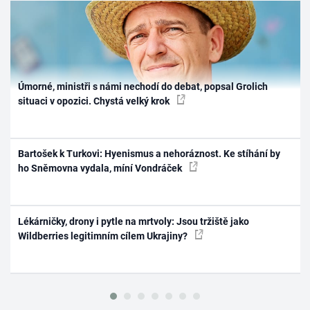
Úmorné, ministři s námi nechodí do debat, popsal Grolich
situaci v opozici. Chystá velký krok
Bartošek k Turkovi: Hyenismus a nehoráznost. Ke stíhání by
ho Sněmovna vydala, míní Vondráček
Lékárničky, drony i pytle na mrtvoly: Jsou tržiště jako
Wildberries legitimním cílem Ukrajiny?