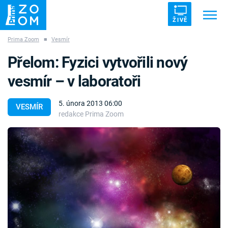
ŽIVĚ
Prima Zoom
■
Vesmír
Trendy:
ZRÁDCI
UFO
DRUHÁ SVĚTOVÁ VÁLKA
Přelom: Fyzici vytvořili nový
ZÁHADY
VETŘELCI DÁVNOVĚKU
vesmír – v laboratoři
5. února 2013 06:00
VESMÍR
redakce Prima Zoom
Témata
Témata
Pořady
TV Program