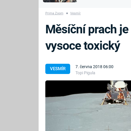
MARIE TEREZIE
vyhynuli
ADOLF HITLER
NAPOLEON
Prima Zoom
■
Vesmír
BONAPARTE
ATENTÁT NA
Měsíční prach je
REINHARDA
BRITSKÁ
HEYDRICHA
KRÁLOVSKÁ
vysoce toxický
RODINA
PRVNÍ SVĚTOVÁ
VÁLKA
7. června 2018 06:00
VESMÍR
Topi Pigula