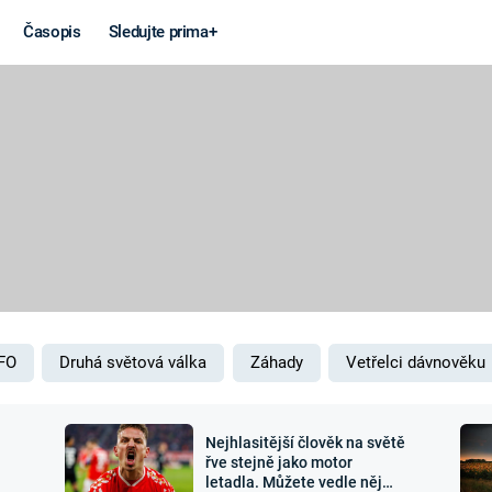
Časopis
Sledujte prima+
Věda a
Války
technika
STUDENÁ V
KORONAVIRUS
VÁLKA VE
VIETNAMU
VESMÍR
VÁLEČNÉ FI
MARS
SERIÁLY
FO
Druhá světová válka
Záhady
Vetřelci dávnověku
Nejhlasitější člověk na světě
Záhady a
Zajímav
řve stejně jako motor
letadla. Můžete vedle něj
konspirace