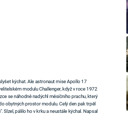
slyšet kýchat. Ale astronaut mise Apollo 17
 velitelském modulu Challenger, když v roce 1972
ázce se náhodně nadýchl měsíčního prachu, který
 do obytných prostor modulu. Celý den pak trpěl
 Slzel, pálilo ho v krku a neustále kýchal. Napsal