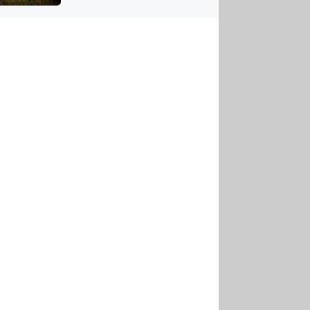
US
tornádem
RSUS
ZE A