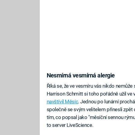
Nesmírná vesmírná alergie
Říká se, že ve vesmíru vás nikdo nemůže 
Harrison Schmitt si toho pořádně užil ve
navštívil Měsíc
. Jednou po lunární proch
společně se svým velitelem přinesli zpět
tím, co popsal jako "měsíční sennou rýmu".
to server LiveScience.