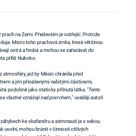
 prach na Zemi. Především je ostřejší. Protože
oduje. Místo toho prachová zrnka, která většinou
ávají ostrá a hrubá a mohou se zařezávat do
ta příliš hluboko.
 atmosféry, jež by Měsíc chránila před
em a jím přinášenými nabitými částicemi,
tá podobně jako staticky přilnutá látka. "
Tento
 se vlastně vznášejí nad povrchem,
" uvádějí autoři
záhybech ke skafandru a astronauti je s sebou
 uvolní, mohou bránit v činnosti citlivých