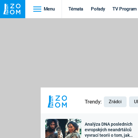
Menu
Témata
Pořady
TV Program
Cestování
Historie
HRADY A ZÁMKY
VIKINGOVÉ
HEDVÁBNÁ STEZKA
EPIDEMIE A
PANDEMIE
PŘÍRODA
STAROVĚKÝ EGYPT
Trendy:
Zrádci
U
Analýza DNA posledních
Druhá
Výročí
evropských neandrtálců
vyvrací teorii o tom, jak
světová válka