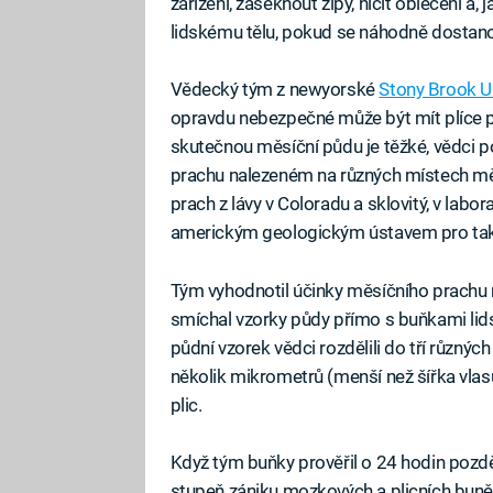
zařízení, zaseknout zipy, ničit oblečení a,
lidskému tělu, pokud se náhodně dostan
Vědecký tým z newyorské
Stony Brook Un
opravdu nebezpečné může být mít plíce p
skutečnou měsíční půdu je těžké, vědci p
prachu nalezeném na různých místech měs
prach z lávy v Coloradu a sklovitý, v labo
americkým geologickým ústavem pro tak
Tým vyhodnotil účinky měsíčního prachu na
smíchal vzorky půdy přímo s buňkami li
půdní vzorek vědci rozdělili do tří různých
několik mikrometrů (menší než šířka vla
plic.
Když tým buňky prověřil o 24 hodin později
stupeň zániku mozkových a plicních buněk