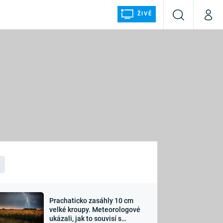
ŽIVĚ
Vyhledávání
Můj p
Prima+
ÁLKA
CNN Prima NEWS
Prima FRESH
Prima LIVING
LMY A
Prima Ženy
Prima LAJK
Prachaticko zasáhly 10 cm
osti
velké kroupy. Meteorologové
Sledujte nás
ukázali, jak to souvisí s