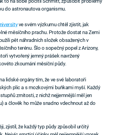
 jak to na sobě pocítil Schmitt, způsobit problémy
ou do astronautova organismu.
iversity
ve svém výzkumu chtěl zjistit, jak
lné měsíčního prachu. Protože dostat na Zemi
oužili pět náhradních složek obsažených v
íčního terénu. Šlo o sopečný popel z Arizony,
ratoři vytvořený jemný prášek navržený
ovéto zkoumání měsíční půdy.
 lidské orgány tím, že ve své laboratoři
dských plic a s mozkovými buňkami myší. Každý
 stupňů zrnitosti, z nichž nejjemnější měl jen
su) a člověk ho může snadno vdechnout až do
, zjistil, že každý typ půdy způsobil určitý
. Nejvíc smrtící účinky měl nejjemnější vzorek,