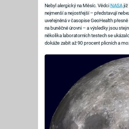
Nebyl alergický na Měsíc. Vědci
NASA
již
nejmenší a nejostřejší – představují neb
uveřejněná v časopise GeoHealth přesně 
na buněčné úrovni – a výsledky jsou stej
několika laboratorních testech se ukázalo
dokáže zabít až 90 procent plicních a mo