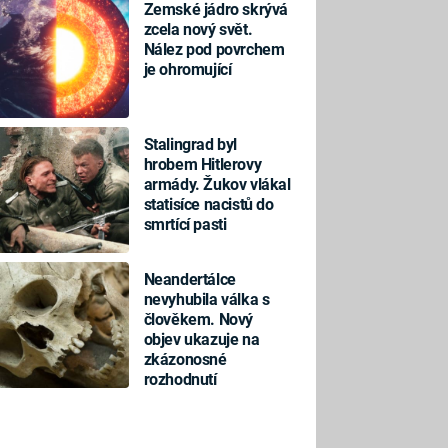
Zemské jádro skrývá
zcela nový svět.
Nález pod povrchem
je ohromující
Stalingrad byl
hrobem Hitlerovy
armády. Žukov vlákal
statisíce nacistů do
smrtící pasti
Neandertálce
nevyhubila válka s
člověkem. Nový
objev ukazuje na
zkázonosné
rozhodnutí