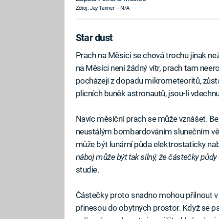
Zdroj: Jay Tanner – N/A
Star dust
Prach na Měsíci se chová trochu jinak než
na Měsíci není žádný vítr, prach tam neer
pocházejí z dopadu mikrometeoritů, zůst
plicních buněk astronautů, jsou-li vdechnu
Navíc měsíční prach se může vznášet. Bez
neustálým bombardováním slunečním větr
může být lunární půda elektrostaticky nabi
náboj může být tak silný, že částečky půdy
studie.
Částečky proto snadno mohou přilnout v 
přinesou do obytných prostor. Když se pak