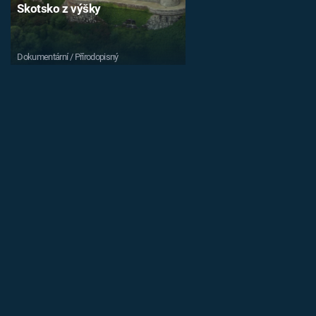
Skotsko z výšky
Dokumentární / Přírodopisný