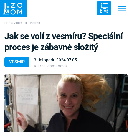
ŽIVĚ
Prima Zoom
■
Vesmír
Trendy:
ZRÁDCI
UFO
DRUHÁ SVĚTOVÁ VÁLKA
Jak se volí z vesmíru? Speciální
ZÁHADY
VETŘELCI DÁVNOVĚKU
proces je zábavně složitý
3. listopadu 2024 07:05
VESMÍR
Klára Ochmanová
Témata
Témata
Pořady
TV Program