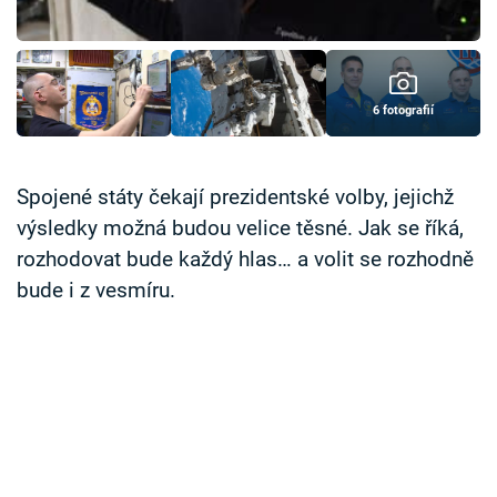
Časopis
Sledujte prima+
6 fotografií
Přihlášení
Spojené státy čekají prezidentské volby, jejichž
výsledky možná budou velice těsné. Jak se říká,
Sledujte nás
rozhodovat bude každý hlas… a volit se rozhodně
bude i z vesmíru.