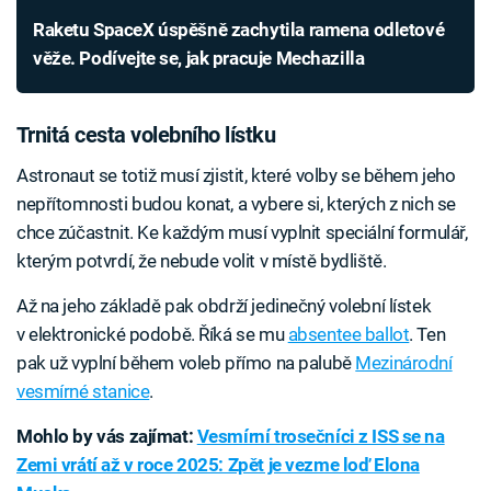
Raketu SpaceX úspěšně zachytila ramena odletové
věže. Podívejte se, jak pracuje Mechazilla
Trnitá cesta volebního lístku
Astronaut se totiž musí zjistit, které volby se během jeho
nepřítomnosti budou konat, a vybere si, kterých z nich se
chce zúčastnit. Ke každým musí vyplnit speciální formulář,
kterým potvrdí, že nebude volit v místě bydliště.
Až na jeho základě pak obdrží jedinečný volební lístek
v elektronické podobě. Říká se mu
absentee ballot
. Ten
pak už vyplní během voleb přímo na palubě
Mezinárodní
vesmírné stanice
.
Mohlo by vás zajímat:
Vesmírní trosečníci z ISS se na
Zemi vrátí až v roce 2025: Zpět je vezme loď Elona