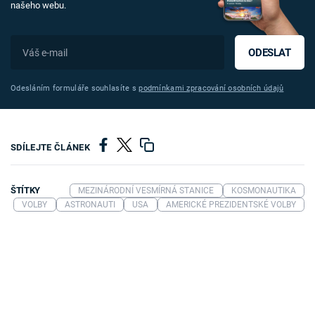
našeho webu.
ODESLAT
Odesláním formuláře souhlasíte s
podmínkami zpracování osobních údajů
SDÍLEJTE ČLÁNEK
ŠTÍTKY
MEZINÁRODNÍ VESMÍRNÁ STANICE
KOSMONAUTIKA
VOLBY
ASTRONAUTI
USA
AMERICKÉ PREZIDENTSKÉ VOLBY