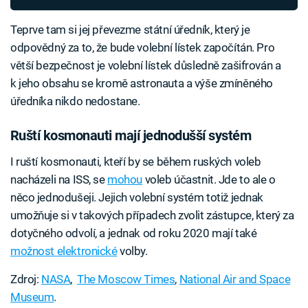
Teprve tam si jej převezme státní úředník, který je
odpovědný za to, že bude volební lístek započítán. Pro
větší bezpečnost je volební lístek důsledně zašifrován a
k jeho obsahu se kromě astronauta a výše zmíněného
úředníka nikdo nedostane.
Ruští kosmonauti mají jednodušší systém
I ruští kosmonauti, kteří by se během ruských voleb
nacházeli na ISS, se
mohou
voleb účastnit. Jde to ale o
něco jednodušeji. Jejich volební systém totiž jednak
umožňuje si v takových případech zvolit zástupce, který za
dotyčného odvolí, a jednak od roku 2020 mají také
možnost elektronické
volby.
Zdroj:
NASA
,
The Moscow Times
,
National Air and Space
Museum
.