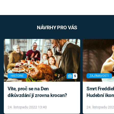
NÁVRHY PRO VÁS
5
HISTORIE
ZAJÍMAVOSTI
Víte, proč se na Den
Smrt Freddie
díkůvzdání jí zrovna krocan?
Hudební ikon
až do konce 
24. listopadu 2022 13:40
24. listopadu 20
léky