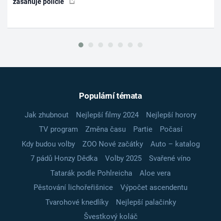
zasahuje policie
Populární témata
Jak zhubnout
Nejlepší filmy 2024
Nejlepší horory
TV program
Změna času
Partie
Počasí
Kdy budou volby
ZOO Nové začátky
Auto – katalog
7 pádů Honzy Dědka
Volby 2025
Svařené víno
Tatarák podle Pohlreicha
Aloe vera
Pěstování lichořeřišnice
Výpočet ascendentu
Tvarohové knedlíky
Nejlepší palačinky
Švestkový koláč