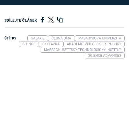
SDÍLEJTE ČLÁNEK
ŠTÍTKY
GALAXIE
ČERNÁ DÍRA
MASARYKOVA UNIVERZITA
SLUNCE
ŠKYTAVKA
AKADEMIE VĚD ČESKÉ REPUBLIKY
MASSACHUSETTSKÝ TECHNOLOGICKÝ INSTITUT
SCIENCE ADVANCES