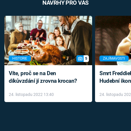
NÁVRHY PRO VÁS
5
HISTORIE
ZAJÍMAVOSTI
Víte, proč se na Den
Smrt Freddie
díkůvzdání jí zrovna krocan?
Hudební ikon
až do konce 
24. listopadu 2022 13:40
24. listopadu 20
léky