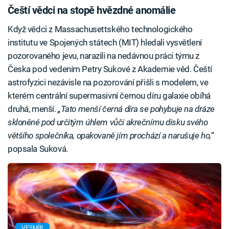
Čeští vědci na stopě hvězdné anomálie
Když vědci z Massachusettského technologického
institutu ve Spojených státech (MIT) hledali vysvětlení
pozorovaného jevu, narazili na nedávnou práci týmu z
Česka pod vedením Petry Sukové z Akademie věd. Čeští
astrofyzici nezávisle na pozorování přišli s modelem, ve
kterém centrální supermasivní černou díru galaxie obíhá
druhá, menší.
„Tato menší černá díra se pohybuje na dráze
skloněné pod určitým úhlem vůči akrečnímu disku svého
většího společníka, opakovaně jím prochází a narušuje ho,“
popsala Suková.
VESMÍR