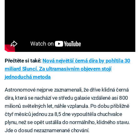
Přečtěte si také:
Nová největší černá díra by pohltila 30
miliard Sluncí. Za ultramasivním objevem stojí
jednoduchá metoda
Astronomové nejprve zaznamenali, že dříve klidná černá
díra, která se nachází ve středu galaxie vzdálené asi 800
milionů světelných let, náhle vzplanula. Po dobu přibližně
čtyř měsíců jednou za 8,5 dne vypouštěla chuchvalce
plynu, než se opět ustálila do normálního, klidného stavu.
Jde o dosud nezaznamenané chování.