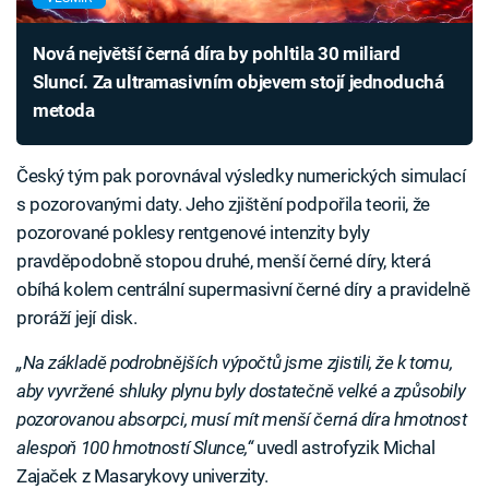
Nová největší černá díra by pohltila 30 miliard
Sluncí. Za ultramasivním objevem stojí jednoduchá
metoda
Český tým pak porovnával výsledky numerických simulací
s pozorovanými daty. Jeho zjištění podpořila teorii, že
pozorované poklesy rentgenové intenzity byly
pravděpodobně stopou druhé, menší černé díry, která
obíhá kolem centrální supermasivní černé díry a pravidelně
proráží její disk.
„Na základě podrobnějších výpočtů jsme zjistili, že k tomu,
aby vyvržené shluky plynu byly dostatečně velké a způsobily
pozorovanou absorpci, musí mít menší černá díra hmotnost
alespoň 100 hmotností Slunce,“
uvedl astrofyzik Michal
Zajaček z Masarykovy univerzity.