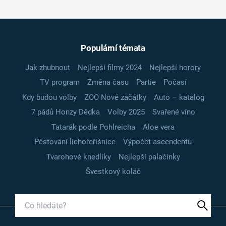
Populární témata
Jak zhubnout
Nejlepší filmy 2024
Nejlepší horory
TV program
Změna času
Partie
Počasí
Kdy budou volby
ZOO Nové začátky
Auto – katalog
7 pádů Honzy Dědka
Volby 2025
Svařené víno
Tatarák podle Pohlreicha
Aloe vera
Pěstování lichořeřišnice
Výpočet ascendentu
Tvarohové knedlíky
Nejlepší palačinky
Švestkový koláč