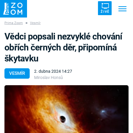
ŽIVĚ
Prima Zoom
■
Vesmír
Trendy:
ZRÁDCI
UFO
DRUHÁ SVĚTOVÁ VÁLKA
Vědci popsali nezvyklé chování
ZÁHADY
VETŘELCI DÁVNOVĚKU
obřích černých děr, připomíná
škytavku
2. dubna 2024 14:27
VESMÍR
Miroslav Honsů
Témata
Témata
Pořady
TV Program