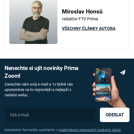
Miroslav Honsů
redaktor FTV Prima
VŠECHNY ČLÁNKY AUTORA
Nenechte si ujít novinky Prima
Zoom!
Zanechte nám svůj e-mail a 1x týdně vás
upozorníme na to nejnovější a nejlepší z
našeho webu.
ODESLAT
Odesláním formuláře souhlasíte s
podmínkami zpracování osobních údajů