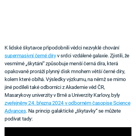
K lidské škytavce připodobnili vědci nezvyklé chování
supermasivní černé díry
v srdci vzdálené galaxie. Zjistili, že
vesmírné „škytání“ způsobuje menší černá díra, která
opakovaně proráží plynný disk mnohem větší černé díry,
kolem které obíhá. Výsledky výzkumu, na němž se mimo
jiné podíleli také odborníci z Akademie věd ČR,
Masarykovy univerzity v Brně a Univerzity Karlovy, byly
zveřejněny 24. března 2024 v odborném časopise Science
Advances
. Na princip galaktické „škytavky“ se můžete
podívat tady: