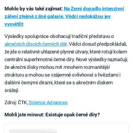
Mohlo by vás také zajímat:
Na Zemi dopadlo intenzivní
záření zřejmě z jiné galaxie. Vědci nedokážou jev
vysvětlit
Výsledky spolupráce obohacují tradiční představu o
akrečních discích černých děr
. Vědci dosud předpokládali,
že jde o relativně uhlazené plynné útvary, které rotují kolem
centrální superhmotné černé díry. Nové výsledky naznačují,
že akreční disky mohou mít mnohem rozmanitější
strukturu a mohou se vzájemně ovlivňovat s hvězdami i
dalšími černými dírami, které se s akrečním diskem
srážejí.
Zdroj: ČTK,
Science Advances
Mohli jste minout: Existuje opak černé díry?
Failed to fetch