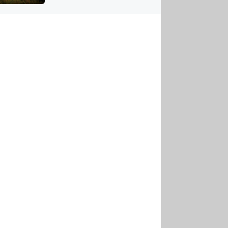
US
tornádem
RSUS
ZE A