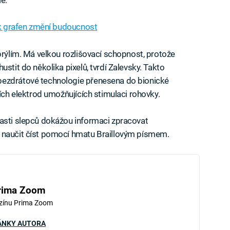
e.
jak grafen změní budoucnost
brýlím. Má velkou rozlišovací schopnost, protože
stit do několika pixelů, tvrdí Zalevsky. Takto
bezdrátové technologie přenesena do bionické
ních elektrod umožňujících stimulaci rohovky.
lasti slepců dokážou informaci zpracovat
 naučit číst pomocí hmatu Braillovým písmem.
rima Zoom
zínu Prima Zoom
ÁNKY AUTORA