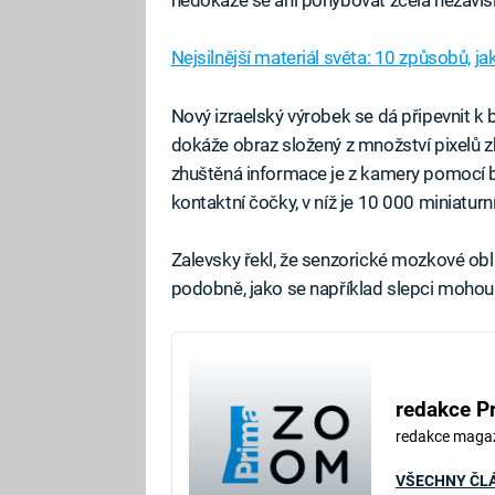
nedokáže se ani pohybovat zcela nezávisl
Nejsilnější materiál světa: 10 způsobů, 
Nový izraelský výrobek se dá připevnit k 
dokáže obraz složený z množství pixelů zhu
zhuštěná informace je z kamery pomocí 
kontaktní čočky, v níž je 10 000 miniatur
Zalevsky řekl, že senzorické mozkové ob
podobně, jako se například slepci mohou
redakce P
redakce maga
VŠECHNY ČL