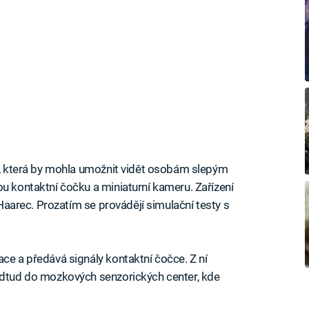
ii, která by mohla umožnit vidět osobám slepým
ou kontaktní čočku a miniaturní kameru. Zařízení
k Haarec. Prozatím se provádějí simulační testy s
ce a předává signály kontaktní čočce. Z ní
 odtud do mozkových senzorických center, kde