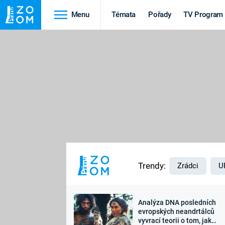
Menu
Témata
Pořady
TV Program
Cestování
Historie
HRADY A ZÁMKY
VIKINGOVÉ
HEDVÁBNÁ STEZKA
EPIDEMIE A
PANDEMIE
PŘÍRODA
STAROVĚKÝ EGYPT
Trendy:
Zrádci
U
Analýza DNA posledních
Druhá
Výročí
evropských neandrtálců
vyvrací teorii o tom, jak
světová válka