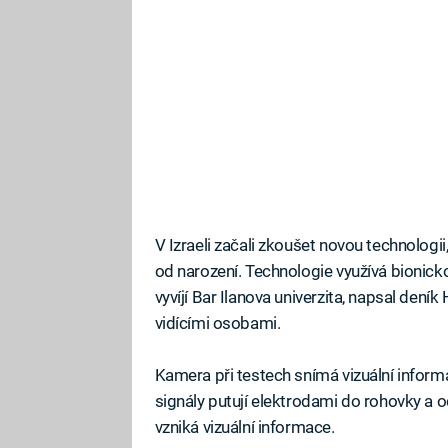
V Izraeli začali zkoušet novou technolog
od narození. Technologie využívá bionick
vyvíjí Bar Ilanova univerzita, napsal dení
vidícími osobami.
Kamera při testech snímá vizuální informa
signály putují elektrodami do rohovky a
vzniká vizuální informace.