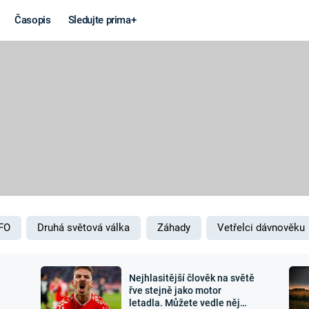
Časopis
Sledujte prima+
Věda a
Války
technika
STUDENÁ V
KORONAVIRUS
VÁLKA VE
VIETNAMU
VESMÍR
VÁLEČNÉ FI
MARS
SERIÁLY
FO
Druhá světová válka
Záhady
Vetřelci dávnověku
Nejhlasitější člověk na světě
Záhady a
Zajímav
řve stejně jako motor
letadla. Můžete vedle něj
konspirace