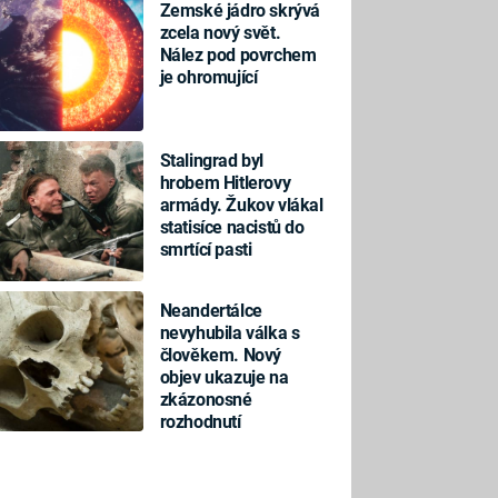
Zemské jádro skrývá
zcela nový svět.
Nález pod povrchem
je ohromující
Stalingrad byl
hrobem Hitlerovy
armády. Žukov vlákal
statisíce nacistů do
smrtící pasti
Neandertálce
nevyhubila válka s
člověkem. Nový
objev ukazuje na
zkázonosné
rozhodnutí