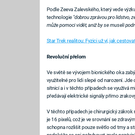
Podle Zeeva Zalevského, který vede výzkum
technologie
"dobrou zprávou pro lidstvo, z
může pomoci vidět, aniž by se museli podr
Star Trek realitou: Fyzici už ví, jak cestova
Revoluční přelom
Ve světě se vývojem bionického oka zabýv
využitelné pro lidi slepé od narození. Jd
sítnicí a i v těchto případech se využívá
předávají elektrické signály přímo zrakov
V těchto případech je chirurgický zákrok
je 16 pixelů, což je ve srovnání se zdra
schopna rozlišit pouze světlo od tmy a stí