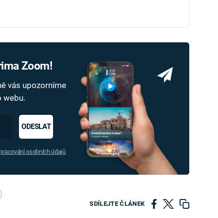
Prima Zoom!
dně vás upozorníme
ho webu.
ODESLAT
racování osobních údajů
SDÍLEJTE ČLÁNEK