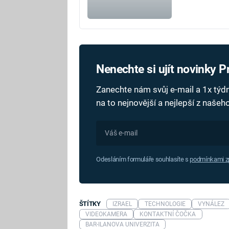
Nenechte si ujít novinky 
Zanechte nám svůj e-mail a 1x tý
na to nejnovější a nejlepší z naše
Odesláním formuláře souhlasíte s
podmínkami zp
ŠTÍTKY
IZRAEL
TECHNOLOGIE
VYNÁLEZ
VIDEOKAMERA
KONTAKTNÍ ČOČKA
BAR-ILANOVA UNIVERZITA