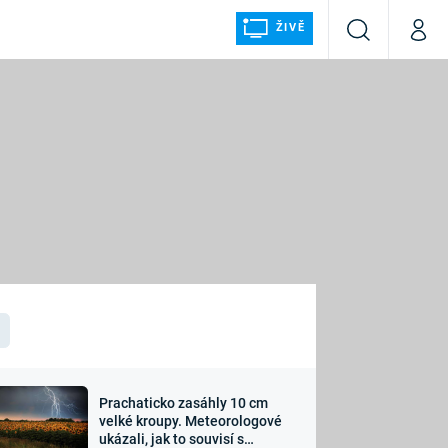
ŽIVĚ
Vyhledávání
Můj p
Prima+
ÁLKA
CNN Prima NEWS
Prima FRESH
Prima LIVING
LMY A
Prima Ženy
Prima LAJK
Prachaticko zasáhly 10 cm
osti
velké kroupy. Meteorologové
Sledujte nás
ukázali, jak to souvisí s