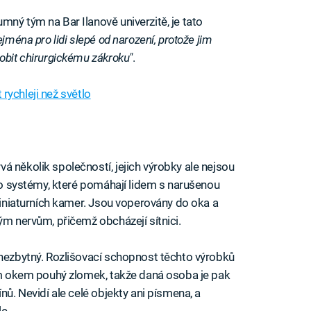
ný tým na Bar Ilanově univerzitě, je tato
ejména pro lidi slepé od narození, protože jim
obit chirurgickému zákroku"
.
t rychleji než světlo
á několik společností, jejich výrobky ale nejsou
e o systémy, které pomáhají lidem s narušenou
 miniaturních kamer. Jsou voperovány do oka a
ým nervům, přičemž obcházejí sítnici.
 nezbytný. Rozlišovací schopnost těchto výrobků
vým okem pouhý zlomek, takže daná osoba je pak
nů. Nevidí ale celé objekty ani písmena, a