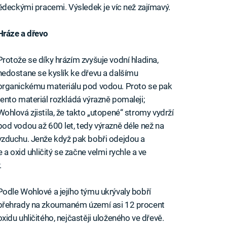
ědeckými pracemi. Výsledek je víc než zajímavý.
Hráze a dřevo
Protože se díky hrázím zvyšuje vodní hladina,
nedostane se kyslík ke dřevu a dalšímu
organickému materiálu pod vodou. Proto se pak
tento materiál rozkládá výrazně pomaleji;
Wohlová zjistila, že takto „utopené“ stromy vydrží
pod vodou až 600 let, tedy výrazně déle než na
vzduchu. Jenže když pak bobři odejdou a
a oxid uhličitý se začne velmi rychle a ve
.
Podle Wohlové a jejího týmu ukrývaly bobří
přehrady na zkoumaném území asi 12 procent
oxidu uhličitého, nejčastěji uloženého ve dřevě.