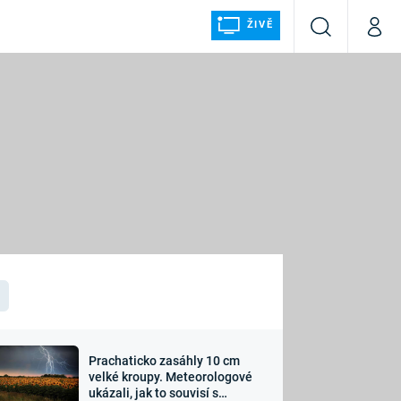
ŽIVĚ
Vyhledávání
Můj p
Prima+
ÁLKA
CNN Prima NEWS
Prima FRESH
Prima LIVING
LMY A
Prima Ženy
Prima LAJK
Prachaticko zasáhly 10 cm
osti
velké kroupy. Meteorologové
Sledujte nás
ukázali, jak to souvisí s