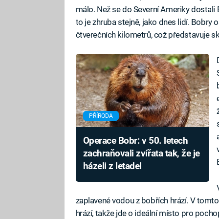
málo. Než se do Severní Ameriky dostali 
to je zhruba stejně, jako dnes lidí. Bobry 
čtverečních kilometrů, což představuje s
PŘÍRODA
Operace Bobr: v 50. letech
zachraňovali zvířata tak, že je
házeli z letadel
zaplavené vodou z bobřích hrází. V tomt
hrází, takže jde o ideální místo pro pochop