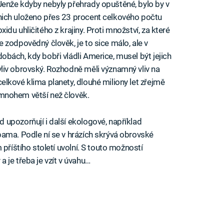
Jenže kdyby nebyly přehrady opuštěné, bylo by v
nich uloženo přes 23 procent celkového počtu
oxidu uhličitého z krajiny. Proti množství, za které
je zodpovědný člověk, je to sice málo, ale v
dobách, kdy bobři vládli Americe, musel být jejich
vliv obrovský. Rozhodně měli významný vliv na
celkové klima planety, dlouhé miliony let zřejmě
mnohem větší než člověk.
upozorňují i další ekologové, například
ama. Podle ní se v hrázích skrývá obrovské
příštího století uvolní. S touto možností
 je třeba je vzít v úvahu…