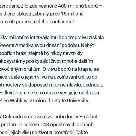
Evropané, žilo zde nejméně 400 milionů bobrů –
osídlené oblasti zabíraly přes 15 milionů
koro 60 procent celého kontinentu!
Díky milionům let trvajícímu bobřímu vlivu získala
Severní Amerika svou dnešní podobu. Nebýt
bobřích hrází, zřejmě by nikdy nevznikly
ekosystémy poskytující život mnoha dalším
živočišným druhům. O vlivu bobrů na krajinu se
sice ví, ale o jejich vlivu na uvolňování uhlíku do
atmosféry se doposud moc nemluvilo. Jednou z
vědkyň, které se této otázce věnují, je geoložka
Ellen Wohlová z Colorado State University.
V Coloradu studovala tzv. bobří louky – oblasti
o protoru je celkem 148 opuštěných bobřích
ení jejich vlivu na životní prostředí. Takto