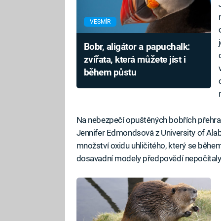
VESMÍR
Bobr, aligátor a papuchalk:
zvířata, která můžete jíst i
během půstu
Na nebezpečí opuštěných bobřích přehrad 
Jennifer Edmondsová z University of Alab
množství oxidu uhličitého, který se během 
dosavadní modely předpovědí nepočítaly a