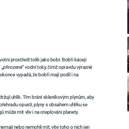
otní prostředí tolik jako bobr. Bobři kácejí
jí „přirozené“ vodní toky, čímž opravdu výrazně
okonce vypadá, že bobři mají podíl i na
ržují uhlík. Tím brání skleníkovým plynům, aby
 přehradu opustí, plyny s obsahem uhlíku se
ů může mít vliv i na oteplování planety.
nemají nebo nemohli mít, víte toho o nich jen