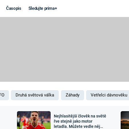
Časopis
Sledujte prima+
Věda a
Války
technika
STUDENÁ V
KORONAVIRUS
VÁLKA VE
VIETNAMU
VESMÍR
VÁLEČNÉ FI
MARS
SERIÁLY
FO
Druhá světová válka
Záhady
Vetřelci dávnověku
Nejhlasitější člověk na světě
Záhady a
Zajímav
řve stejně jako motor
letadla. Můžete vedle něj
konspirace