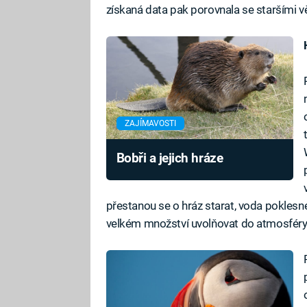
získaná data pak porovnala se staršími v
ZAJÍMAVOSTI
Bobři a jejich hráze
přestanou se o hráz starat, voda poklesne 
velkém množství uvolňovat do atmosféry