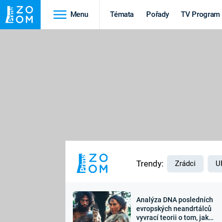
Menu
Témata
Pořady
TV Program
Cestování
Historie
HRADY A ZÁMKY
VIKINGOVÉ
HEDVÁBNÁ STEZKA
EPIDEMIE A
PANDEMIE
PŘÍRODA
STAROVĚKÝ EGYPT
Trendy:
Zrádci
U
Analýza DNA posledních
Druhá
Výročí
evropských neandrtálců
vyvrací teorii o tom, jak
světová válka