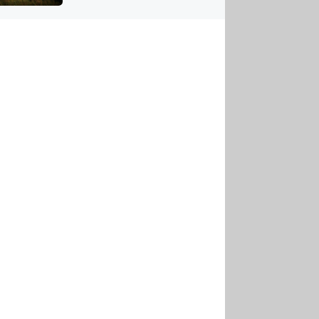
US
tornádem
RSUS
ZE A