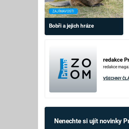
ZAJÍMAVOSTI
Bobři a jejich hráze
redakce P
redakce maga
VŠECHNY ČL
Nenechte si ujít novinky 