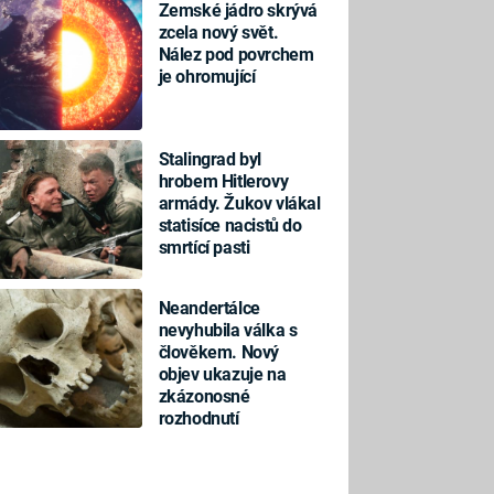
Zemské jádro skrývá
zcela nový svět.
Nález pod povrchem
je ohromující
Stalingrad byl
hrobem Hitlerovy
armády. Žukov vlákal
statisíce nacistů do
smrtící pasti
Neandertálce
nevyhubila válka s
člověkem. Nový
objev ukazuje na
zkázonosné
rozhodnutí