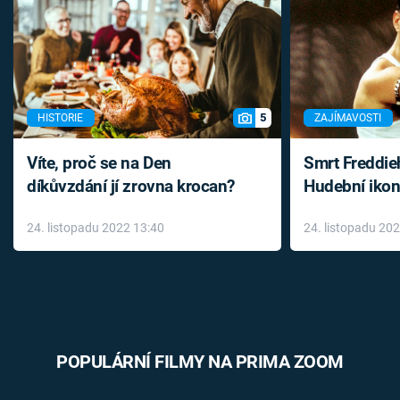
5
HISTORIE
ZAJÍMAVOSTI
Víte, proč se na Den
Smrt Freddie
díkůvzdání jí zrovna krocan?
Hudební ikon
až do konce 
24. listopadu 2022 13:40
24. listopadu 20
léky
POPULÁRNÍ FILMY NA PRIMA ZOOM