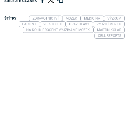
SDÍLEJTE ČLÁNEK
ŠTÍTKY
ZDRAVOTNICTVÍ
MOZEK
MEDICÍNA
VÝZKUM
PACIENT
20. STOLETÍ
URAZ HLAVY
VYUŽITÍ MOZKU
NA KOLIK PROCENT VYUŽÍVÁME MOZEK
MARTIN KOLÁŘ
CELL REPORTS