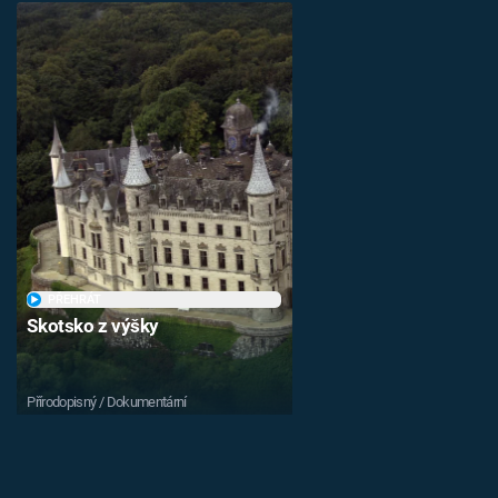
PŘEHRÁT
Skotsko z výšky
Přírodopisný / Dokumentární