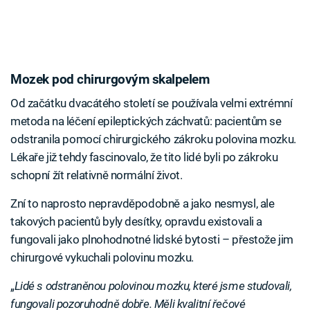
Mozek pod chirurgovým skalpelem
Od začátku dvacátého století se používala velmi extrémní
metoda na léčení epileptických záchvatů: pacientům se
odstranila pomocí chirurgického zákroku polovina mozku.
Lékaře již tehdy fascinovalo, že tito lidé byli po zákroku
schopní žít relativně normální život.
Zní to naprosto nepravděpodobně a jako nesmysl, ale
takových pacientů byly desítky, opravdu existovali a
fungovali jako plnohodnotné lidské bytosti – přestože jim
chirurgové vykuchali polovinu mozku.
„
Lidé s odstraněnou polovinou mozku, které jsme studovali,
fungovali pozoruhodně dobře. Měli kvalitní řečové