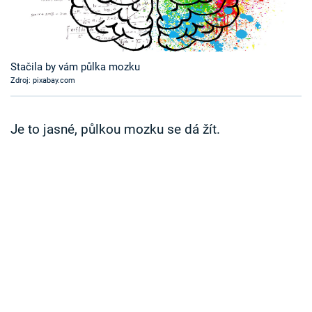
Časopis
Sledujte prima+
Stačila by vám půlka mozku
Zdroj: pixabay.com
Přihlášení
Je to jasné, půlkou mozku se dá žít.
Sledujte nás