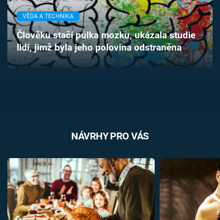
Časopis
VĚDA A TECHNIKA
Sledujte prima+
Člověku stačí půlka mozku, ukázala studie
lidí, jimž byla jeho polovina odstraněna
Přihlášení
Sledujte nás
NÁVRHY PRO VÁS