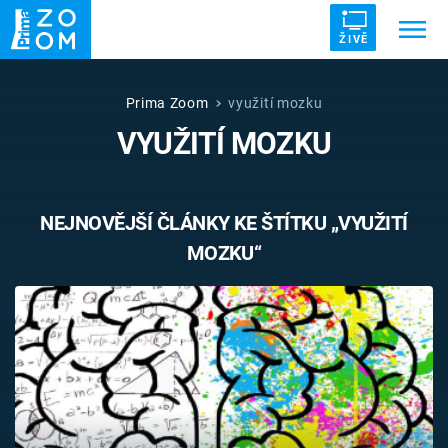
ŽIVĚ
Trendy:
ZRÁDCI
UFO
DRUHÁ SVĚTOVÁ VÁLKA
Prima Zoom
využití mozku
VYUŽITÍ MOZKU
ZÁHADY
VETŘELCI DÁVNOVĚKU
NEJNOVĚJŠÍ ČLÁNKY KE ŠTÍTKU „VYUŽITÍ
MOZKU“
Témata
Témata
Pořady
TV Program