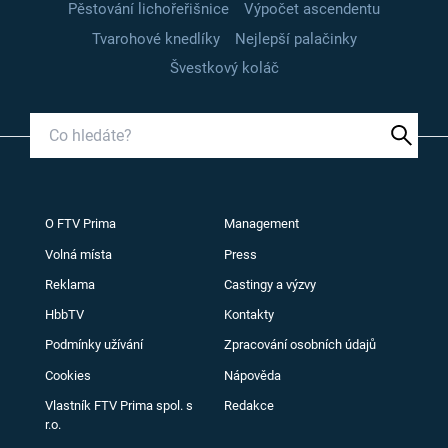
Pěstování lichořeřišnice
Výpočet ascendentu
Tvarohové knedlíky
Nejlepší palačinky
Švestkový koláč
O FTV Prima
Management
Volná místa
Press
Reklama
Castingy a výzvy
HbbTV
Kontakty
Podmínky užívání
Zpracování osobních údajů
Cookies
Nápověda
Vlastník FTV Prima spol. s
Redakce
r.o.