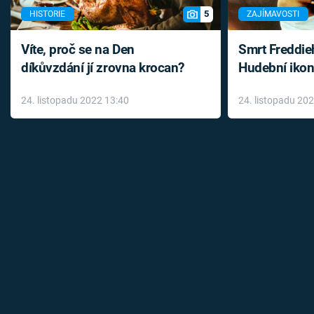
5
HISTORIE
ZAJÍMAVOSTI
Víte, proč se na Den
Smrt Freddie
díkůvzdání jí zrovna krocan?
Hudební ikon
až do konce 
24. listopadu 2022 13:40
24. listopadu 20
léky