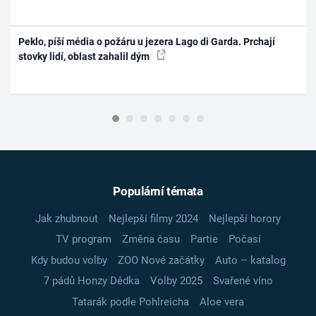
Peklo, píší média o požáru u jezera Lago di Garda. Prchají
stovky lidí, oblast zahalil dým
Populární témata
Jak zhubnout
Nejlepší filmy 2024
Nejlepší horory
TV program
Změna času
Partie
Počasí
Kdy budou volby
ZOO Nové začátky
Auto – katalog
7 pádů Honzy Dědka
Volby 2025
Svařené víno
Tatarák podle Pohlreicha
Aloe vera