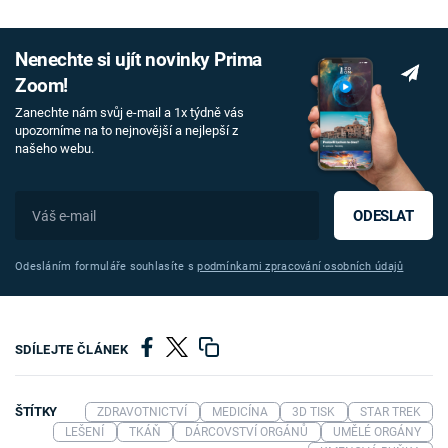
Nenechte si ujít novinky Prima
Zoom!
Zanechte nám svůj e-mail a 1x týdně vás
upozorníme na to nejnovější a nejlepší z
našeho webu.
ODESLAT
Odesláním formuláře souhlasíte s
podmínkami zpracování osobních údajů
SDÍLEJTE ČLÁNEK
ŠTÍTKY
ZDRAVOTNICTVÍ
MEDICÍNA
3D TISK
STAR TREK
LEŠENÍ
TKÁŇ
DÁRCOVSTVÍ ORGÁNŮ
UMĚLÉ ORGÁNY