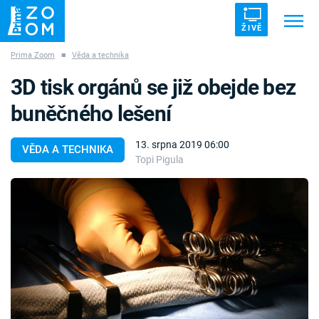
ŽIVĚ
Prima Zoom
■
Věda a technika
Trendy:
ZRÁDCI
UFO
DRUHÁ SVĚTOVÁ VÁLKA
3D tisk orgánů se již obejde bez
ZÁHADY
VETŘELCI DÁVNOVĚKU
buněčného lešení
13. srpna 2019 06:00
VĚDA A TECHNIKA
Topi Pigula
Témata
Témata
Pořady
TV Program