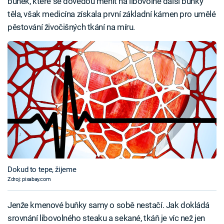
buněk, které se dovedou měnit na libovolné další buňky
těla, však medicína získala první základní kámen pro umělé
pěstování živočišných tkání na míru.
Dokud to tepe, žijeme
Zdroj: pixabay.com
Jenže kmenové buňky samy o sobě nestačí. Jak dokládá
srovnání libovolného steaku a sekané, tkáň je víc než jen