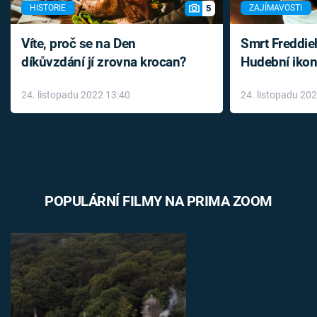
5
HISTORIE
ZAJÍMAVOSTI
Víte, proč se na Den
Smrt Freddie
díkůvzdání jí zrovna krocan?
Hudební ikon
až do konce 
24. listopadu 2022 13:40
24. listopadu 20
léky
POPULÁRNÍ FILMY NA PRIMA ZOOM