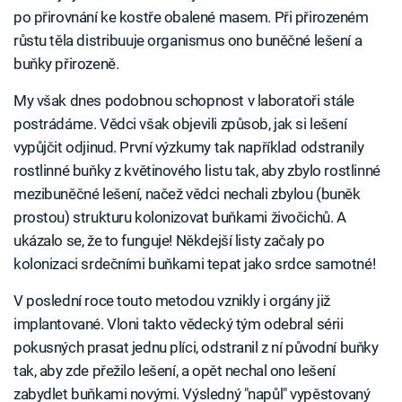
po přirovnání ke kostře obalené masem. Při přirozeném
růstu těla distribuuje organismus ono buněčné lešení a
buňky přirozeně.
My však dnes podobnou schopnost v laboratoři stále
postrádáme. Vědci však objevili způsob, jak si lešení
vypůjčit odjinud. První výzkumy tak například odstranily
rostlinné buňky z květinového listu tak, aby zbylo rostlinné
mezibuněčné lešení, načež vědci nechali zbylou (buněk
prostou) strukturu kolonizovat buňkami živočichů. A
ukázalo se, že to funguje! Někdejší listy začaly po
kolonizaci srdečními buňkami tepat jako srdce samotné!
V poslední roce touto metodou vznikly i orgány již
implantované. Vloni takto vědecký tým odebral sérii
pokusných prasat jednu plíci, odstranil z ní původní buňky
tak, aby zde přežilo lešení, a opět nechal ono lešení
zabydlet buňkami novými. Výsledný "napůl" vypěstovaný