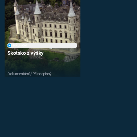
PŘEHRÁT
Skotsko z výšky
Dokumentární / Přírodopisný