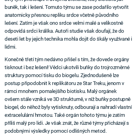
buněk, tak i lešení. Tomuto týmu se zase podařilo vytvořit
anatomicky přesnou repliku srdce včetně původního
lešení. Zatím je však ono srdce velmi malé a velikostně
odpovídá srdci králíka. Autoři studie však doufají, že do
deseti let by jejich technika mohla dojít do škály využívané i
lidmi.
Konečně třetí tým nedávno přišel s tím, že dovede orgány
tisknout i bez lešení! Vědci ukotvili buňky do trojrozměrné
struktury pomocí tisku do biogelu. Zjednodušeně lze
postup připodobnit k replikátoru ze Star Treku, jenom v
rámci mnohem pomalejšího biotisku. Malý orgánek
ovšem stále vzniká ve 3D strukturně, v níž buňky postupně
biogel, do něhož byly vytisknuty, odbourají a nahradí vlastní
extracelulární hmotou. Také orgán tohoto týmu je zatím
příliš malý pro lidi. Je však znát, že různé týmy přicházejí s
podobnými výsledky pomocí odlišných metod.