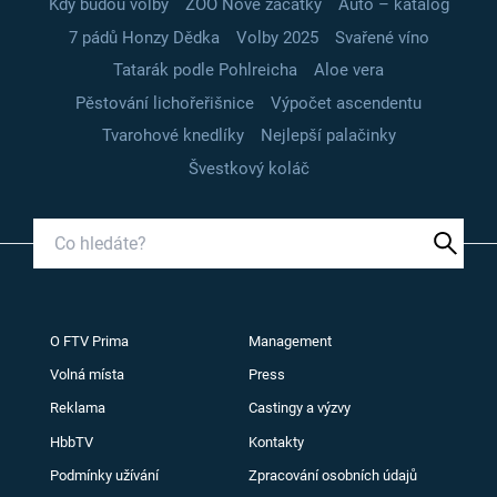
Kdy budou volby
ZOO Nové začátky
Auto – katalog
7 pádů Honzy Dědka
Volby 2025
Svařené víno
Tatarák podle Pohlreicha
Aloe vera
Pěstování lichořeřišnice
Výpočet ascendentu
Tvarohové knedlíky
Nejlepší palačinky
Švestkový koláč
O FTV Prima
Management
Volná místa
Press
Reklama
Castingy a výzvy
HbbTV
Kontakty
Podmínky užívání
Zpracování osobních údajů