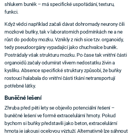
shlukem buněk – má specifické uspořádání, texturu,
funkci.
Když vědci například začali dávat dohromady neurony čili
mozkové buňky, tak v laboratorních podmínkách ne a ne
růst do podoby mozku. Vznikly z nich sice tzv. organoidy,
tedy pseudoorgány vypadající jako chuchvalce buněk.
Postrádaly však strukturu mozku. Po čase tak vnitřní části
organoidů začaly odumírat vlivem nedostatku živin a
kyslíku. Absence specifické struktury způsobí, že buňky
rostoucí halabala do vnitřní části tkání netransportují
potřebné látky.
Buněčné lešení
Zhruba před pěti lety se objevilo potenciální řešení –
buněčné lešení ve formě extracelulární hmoty. Pokud
bychom si buňky představili jako beton, extracelulární
hmota je jakousi ocelovou výztuží. Alternativně lze sáhnout