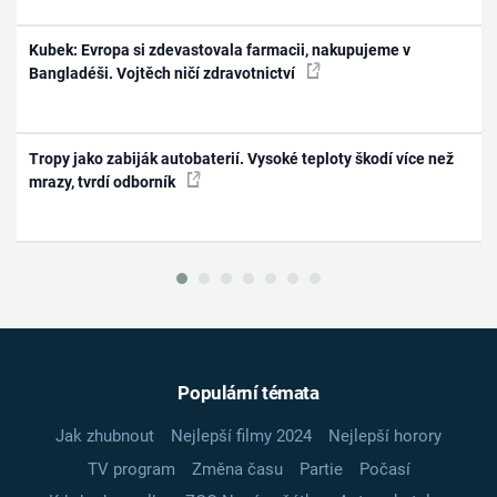
Kubek: Evropa si zdevastovala farmacii, nakupujeme v
Bangladéši. Vojtěch ničí zdravotnictví
Tropy jako zabiják autobaterií. Vysoké teploty škodí více než
mrazy, tvrdí odborník
Populární témata
Jak zhubnout
Nejlepší filmy 2024
Nejlepší horory
TV program
Změna času
Partie
Počasí