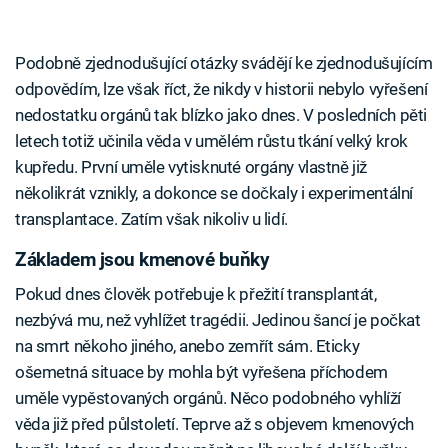
Podobně zjednodušující otázky svádějí ke zjednodušujícím
odpovědím, lze však říct, že nikdy v historii nebylo vyřešení
nedostatku orgánů tak blízko jako dnes. V posledních pěti
letech totiž učinila věda v umělém růstu tkání velký krok
kupředu. První uměle vytisknuté orgány vlastně již
několikrát vznikly, a dokonce se dočkaly i experimentální
transplantace. Zatím však nikoliv u lidí.
Základem jsou kmenové buňky
Pokud dnes člověk potřebuje k přežití transplantát,
nezbývá mu, než vyhlížet tragédii. Jedinou šancí je počkat
na smrt někoho jiného, anebo zemřít sám. Eticky
ošemetná situace by mohla být vyřešena příchodem
uměle vypěstovaných orgánů. Něco podobného vyhlíží
věda již před půlstoletí. Teprve až s objevem kmenových