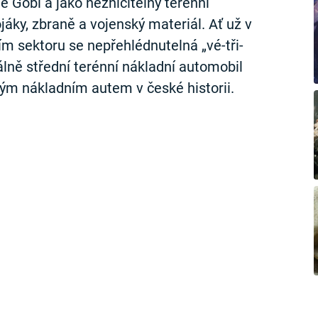
ě Gobi a jako nezničitelný terénní
jáky, zbraně a vojenský materiál. Ať už v
ím sektoru se nepřehlédnutelná „vé-tři-
iálně střední terénní nákladní automobil
ým nákladním autem v české historii.