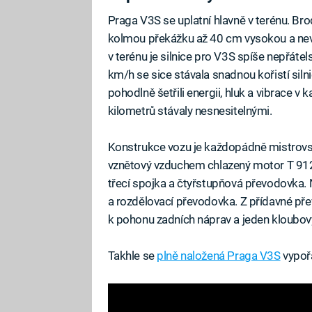
Praga V3S se uplatní hlavně v terénu. Br
kolmou překážku až 40 cm vysokou a nevad
v terénu je silnice pro V3S spíše nepřát
km/h se sice stávala snadnou kořistí silni
pohodlně šetřili energii, hluk a vibrace v 
kilometrů stávaly nesnesitelnými.
Konstrukce vozu je každopádně mistrovsk
vznětový vzduchem chlazený motor T 912
třecí spojka a čtyřstupňová převodovka.
a rozdělovací převodovka. Z přídavné pře
k pohonu zadních náprav a jeden kloubový
Takhle se
plně naložená Praga V3S
vypořá