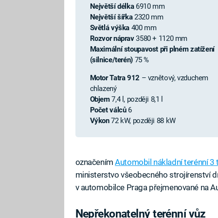
Největší délka
6910 mm
Největší šířka
2320 mm
Světlá výška
400 mm
Rozvor náprav
3580 + 1120 mm
Maximální stoupavost při plném zatížení
(silnice/terén)
75 %
Motor Tatra 912
– vznětový, vzduchem
chlazený
Objem
7,4 l, později 8,1 l
Počet válců
6
Výkon
72 kW, později 88 kW
označením
Automobil nákladní terénní 3 
ministerstvo všeobecného strojírenství d
v automobilce Praga přejmenované na A
Nepřekonatelný terénní vůz