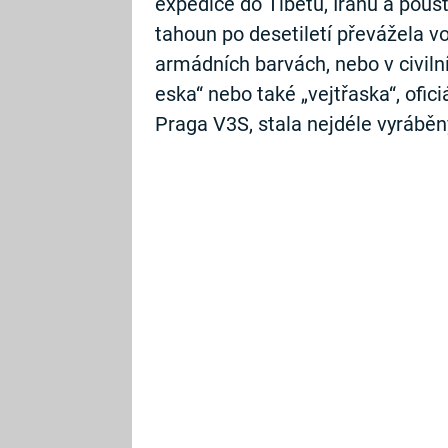
expedice do Tibetu, Íránu a poušt
tahoun po desetiletí převážela vo
armádních barvách, nebo v civiln
eska“ nebo také „vejtřaska“, ofic
Praga V3S, stala nejdéle vyráběn