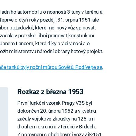
adního automobilu o nosnosti 3 tuny v terénu a
Teprve o čtyři roky později, 31. srpna 1951, ale
bor požadavků, které měl nový vůz splňovat.
í začala v pražské Libni pracovat konstrukční
anem Lancem, která díky práci v noci a o
žit ministerstvu národní obrany hotový projekt.
če tanků byly noční můrou Sovětů. Podívejte se,
Rozkaz z března 1953
První funkční vzorek Pragy V3S byl
dokončen 20. února 1952 a v květnu
začaly vojskové zkoušky na 125 km
dlouhém okruhu a v terénu v Brdech.
Z porovnání s obdobnými vozy ZiS-151,