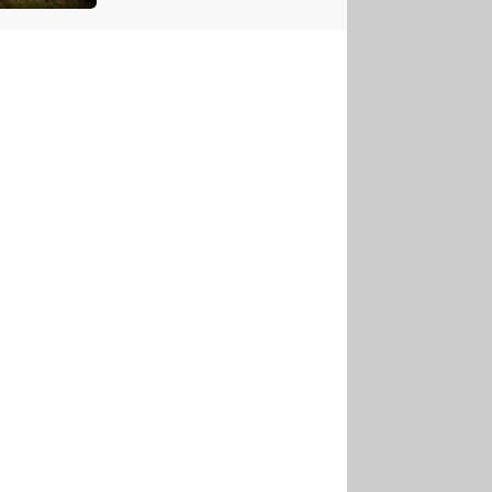
US
tornádem
RSUS
ZE A