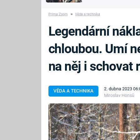
MARIE TEREZIE
vyhynuli
ADOLF HITLER
NAPOLEON
Prima Zoom
■
Věda a technika
BONAPARTE
ATENTÁT NA
Legendární nákla
REINHARDA
BRITSKÁ
HEYDRICHA
KRÁLOVSKÁ
chloubou. Umí ne
RODINA
PRVNÍ SVĚTOVÁ
VÁLKA
na něj i schovat
2. dubna 2023 06:
VĚDA A TECHNIKA
Miroslav Honsů