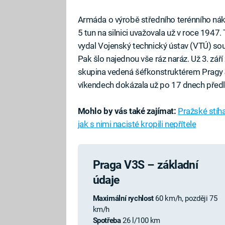
Armáda o výrobě středního terénního nákl
5 tun na silnici uvažovala už v roce 1947. 
vydal Vojenský technický ústav (VTÚ) sou
Pak šlo najednou vše ráz naráz. Už 3. zář
skupina vedená šéfkonstruktérem Pragy J
víkendech dokázala už po 17 dnech předlo
Mohlo by vás také zajímat:
Pražské stíha
jak s nimi nacisté kropili nepřítele
Praga V3S – základní
údaje
Maximální rychlost
60 km/h, později 75
km/h
Spotřeba
26 l/100 km