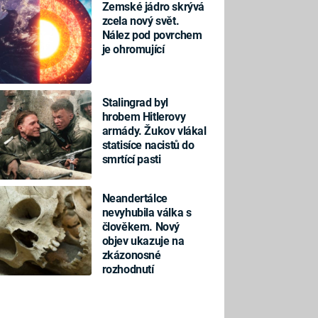
Zemské jádro skrývá
zcela nový svět.
Nález pod povrchem
je ohromující
Stalingrad byl
hrobem Hitlerovy
armády. Žukov vlákal
statisíce nacistů do
smrtící pasti
Neandertálce
nevyhubila válka s
člověkem. Nový
objev ukazuje na
zkázonosné
rozhodnutí