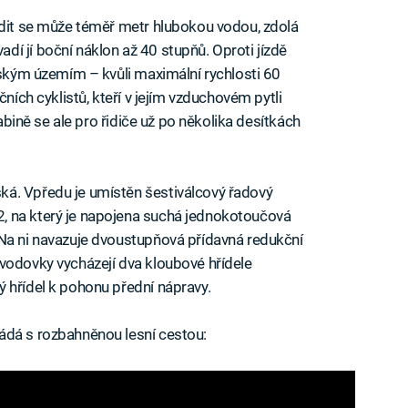
odit se může téměř metr hlubokou vodou, zdolá
í jí boční náklon až 40 stupňů. Oproti jízdě
elským územím – kvůli maximální rychlosti 60
čních cyklistů, kteří v jejím vzduchovém pytli
kabině se ale pro řidiče už po několika desítkách
á. Vpředu je umístěn šestiválcový řadový
, na který je napojena suchá jednokotoučová
 Na ni navazuje dvoustupňová přídavná redukční
vodovky vycházejí dva kloubové hřídele
 hřídel k pohonu přední nápravy.
dá s rozbahněnou lesní cestou: