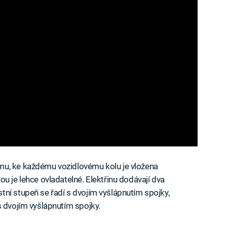
mu, ke každému vozidlovému kolu je vložena
u je lehce ovladatelné. Elektřinu dodávají dva
ní stupeň se řadí s dvojím vyšlápnutím spojky,
s dvojím vyšlápnutím spojky.