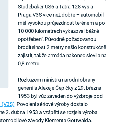
Studebaker US6 a Tatra 128 vyšla
Praga V3S více než dobře – automobil
měl vysokou průjezdnost terénem a po
10 000 kilometrech vykazoval běžné
opotřebení. Původně požadovanou
broditelnost 2 metry nešlo konstrukčně
zajistit, takže armáda nakonec slevila na
0,8 metru.
Rozkazem ministra národní obrany
generála Alexeje Čepičky z 29. března
1953 byl vůz zaveden do výzbroje pod
t (V3S)
. Povolení sériové výroby dostalo
ne 2. dubna 1953 a vzápětí se rozjela výroba
utomobilové závody Klementa Gottwalda.