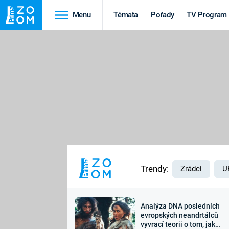
Menu
Témata
Pořady
TV Program
Cestování
Historie
HRADY A ZÁMKY
VIKINGOVÉ
HEDVÁBNÁ STEZKA
EPIDEMIE A
PANDEMIE
PŘÍRODA
STAROVĚKÝ EGYPT
Trendy:
Zrádci
U
Analýza DNA posledních
Druhá
Výročí
evropských neandrtálců
vyvrací teorii o tom, jak
světová válka