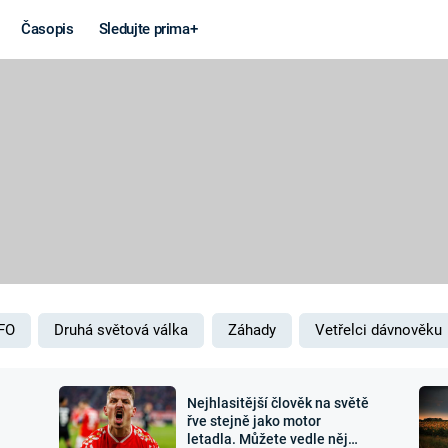
Časopis
Sledujte prima+
Věda a
Války
technika
STUDENÁ V
KORONAVIRUS
VÁLKA VE
VIETNAMU
VESMÍR
VÁLEČNÉ FI
MARS
SERIÁLY
FO
Druhá světová válka
Záhady
Vetřelci dávnověku
Nejhlasitější člověk na světě
Záhady a
Zajímav
řve stejně jako motor
letadla. Můžete vedle něj
konspirace