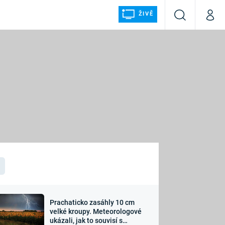
ŽIVĚ
Vyhledávání
Můj p
Prima+
ÁLKA
CNN Prima NEWS
Prima FRESH
Prima LIVING
LMY A
Prima Ženy
Prima LAJK
Prachaticko zasáhly 10 cm
osti
velké kroupy. Meteorologové
Sledujte nás
ukázali, jak to souvisí s