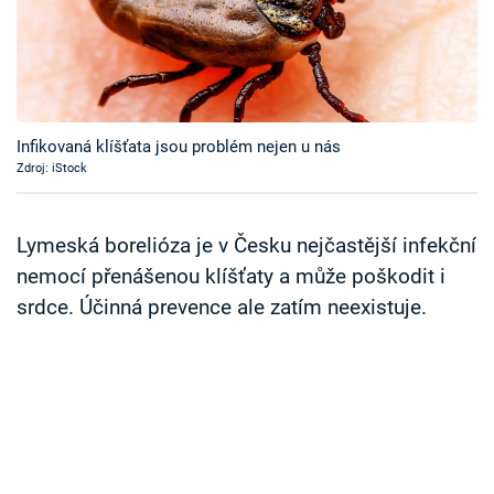
Časopis
Sledujte prima+
Přihlášení
Infikovaná klíšťata jsou problém nejen u nás
Zdroj: iStock
Sledujte nás
Lymeská borelióza je v Česku nejčastější infekční
nemocí přenášenou klíšťaty a může poškodit i
srdce. Účinná prevence ale zatím neexistuje.