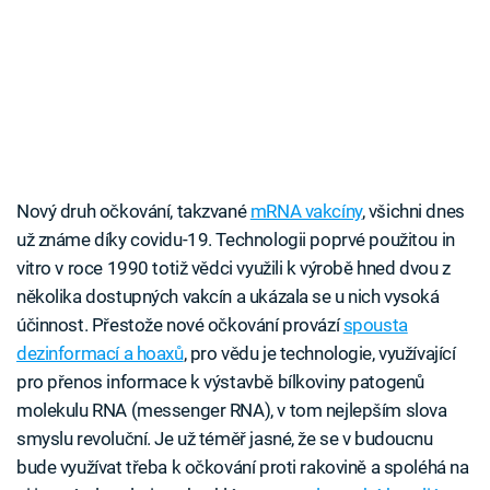
Nový druh očkování, takzvané
mRNA vakcíny
, všichni dnes
už známe díky covidu-19. Technologii poprvé použitou in
vitro v roce 1990 totiž vědci využili k výrobě hned dvou z
několika dostupných vakcín a ukázala se u nich vysoká
účinnost. Přestože nové očkování provází
spousta
dezinformací a hoaxů
, pro vědu je technologie, využívající
pro přenos informace k výstavbě bílkoviny patogenů
molekulu RNA (messenger RNA), v tom nejlepším slova
smyslu revoluční. Je už téměř jasné, že se v budoucnu
bude využívat třeba k očkování proti rakovině a spoléhá na