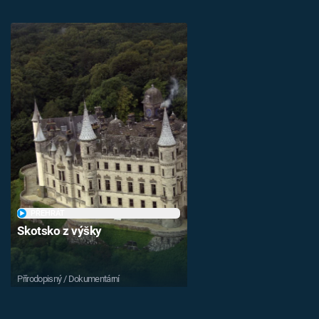
PŘEHRÁT
Skotsko z výšky
Přírodopisný / Dokumentární