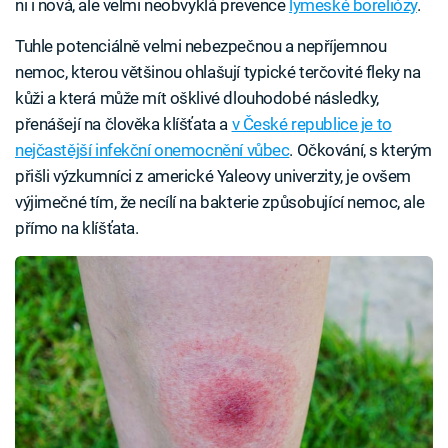
ni i nová, ale velmi neobvyklá prevence
lymeské boreliózy
.
Tuhle potenciálně velmi nebezpečnou a nepříjemnou
nemoc, kterou většinou ohlašují typické terčovité fleky na
kůži a která může mít ošklivé dlouhodobé následky,
přenášejí na člověka klíšťata a
v České republice je to
nejčastější infekční onemocnění vůbec
. Očkování, s kterým
přišli výzkumníci z americké Yaleovy univerzity, je ovšem
výjimečné tím, že necílí na bakterie způsobující nemoc, ale
přímo na klíšťata.