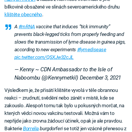
bílkovině obsažené ve slinách severoamerického druhu
klíštěte obecného
.
A
#mRNA
vaccine that induces “tick immunity”
prevents black-legged ticks from properly feeding and
slows the transmission of lyme disease in guinea pigs,
according to new experiments
#lymedisease
pic.twitter.com/QSXJw32cJL
— Kenny ~ CDN Ambassador to the Isle of
Naboombu (@Kennymetkil)
December 3, 2021
Výsledkem je, že přisátí klíštěte vyvolá v těle obrannou
reakci – zrudnutí, svědění nebo zánět v místě, kde se
zakouslo. Alespoň tomu tak bylo u pokusných morčat, na
kterých vědci novou vakcínu testovali. Možná vám to
nepřijde jako zrovna žádoucí účinek, opak je ale pravdou.
Bakterie
Borrelia
burgdorferi
se totiž jen vzácně přenesou z