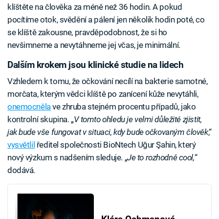
klíštěte na člověka za méně než 36 hodin. A pokud
pocítíme otok, svědění a pálení jen několik hodin poté, co
se klíště zakousne, pravděpodobnost, že si ho
nevšimneme a nevytáhneme jej včas, je minimální.
Dalším krokem jsou klinické studie na lidech
Vzhledem k tomu, že očkování necílí na bakterie samotné,
morčata, kterým vědci klíště po zanícení kůže nevytáhli,
onemocněla
ve zhruba stejném procentu případů, jako
kontrolní skupina. „
V tomto ohledu je velmi důležité zjistit,
jak bude vše fungovat v situaci, kdy bude očkovaným člověk
,“
vysvětlil
ředitel společnosti BioNtech Uğur Şahin, který
nový výzkum s nadšením sleduje. „
Je to rozhodně cool,
“
dodává.