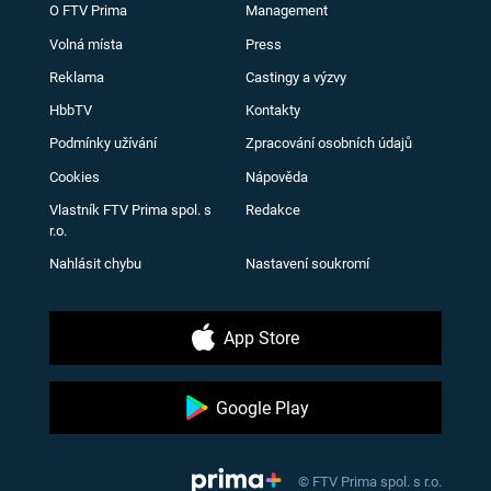
O FTV Prima
Management
Volná místa
Press
Reklama
Castingy a výzvy
HbbTV
Kontakty
Podmínky užívání
Zpracování osobních údajů
Cookies
Nápověda
Vlastník FTV Prima spol. s
Redakce
r.o.
Nahlásit chybu
Nastavení soukromí
App Store
Google Play
© FTV Prima spol. s r.o.