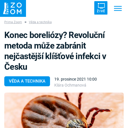
ŽIVĚ
Prima Zoom
■
Věda a technika
Trendy:
ZRÁDCI
UFO
DRUHÁ SVĚTOVÁ VÁLKA
Konec boreliózy? Revoluční
ZÁHADY
VETŘELCI DÁVNOVĚKU
metoda může zabránit
nejčastější klíšťové infekci v
Česku
Témata
19. prosince 2021 10:00
VĚDA A TECHNIKA
Klára Ochmanová
Témata
Pořady
TV Program