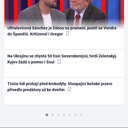
Ultralevicový Sánchez je žábou na prameni, pustil se Vondra
do Španělů. Kritizoval i Gregor
Na Ukrajinu se chystá 50 tisíc Severokorejců, tvrdí Zelenskyj.
Kyjev žádá o pomoc i Soul
Tisíce lidí prchají před krokodýly. Stoupající keňské jezero
přivedlo predátory až ke dveřím