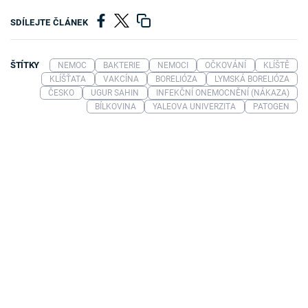
SDÍLEJTE ČLÁNEK
ŠTÍTKY
NEMOC
BAKTERIE
NEMOCI
OČKOVÁNÍ
KLÍŠTĚ
KLÍŠŤATA
VAKCÍNA
BORELIÓZA
LYMSKÁ BORELIÓZA
ČESKO
UGUR SAHIN
INFEKČNÍ ONEMOCNĚNÍ (NÁKAZA)
BÍLKOVINA
YALEOVA UNIVERZITA
PATOGEN