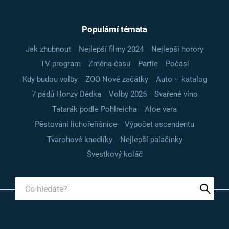
Populární témata
Jak zhubnout
Nejlepší filmy 2024
Nejlepší horory
TV program
Změna času
Partie
Počasí
Kdy budou volby
ZOO Nové začátky
Auto – katalog
7 pádů Honzy Dědka
Volby 2025
Svařené víno
Tatarák podle Pohlreicha
Aloe vera
Pěstování lichořeřišnice
Výpočet ascendentu
Tvarohové knedlíky
Nejlepší palačinky
Švestkový koláč