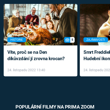
5
HISTORIE
ZAJÍMAVOSTI
Víte, proč se na Den
Smrt Freddie
díkůvzdání jí zrovna krocan?
Hudební ikon
až do konce 
24. listopadu 2022 13:40
24. listopadu 20
léky
POPULÁRNÍ FILMY NA PRIMA ZOOM