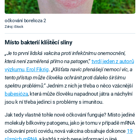
očkování borelioza 2
Zdroj: iStock
Místo bakterií klíštěcí sliny
„Je to první lidská vakcína proti infekčnímu onemocnění,
která není zaměřená přímo na patogen
,“
tvrdí jeden z autorů
výzkumu, Erol Fikrig
. „
Klíšťata navíc přenášejí nemocí víc, a
tento přístup může člověka ochránit proti daleko širšímu
spektru problémů
.“ Jedním z nich je třeba o něco vzácnější
babesióza
, která může člověku napadnout játra a náchylní
jsou k ní třeba jedinci s problémy s imunitou.
Jak tedy vlastně tohle nové očkování funguje? Místo jediné
molekuly bílkoviny patogenu, jako je tomu v případě mRNA
očkování proti covidu, nová vakcína obsahuje dokonce
19
různých mRNA
a každá z nich nese informaci o jiné