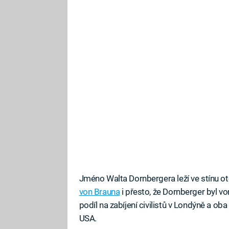
Jméno Walta Dornbergera leží ve stínu
von Brauna
i přesto, že Dornberger byl 
podíl na zabíjení civilistů v Londýně a ob
USA.