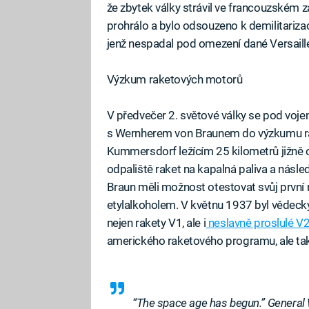
že zbytek války strávil ve francouzském 
prohrálo a bylo odsouzeno k demilitarizaci
jenž nespadal pod omezení dané Versail
Výzkum raketových motorů
V předvečer 2. světové války se pod voje
s Wernherem von Braunem do výzkumu r
Kummersdorf ležícím 25 kilometrů jižně o
odpaliště raket na kapalná paliva a násl
Braun měli možnost otestovat svůj první 
etylalkoholem. V květnu 1937 byl vědec
nejen rakety V1, ale i
neslavně proslulé V
amerického raketového programu, ale také b
“The space age has begun.” General 