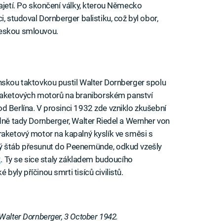
zajetí. Po skončení války, kterou Německo
, studoval Dornberger balistiku, což byl obor,
leskou smlouvou.
nskou taktovkou pustil Walter Dornberger spolu
aketových motorů na braniborském panství
d Berlína. V prosinci 1932 zde vzniklo zkušební
edně tady Dornberger, Walter Riedel a Wernher von
raketový motor na kapalný kyslík ve směsi s
ký štáb přesunut do Peenemünde, odkud vzešly
2
. Ty se sice staly základem budoucího
yly příčinou smrti tisíců civilistů.
Walter Dornberger, 3 October 1942.