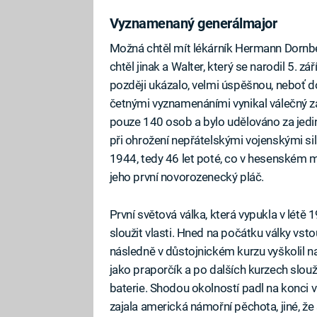
Vyznamenaný generálmajor
Možná chtěl mít lékárník Hermann Dornb
chtěl jinak a Walter, který se narodil 5. z
později ukázalo, velmi úspěšnou, neboť 
četnými vyznamenáními vynikal válečný zá
pouze 140 osob a bylo udělováno za jedi
při ohrožení nepřátelskými vojenskými sil
1944, tedy 46 let poté, co v hesenském
jeho první novorozenecký pláč.
První světová válka, která vypukla v létě
sloužit vlasti. Hned na počátku války vs
následně v důstojnickém kurzu vyškolil n
jako praporčík a po dalších kurzech slouži
baterie. Shodou okolností padl na konci válk
zajala americká námořní pěchota, jiné, ž