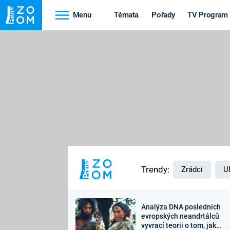
Menu
Témata
Pořady
TV Program
Cestování
Historie
HRADY A ZÁMKY
VIKINGOVÉ
HEDVÁBNÁ STEZKA
EPIDEMIE A
PANDEMIE
PŘÍRODA
STAROVĚKÝ EGYPT
Trendy:
Zrádci
U
Analýza DNA posledních
Druhá
Výročí
evropských neandrtálců
vyvrací teorii o tom, jak
světová válka