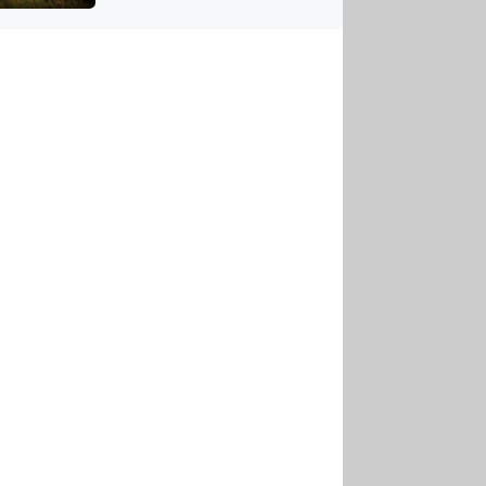
US
tornádem
RSUS
ZE A