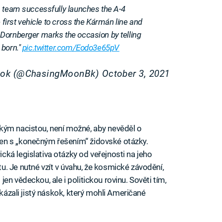
s team successfully launches the A-4
 first vehicle to cross the Kármán line and
Dornberger marks the occasion by telling
 born."
pic.twitter.com/Eodo3e65pV
Book (@ChasingMoonBk)
October 3, 2021
kým nacistou, není možné, aby nevěděl o
en s „konečným řešením“ židovské otázky.
ká legislativa otázky od veřejnosti na jeho
. Je nutné vzít v úvahu, že kosmické závodění,
en vědeckou, ale i politickou rovinu. Sověti tím,
ukázali jistý náskok, který mohli Američané