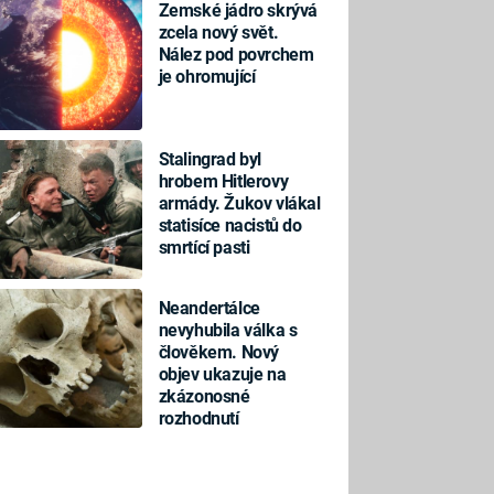
Zemské jádro skrývá
zcela nový svět.
Nález pod povrchem
je ohromující
Stalingrad byl
hrobem Hitlerovy
armády. Žukov vlákal
statisíce nacistů do
smrtící pasti
Neandertálce
nevyhubila válka s
člověkem. Nový
objev ukazuje na
zkázonosné
rozhodnutí