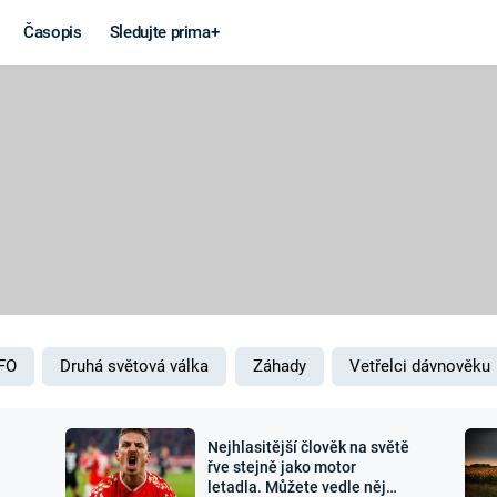
Časopis
Sledujte prima+
Věda a
Války
technika
STUDENÁ V
KORONAVIRUS
VÁLKA VE
VIETNAMU
VESMÍR
VÁLEČNÉ FI
MARS
SERIÁLY
FO
Druhá světová válka
Záhady
Vetřelci dávnověku
Nejhlasitější člověk na světě
Záhady a
Zajímav
řve stejně jako motor
letadla. Můžete vedle něj
konspirace