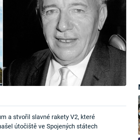
m a stvořil slavné rakety V2, které
o našel útočiště ve Spojených státech