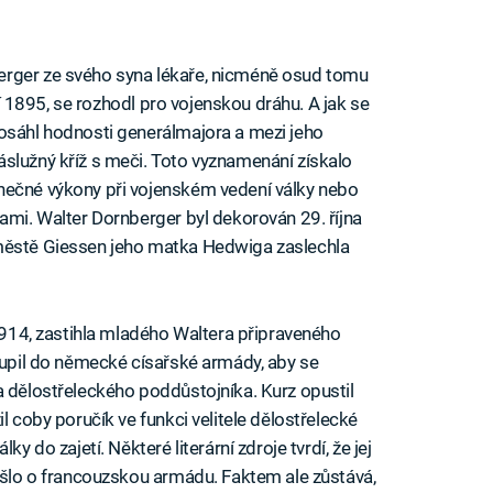
erger ze svého syna lékaře, nicméně osud tomu
áří 1895, se rozhodl pro vojenskou dráhu. A jak se
dosáhl hodnosti generálmajora a mezi jeho
služný kříž s meči. Toto vyznamenání získalo
nečné výkony při vojenském vedení války nebo
ami. Walter Dornberger byl dekorován 29. října
 městě Giessen jeho matka Hedwiga zaslechla
 1914, zastihla mladého Waltera připraveného
toupil do německé císařské armády, aby se
a dělostřeleckého poddůstojníka. Kurz opustil
l coby poručík ve funkci velitele dělostřelecké
y do zajetí. Některé literární zdroje tvrdí, že jej
e šlo o francouzskou armádu. Faktem ale zůstává,