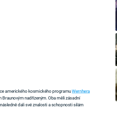
 otce amerického kosmického programu
Wernhera
von Braunovým nadřízeným. Oba měli zásadní
a následně dali své znalosti a schopnosti silám