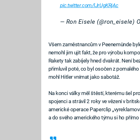
pic.twitter.com/lJrUgKRjAc
— Ron Eisele (@ron_eisele)
O
Všem zaměstnancům v Peenemünde bylo jas
nemohl jim ujít fakt, že pro výrobu kompo
Rakety tak zabíjely hned dvakrát. Není bez
přimluvil poté, co byl osočen z pomalého
mohl Hitler vnímat jako sabotáž.
Na konci války měl štěstí, kterému šel pr
spojenci a strávil 2 roky ve vězení v bri
americké operace Paperclip „vyreklamová
a do svého amerického týmu si ho přímo 