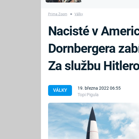
MARIE TEREZIE
vyhynuli
ADOLF HITLER
NAPOLEON
Prima Zoom
■
Války
BONAPARTE
ATENTÁT NA
Nacisté v Americ
REINHARDA
BRITSKÁ
HEYDRICHA
KRÁLOVSKÁ
Dornbergera zabí
RODINA
PRVNÍ SVĚTOVÁ
VÁLKA
Za službu Hitler
19. března 2022 06:55
VÁLKY
Topi Pigula