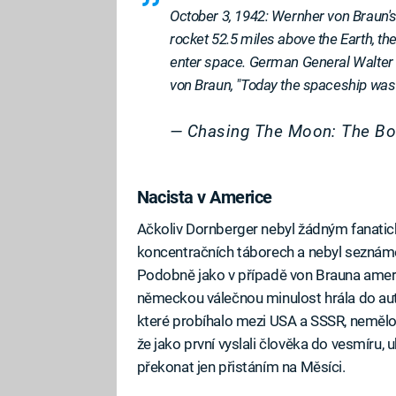
October 3, 1942: Wernher von Braun'
rocket 52.5 miles above the Earth, the
enter space. German General Walter 
von Braun, "Today the spaceship was
— Chasing The Moon: The 
Nacista v Americe
Ačkoliv Dornberger nebyl žádným fanatic
koncentračních táborech a nebyl seznám
Podobně jako v případě von Brauna americ
německou válečnou minulost hrála do autu
které probíhalo mezi USA a SSSR, nemělo j
že jako první vyslali člověka do vesmíru, 
překonat jen přistáním na Měsíci.