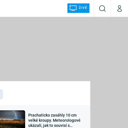
ŽIVĚ
Vyhledávání
Můj p
Prima+
ÁLKA
CNN Prima NEWS
Prima FRESH
Prima LIVING
LMY A
Prima Ženy
Prima LAJK
Prachaticko zasáhly 10 cm
osti
velké kroupy. Meteorologové
Sledujte nás
ukázali, jak to souvisí s