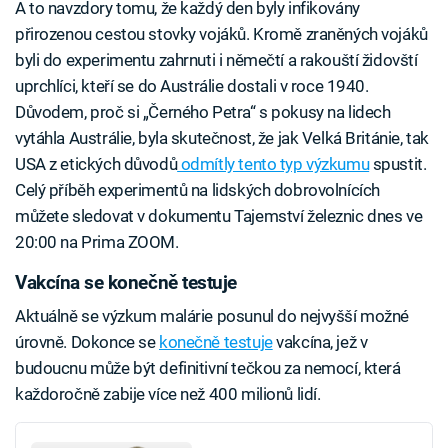
A to navzdory tomu, že každý den byly infikovány
přirozenou cestou stovky vojáků. Kromě zraněných vojáků
byli do experimentu zahrnuti i němečtí a rakouští židovští
uprchlíci, kteří se do Austrálie dostali v roce 1940.
Důvodem, proč si „Černého Petra“ s pokusy na lidech
vytáhla Austrálie, byla skutečnost, že jak Velká Británie, tak
USA z etických důvodů
odmítly tento typ výzkumu
spustit.
Celý příběh experimentů na lidských dobrovolnících
můžete sledovat v dokumentu Tajemství železnic dnes ve
20:00 na Prima ZOOM.
Vakcína se konečně testuje
Aktuálně se výzkum malárie posunul do nejvyšší možné
úrovně. Dokonce se
konečně testuje
vakcína, jež v
budoucnu může být definitivní tečkou za nemocí, která
každoročně zabije více než 400 milionů lidí.