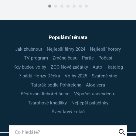
Populární témata
Jak zhubnout
Nejlepší filmy 2024
Nejlepší horory
TV program
Změna času
Partie
Počasí
Kdy budou volby
ZOO Nové začátky
Auto – katalog
7 pádů Honzy Dědka
Volby 2025
Svařené víno
Tatarák podle Pohlreicha
Aloe vera
Pěstování lichořeřišnice
Výpočet ascendentu
Tvarohové knedlíky
Nejlepší palačinky
Švestkový koláč