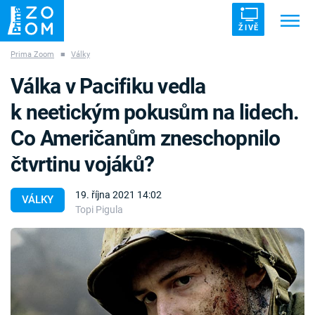
ŽIVĚ
Prima Zoom
■
Války
Trendy:
ZRÁDCI
UFO
DRUHÁ SVĚTOVÁ VÁLKA
Válka v Pacifiku vedla
ZÁHADY
VETŘELCI DÁVNOVĚKU
k neetickým pokusům na lidech.
Co Američanům zneschopnilo
čtvrtinu vojáků?
Témata
19. října 2021 14:02
VÁLKY
Topi Pigula
Témata
Pořady
TV Program