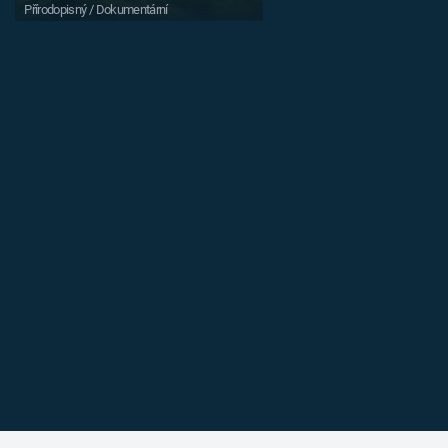
Přírodopisný / Dokumentární