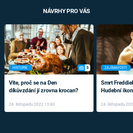
NÁVRHY PRO VÁS
5
HISTORIE
ZAJÍMAVOSTI
Víte, proč se na Den
Smrt Freddie
díkůvzdání jí zrovna krocan?
Hudební ikon
až do konce 
24. listopadu 2022 13:40
24. listopadu 20
léky