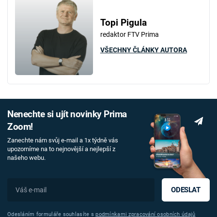
Topi Pigula
redaktor FTV Prima
VŠECHNY ČLÁNKY AUTORA
Nenechte si ujít novinky Prima
Zoom!
Zanechte nám svůj e-mail a 1x týdně vás
upozorníme na to nejnovější a nejlepší z
našeho webu.
ODESLAT
Odesláním formuláře souhlasíte s
podmínkami zpracování osobních údajů