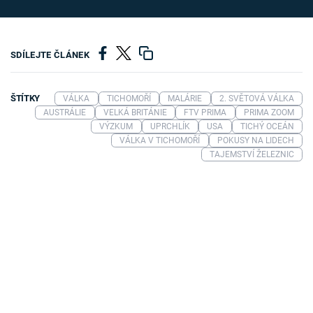
SDÍLEJTE ČLÁNEK
ŠTÍTKY
VÁLKA
TICHOMOŘÍ
MALÁRIE
2. SVĚTOVÁ VÁLKA
AUSTRÁLIE
VELKÁ BRITÁNIE
FTV PRIMA
PRIMA ZOOM
VÝZKUM
UPRCHLÍK
USA
TICHÝ OCEÁN
VÁLKA V TICHOMOŘÍ
POKUSY NA LIDECH
TAJEMSTVÍ ŽELEZNIC