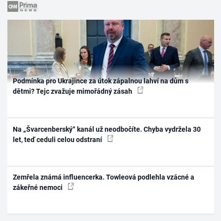
Podmínka pro Ukrajince za útok zápalnou lahví na dům s
dětmi? Tejc zvažuje mimořádný zásah
Na „Švarcenberský“ kanál už neodbočíte. Chyba vydržela 30
let, teď ceduli celou odstraní
Zemřela známá influencerka. Towleová podlehla vzácné a
zákeřné nemoci