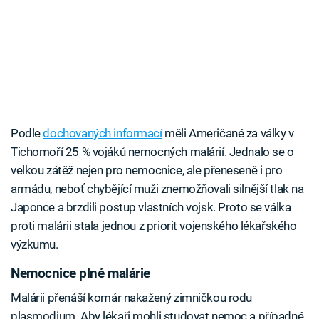
Podle
dochovaných informací
měli Američané za války v
Tichomoří 25 % vojáků nemocných malárií. Jednalo se o
velkou zátěž nejen pro nemocnice, ale přeneseně i pro
armádu, neboť chybějící muži znemožňovali silnější tlak na
Japonce a brzdili postup vlastních vojsk. Proto se válka
proti malárii stala jednou z priorit vojenského lékařského
výzkumu.
Nemocnice plné malárie
Malárii přenáší komár nakažený zimničkou rodu
plasmodium. Aby lékaři mohli studovat nemoc a případné