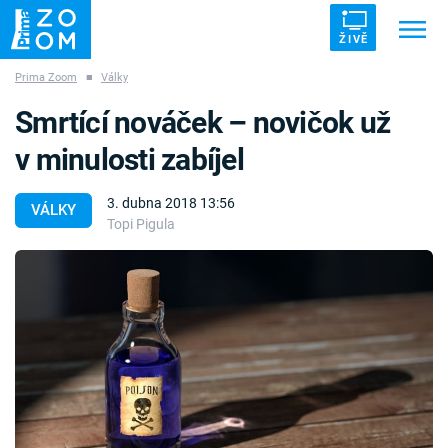
ŽIVĚ
Prima Zoom
■
Války
Trendy:
ZRÁDCI
UFO
DRUHÁ SVĚTOVÁ VÁLKA
Smrtící nováček – novičok už
ZÁHADY
VETŘELCI DÁVNOVĚKU
v minulosti zabíjel
3. dubna 2018 13:56
VÁLKY
Topi Pigula
Témata
Témata
Pořady
TV Program