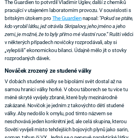
The Guardien to potvrdil Vladimir Uglev, další z chemiků
pracující v utajeném laboratorním provozu. V souvislosti s
britským útokem pro
The Guardien
napsal: "
Pokud se ptáte,
kdo vyrobil látku, jež otrávila Skripalovy, jeho jméno a jeho
zemi, je možné, že to byly přímo mé vlastní ruce
.“ Ruští vědci
v některých případech novičoky rozprodávali, aby si
„vylepšili“ ekonomickou bilanci. Údajně mělo jít o stovky
rozprodaných dávek.
Nováček zrozený ze studené války
V dobách studené války se bipolární svět dostal až na
samou hranici války horké. V obou táborech se tu více tu
méně skrytě vyvíjely zbraně, které byly mezinárodně
zakázané. Novičok je jedním z takovýchto dětí studené
války. Aby nedošlo k omylu, pod tímto názvem se
neschovává jeden konkrétní jed, ale celá skupina, kterou
Sověti vyvíjeli místo tehdejších bojových plynů jako sarin,
soman, tabun či VX. Jedná se o nervově paralytické látky,