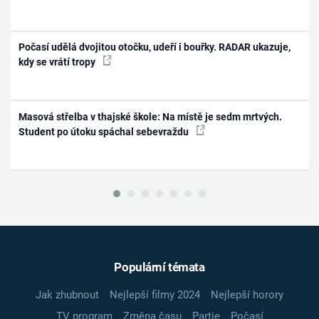
Počasí udělá dvojitou otočku, udeří i bouřky. RADAR ukazuje,
kdy se vrátí tropy
Masová střelba v thajské škole: Na místě je sedm mrtvých.
Student po útoku spáchal sebevraždu
Populární témata
Jak zhubnout
Nejlepší filmy 2024
Nejlepší horory
TV program
Změna času
Partie
Počasí