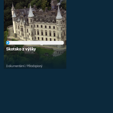
PŘEHRÁT
Skotsko z výšky
Dokumentární / Přírodopisný