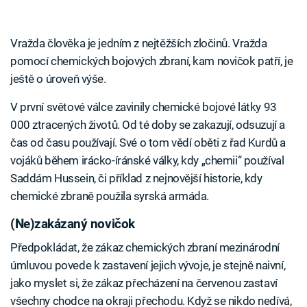
Vražda člověka je jedním z nejtěžších zločinů. Vražda
pomocí chemických bojových zbraní, kam novičok patří, je
ještě o úroveň výše.
V první světové válce zavinily chemické bojové látky 93
000 ztracených životů. Od té doby se zakazují, odsuzují a
čas od času používají. Své o tom vědí oběti z řad Kurdů a
vojáků během irácko-íránské války, kdy „chemii“ používal
Saddám Hussein, či příklad z nejnovější historie, kdy
chemické zbraně použila syrská armáda.
(Ne)zakázaný novičok
Předpokládat, že zákaz chemických zbraní mezinárodní
úmluvou povede k zastavení jejich vývoje, je stejně naivní,
jako myslet si, že zákaz přecházení na červenou zastaví
všechny chodce na okraji přechodu. Když se nikdo nedívá,