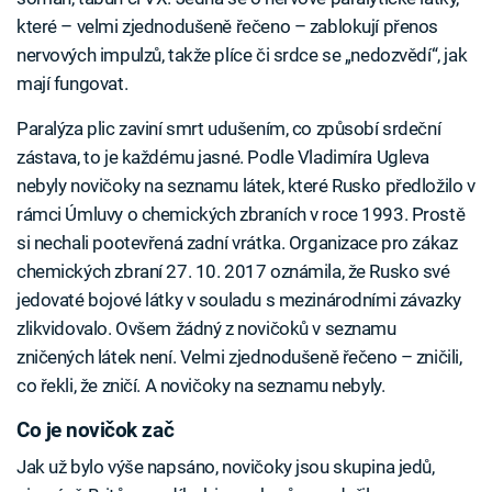
které – velmi zjednodušeně řečeno – zablokují přenos
nervových impulzů, takže plíce či srdce se „nedozvědí“, jak
mají fungovat.
Paralýza plic zaviní smrt udušením, co způsobí srdeční
zástava, to je každému jasné. Podle Vladimíra Ugleva
nebyly novičoky na seznamu látek, které Rusko předložilo v
rámci Úmluvy o chemických zbraních v roce 1993. Prostě
si nechali pootevřená zadní vrátka. Organizace pro zákaz
chemických zbraní 27. 10. 2017 oznámila, že Rusko své
jedovaté bojové látky v souladu s mezinárodními závazky
zlikvidovalo. Ovšem žádný z novičoků v seznamu
zničených látek není. Velmi zjednodušeně řečeno – zničili,
co řekli, že zničí. A novičoky na seznamu nebyly.
Co je novičok zač
Jak už bylo výše napsáno, novičoky jsou skupina jedů,