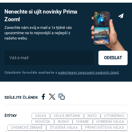
Nenechte si ujít novinky Prima
Zoom!
Zanechte nám svůj e-mail a 1x týdně vás
upozorníme na to nejnovější a nejlepší z
našeho webu.
ODESLAT
Odesláním formuláře souhlasíte s
podmínkami zpracování osobních údajů
SDÍLEJTE ČLÁNEK
ŠTÍTKY
VÁLKA
VELKÁ BRITÁNIE
NATO
LITVINĚNKO
NOVIČOK
RUSKO
CHEMIE
HYBRIDNÍ VÁLKA
CHEMICKÉ ZBRANĚ
STUDENÁ VÁLKA
PRVNÍ SVĚTOVÁ VÁLKA