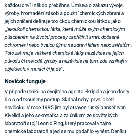
každou chvíli někdo přeběhne. Úmluva o zákazu vývoje,
výroby, hromadění zásob a použití chemických zbraní a
jejich zničení definuje toxickou chemickou látkou jako
„
jakoukoli chemickou látka, která může svým chemickým
působením na životní procesy zapříčinit smrt, dočasné
ochromení nebo trvalou újmu na zdraví lidem nebo zvířatům.
Toto zahrnuje veškeré chemické látky nezávisle na jejich
původu či metodě výroby a nezávisle na tom, zda vznikají v
objektech, v munici či jinde
“.
Novičok funguje
V případě útoku na dvojitého agenta Skripala a jeho dcery
šlo o odzkoušený postup. Skripal nebyl první obětí
novičoku. V roce 1995 jím byl otráven ruský bankéř Ivan
Kivelidi a jeho sekretářka a za únikem ze sovětských
laboratoří stojí Leonid Ring, který pracoval v tajné
chemické laboratoři a jed se mu podařilo vynést. Deníku