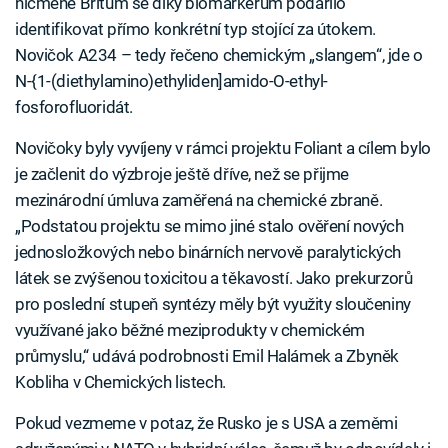
nicméně Britům se díky biomarkerům podařilo
identifikovat přímo konkrétní typ stojící za útokem.
Novičok A234 – tedy řečeno chemickým „slangem“, jde o
N-{1-(diethylamino)ethyliden]amido-O-ethyl-
fosforofluoridát.
Novičoky byly vyvíjeny v rámci projektu Foliant a cílem bylo
je začlenit do výzbroje ještě dříve, než se přijme
mezinárodní úmluva zaměřená na chemické zbraně.
„Podstatou projektu se mimo jiné stalo ověření nových
jednosložkových nebo binárních nervově paralytických
látek se zvýšenou toxicitou a těkavostí. Jako prekurzorů
pro poslední stupeň syntézy měly být využity sloučeniny
využívané jako běžné meziprodukty v chemickém
průmyslu,“ udává podrobnosti Emil Halámek a Zbyněk
Kobliha v Chemických listech.
Pokud vezmeme v potaz, že Rusko je s USA a zeměmi