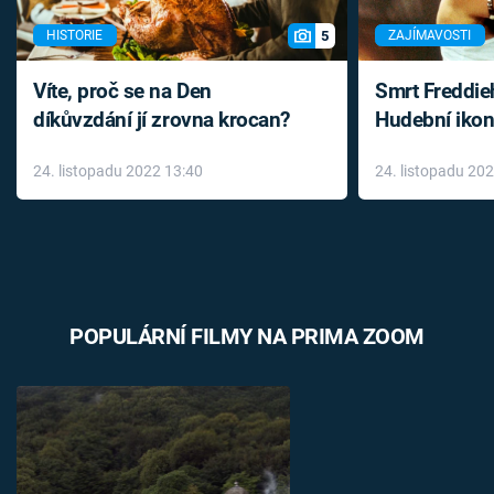
5
HISTORIE
ZAJÍMAVOSTI
Víte, proč se na Den
Smrt Freddie
díkůvzdání jí zrovna krocan?
Hudební ikon
až do konce 
24. listopadu 2022 13:40
24. listopadu 20
léky
POPULÁRNÍ FILMY NA PRIMA ZOOM