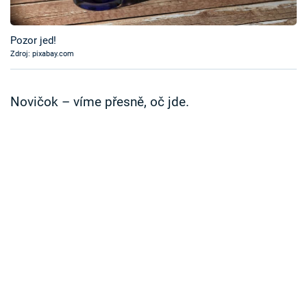
Časopis
Pozor jed!
Sledujte prima+
Zdroj: pixabay.com
Přihlášení
Novičok – víme přesně, oč jde.
Sledujte nás