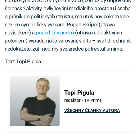
sdruženými v NATO v hybridní válce, čemuž by odpovídaly i
špionské aktivity, ovlivňování mediálního prostoru i snaha
o průnik do politických struktur, má útok novičokem více
než jen symbolický význam. Případ Skripal (otrava
novičokem) a
případ Litviněnko
(otrava radioaktivním
poloniem) vypadají jako varování: vidíte – své lidi ochránit
nedokážete, zatímco my své zrádce potrestat umíme.
Text: Topi Pigula
Topi Pigula
redaktor FTV Prima
VŠECHNY ČLÁNKY AUTORA