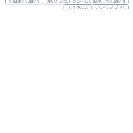
CHEMICKÁ ZBRAŇ
ORGANIZACE PRO ZÁKAZ CHEMICKÝCH ZBRANÍ
TOPI PIGULA
CHEMICKÁ LÁTKA