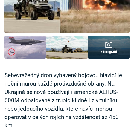
Časopis
Sledujte prima+
Přihlášení
5 fotografií
Sledujte nás
Sebevražedný dron vybavený bojovou hlavicí je
noční můrou každé protivzdušné obrany. Na
Ukrajině se nově používají i americké ALTIUS-
600M odpalované z trubic klidně i z vrtulníku
nebo jedoucího vozidla, které navíc mohou
operovat v celých rojích na vzdálenost až 450
km.