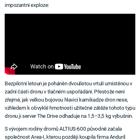
impozantní exploze:
Bezpilotní letoun je poháněn dvoulistou vrtulí umístěnou v
zadní části dronu v tlačném uspořádání. Přestože není
zřejmé, jak velkou bojovou hlavici kamikadze dron nese,
vzhledem k obvyklé hmotnosti užitečné zátěže tohoto typu
dronu ji server The Drive odhaduje na 1,5–3,5 kg výbušnin.
S vývojem rodiny dromů ALTIUS-600 původně začala
společnost Area-I, kterou později koupila firma Anduril