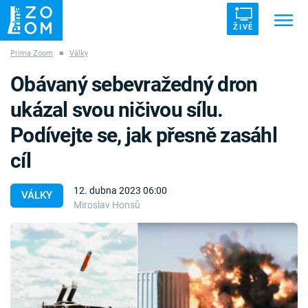
ŽIVĚ
Prima Zoom
■
Války
Trendy:
ZRÁDCI
UFO
DRUHÁ SVĚTOVÁ VÁLKA
Obávaný sebevražedný dron
ZÁHADY
VETŘELCI DÁVNOVĚKU
ukázal svou ničivou sílu.
Podívejte se, jak přesně zasáhl
cíl
Témata
12. dubna 2023 06:00
VÁLKY
Miroslav Honsů
Témata
Pořady
TV Program