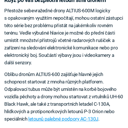
Přestože sebevražedné drony ALTIUS-600M logicky
s opakovaným využitím nepočítají, mohou ostatní zástupci
této série bez problému přistát na jakémkoliv rovném
terénu. Vedle výbušné hlavice je možné do přední části
umístit množství přístrojů včetně radarových rušiček a
zařízení na sledování elektronické komunikace nebo pro
elektronický boj. Součástí výbavy jsou i videokamery a
další senzory.
Oblibu dronům ALTIUS-600 zajišťuje hlavně jejich
schopnost startovat z mnoha různých platforem.
Odpalovací tubus může být umístěn na korbě bojového
vozidla pěchoty a drony mohou startovat z vrtulníků UH-60
Black Hawk, ale také z transportních letadel C-130A,
hlídkových a protiponorkových letounů P-3 Orion nebo
speciálních
letounů palebné podpory AC-130J
.