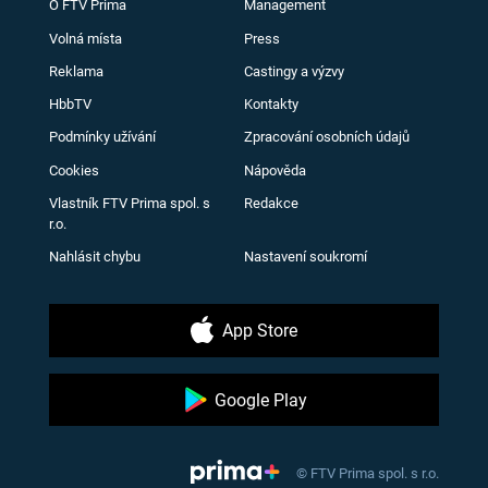
O FTV Prima
Management
Volná místa
Press
Reklama
Castingy a výzvy
HbbTV
Kontakty
Podmínky užívání
Zpracování osobních údajů
Cookies
Nápověda
Vlastník FTV Prima spol. s
Redakce
r.o.
Nahlásit chybu
Nastavení soukromí
App Store
Google Play
© FTV Prima spol. s r.o.