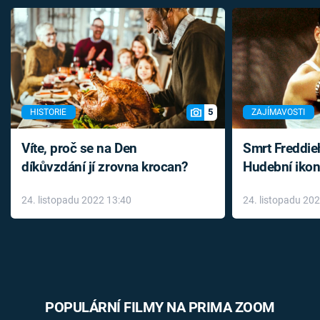
5
HISTORIE
ZAJÍMAVOSTI
Víte, proč se na Den
Smrt Freddie
díkůvzdání jí zrovna krocan?
Hudební ikon
až do konce 
24. listopadu 2022 13:40
24. listopadu 20
léky
POPULÁRNÍ FILMY NA PRIMA ZOOM