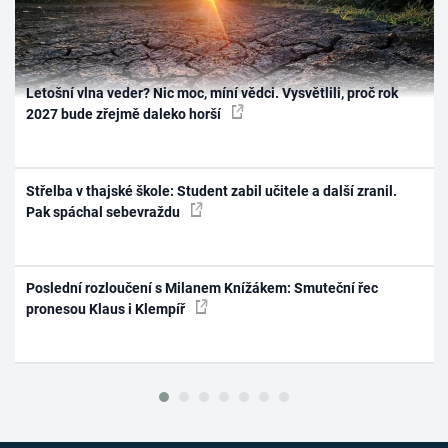
Letošní vlna veder? Nic moc, míní vědci. Vysvětlili, proč rok
2027 bude zřejmě daleko horší
Střelba v thajské škole: Student zabil učitele a další zranil.
Pak spáchal sebevraždu
Poslední rozloučení s Milanem Knížákem: Smuteční řec
pronesou Klaus i Klempíř