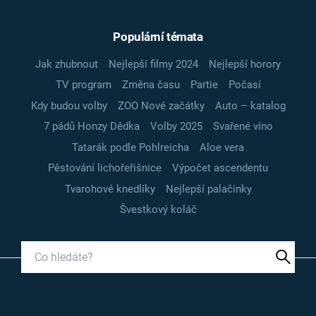
Populární témata
Jak zhubnout
Nejlepší filmy 2024
Nejlepší horory
TV program
Změna času
Partie
Počasí
Kdy budou volby
ZOO Nové začátky
Auto – katalog
7 pádů Honzy Dědka
Volby 2025
Svařené víno
Tatarák podle Pohlreicha
Aloe vera
Pěstování lichořeřišnice
Výpočet ascendentu
Tvarohové knedlíky
Nejlepší palačinky
Švestkový koláč