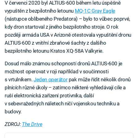
V červenci 2020 byl ALTIUS-600 během letu úspěšně
vypuštěn z bezpilotního letounu
MQ-1C Gray Eagle
(nástupce oblíbeného Predatora) – bylo to vůbec poprvé,
kdy dron startoval z jiného bezpilotního stroje. O rok
později armáda USA v Arizoně otestovala vypuštění dronu
ALTIUS-600 z vnitřní zbraňové šachty z dalšího
bezpilotního letounu Kratos XQ-58A Valkyrie.
Dosud málo známou schopností dronů ALTIUS-600 je
možnost operovat v roji například v součinnosti
s vrtulníkem.
Jeden operátor
pak může řídit několik dronů
plnících různé úkoly – zatímco některé vyhledávají cíle a
ruší elektronická zařízení protivníka, další
v sebevražedných náletech ničí vojenskou techniku a
budovy.
ZDROJ:
The Drive