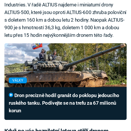
Industries. V řadě ALTIUS najdeme i miniaturní drony
ALTIUS-500, které jsou oproti ALTIUS-600 zhruba poloviční
s doletem 160 km a dobou letu 2 hodiny. Naopak ALTIUS-
900 je s hmotností 36,3 kg, doletem 1 000 km a dobou
letu přes 15 hodin nejvýkonnějším dronem této řady.
VÁLKY
Dron precizně hodil granát do poklopu jedoucího
ruského tanku. Podívejte se na trefu za 67 milionů
korun
Když po vás bezpilotní letoun střílí dronem