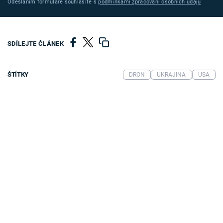
Odesláním formuláře souhlasíte s
podmínkami zpracování osobních údajů
SDÍLEJTE ČLÁNEK
ŠTÍTKY
DRON
UKRAJINA
USA