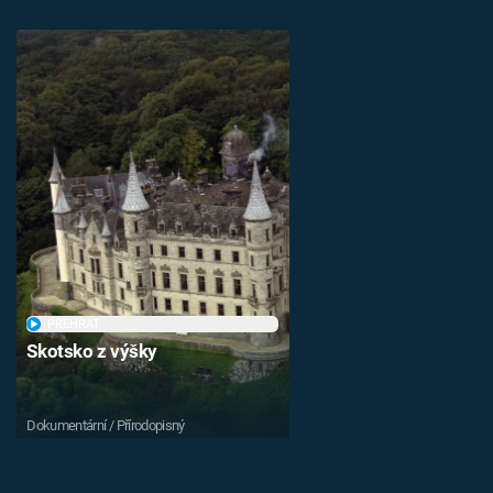
PŘEHRÁT
Skotsko z výšky
Dokumentární / Přírodopisný