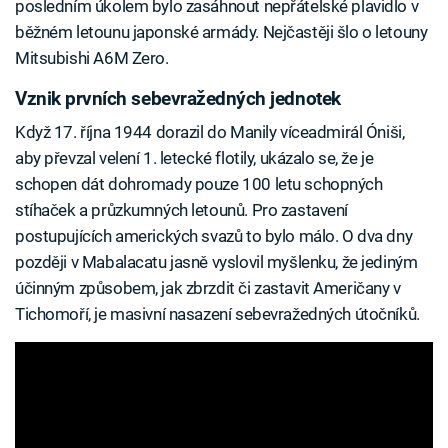
posledním úkolem bylo zasáhnout nepřátelské plavidlo v
běžném letounu japonské armády. Nejčastěji šlo o letouny
Mitsubishi A6M Zero.
Vznik prvních sebevražedných jednotek
Když 17. října 1944 dorazil do Manily víceadmirál Óniši,
aby převzal velení 1. letecké flotily, ukázalo se, že je
schopen dát dohromady pouze 100 letu schopných
stíhaček a průzkumných letounů. Pro zastavení
postupujících amerických svazů to bylo málo. O dva dny
později v Mabalacatu jasně vyslovil myšlenku, že jediným
účinným způsobem, jak zbrzdit či zastavit Američany v
Tichomoří, je masivní nasazení sebevražedných útočníků.