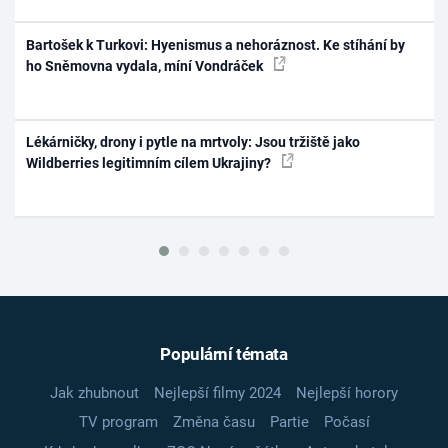
Bartošek k Turkovi: Hyenismus a nehoráznost. Ke stíhání by
ho Sněmovna vydala, míní Vondráček
Lékárničky, drony i pytle na mrtvoly: Jsou tržiště jako
Wildberries legitimním cílem Ukrajiny?
Populární témata
Jak zhubnout
Nejlepší filmy 2024
Nejlepší horory
TV program
Změna času
Partie
Počasí