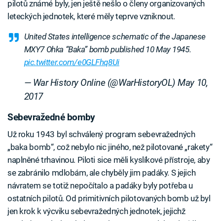
pilotů známé byly, jen ještě nešlo o členy organizovaných
leteckých jednotek, které měly teprve vzniknout.
United States intelligence schematic of the Japanese
MXY7 Ohka “Baka” bomb published 10 May 1945.
pic.twitter.com/e0GLFhq8Ui
— War History Online (@WarHistoryOL)
May 10,
2017
Sebevražedné bomby
Už roku 1943 byl schválený program sebevražedných
„baka bomb“, což nebylo nic jiného, než pilotované „rakety“
naplněné trhavinou. Piloti sice měli kyslíkové přístroje, aby
se zabránilo mdlobám, ale chyběly jim padáky. S jejich
návratem se totiž nepočítalo a padáky byly potřeba u
ostatních pilotů. Od primitivních pilotovaných bomb už byl
jen krok k výcviku sebevražedných jednotek, jejichž