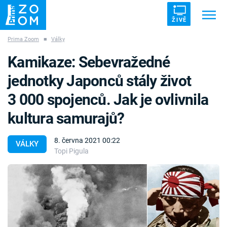
ŽIVĚ
Prima Zoom
■
Války
Trendy:
ZRÁDCI
UFO
DRUHÁ SVĚTOVÁ VÁLKA
Kamikaze: Sebevražedné
ZÁHADY
VETŘELCI DÁVNOVĚKU
jednotky Japonců stály život
3 000 spojenců. Jak je ovlivnila
kultura samurajů?
Témata
8. června 2021 00:22
VÁLKY
Topi Pigula
Témata
Pořady
TV Program