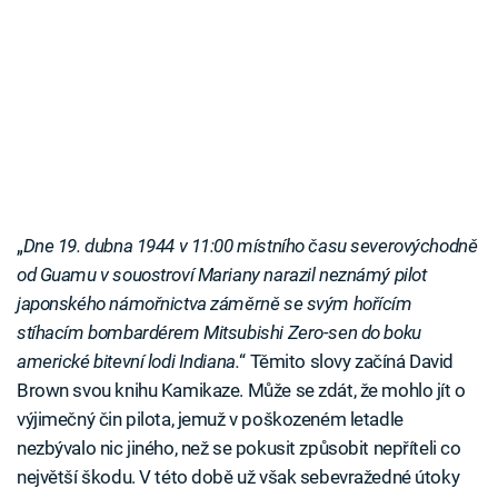
„
Dne 19. dubna 1944 v 11:00 místního času severovýchodně
od Guamu v souostroví Mariany narazil neznámý pilot
japonského námořnictva záměrně se svým hořícím
stíhacím bombardérem Mitsubishi Zero-sen do boku
americké bitevní lodi Indiana.
“ Těmito slovy začíná David
Brown svou knihu Kamikaze. Může se zdát, že mohlo jít o
výjimečný čin pilota, jemuž v poškozeném letadle
nezbývalo nic jiného, než se pokusit způsobit nepříteli co
největší škodu. V této době už však sebevražedné útoky