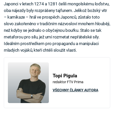
Japonci v letech 1274 a 1281 čelili mongolskému loďstvu,
oba nájezdy byly rozprášeny tajfunem. Jelikož božský vítr
– kamikaze – hrál ve prospěch Japonců, zůstalo toto
slovo zakořeněno v tradičním názvosloví mnohem hlouběji,
než kdyby se jednalo o obyčejnou bouřku. Stalo se tak
metaforou pro sílu, jež umí rozmetat nepřátelské síly.
Ideálním prostředkem pro propagandu a manipulaci
mladých vojáků, kteří chtěli sloužit vlasti.
Topi Pigula
redaktor FTV Prima
VŠECHNY ČLÁNKY AUTORA