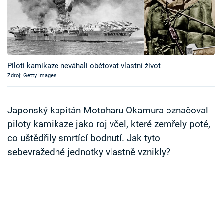
Časopis
Sledujte prima+
Přihlášení
Piloti kamikaze neváhali obětovat vlastní život
Zdroj: Getty Images
Sledujte nás
Japonský kapitán Motoharu Okamura označoval
piloty kamikaze jako roj včel, které zemřely poté,
co uštědřily smrtící bodnutí. Jak tyto
sebevražedné jednotky vlastně vznikly?