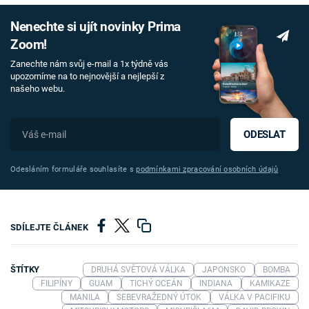
Nenechte si ujít novinky Prima
Zoom!
Zanechte nám svůj e-mail a 1x týdně vás
upozorníme na to nejnovější a nejlepší z
našeho webu.
ODESLAT
Odesláním formuláře souhlasíte s
podmínkami zpracování osobních údajů
SDÍLEJTE ČLÁNEK
ŠTÍTKY
DRUHÁ SVĚTOVÁ VÁLKA
JAPONSKO
BOMBA
FILIPÍNY
GUAM
TICHÝ OCEÁN
INDIANA
KAMIKAZE
MANILA
SEBEVRAŽEDNÝ ÚTOK
VÁLKA V PACIFIKU