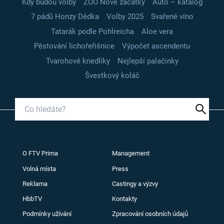
Kdy budou volby
ZOO Nové začátky
Auto – katalog
7 pádů Honzy Dědka
Volby 2025
Svařené víno
Tatarák podle Pohlreicha
Aloe vera
Pěstování lichořeřišnice
Výpočet ascendentu
Tvarohové knedlíky
Nejlepší palačinky
Švestkový koláč
O FTV Prima
Management
Volná místa
Press
Reklama
Castingy a výzvy
HbbTV
Kontakty
Podmínky užívání
Zpracování osobních údajů