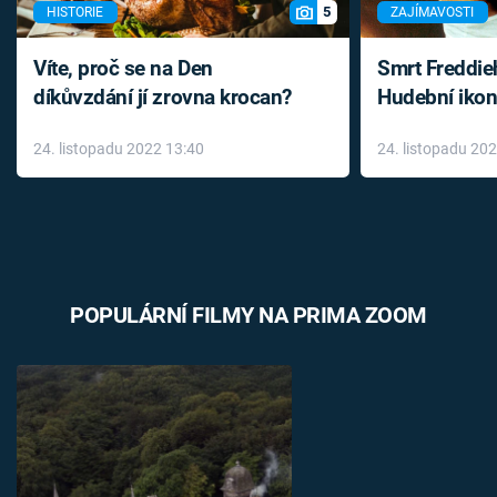
5
HISTORIE
ZAJÍMAVOSTI
Víte, proč se na Den
Smrt Freddie
díkůvzdání jí zrovna krocan?
Hudební ikon
až do konce 
24. listopadu 2022 13:40
24. listopadu 20
léky
POPULÁRNÍ FILMY NA PRIMA ZOOM