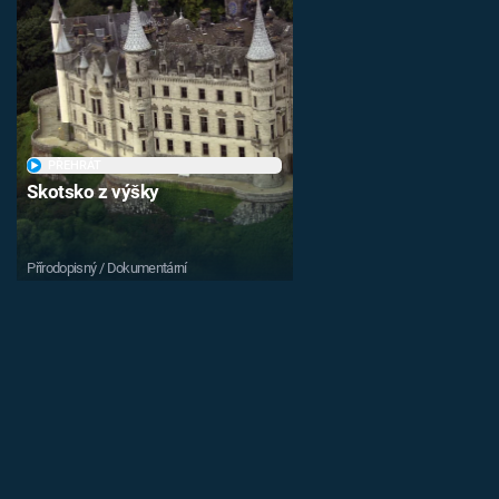
PŘEHRÁT
Skotsko z výšky
Přírodopisný / Dokumentární