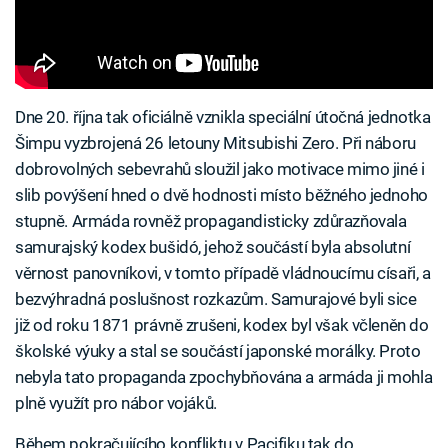
Dne 20. října tak oficiálně vznikla speciální útočná jednotka
Šimpu vyzbrojená 26 letouny Mitsubishi Zero. Při náboru
dobrovolných sebevrahů sloužil jako motivace mimo jiné i
slib povýšení hned o dvě hodnosti místo běžného jednoho
stupně. Armáda rovněž propagandisticky zdůrazňovala
samurajský kodex bušidó, jehož součástí byla absolutní
věrnost panovníkovi, v tomto případě vládnoucímu císaři, a
bezvýhradná poslušnost rozkazům. Samurajové byli sice
již od roku 1871 právně zrušeni, kodex byl však včleněn do
školské výuky a stal se součástí japonské morálky. Proto
nebyla tato propaganda zpochybňována a armáda ji mohla
plně využít pro nábor vojáků.
Během pokračujícího konfliktu v Pacifiku tak do