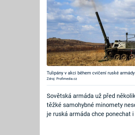
Tulipány v akci během cvičení ruské armád
Zdroj: Profimedia.cz
Sovětská armáda už před několik
těžké samohybné minomety nesouc
je ruská armáda chce ponechat i