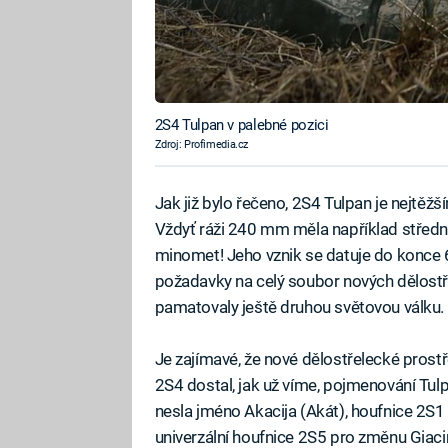
2S4 Tulpan v palebné pozici
Zdroj: Profimedia.cz
Jak již bylo řečeno, 2S4 Tulpan je nejtěž
Vždyť ráži 240 mm měla například střední d
minomet! Jeho vznik se datuje do konce 6
požadavky na celý soubor nových dělostřel
pamatovaly ještě druhou světovou válku.
Je zajímavé, že nové dělostřelecké prost
2S4 dostal, jak už víme, pojmenování Tul
nesla jméno Akacija (Akát), houfnice 2S1
univerzální houfnice 2S5 pro změnu Giac