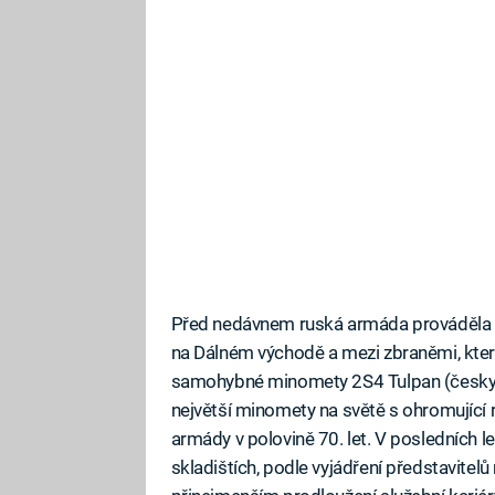
Před nedávnem ruská armáda prováděla c
na Dálném východě a mezi zbraněmi, které s
samohybné minomety 2S4 Tulpan (česky T
největší minomety na světě s ohromující
armády v polovině 70. let. V posledních le
skladištích, podle vyjádření představite