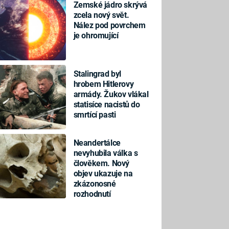
Zemské jádro skrývá
zcela nový svět.
Nález pod povrchem
je ohromující
Stalingrad byl
hrobem Hitlerovy
armády. Žukov vlákal
statisíce nacistů do
smrtící pasti
Neandertálce
nevyhubila válka s
člověkem. Nový
objev ukazuje na
zkázonosné
rozhodnutí