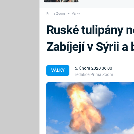
MARIE TEREZIE
vyhynuli
ADOLF HITLER
NAPOLEON
Prima Zoom
■
Války
BONAPARTE
ATENTÁT NA
Ruské tulipány n
REINHARDA
BRITSKÁ
HEYDRICHA
KRÁLOVSKÁ
Zabíjejí v Sýrii a
RODINA
PRVNÍ SVĚTOVÁ
VÁLKA
5. února 2020 06:00
VÁLKY
redakce Prima Zoom