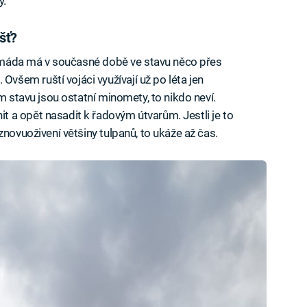
y.
šť?
 armáda má v současné době ve stavu něco přes
šem ruští vojáci využívají už po léta jen
ém stavu jsou ostatní minomety, to nikdo neví.
 a opět nasadit k řadovým útvarům. Jestli je to
znovuoživení většiny tulpanů, to ukáže až čas.