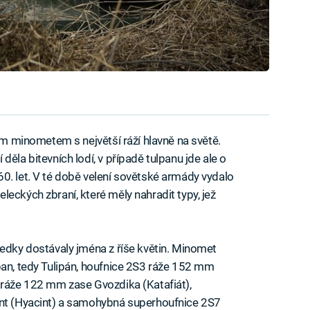
ším minometem s největší ráží hlavně na světě.
ěla bitevních lodí, v případě tulpanu jde ale o
0. let. V té době velení sovětské armády vydalo
eckých zbraní, které měly nahradit typy, jež
ředky dostávaly jména z říše květin. Minomet
pan, tedy Tulipán, houfnice 2S3 ráže 152 mm
 ráže 122 mm zase Gvozdika (Katafiát),
int (Hyacint) a samohybná superhoufnice 2S7