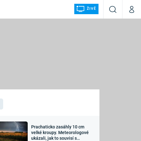
ŽIVĚ
Vyhledávání
Můj p
Prima+
ÁLKA
CNN Prima NEWS
Prima FRESH
Prima LIVING
LMY A
Prima Ženy
Prima LAJK
Prachaticko zasáhly 10 cm
osti
velké kroupy. Meteorologové
Sledujte nás
ukázali, jak to souvisí s