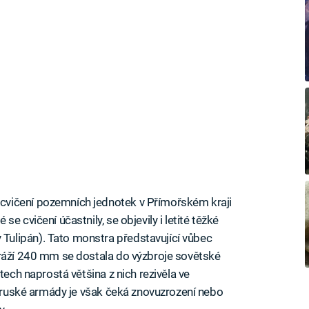
vičení pozemních jednotek v Přímořském kraji
e cvičení účastnily, se objevily i letité těžké
ulipán). Tato monstra představující vůbec
 ráží 240 mm se dostala do výzbroje sovětské
tech naprostá většina z nich rezivěla ve
lů ruské armády je však čeká znovuzrození nebo