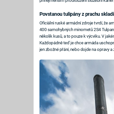
přinejmenším prodloužení služební kariér
Povstanou tulipány z prachu skladi
Oficiální ruské armádní zdroje tvrdí, že
400 samohybných minometů 2S4 Tulpan. Ov
několik kusů, a to pouze k výcviku. V jak
Každopádně teď je chce armáda uschopnit
jen zbožné přání, nebo dojde na opravy a 