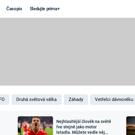
Časopis
Sledujte prima+
Věda a
Války
technika
STUDENÁ V
KORONAVIRUS
VÁLKA VE
VIETNAMU
VESMÍR
VÁLEČNÉ FI
MARS
SERIÁLY
FO
Druhá světová válka
Záhady
Vetřelci dávnověku
Nejhlasitější člověk na světě
Záhady a
Zajímav
řve stejně jako motor
letadla. Můžete vedle něj
konspirace