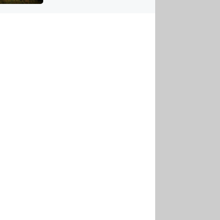
US
tornádem
RSUS
ZE A