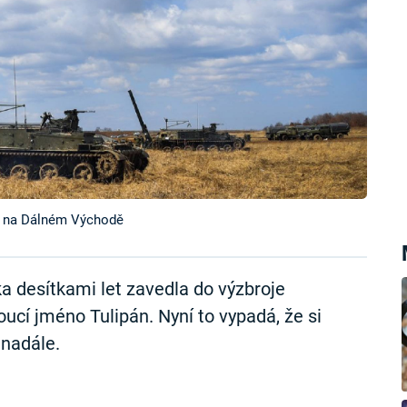
y na Dálném Východě
a desítkami let zavedla do výzbroje
í jméno Tulipán. Nyní to vypadá, že si
 nadále.