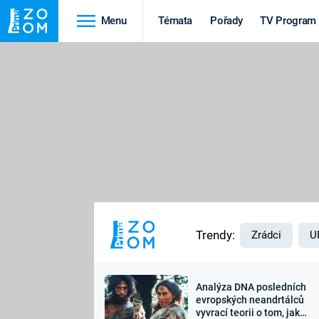
Menu
Témata
Pořady
TV Program
Cestování
Historie
HRADY A ZÁMKY
VIKINGOVÉ
HEDVÁBNÁ STEZKA
EPIDEMIE A
PANDEMIE
PŘÍRODA
STAROVĚKÝ EGYPT
Trendy:
Zrádci
U
Analýza DNA posledních
Druhá
Výročí
evropských neandrtálců
vyvrací teorii o tom, jak
světová válka