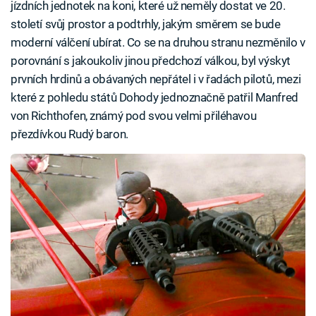
jízdních jednotek na koni, které už neměly dostat ve 20.
století svůj prostor a podtrhly, jakým směrem se bude
moderní válčení ubírat. Co se na druhou stranu nezměnilo v
porovnání s jakoukoliv jinou předchozí válkou, byl výskyt
prvních hrdinů a obávaných nepřátel i v řadách pilotů, mezi
které z pohledu států Dohody jednoznačně patřil Manfred
von Richthofen, známý pod svou velmi přiléhavou
přezdívkou Rudý baron.