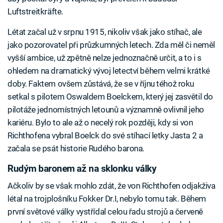
Luftstreitkräfte.
Létat začal už v srpnu 1915, nikoliv však jako stíhač, ale
jako pozorovatel při průzkumných letech. Zda měl či neměl
vyšší ambice, už zpětně nelze jednoznačně určit, a to i s
ohledem na dramatický vývoj letectví během velmi krátké
doby. Faktem ovšem zůstává, že se v říjnu téhož roku
setkal s pilotem Oswaldem Boelckem, který jej zasvětil do
pilotáže jednomístných letounů a významně ovlivnil jeho
kariéru. Bylo to ale až o necelý rok později, kdy si von
Richthofena vybral Boelck do své stíhací letky Jasta 2 a
začala se psát historie Rudého barona.
Rudým baronem až na sklonku války
Ačkoliv by se však mohlo zdát, že von Richthofen odjakživa
létal na trojplošníku Fokker Dr.I, nebylo tomu tak. Během
první světové války vystřídal celou řadu strojů a červeně