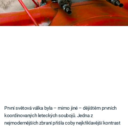
nejasnosti.
Časopis
Sledujte prima+
Přihlášení
Sledujte nás
První světová válka byla – mimo jiné – dějištěm prvních
koordinovaných leteckých soubojů. Jedna z
nejmodernějších zbraní přišla coby nejkřiklavější kontrast