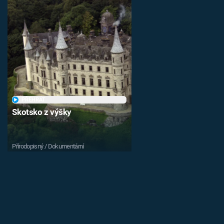
PŘEHRÁT
Skotsko z výšky
Přírodopisný / Dokumentární