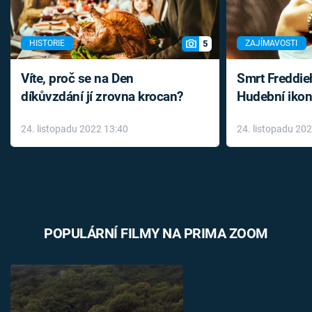
5
HISTORIE
ZAJÍMAVOSTI
Víte, proč se na Den
Smrt Freddie
díkůvzdání jí zrovna krocan?
Hudební ikon
až do konce 
24. listopadu 2022 13:40
24. listopadu 20
léky
POPULÁRNÍ FILMY NA PRIMA ZOOM