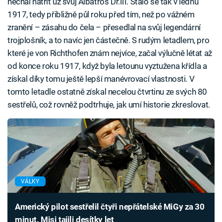
nechal natřít už svůj Albatros Dr.III. Stalo se tak v lednu
1917, tedy přibližně půl roku před tím, než po vážném
zranění – zásahu do čela – přesedlal na svůj legendární
trojplošník, a to navíc jen částečně. S rudým letadlem, pro
které je von Richthofen znám nejvíce, začal výlučně létat až
od konce roku 1917, když byla letounu vyztužena křídla a
získal díky tomu ještě lepší manévrovací vlastnosti. V
tomto letadle ostatně získal necelou čtvrtinu ze svých 80
sestřelů, což rovněž podtrhuje, jak umí historie zkreslovat.
VÁLKY
Americký pilot sestřelil čtyři nepřátelské MiGy za 30
minut. Misi tajili desítky let