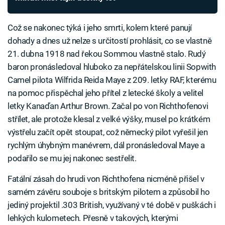
Což se nakonec týká i jeho smrti, kolem které panují
dohady a dnes už nelze s určitostí prohlásit, co se vlastně
21. dubna 1918 nad řekou Sommou vlastně stalo. Rudý
baron pronásledoval hluboko za nepřátelskou linii Sopwith
Camel pilota Wilfrida Reida Maye z 209. letky RAF, kterému
na pomoc přispěchal jeho přítel z letecké školy a velitel
letky Kanaďan Arthur Brown. Začal po von Richthofenovi
střílet, ale protože klesal z velké výšky, musel po krátkém
výstřelu začít opět stoupat, což německý pilot vyřešil jen
rychlým úhybným manévrem, dál pronásledoval Maye a
podařilo se mu jej nakonec sestřelit.
Fatální zásah do hrudi von Richthofena nicméně přišel v
samém závěru souboje s britským pilotem a způsobil ho
jediný projektil .303 British, využívaný v té době v puškách i
lehkých kulometech. Přesně v takových, kterými