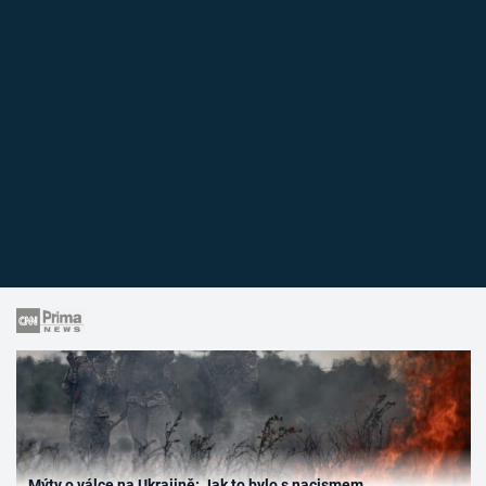
Mýty o válce na Ukrajině: Jak to bylo s nacismem,