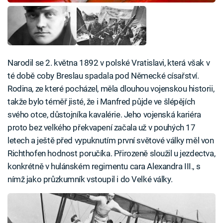
Narodil se 2. května 1892 v polské Vratislavi, která však v
té době coby Breslau spadala pod Německé císařství.
Rodina, ze které pocházel, měla dlouhou vojenskou historii,
takže bylo téměř jisté, že i Manfred půjde ve šlépějích
svého otce, důstojníka kavalérie. Jeho vojenská kariéra
proto bez velkého překvapení začala už v pouhých 17
letech a ještě před vypuknutím první světové války měl von
Richthofen hodnost poručíka. Přirozeně sloužil u jezdectva,
konkrétně v hulánském regimentu cara Alexandra III., s
nímž jako průzkumník vstoupil i do Velké války.