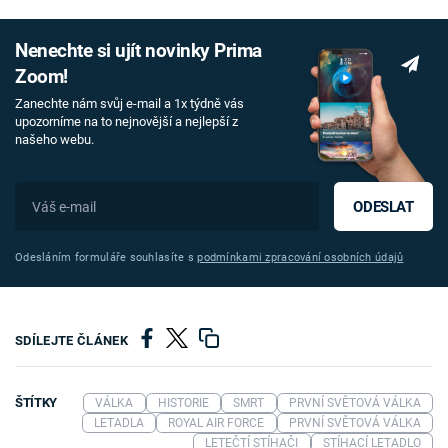
Nenechte si ujít novinky Prima
Zoom!
Zanechte nám svůj e-mail a 1x týdně vás
upozorníme na to nejnovější a nejlepší z
našeho webu.
ODESLAT
Odesláním formuláře souhlasíte s
podmínkami zpracování osobních údajů
SDÍLEJTE ČLÁNEK
ŠTÍTKY
VÁLKA
HISTORIE
SMRT
PRVNÍ SVĚTOVÁ VÁLKA
LETADLA
ROYAL AIR FORCE
PRVNÍ SVĚTOVÁ VÁLKA
LETEČTÍ STÍHAČI
STÍHACÍ LETADLO