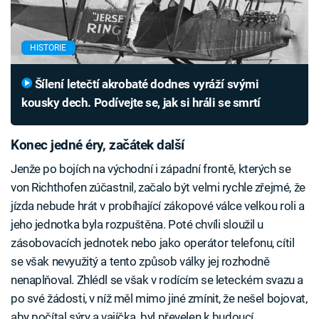
HISTORIE
Šílení letečtí akrobaté dodnes vyráží svými
kousky dech. Podívejte se, jak si hráli se smrtí
Konec jedné éry, začátek další
Jenže po bojích na východní i západní frontě, kterých se
von Richthofen zúčastnil, začalo být velmi rychle zřejmé, že
jízda nebude hrát v probíhající zákopové válce velkou roli a
jeho jednotka byla rozpuštěna. Poté chvíli sloužil u
zásobovacích jednotek nebo jako operátor telefonu, cítil
se však nevyužitý a tento způsob války jej rozhodně
nenaplňoval. Zhlédl se však v rodícím se leteckém svazu a
po své žádosti, v níž měl mimo jiné zmínit, že nešel bojovat,
aby počítal sýry a vajíčka, byl převelen k budoucí