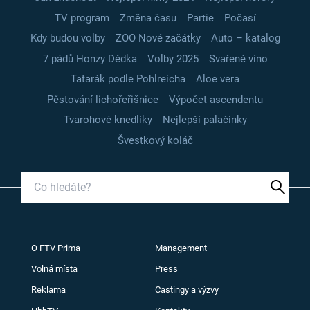
TV program
Změna času
Partie
Počasí
Kdy budou volby
ZOO Nové začátky
Auto – katalog
7 pádů Honzy Dědka
Volby 2025
Svařené víno
Tatarák podle Pohlreicha
Aloe vera
Pěstování lichořeřišnice
Výpočet ascendentu
Tvarohové knedlíky
Nejlepší palačinky
Švestkový koláč
O FTV Prima
Management
Volná místa
Press
Reklama
Castingy a výzvy