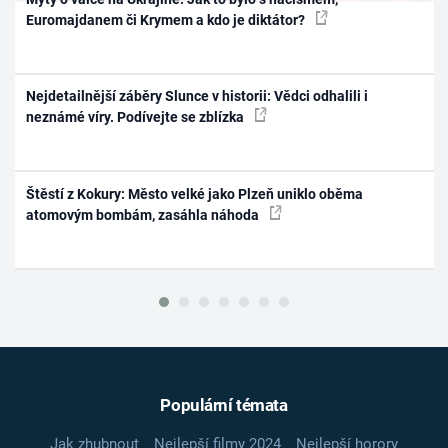
Euromajdanem či Krymem a kdo je diktátor?
Nejdetailnější záběry Slunce v historii: Vědci odhalili i
neznámé víry. Podívejte se zblízka
Štěstí z Kokury: Město velké jako Plzeň uniklo oběma
atomovým bombám, zasáhla náhoda
Populární témata
Jak zhubnout
Nejlepší filmy 2024
Nejlepší horory