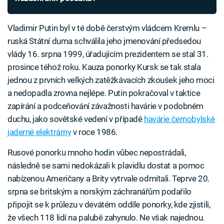
Vladimir Putin byl v té době čerstvým vládcem Kremlu –
ruská Státní duma schválila jeho jmenování předsedou
vlády 16. srpna 1999, úřadujícím prezidentem se stal 31.
prosince téhož roku. Kauza ponorky Kursk se tak stala
jednou z prvních velkých zatěžkávacích zkoušek jeho moci
a nedopadla zrovna nejlépe. Putin pokračoval v taktice
zapírání a podceňování závažnosti havárie v podobném
duchu, jako sovětské vedení v případě
havárie černobylské
jaderné elektrárny
v roce 1986.
Rusové ponorku mnoho hodin vůbec nepostrádali,
následně se sami nedokázali k plavidlu dostat a pomoc
nabízenou Američany a Brity vytrvale odmítali. Teprve 20.
srpna se britským a norským záchranářům podařilo
připojit se k průlezu v devátém oddíle ponorky, kde zjistili,
že všech 118 lidí na palubě zahynulo. Ne však najednou.