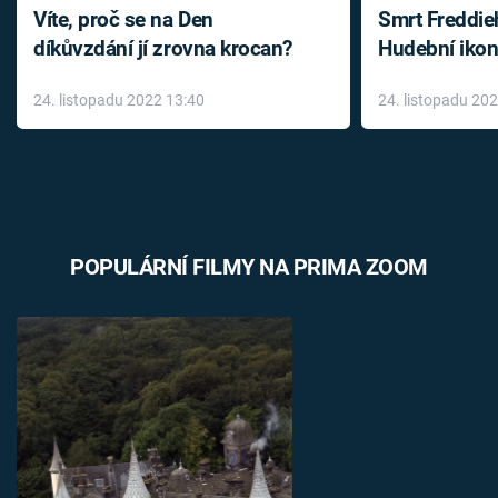
Víte, proč se na Den
Smrt Freddie
díkůvzdání jí zrovna krocan?
Hudební ikon
až do konce 
24. listopadu 2022 13:40
24. listopadu 20
léky
POPULÁRNÍ FILMY NA PRIMA ZOOM