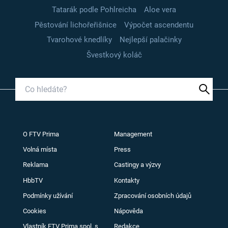
Tatarák podle Pohlreicha
Aloe vera
Pěstování lichořeřišnice
Výpočet ascendentu
Tvarohové knedlíky
Nejlepší palačinky
Švestkový koláč
O FTV Prima
Management
Volná místa
Press
Reklama
Castingy a výzvy
HbbTV
Kontakty
Podmínky užívání
Zpracování osobních údajů
Cookies
Nápověda
Vlastník FTV Prima spol. s
Redakce