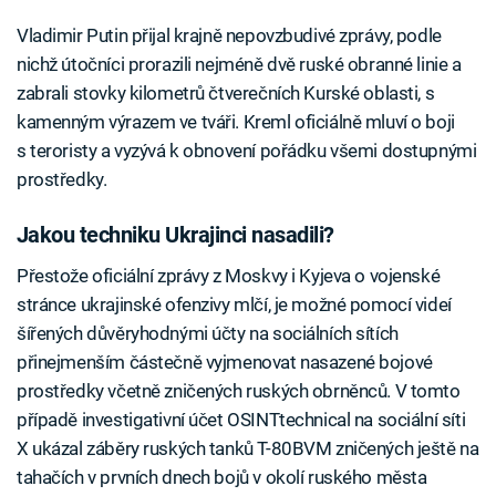
Vladimir Putin přijal krajně nepovzbudivé zprávy, podle
nichž útočníci prorazili nejméně dvě ruské obranné linie a
zabrali stovky kilometrů čtverečních Kurské oblasti, s
kamenným výrazem ve tváři. Kreml oficiálně mluví o boji
s teroristy a vyzývá k obnovení pořádku všemi dostupnými
prostředky.
Jakou techniku Ukrajinci nasadili?
Přestože oficiální zprávy z Moskvy i Kyjeva o vojenské
stránce ukrajinské ofenzivy mlčí, je možné pomocí videí
šířených důvěryhodnými účty na sociálních sítích
přinejmenším částečně vyjmenovat nasazené bojové
prostředky včetně zničených ruských obrněnců. V tomto
případě investigativní účet OSINTtechnical na sociální síti
X ukázal záběry ruských tanků T-80BVM zničených ještě na
tahačích v prvních dnech bojů v okolí ruského města