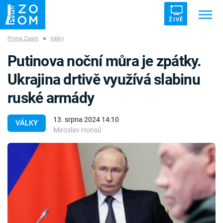
ŽIVĚ
Prima Zoom
■
Války
Trendy:
ZRÁDCI
UFO
DRUHÁ SVĚTOVÁ VÁLKA
Putinova noční můra je zpátky.
ZÁHADY
VETŘELCI DÁVNOVĚKU
Ukrajina drtivě využívá slabinu
ruské armády
13. srpna 2024 14:10
VÁLKY
Miroslav Honsů
Témata
Témata
Pořady
TV Program