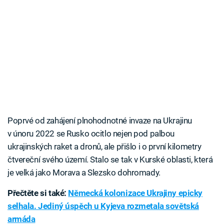
Poprvé od zahájení plnohodnotné invaze na Ukrajinu
v únoru 2022 se Rusko ocitlo nejen pod palbou
ukrajinských raket a dronů, ale přišlo i o první kilometry
čtvereční svého území. Stalo se tak v Kurské oblasti, která
je velká jako Morava a Slezsko dohromady.
Přečtěte si také:
Německá kolonizace Ukrajiny epicky
selhala. Jediný úspěch u Kyjeva rozmetala sovětská
armáda