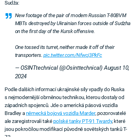
Sudža:
New footage of the pair of modern Russian T-80BVM
MBTs destroyed by Ukrainian forces outside of Sudzha
on the first day of the Kursk offensive.
One tossed its turret, neither made it off of their
transporters.
pic.twitter.com/Nfwcj3PkFc
— OSINTtechnical (@Osinttechnical)
August 10,
2024
Podle dalších informací ukrajinské síly vpadly do Ruska
s nejmodernější obrněnou technikou, kterou dostaly od
západních spojenců. Jde o americká pásová vozidla
Bradley a
německá bojová vozidla Marder
, pozorovatelé
ale zaregistrovali také
polské tanky PT-91 Twardy
, které
jsou pokročilou modifikací původně sovětských tanků T-