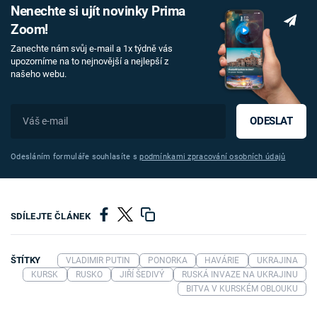
Nenechte si ujít novinky Prima
Zoom!
Zanechte nám svůj e-mail a 1x týdně vás
upozorníme na to nejnovější a nejlepší z
našeho webu.
ODESLAT
Odesláním formuláře souhlasíte s
podmínkami zpracování osobních údajů
SDÍLEJTE ČLÁNEK
ŠTÍTKY
VLADIMIR PUTIN
PONORKA
HAVÁRIE
UKRAJINA
KURSK
RUSKO
JIŘÍ ŠEDIVÝ
RUSKÁ INVAZE NA UKRAJINU
BITVA V KURSKÉM OBLOUKU