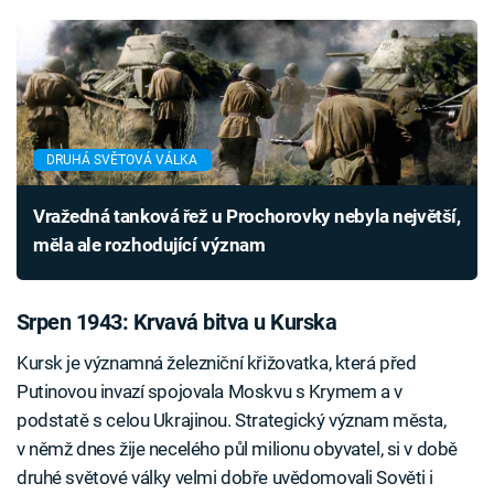
DRUHÁ SVĚTOVÁ VÁLKA
Vražedná tanková řež u Prochorovky nebyla největší,
měla ale rozhodující význam
Srpen 1943: Krvavá bitva u Kurska
Kursk je významná železniční křižovatka, která před
Putinovou invazí spojovala Moskvu s Krymem a v
podstatě s celou Ukrajinou. Strategický význam města,
v němž dnes žije necelého půl milionu obyvatel, si v době
druhé světové války velmi dobře uvědomovali Sověti i