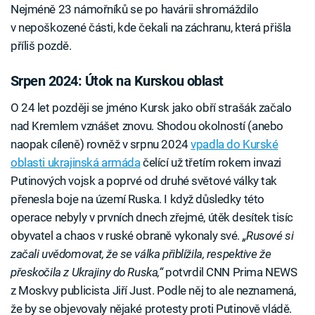
Nejméně 23 námořníků se po havárii shromáždilo
v nepoškozené části, kde čekali na záchranu, která přišla
příliš pozdě.
Srpen 2024: Útok na Kurskou oblast
O 24 let později se jméno Kursk jako obří strašák začalo
nad Kremlem vznášet znovu. Shodou okolností (anebo
naopak cíleně) rovněž v srpnu 2024
vpadla do Kurské
oblasti ukrajinská armáda
čelící už třetím rokem invazi
Putinových vojsk a poprvé od druhé světové války tak
přenesla boje na území Ruska. I když důsledky této
operace nebyly v prvních dnech zřejmé, útěk desítek tisíc
obyvatel a chaos v ruské obraně vykonaly své.
„Rusové si
začali uvědomovat, že se válka přiblížila, respektive že
přeskočila z Ukrajiny do Ruska,“
potvrdil CNN Prima NEWS
z Moskvy publicista Jiří Just. Podle něj to ale neznamená,
že by se objevovaly nějaké protesty proti Putinově vládě.