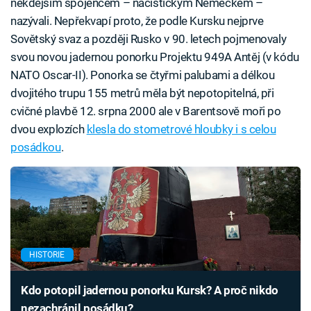
někdejším spojencem – nacistickým Německem –
nazývali. Nepřekvapí proto, že podle Kursku nejprve
Sovětský svaz a později Rusko v 90. letech pojmenovaly
svou novou jadernou ponorku Projektu 949A Antěj (v kódu
NATO Oscar-II). Ponorka se čtyřmi palubami a délkou
dvojitého trupu 155 metrů měla být nepotopitelná, při
cvičné plavbě 12. srpna 2000 ale v Barentsově moři po
dvou explozích
klesla do stometrové hloubky i s celou
posádkou
.
HISTORIE
Kdo potopil jadernou ponorku Kursk? A proč nikdo
nezachránil posádku?