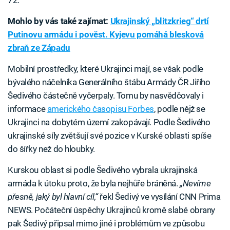
72.
Mohlo by vás také zajímat:
Ukrajinský „blitzkrieg“ drtí
Putinovu armádu i pověst. Kyjevu pomáhá blesková
zbraň ze Západu
Mobilní prostředky, které Ukrajinci mají, se však podle
bývalého náčelníka Generálního štábu Armády ČR Jiřího
Šedivého částečně vyčerpaly. Tomu by nasvědčovaly i
informace
amerického časopisu Forbes
, podle nějž se
Ukrajinci na dobytém území zakopávají. Podle Šedivého
ukrajinské síly zvětšují své pozice v Kurské oblasti spíše
do šířky než do hloubky.
Kurskou oblast si podle Šedivého vybrala ukrajinská
armáda k útoku proto, že byla nejhůře bráněná.
„Nevíme
přesně, jaký byl hlavní cíl,“
řekl Šedivý ve vysílání CNN Prima
NEWS. Počáteční úspěchy Ukrajinců kromě slabé obrany
pak Šedivý připsal mimo jiné i problémům ve způsobu