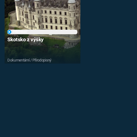
PŘEHRÁT
Skotsko z výšky
Dokumentární / Přírodopisný