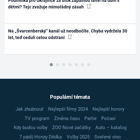
Podmínka pro Ukrajince za útok zápalnou lahví na dům s
dětmi? Tejc zvažuje mimořádný zásah
Na „Švarcenberský“ kanál už neodbočíte. Chyba vydržela 30
let, teď ceduli celou odstraní
Populární témata
Jak zhubnout
Nejlepší filmy 2024
Nejlepší horory
TV program
Změna času
Partie
Počasí
Kdy budou volby
ZOO Nové začátky
Auto – katalog
7 pádů Honzy Dědka
Volby 2025
Svařené víno