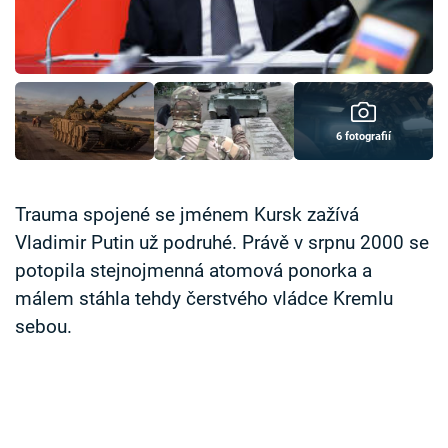
Časopis
Sledujte prima+
Přihlášení
6 fotografií
Sledujte nás
Trauma spojené se jménem Kursk zažívá
Vladimir Putin už podruhé. Právě v srpnu 2000 se
potopila stejnojmenná atomová ponorka a
málem stáhla tehdy čerstvého vládce Kremlu
sebou.