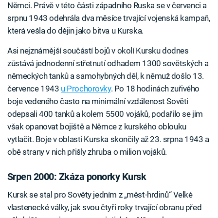
Němci. Právě v této části západního Ruska se v červenci a
srpnu 1943 odehrála dva měsíce trvající vojenská kampaň,
která vešla do dějin jako bitva u Kurska.
Asi nejznámější součástí bojů v okolí Kursku dodnes
zůstává jednodenní střetnutí odhadem 1300 sovětských a
německých tanků a samohybných děl, k němuž došlo 13.
července 1943
u Prochorovky
. Po 18 hodinách zuřivého
boje vedeného často na minimální vzdálenost Sověti
odepsali 400 tanků a kolem 5500 vojáků, podařilo se jim
však opanovat bojiště a Němce z kurského oblouku
vytlačit. Boje v oblasti Kurska skončily až 23. srpna 1943 a
obě strany v nich přišly zhruba o milion vojáků.
Srpen 2000: Zkáza ponorky Kursk
Kursk se stal pro Sověty jedním z „měst-hrdinů“ Velké
vlastenecké války, jak svou čtyři roky trvající obranu před