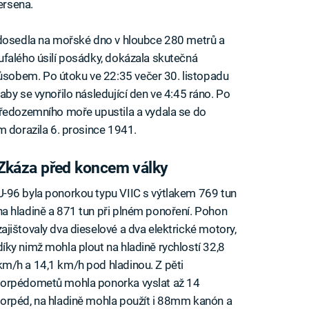
ersena.
 dosedla na mořské dno v hloubce 280 metrů a
ufalého úsilí posádky, dokázala skutečná
obem. Po útoku ve 22:35 večer 30. listopadu
by se vynořilo následující den ve 4:45 ráno. Po
tředozemního moře upustila a vydala se do
m dorazila 6. prosince 1941.
Zkáza před koncem války
U-96 byla ponorkou typu VIIC s výtlakem 769 tun
na hladině a 871 tun při plném ponoření. Pohon
zajištovaly dva dieselové a dva elektrické motory,
díky nimž mohla plout na hladině rychlostí 32,8
km/h a 14,1 km/h pod hladinou. Z pěti
torpédometů mohla ponorka vyslat až 14
torpéd, na hladině mohla použít i 88mm kanón a