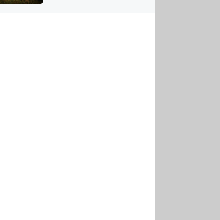
US
tornádem
RSUS
ZE A