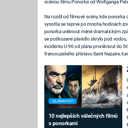
scénou filmu Ponorka od Wolfganga Pet
Na rozdíl od filmové scény, kde ponorka
vynořila se teprve po mnoha hodinách zo
ponorka uniknout méně dramatickým způs
se poškozené plavidlo skrylo pod vodou, a
incidentu U-96 od plánu proniknout do S
francouzského přístavu Saint Nazaire, ka
ZAJÍMAVOSTI
10 nejlepších válečných filmů
s ponorkami