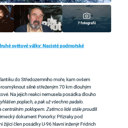
7 fotografií
 druhé světové války: Nacisté podmořské
Atlantiku do Středozemního moře, kam ovšem
 prosmýknout silně střeženým 70 km dlouhým
itové. Na jejich reakci nemusela posádka dlouho
 vyhlášen poplach, a pak už všechno padalo.
centrálním poklopem. Zatímco lidé stále proudili
ěmecký dokument Ponorky: Přízraky pod
žijící člen posádky U-96 hlavní inženýr Fridrich