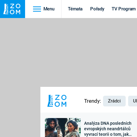
Menu
Témata
Pořady
TV Program
Cestování
Historie
HRADY A ZÁMKY
VIKINGOVÉ
HEDVÁBNÁ STEZKA
EPIDEMIE A
PANDEMIE
PŘÍRODA
STAROVĚKÝ EGYPT
Trendy:
Zrádci
U
Analýza DNA posledních
Druhá
Výročí
evropských neandrtálců
vyvrací teorii o tom, jak
světová válka