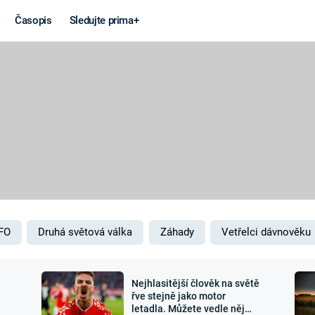
Časopis
Sledujte prima+
Věda a
Války
technika
STUDENÁ V
KORONAVIRUS
VÁLKA VE
VIETNAMU
VESMÍR
VÁLEČNÉ FI
MARS
SERIÁLY
FO
Druhá světová válka
Záhady
Vetřelci dávnověku
Nejhlasitější člověk na světě
Záhady a
Zajímav
řve stejně jako motor
letadla. Můžete vedle něj
konspirace