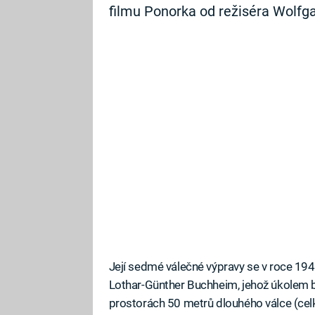
filmu Ponorka od režiséra Wolfg
Její sedmé válečné výpravy se v roce 194
Lothar-Günther Buchheim, jehož úkolem 
prostorách 50 metrů dlouhého válce (celk