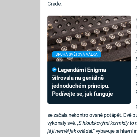
Grade.
DRUHÁ SVĚTOVÁ VÁLKA
Legendární Enigma
šifrovala na geniálně
jednoduchém principu.
Podívejte se, jak funguje
se začala nekontrolovaně potápět. Dvě 
vykonaly své.
„S hloubkovými kormidly to n
já ji neměl jak ovládat,“
vybavuje si hlavní 