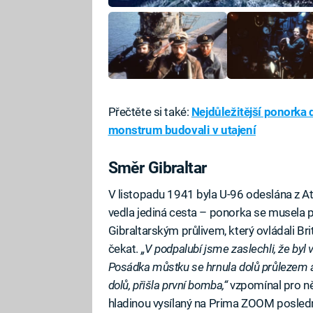
Přečtěte si také:
Nejdůležitější ponorka
monstrum budovali v utajení
Směr Gibraltar
V listopadu 1941 byla U-96 odeslána z 
vedla jediná cesta – ponorka se musela
Gibraltarským průlivem, který ovládali Br
čekat.
„V podpalubí jsme zaslechli, že byl
Posádka můstku se hrnula dolů průlezem a 
dolů, přišla první bomba,“
vzpomínal pro n
hladinou vysílaný na Prima ZOOM poslední 