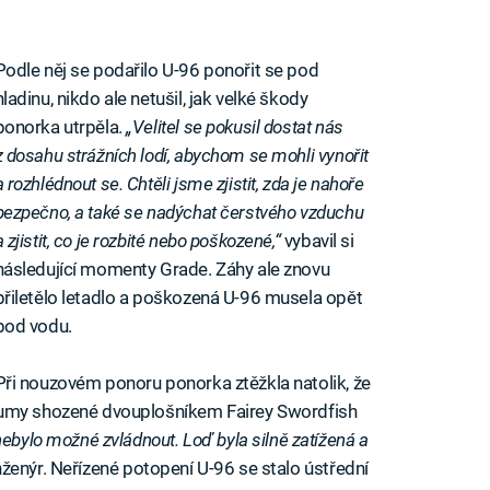
Podle něj se podařilo U-96 ponořit se pod
hladinu, nikdo ale netušil, jak velké škody
ponorka utrpěla.
„Velitel se pokusil dostat nás
z dosahu strážních lodí, abychom se mohli vynořit
a rozhlédnout se. Chtěli jsme zjistit, zda je nahoře
bezpečno, a také se nadýchat čerstvého vzduchu
a zjistit, co je rozbité nebo poškozené,“
vybavil si
následující momenty Grade. Záhy ale znovu
přiletělo letadlo a poškozená U-96 musela opět
pod vodu.
Při nouzovém ponoru ponorka ztěžkla natolik, že
pumy shozené dvouplošníkem Fairey Swordfish
ebylo možné zvládnout. Loď byla silně zatížená a
inženýr. Neřízené potopení U-96 se stalo ústřední