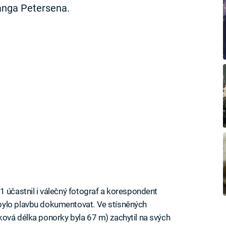
anga Petersena.
1 účastnil i válečný fotograf a korespondent
bylo plavbu dokumentovat. Ve stísněných
ová délka ponorky byla 67 m) zachytil na svých