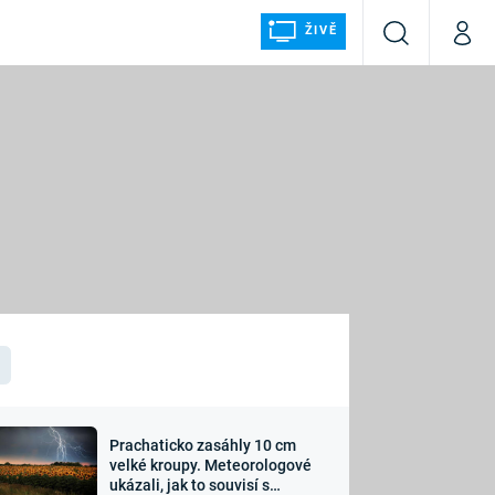
ŽIVĚ
Vyhledávání
Můj p
Prima+
ÁLKA
CNN Prima NEWS
Prima FRESH
Prima LIVING
LMY A
Prima Ženy
Prima LAJK
Prachaticko zasáhly 10 cm
osti
velké kroupy. Meteorologové
Sledujte nás
ukázali, jak to souvisí s