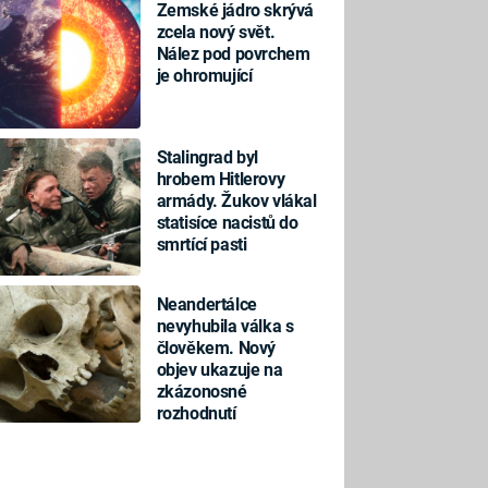
Zemské jádro skrývá
zcela nový svět.
Nález pod povrchem
je ohromující
Stalingrad byl
hrobem Hitlerovy
armády. Žukov vlákal
statisíce nacistů do
smrtící pasti
Neandertálce
nevyhubila válka s
člověkem. Nový
objev ukazuje na
zkázonosné
rozhodnutí