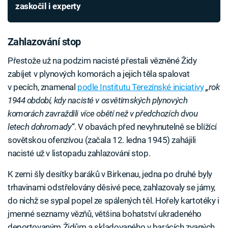
zaskočil i experty
Zahlazování stop
Přestože už na podzim nacisté přestali vězněné Židy
zabíjet v plynových komorách a jejich těla spalovat
v pecích, znamenal
podle Institutu Terezínské iniciativy
„rok
1944 období, kdy nacisté v osvětimských plynových
komorách zavraždili více obětí než v předchozích dvou
letech dohromady“
. V obavách před nevyhnutelně se blížící
sovětskou ofenzívou (začala 12. ledna 1945) zahájili
nacisté už v listopadu zahlazování stop.
K zemi šly desítky baráků v Birkenau, jedna po druhé byly
trhavinami odstřelovány děsivé pece, zahlazovaly se jámy,
do nichž se sypal popel ze spálených těl. Hořely kartotéky i
jmenné seznamy vězňů, většina bohatství ukradeného
deportovaným Židům a skladovaného v barácích zvaných