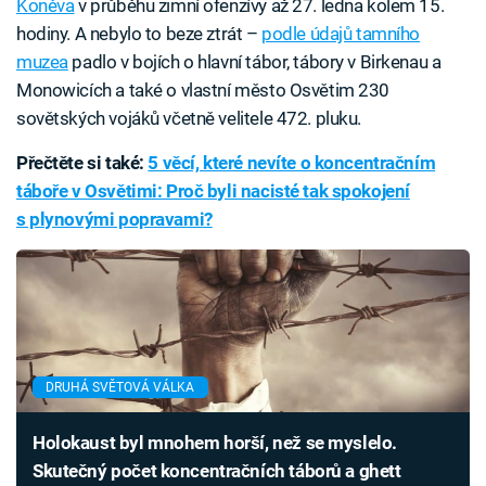
Koněva
v průběhu zimní ofenzívy až 27. ledna kolem 15.
hodiny. A nebylo to beze ztrát –
podle údajů tamního
muzea
padlo v bojích o hlavní tábor, tábory v Birkenau a
Monowicích a také o vlastní město Osvětim 230
sovětských vojáků včetně velitele 472. pluku.
Přečtěte si také:
5 věcí, které nevíte o koncentračním
táboře v Osvětimi: Proč byli nacisté tak spokojení
s plynovými popravami?
DRUHÁ SVĚTOVÁ VÁLKA
Holokaust byl mnohem horší, než se myslelo.
Skutečný počet koncentračních táborů a ghett