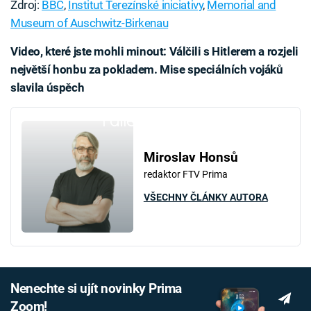
Zdroj:
BBC
,
Institut Terezínské iniciativy
,
Memorial and
Museum of Auschwitz-Birkenau
Video, které jste mohli minout: Válčili s Hitlerem a rozjeli
největší honbu za pokladem. Mise speciálních vojáků
slavila úspěch
Failed to fetch
Miroslav Honsů
redaktor FTV Prima
VŠECHNY ČLÁNKY AUTORA
Nenechte si ujít novinky Prima
Zoom!