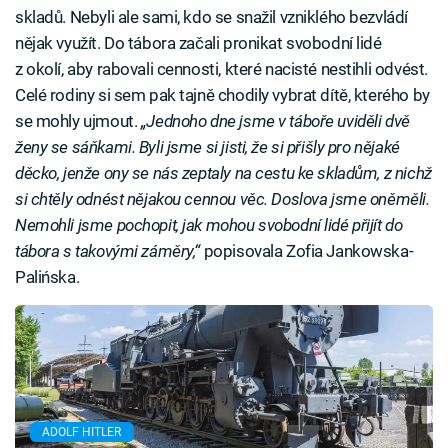
skladů. Nebyli ale sami, kdo se snažil vzniklého bezvládí
nějak využít. Do tábora začali pronikat svobodní lidé
z okolí, aby rabovali cennosti, které nacisté nestihli odvést.
Celé rodiny si sem pak tajně chodily vybrat dítě, kterého by
se mohly ujmout.
„Jednoho dne jsme v táboře uviděli dvě
ženy se sáňkami. Byli jsme si jisti, že si přišly pro nějaké
děcko, jenže ony se nás zeptaly na cestu ke skladům, z nichž
si chtěly odnést nějakou cennou věc. Doslova jsme oněměli.
Nemohli jsme pochopit, jak mohou svobodní lidé přijít do
tábora s takovými záměry,“
popisovala Zofia Jankowska-
Palińska.
ADOLF HITLER