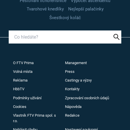
Pěstování lichořeřišnice
Výpočet ascendentu
Tvarohové knedlíky
Nejlepší palačinky
Švestkový koláč
O FTV Prima
Management
Volná místa
Press
Reklama
Castingy a výzvy
HbbTV
Kontakty
Podmínky užívání
Zpracování osobních údajů
Cookies
Nápověda
Vlastník FTV Prima spol. s
Redakce
r.o.
Nahlásit chybu
Nastavení soukromí