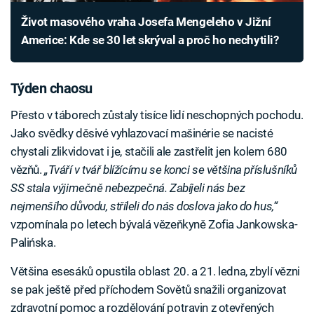
Život masového vraha Josefa Mengeleho v Jižní
Americe: Kde se 30 let skrýval a proč ho nechytili?
Týden chaosu
Přesto v táborech zůstaly tisíce lidí neschopných pochodu.
Jako svědky děsivé vyhlazovací mašinérie se nacisté
chystali zlikvidovat i je, stačili ale zastřelit jen kolem 680
vězňů.
„Tváří v tvář blížícímu se konci se většina příslušníků
SS stala výjimečně nebezpečná. Zabíjeli nás bez
nejmenšího důvodu, stříleli do nás doslova jako do hus,“
vzpomínala po letech bývalá vězeňkyně Zofia Jankowska-
Palińska.
Většina esesáků opustila oblast 20. a 21. ledna, zbylí vězni
se pak ještě před příchodem Sovětů snažili organizovat
zdravotní pomoc a rozdělování potravin z otevřených