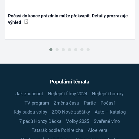
Počasí do konce prázdnin může překvapit. Detaily prozrazuje
výhled
Populární témata
Jak zhubnout
Nejlepší filmy 2024
Nejlepší horory
TV program
Změna času
Partie
Počasí
Kdy budou volby
ZOO Nové začátky
Auto – katalog
7 pádů Honzy Dědka
Volby 2025
Svařené víno
Tatarák podle Pohlreicha
Aloe vera