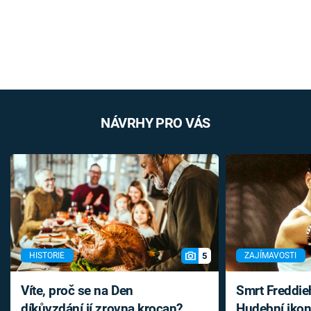
NÁVRHY PRO VÁS
5
HISTORIE
ZAJÍMAVOSTI
Víte, proč se na Den
Smrt Freddie
díkůvzdání jí zrovna krocan?
Hudební ikon