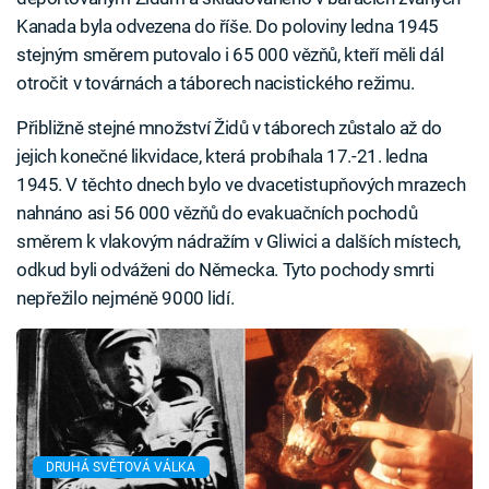
Kanada byla odvezena do říše. Do poloviny ledna 1945
stejným směrem putovalo i 65 000 vězňů, kteří měli dál
otročit v továrnách a táborech nacistického režimu.
Přibližně stejné množství Židů v táborech zůstalo až do
jejich konečné likvidace, která probíhala 17.-21. ledna
1945. V těchto dnech bylo ve dvacetistupňových mrazech
nahnáno asi 56 000 vězňů do evakuačních pochodů
směrem k vlakovým nádražím v Gliwici a dalších místech,
odkud byli odváženi do Německa. Tyto pochody smrti
nepřežilo nejméně 9000 lidí.
DRUHÁ SVĚTOVÁ VÁLKA