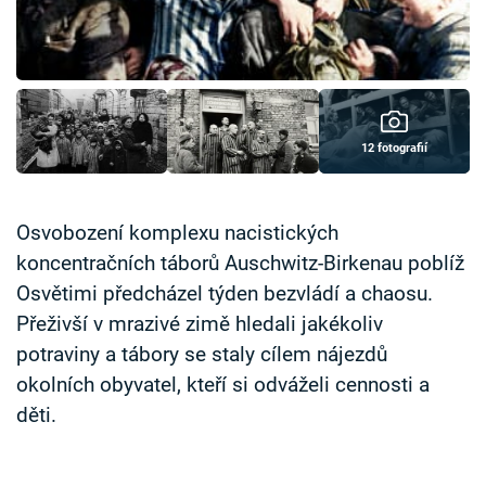
Časopis
Sledujte prima+
Přihlášení
12 fotografií
Sledujte nás
Osvobození komplexu nacistických
koncentračních táborů Auschwitz-Birkenau poblíž
Osvětimi předcházel týden bezvládí a chaosu.
Přeživší v mrazivé zimě hledali jakékoliv
potraviny a tábory se staly cílem nájezdů
okolních obyvatel, kteří si odváželi cennosti a
děti.