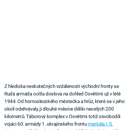
Z hlediska neskutečných vzdáleností východní fronty se
Rudá armáda ocitla doslova na dohled Osvětimi už v létě
1944. Od hornoslezského městečka a hrůz, které se v jeho
okolí odehrávaly, ji dlouhé měsíce dělilo necelých 200
kilometrů. Táborový komplex v Osvětimi totiž osvobodili
vojáci 60. armády 1. ukrajinského frontu
maršála I. S.