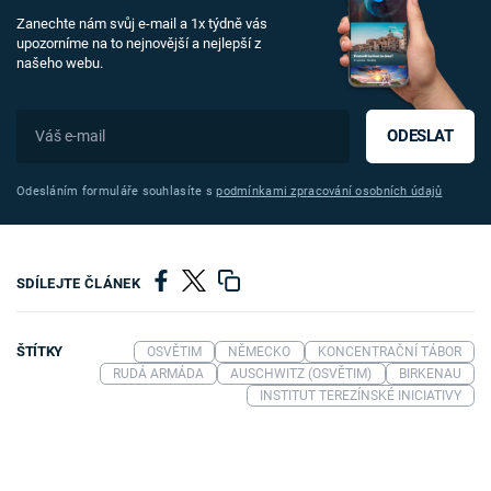
Zanechte nám svůj e-mail a 1x týdně vás
upozorníme na to nejnovější a nejlepší z
našeho webu.
ODESLAT
Odesláním formuláře souhlasíte s
podmínkami zpracování osobních údajů
SDÍLEJTE ČLÁNEK
ŠTÍTKY
OSVĚTIM
NĚMECKO
KONCENTRAČNÍ TÁBOR
RUDÁ ARMÁDA
AUSCHWITZ (OSVĚTIM)
BIRKENAU
INSTITUT TEREZÍNSKÉ INICIATIVY