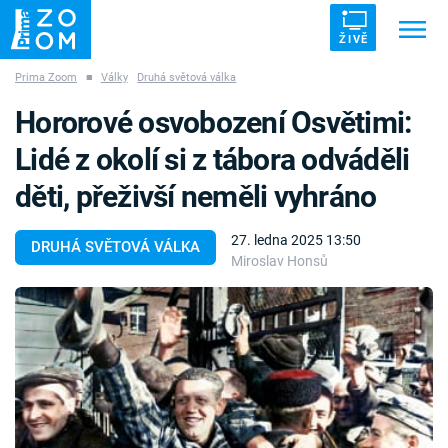
ŽIVĚ
Prima Zoom
■
Války
Druhá světová válka
Trendy:
ZRÁDCI
UFO
DRUHÁ SVĚTOVÁ VÁLKA
Hororové osvobození Osvětimi:
ZÁHADY
VETŘELCI DÁVNOVĚKU
Lidé z okolí si z tábora odváděli
děti, přeživší neměli vyhráno
27. ledna 2025 13:50
DRUHÁ SVĚTOVÁ VÁLKA
Miroslav Honsů
Témata
Témata
Pořady
TV Program