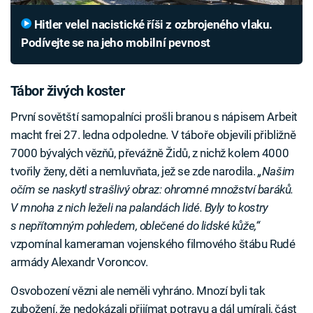
Hitler velel nacistické říši z ozbrojeného vlaku.
Podívejte se na jeho mobilní pevnost
Tábor živých koster
První sovětští samopalníci prošli branou s nápisem Arbeit
macht frei 27. ledna odpoledne. V táboře objevili přibližně
7000 bývalých vězňů, převážně Židů, z nichž kolem 4000
tvořily ženy, děti a nemluvňata, jež se zde narodila.
„Našim
očím se naskytl strašlivý obraz: ohromné množství baráků.
V mnoha z nich leželi na palandách lidé. Byly to kostry
s nepřítomným pohledem, oblečené do lidské kůže,“
vzpomínal kameraman vojenského filmového štábu Rudé
armády Alexandr Voroncov.
Osvobození vězni ale neměli vyhráno. Mnozí byli tak
zubožení, že nedokázali přijímat potravu a dál umírali, část