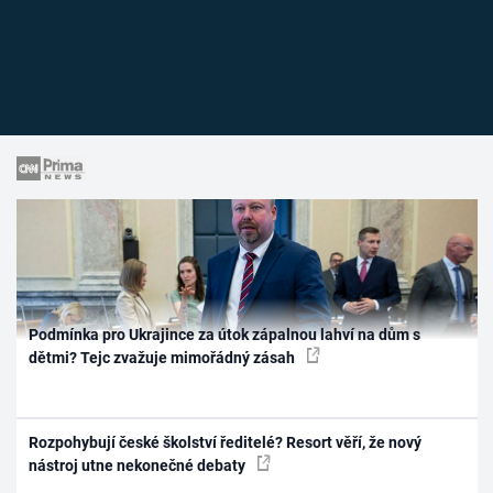
Podmínka pro Ukrajince za útok zápalnou lahví na dům s
dětmi? Tejc zvažuje mimořádný zásah
Rozpohybují české školství ředitelé? Resort věří, že nový
nástroj utne nekonečné debaty