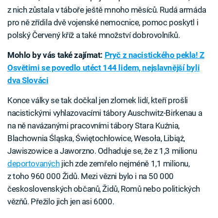
z nich zůstala v táboře ještě mnoho měsíců. Rudá armáda
pro ně zřídila dvě vojenské nemocnice, pomoc poskytl i
polský Červený kříž a také množství dobrovolníků.
Mohlo by vás také zajímat:
Pryč z nacistického pekla! Z
Osvětimi se povedlo utéct 144 lidem, nejslavnější byli
dva Slováci
Konce války se tak dočkal jen zlomek lidí, kteří prošli
nacistickými vyhlazovacími tábory Auschwitz-Birkenau a
na ně navázanými pracovními tábory Stara Kuźnia,
Blachownia Śląska, Świętochłowice, Wesoła, Libiąż,
Jawiszowice a Jaworzno. Odhaduje se, že z 1,3 milionu
deportovaných
jich zde zemřelo nejméně 1,1 milionu,
z toho 960 000 Židů. Mezi vězni bylo i na 50 000
československých občanů, Židů, Romů nebo politických
vězňů. Přežilo jich jen asi 6000.