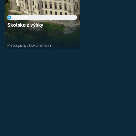
PŘEHRÁT
Skotsko z výšky
Přírodopisný / Dokumentární