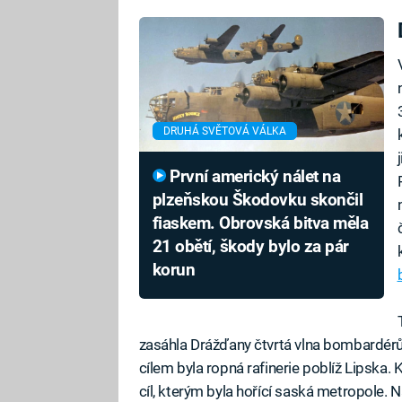
DRUHÁ SVĚTOVÁ VÁLKA
První americký nálet na
plzeňskou Škodovku skončil
fiaskem. Obrovská bitva měla
21 obětí, škody bylo za pár
korun
zasáhla Drážďany čtvrtá vlna bombardérů.
cílem byla ropná rafinerie poblíž Lipska. K
cíl, kterým byla hořící saská metropole. 