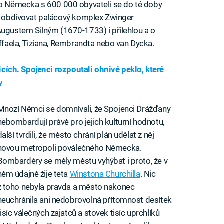
 Německa s 600 000 obyvateli se do té doby
li obdivovat palácový komplex Zwinger
gustem Silným (1670-1733) i přilehlou a o
affaela, Tiziana, Rembrandta nebo van Dycka.
licích. Spojenci rozpoutali ohnivé peklo, které
y
Mnozí Němci se domnívali, že Spojenci Drážďany
nebombardují právě pro jejich kulturní hodnotu,
další tvrdili, že město chrání plán udělat z něj
novou metropoli poválečného Německa.
Bombardéry se měly městu vyhýbat i proto, že v
něm údajně žije teta
Winstona Churchilla
. Nic
z toho nebyla pravda a město nakonec
neuchránila ani nedobrovolná přítomnost desítek
tisíc válečných zajatců a stovek tisíc uprchlíků