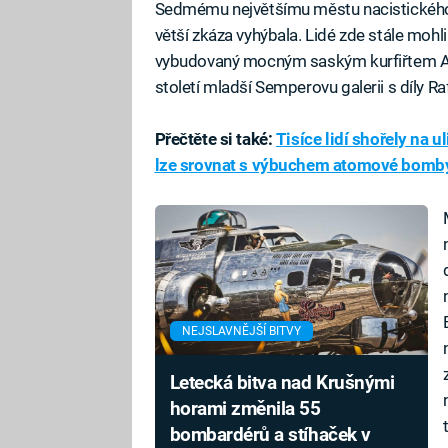
Sedmému největšímu městu nacistického
větší zkáza vyhýbala. Lidé zde stále moh
vybudovaný mocným saským kurfiřtem Au
století mladší Semperovu galerii s díly R
Přečtěte si také:
Tisíce lidí shořely na u
lze srovnat s výbuchem atomové bomb
NEJSLAVNĚJŠÍ BITVY
Letecká bitva nad Krušnými
horami změnila 55
bombardérů a stíhaček v