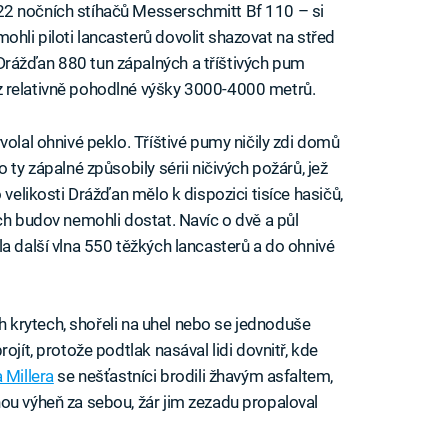
22 nočních stíhačů Messerschmitt Bf 110 – si
mohli piloti lancasterů dovolit shazovat na střed
Drážďan 880 tun zápalných a tříštivých pum
z relativně pohodlné výšky 3000-4000 metrů.
volal ohnivé peklo. Tříštivé pumy ničily zdi domů
 ty zápalné způsobily sérii ničivých požárů, jež
 velikosti Drážďan mělo k dispozici tisíce hasičů,
ch budov nemohli dostat. Navíc o dvě a půl
a další vlna 550 těžkých lancasterů a do ohnivé
ých krytech, shořeli na uhel nebo se jednoduše
ojít, protože podtlak nasával lidi dovnitř, kde
 Millera
se nešťastníci brodili žhavým asfaltem,
ou výheň za sebou, žár jim zezadu propaloval