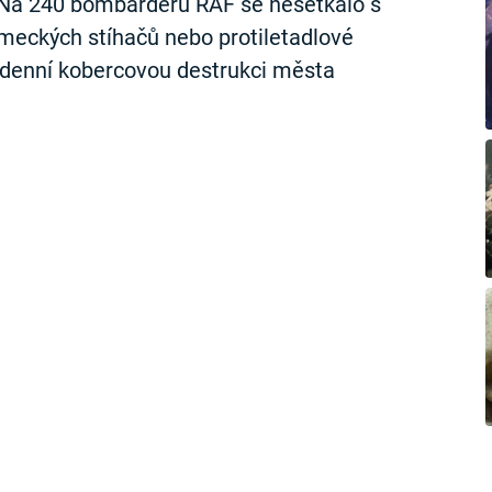
 Na 240 bombardérů RAF se nesetkalo s
eckých stíhačů nebo protiletadlové
kadenní kobercovou destrukci města