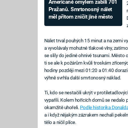
Američané omylem zabili 701
Pražanů. Smrtonosný nálet
měl přitom zničit jiné město
Nálet trval pouhých 15 minut a na zemi vy
a vyvolávaly mohutné tlakové vlny, zatímco
se slily do jediné ohnivé tsunami. Město o
ti se ale k požárům kvůli troskám zřícený
hodiny později mezi 01:20 a 01:40 dorazil
výhně svrhla další smrtonosný náklad.
Ti, kdo se nestačili ukrýt v protiletadlov
vypařili. Kolem hořících domů se nedalo pr
okamžitě uhořeli.
Podle historika Donalda
a i když nějakým zázrakem nechali pekeln
tělo a ničil plíce.