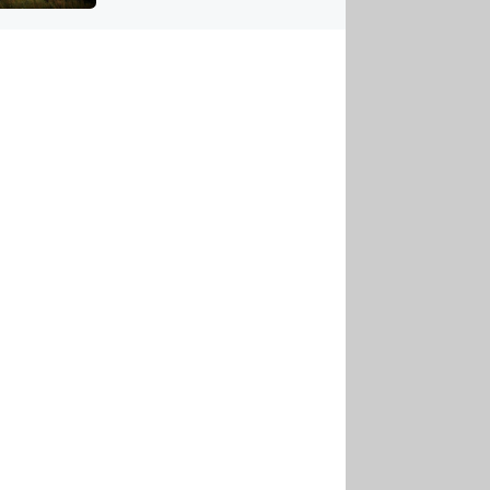
US
tornádem
RSUS
ZE A