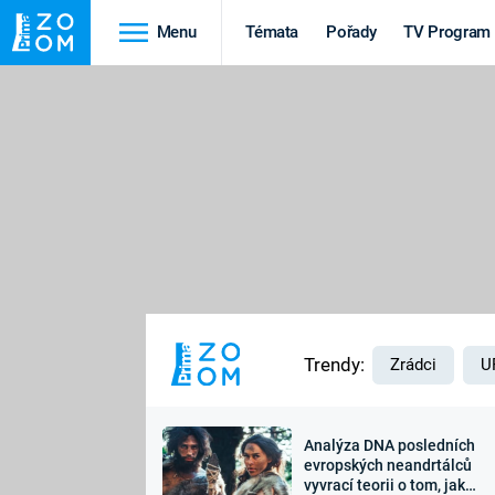
Menu
Témata
Pořady
TV Program
Cestování
Historie
HRADY A ZÁMKY
VIKINGOVÉ
HEDVÁBNÁ STEZKA
EPIDEMIE A
PANDEMIE
PŘÍRODA
STAROVĚKÝ EGYPT
Trendy:
Zrádci
U
Analýza DNA posledních
Druhá
Výročí
evropských neandrtálců
vyvrací teorii o tom, jak
světová válka