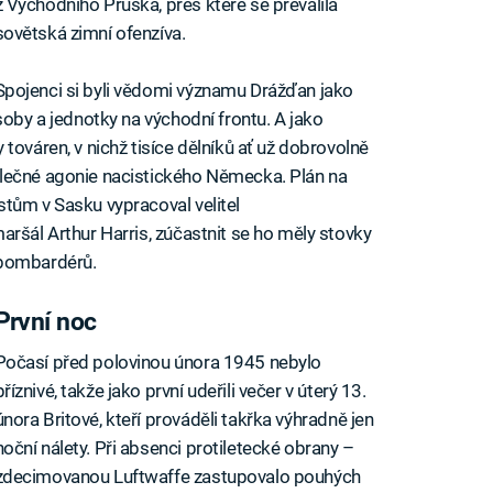
z Východního Pruska, přes které se převalila
sovětská zimní ofenzíva.
Spojenci si byli vědomi významu Drážďan jako
soby a jednotky na východní frontu. A jako
továren, v nichž tisíce dělníků ať už dobrovolně
lečné agonie nacistického Německa. Plán na
tům v Sasku vypracoval velitel
aršál Arthur Harris, zúčastnit se ho měly stovky
 bombardérů.
První noc
Počasí před polovinou února 1945 nebylo
příznivé, takže jako první udeřili večer v úterý 13.
února Britové, kteří prováděli takřka výhradně jen
noční nálety. Při absenci protiletecké obrany –
zdecimovanou Luftwaffe zastupovalo pouhých