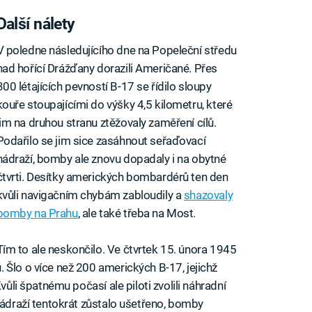
Další nálety
V poledne následujícího dne na Popeleční středu
nad hořící Drážďany dorazili Američané. Přes
300 létajících pevností B-17 se řídilo sloupy
kouře stoupajícími do výšky 4,5 kilometru, které
jim na druhou stranu ztěžovaly zaměření cílů.
Podařilo se jim sice zasáhnout seřaďovací
nádraží, bomby ale znovu dopadaly i na obytné
čtvrti. Desítky amerických bombardérů ten den
kvůli navigačním chybám zabloudily a
shazovaly
bomby na Prahu
, ale také třeba na Most.
Tím to ale neskončilo. Ve čtvrtek 15. února 1945
 Šlo o více než 200 amerických B-17, jejichž
vůli špatnému počasí ale piloti zvolili náhradní
Nádraží tentokrát zůstalo ušetřeno, bomby