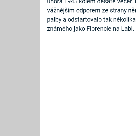
února 1945 kolem desáté večer.
vážnějším odporem ze strany něm
palby a odstartovalo tak několi
známého jako Florencie na Labi.