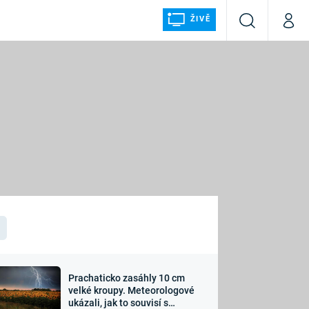
ŽIVĚ
Vyhledávání
Můj p
Prima+
ÁLKA
CNN Prima NEWS
Prima FRESH
Prima LIVING
LMY A
Prima Ženy
Prima LAJK
Prachaticko zasáhly 10 cm
osti
velké kroupy. Meteorologové
Sledujte nás
ukázali, jak to souvisí s