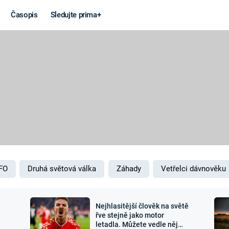
Časopis
Sledujte prima+
Věda a
Války
technika
STUDENÁ V
KORONAVIRUS
VÁLKA VE
VIETNAMU
VESMÍR
VÁLEČNÉ FI
MARS
SERIÁLY
FO
Druhá světová válka
Záhady
Vetřelci dávnověku
Nejhlasitější člověk na světě
Záhady a
Zajímav
řve stejně jako motor
letadla. Můžete vedle něj
konspirace