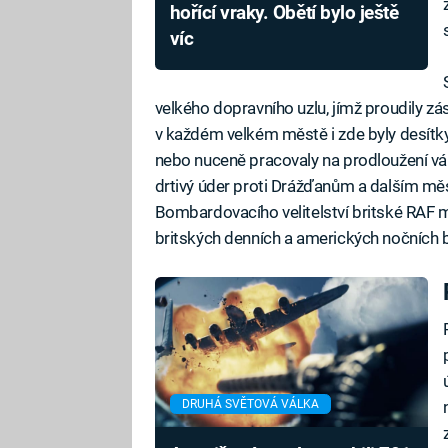
hořící vraky. Obětí bylo ještě
víc
velkého dopravního uzlu, jímž proudily zá
v každém velkém městě i zde byly desítky 
nebo nuceně pracovaly na prodloužení vá
drtivý úder proti Drážďanům a dalším měs
Bombardovacího velitelství britské RAF m
britských denních a amerických nočních
DRUHÁ SVĚTOVÁ VÁLKA