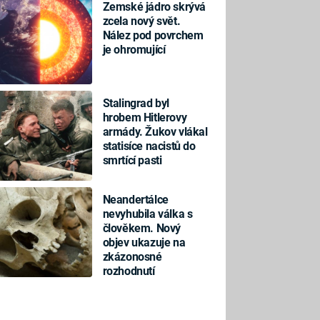
Zemské jádro skrývá
zcela nový svět.
Nález pod povrchem
je ohromující
Stalingrad byl
hrobem Hitlerovy
armády. Žukov vlákal
statisíce nacistů do
smrtící pasti
Neandertálce
nevyhubila válka s
člověkem. Nový
objev ukazuje na
zkázonosné
rozhodnutí