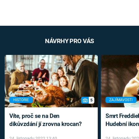
NÁVRHY PRO VÁS
5
HISTORIE
ZAJÍMAVOSTI
Víte, proč se na Den
Smrt Freddie
díkůvzdání jí zrovna krocan?
Hudební ikon
až do konce 
24. listopadu 2022 13:40
24. listopadu 20