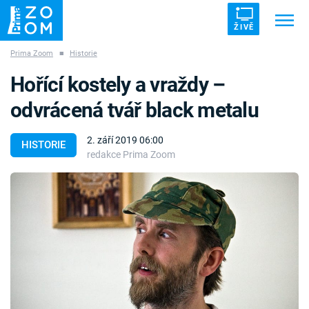
ŽIVĚ
Prima Zoom
■
Historie
Trendy:
ZRÁDCI
UFO
DRUHÁ SVĚTOVÁ VÁLKA
Hořící kostely a vraždy –
ZÁHADY
VETŘELCI DÁVNOVĚKU
odvrácená tvář black metalu
2. září 2019 06:00
HISTORIE
redakce Prima Zoom
Témata
Témata
Pořady
TV Program