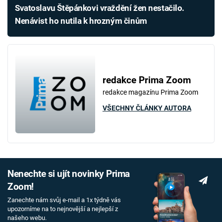
Svatoslavu Štěpánkovi vraždění žen nestačilo.
Nenávist ho nutila k hrozným činům
redakce Prima Zoom
redakce magazínu Prima Zoom
VŠECHNY ČLÁNKY AUTORA
Nenechte si ujít novinky Prima
Zoom!
Zanechte nám svůj e-mail a 1x týdně vás
upozorníme na to nejnovější a nejlepší z
našeho webu.