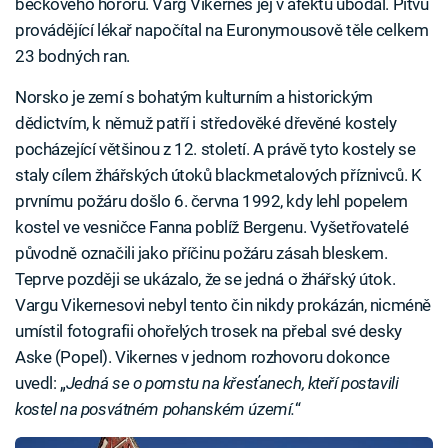
béčkového hororu. Varg Vikernes jej v afektu ubodal. Pitvu
provádějící lékař napočítal na Euronymousově těle celkem
23 bodných ran.
Norsko je zemí s bohatým kulturním a historickým
dědictvím, k němuž patří i středověké dřevěné kostely
pocházející většinou z 12. století. A právě tyto kostely se
staly cílem žhářských útoků blackmetalových příznivců. K
prvnímu požáru došlo 6. června 1992, kdy lehl popelem
kostel ve vesničce Fanna poblíž Bergenu. Vyšetřovatelé
původně označili jako příčinu požáru zásah bleskem.
Teprve později se ukázalo, že se jedná o žhářský útok.
Vargu Vikernesovi nebyl tento čin nikdy prokázán, nicméně
umístil fotografii ohořelých trosek na přebal své desky
Aske (Popel). Vikernes v jednom rozhovoru dokonce
uvedl: „
Jedná se o pomstu na křesťanech, kteří postavili
kostel na posvátném pohanském území.
“