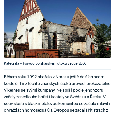
Katedrála v Porvoo po žhářském útoku v roce 2006
Během roku 1992 shořelo v Norsku ještě dalších sedm
kostelů. Tři z těchto žhářských útoků provedl prokazatelně
Vikernes se svými kumpány. Nejspíš i podle jeho vzoru
začaly zanedlouho hořet i kostely ve Švédsku a Řecku. V
souvislosti s blackmetalovou komunitou se začalo mluvit i
o vraždách homosexuálů a Evropou se začal šířit strach z