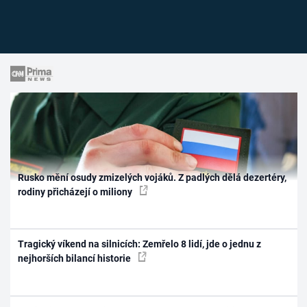
Rusko mění osudy zmizelých vojáků. Z padlých dělá dezertéry,
rodiny přicházejí o miliony
Tragický víkend na silnicích: Zemřelo 8 lidí, jde o jednu z
nejhorších bilancí historie