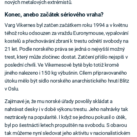
nových metalových extrémistů.
Konec, anebo začátek sériového vraha?
Varg Vikernes byl zatčen začátkem roku 1994 a v květnu
téhož roku odsouzen za vraždu Euronymouse, vypalování
kostelů a přechovávání zbraní k trestu odnětí svobody na
21 let. Podle norského práva se jedná o nejvyšší možný
trest, který může zločinec dostat. Zatčení přišlo nejspíš v
poslední chvíli. Ve Vikernesově bytě bylo totiž kromě
jiného nalezeno i 150 kg výbušnin. Cílem připravovaného
útoku mělo být sídlo norského anarchistického hnutí Blitz
v Oslu.
Zajímavé je, že mu norské úřady povolily skládat a
nahrávat desky i v době výkonu trestu. Jeho nahrávky tak
neztrácely na popularitě. I když se jednou pokusil o útěk,
byl po šestnácti letech propuštěn na svobodu. S obavou
tak můžeme nyní sledovat jeho aktivitu v nacionalistickém