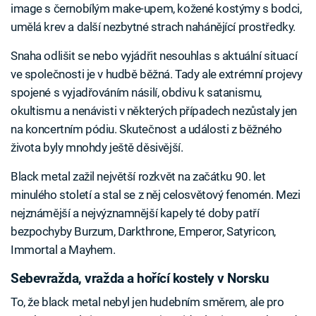
image s černobílým make-upem, kožené kostýmy s bodci,
umělá krev a další nezbytné strach nahánějící prostředky.
Snaha odlišit se nebo vyjádřit nesouhlas s aktuální situací
ve společnosti je v hudbě běžná. Tady ale extrémní projevy
spojené s vyjadřováním násilí, obdivu k satanismu,
okultismu a nenávisti v některých případech nezůstaly jen
na koncertním pódiu. Skutečnost a události z běžného
života byly mnohdy ještě děsivější.
Black metal zažil největší rozkvět na začátku 90. let
minulého století a stal se z něj celosvětový fenomén. Mezi
nejznámější a nejvýznamnější kapely té doby patří
bezpochyby Burzum, Darkthrone, Emperor, Satyricon,
Immortal a Mayhem.
Sebevražda, vražda a hořící kostely v Norsku
To, že black metal nebyl jen hudebním směrem, ale pro