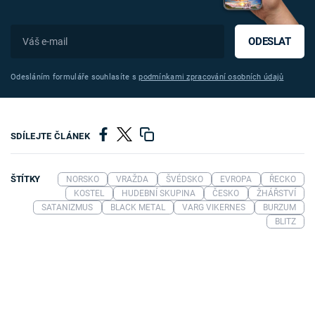
ODESLAT
Odesláním formuláře souhlasíte s
podmínkami zpracování osobních údajů
SDÍLEJTE ČLÁNEK
ŠTÍTKY
NORSKO
VRAŽDA
ŠVÉDSKO
EVROPA
ŘECKO
KOSTEL
HUDEBNÍ SKUPINA
ČESKO
ŽHÁŘSTVÍ
SATANIZMUS
BLACK METAL
VARG VIKERNES
BURZUM
BLITZ