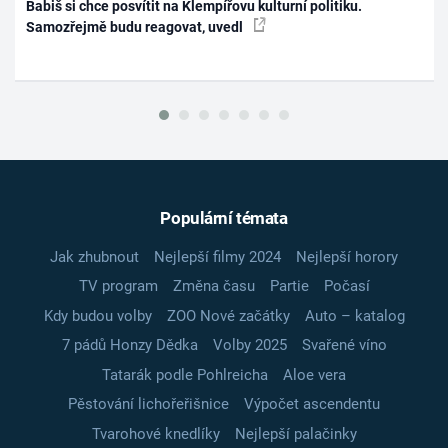
Babiš si chce posvítit na Klempířovu kulturní politiku.
Samozřejmě budu reagovat, uvedl
Populární témata
Jak zhubnout
Nejlepší filmy 2024
Nejlepší horory
TV program
Změna času
Partie
Počasí
Kdy budou volby
ZOO Nové začátky
Auto – katalog
7 pádů Honzy Dědka
Volby 2025
Svařené víno
Tatarák podle Pohlreicha
Aloe vera
Pěstování lichořeřišnice
Výpočet ascendentu
Tvarohové knedlíky
Nejlepší palačinky