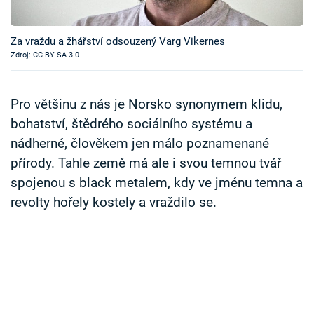
Časopis
Za vraždu a žhářství odsouzený Varg Vikernes
Sledujte prima+
Zdroj: CC BY-SA 3.0
Přihlášení
Pro většinu z nás je Norsko synonymem klidu,
bohatství, štědrého sociálního systému a
nádherné, člověkem jen málo poznamenané
Sledujte nás
přírody. Tahle země má ale i svou temnou tvář
spojenou s black metalem, kdy ve jménu temna a
revolty hořely kostely a vraždilo se.