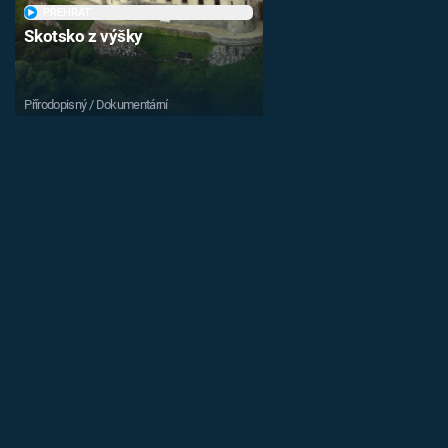
PŘEHRÁT
Skotsko z výšky
Přírodopisný / Dokumentární