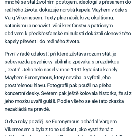
mnohé se stal životním postojem, ideologií s přesahem do
reálného života, dokazuje norská kapela Mayhem v čele s
Varg Vikernesem. Texty plné násilí, krve, okultismu,
satanismu a nenávisti vůči křesťanství s patřičným
obdivem k předkřesťanské minulosti dokázali členové této
kapely převést i do reálného života.
První v řadě událostí, při které zůstává rozum stát, je
sebevražda psychicky labilního zpěváka s přezdívkou
„Death“. Jeho tělo našel v roce 1991 kytarista kapely
Mayhem Euronymous, který neváhal a vyfotil jeho
prostřelenou hlavu. Fotografii pak použil na přebal
koncertní desky. Světem pak ještě kolovala historka, že si z
jeho mozku uvařil guláš. Podle všeho se ale tato zkazka
nezakládá na pravdě.
O dva roky později se Euronymous pohádal Vargem
Vikernesem a byla z toho událost jako vystřižená z