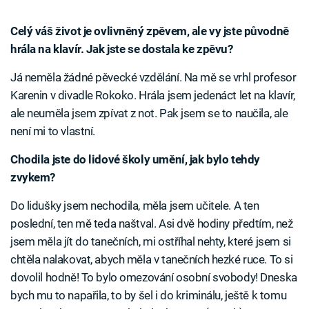
Celý váš život je ovlivněný zpěvem, ale vy jste původně
hrála na klavír. Jak jste se dostala ke zpěvu?
Já neměla žádné pěvecké vzdělání. Na mě se vrhl profesor
Karenin v divadle Rokoko. Hrála jsem jedenáct let na klavír,
ale neuměla jsem zpívat z not. Pak jsem se to naučila, ale
není mi to vlastní.
Chodila jste do lidové školy umění, jak bylo tehdy
zvykem?
Do lidušky jsem nechodila, měla jsem učitele. A ten
poslední, ten mě teda naštval. Asi dvě hodiny předtím, než
jsem měla jít do tanečních, mi ostříhal nehty, které jsem si
chtěla nalakovat, abych měla v tanečních hezké ruce. To si
dovolil hodně! To bylo omezování osobní svobody! Dneska
bych mu to napařila, to by šel i do kriminálu, ještě k tomu