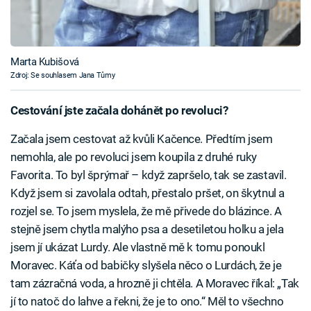
Marta Kubišová
Zdroj: Se souhlasem Jana Tůmy
Cestování jste začala dohánět po revoluci?
Začala jsem cestovat až kvůli Kačence. Předtím jsem
nemohla, ale po revoluci jsem koupila z druhé ruky
Favorita. To byl šprýmař – když zapršelo, tak se zastavil.
Když jsem si zavolala odtah, přestalo pršet, on škytnul a
rozjel se. To jsem myslela, že mě přivede do blázince. A
stejně jsem chytla malýho psa a desetiletou holku a jela
jsem jí ukázat Lurdy. Ale vlastně mě k tomu ponoukl
Moravec. Káťa od babičky slyšela něco o Lurdách, že je
tam zázračná voda, a hrozně ji chtěla. A Moravec říkal: „Tak
jí to natoč do lahve a řekni, že je to ono.“ Měl to všechno