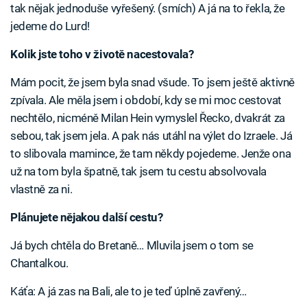
tak nějak jednoduše vyřešený. (smích) A já na to řekla, že
jedeme do Lurd!
Kolik jste toho v životě nacestovala?
Mám pocit, že jsem byla snad všude. To jsem ještě aktivně
zpívala. Ale měla jsem i období, kdy se mi moc cestovat
nechtělo, nicméně Milan Hein vymyslel Řecko, dvakrát za
sebou, tak jsem jela. A pak nás utáhl na výlet do Izraele. Já
to slibovala mamince, že tam někdy pojedeme. Jenže ona
už na tom byla špatně, tak jsem tu cestu absolvovala
vlastně za ni.
Plánujete nějakou další cestu?
Já bych chtěla do Bretaně… Mluvila jsem o tom se
Chantalkou.
Káťa: A já zas na Bali, ale to je teď úplně zavřený…