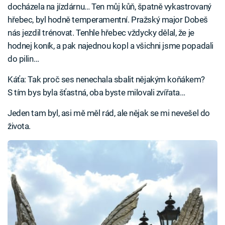
docházela na jízdárnu… Ten můj kůň, špatně vykastrovaný
hřebec, byl hodně temperamentní. Pražský major Dobeš
nás jezdil trénovat. Tenhle hřebec vždycky dělal, že je
hodnej koník, a pak najednou kopl a všichni jsme popadali
do pilin…
Káťa: Tak proč ses nenechala sbalit nějakým koňákem?
S tím bys byla šťastná, oba byste milovali zvířata…
Jeden tam byl, asi mě měl rád, ale nějak se mi nevešel do
života.