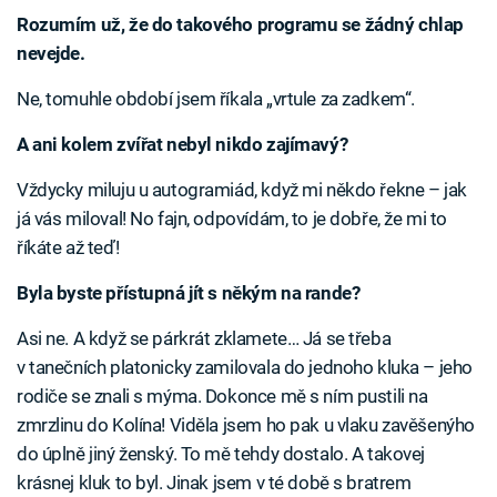
Rozumím už, že do takového programu se žádný chlap
nevejde.
Ne, tomuhle období jsem říkala „vrtule za zadkem“.
A ani kolem zvířat nebyl nikdo zajímavý?
Vždycky miluju u autogramiád, když mi někdo řekne – jak
já vás miloval! No fajn, odpovídám, to je dobře, že mi to
říkáte až teď!
Byla byste přístupná jít s někým na rande?
Asi ne. A když se párkrát zklamete… Já se třeba
v tanečních platonicky zamilovala do jednoho kluka – jeho
rodiče se znali s mýma. Dokonce mě s ním pustili na
zmrzlinu do Kolína! Viděla jsem ho pak u vlaku zavěšenýho
do úplně jiný ženský. To mě tehdy dostalo. A takovej
krásnej kluk to byl. Jinak jsem v té době s bratrem