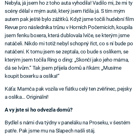
Nebyla, já jsem ho z toho auta vyhodila! Vadilo mi, že mi ty
scény dělal v mým autě, který jsem řídila já. S tím mým
autem pak ještě bylo zážitků. Když jsme točili hudební film
Revue pro následníka trůnu v Horních Počernicích, koupila
jsem fenku boxera, která dublovala lvíče, se kterým jsme
natáčeli. Nikdo mi totiž nebyl schopný říct, co s ní bude po
natáčení. K tomu jsem se zeptala, co bude s oslíkem, se
kterým jsem točila Ring o ding: „Skončí jako jeho máma,
dá se lvům.“ Tak jsem přijela domů a říkám: „Musíme
koupit boxerku a oslíka!“
Káťa: Mamča pak vozila ve fiátku celý ten zvěřinec, pejsky
a oslíka... Originální!
A vy jste si ho odvezla domů?
Bydlel s námi dva týdny v paneláku na Proseku, v šestém
patře. Pak jsme mu na Slapech našli stáj.