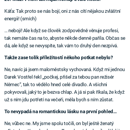
Káťa: Tak proto se nás bojí, oni z nás cítí nějakou zvláštní
energii! (smích)
… nebojí! Ale když se člověk zodpovědně věnuje profesi,
tak nemáte čas na to, abyste někde denně pařila. Občas se
dá, ale když se nevyspíte, tak vám to druhý den nezpívá.
Takže zase tolik příležitostí někoho potkat nebylo?
Ne, navíc já jsem maloměstsky vychovaná. Když mi jednou
Darek Vostřel řekl „počkej, přišel za tebou pan režisér
Němec“, tak to vědělo hned celé divadlo. A všichni
pokyvovali, jaký to je bezva chlap. A já si pak říkala, že když
už s ním jdu potřetí na večeři, měla bych s ním zůstat.
To nevypadá na romantickou lásku na první pohled…
Ne, vůbec ne. My jsme spolu točili, on byl ještě ženatý