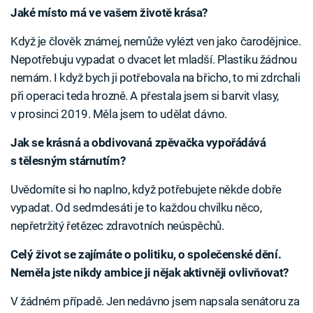
Jaké místo má ve vašem životě krása?
Když je člověk známej, nemůže vylézt ven jako čarodějnice.
Nepotřebuju vypadat o dvacet let mladší. Plastiku žádnou
nemám. I když bych ji potřebovala na břicho, to mi zdrchali
při operaci teda hrozně. A přestala jsem si barvit vlasy,
v prosinci 2019. Měla jsem to udělat dávno.
Jak se krásná a obdivovaná zpěvačka vypořádává
s tělesným stárnutím?
Uvědomíte si ho naplno, když potřebujete někde dobře
vypadat. Od sedmdesáti je to každou chvilku něco,
nepřetržitý řetězec zdravotních neúspěchů.
Celý život se zajímáte o politiku, o společenské dění.
Neměla jste nikdy ambice ji nějak aktivněji ovlivňovat?
V žádném případě. Jen nedávno jsem napsala senátoru za