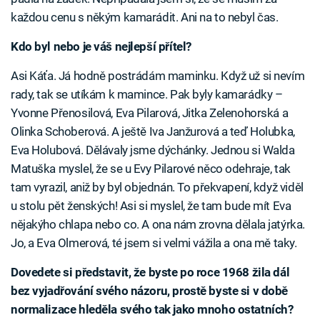
každou cenu s někým kamarádit. Ani na to nebyl čas.
Kdo byl nebo je váš nejlepší přítel?
Asi Káťa. Já hodně postrádám maminku. Když už si nevím
rady, tak se utíkám k mamince. Pak byly kamarádky –
Yvonne Přenosilová, Eva Pilarová, Jitka Zelenohorská a
Olinka Schoberová. A ještě Iva Janžurová a teď Holubka,
Eva Holubová. Dělávaly jsme dýchánky. Jednou si Walda
Matuška myslel, že se u Evy Pilarové něco odehraje, tak
tam vyrazil, aniž by byl objednán. To překvapení, když viděl
u stolu pět ženských! Asi si myslel, že tam bude mít Eva
nějakýho chlapa nebo co. A ona nám zrovna dělala jatýrka.
Jo, a Eva Olmerová, té jsem si velmi vážila a ona mě taky.
Dovedete si představit, že byste po roce 1968 žila dál
bez vyjadřování svého názoru, prostě byste si v době
normalizace hleděla svého tak jako mnoho ostatních?