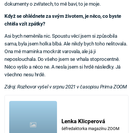
dokumenty o zvířatech, to mě baví, to je moje.
Když se ohlédnete za svým životem, je něco, co byste
chtěla vzít zpátky?
Asi bych neměnila nic. Spoustu věcí jsem si způsobila
sama, byla jsem holka blbá. Ale nikdy bych toho nelitovala.
Ona mě maminka mockrát varovala, ale já ji
neposlouchala. Do všeho jsem se vrhala stoprocentně.
Něco vyšlo a něco ne. A nesla jsem si hrdě následky. Já
všechno nesu hrdě.
Zdroj: Rozhovor vyšel v srpnu 2021 v časopisu Prima ZOOM
Lenka Klicperová
šéfredaktorka magazínu ZOOM