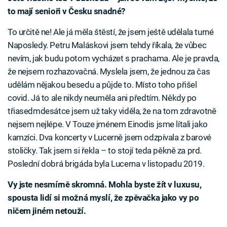
to mají senioři v Česku snadné?
To určitě ne! Ale já měla štěstí, že jsem ještě udělala turné
Naposledy. Petru Maláskovi jsem tehdy říkala, že vůbec
nevím, jak budu potom vycházet s prachama. Ale je pravda,
že nejsem rozhazovačná. Myslela jsem, že jednou za čas
udělám nějakou besedu a půjde to. Místo toho přišel
covid. Já to ale nikdy neuměla ani předtím. Někdy po
třiasedmdesátce jsem už taky viděla, že na tom zdravotně
nejsem nejlépe. V Touze jménem Einodis jsme lítali jako
kamzíci. Dva koncerty v Lucerně jsem odzpívala z barové
stoličky. Tak jsem si řekla – to stojí teda pěkně za prd.
Poslední dobrá brigáda byla Lucerna v listopadu 2019.
Vy jste nesmírně skromná. Mohla byste žít v luxusu,
spousta lidí si možná myslí, že zpěvačka jako vy po
ničem jiném netouží.