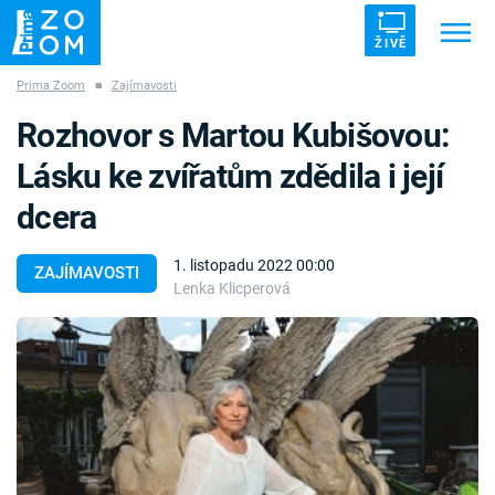
ŽIVĚ
Prima Zoom
■
Zajímavosti
Trendy:
ZRÁDCI
UFO
DRUHÁ SVĚTOVÁ VÁLKA
Rozhovor s Martou Kubišovou:
ZÁHADY
VETŘELCI DÁVNOVĚKU
Lásku ke zvířatům zdědila i její
dcera
1. listopadu 2022 00:00
ZAJÍMAVOSTI
Lenka Klicperová
Témata
Témata
Pořady
TV Program