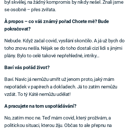
byl skvělej, na žádný kompromis by nikdy nešel. Znali jsme
se osobně – přes zvířata.
À propos – co váš známý pořad Chcete mě? Bude
pokračovat?
Nebude. Když začal covid, vysílání skončilo. A já už bych do
toho znovu nešla. Nějak se do toho dostali cizí lidi s jinými
plány. Bylo to celé takové nepřehledné, intriky…
Baví vás pořád život?
Baví. Navíc já nemůžu umřít už jenom proto, jaký mám
nepořádek v papírech a dokladech. Já to zatím nemůžu
vzdát. To tý Kátě nemůžu udělat!
A pracujete na tom uspořádávání?
No, zatím moc ne. Teď mám covid, který prožívám, a
politickou situaci, kterou žiju. Občas to ale přepnu na