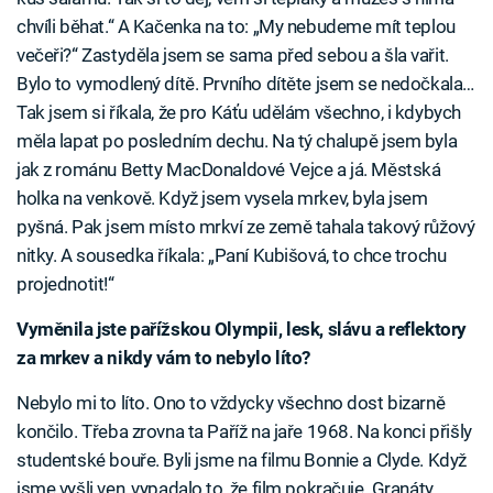
chvíli běhat.“ A Kačenka na to: „My nebudeme mít teplou
večeři?“ Zastyděla jsem se sama před sebou a šla vařit.
Bylo to vymodlený dítě. Prvního dítěte jsem se nedočkala…
Tak jsem si říkala, že pro Káťu udělám všechno, i kdybych
měla lapat po posledním dechu. Na tý chalupě jsem byla
jak z románu Betty MacDonaldové Vejce a já. Městská
holka na venkově. Když jsem vysela mrkev, byla jsem
pyšná. Pak jsem místo mrkví ze země tahala takový růžový
nitky. A sousedka říkala: „Paní Kubišová, to chce trochu
projednotit!“
Vyměnila jste pařížskou Olympii, lesk, slávu a reflektory
za mrkev a nikdy vám to nebylo líto?
Nebylo mi to líto. Ono to vždycky všechno dost bizarně
končilo. Třeba zrovna ta Paříž na jaře 1968. Na konci přišly
studentské bouře. Byli jsme na filmu Bonnie a Clyde. Když
jsme vyšli ven, vypadalo to, že film pokračuje. Granáty,