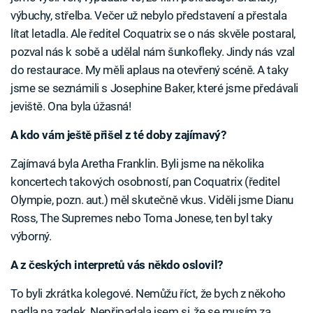
výbuchy, střelba. Večer už nebylo představení a přestala
lítat letadla. Ale ředitel Coquatrix se o nás skvěle postaral,
pozval nás k sobě a udělal nám šunkofleky. Jindy nás vzal
do restaurace. My měli aplaus na otevřený scéně. A taky
jsme se seznámili s Josephine Baker, které jsme předávali
jeviště. Ona byla úžasná!
A kdo vám ještě přišel z té doby zajímavý?
Zajímavá byla Aretha Franklin. Byli jsme na několika
koncertech takových osobností, pan Coquatrix (ředitel
Olympie, pozn. aut.) měl skutečně vkus. Viděli jsme Dianu
Ross, The Supremes nebo Toma Jonese, ten byl taky
výborný.
A z českých interpretů vás někdo oslovil?
To byli zkrátka kolegové. Nemůžu říct, že bych z někoho
padla na zadek. Nepřipadala jsem si, že se musím za