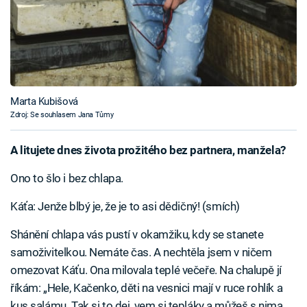
Marta Kubišová
Zdroj: Se souhlasem Jana Tůmy
A litujete dnes života prožitého bez partnera, manžela?
Ono to šlo i bez chlapa.
Káťa: Jenže blbý je, že je to asi dědičný! (smích)
Shánění chlapa vás pustí v okamžiku, kdy se stanete
samoživitelkou. Nemáte čas. A nechtěla jsem v ničem
omezovat Káťu. Ona milovala teplé večeře. Na chalupě jí
říkám: „Hele, Kačenko, děti na vesnici mají v ruce rohlík a
kus salámu. Tak si to dej, vem si tepláky a můžeš s nima