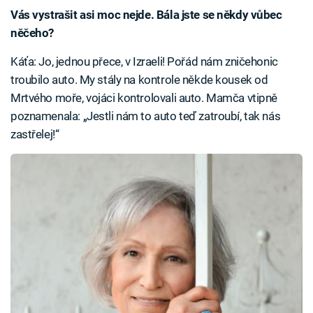
Vás vystrašit asi moc nejde. Bála jste se někdy vůbec
něčeho?
Káťa: Jo, jednou přece, v Izraeli! Pořád nám zničehonic
troubilo auto. My stály na kontrole někde kousek od
Mrtvého moře, vojáci kontrolovali auto. Mamča vtipně
poznamenala: „Jestli nám to auto teď zatroubí, tak nás
zastřelej!“