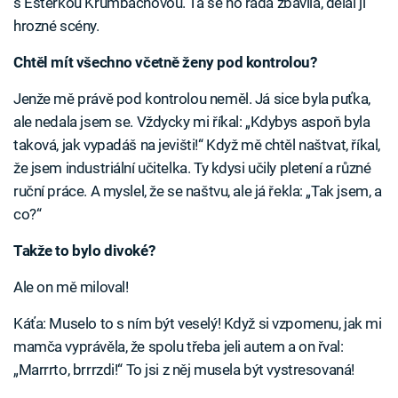
s Esterkou Krumbachovou. Ta se ho ráda zbavila, dělal jí
hrozné scény.
Chtěl mít všechno včetně ženy pod kontrolou?
Jenže mě právě pod kontrolou neměl. Já sice byla puťka,
ale nedala jsem se. Vždycky mi říkal: „Kdybys aspoň byla
taková, jak vypadáš na jevišti!“ Když mě chtěl naštvat, říkal,
že jsem industriální učitelka. Ty kdysi učily pletení a různé
ruční práce. A myslel, že se naštvu, ale já řekla: „Tak jsem, a
co?“
Takže to bylo divoké?
Ale on mě miloval!
Káťa: Muselo to s ním být veselý! Když si vzpomenu, jak mi
mamča vyprávěla, že spolu třeba jeli autem a on řval:
„Marrrto, brrrzdi!“ To jsi z něj musela být vystresovaná!