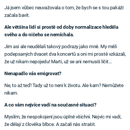
Já jsem vůbec neuvažovala o tom, že bych se s tou pakáží
začala bavit.
Ale většina lidí si prostě od doby normalizace hleděla
svého a do ničeho se nemíchala.
Jim asi ale neudělali takový podrazy jako mně. My měli
podepsaných dvacet dva koncertů a oni mi prostě vzkázali,
že už nikam nepojedu! Marti, už se ani nemusíš líčit…
Nenapadlo vás emigrovat?
Ne, to až teď! Tady už to není k životu. Ale kam? Nemůžete
nikam.
A co vám nejvíce vadí na současné situaci?
Myslím, že nespokojení jsou úplně všichni. Nejvíc mi vadí,
že dělají z člověka blbce. A začali nás strašit.