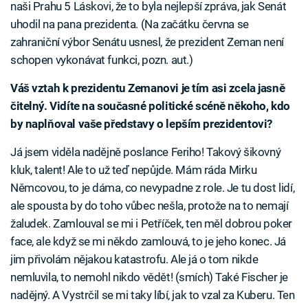
naši Prahu 5 Láskovi, že to byla nejlepší zpráva, jak Senát
uhodil na pana prezidenta. (Na začátku června se
zahraniční výbor Senátu usnesl, že prezident Zeman není
schopen vykonávat funkci, pozn. aut.)
Váš vztah k prezidentu Zemanovi je tím asi zcela jasně
čitelný. Vidíte na současné politické scéně někoho, kdo
by naplňoval vaše představy o lepším prezidentovi?
Já jsem viděla nadějně poslance Feriho! Takový šikovný
kluk, talent! Ale to už teď nepůjde. Mám ráda Mirku
Němcovou, to je dáma, co nevypadne z role. Je tu dost lidí,
ale spousta by do toho vůbec nešla, protože na to nemají
žaludek. Zamlouval se mi i Petříček, ten měl dobrou poker
face, ale když se mi někdo zamlouvá, to je jeho konec. Já
jim přivolám nějakou katastrofu. Ale já o tom nikde
nemluvila, to nemohl nikdo vědět! (smích) Také Fischer je
nadějný. A Vystrčil se mi taky líbí, jak to vzal za Kuberu. Ten