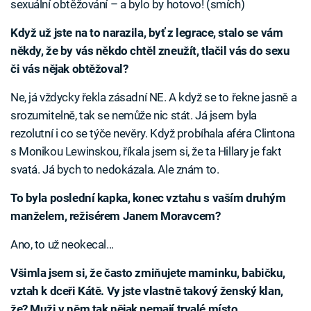
sexuální obtěžování – a bylo by hotovo! (smích)
Když už jste na to narazila, byť z legrace, stalo se vám
někdy, že by vás někdo chtěl zneužít, tlačil vás do sexu
či vás nějak obtěžoval?
Ne, já vždycky řekla zásadní NE. A když se to řekne jasně a
srozumitelně, tak se nemůže nic stát. Já jsem byla
rezolutní i co se týče nevěry. Když probíhala aféra Clintona
s Monikou Lewinskou, říkala jsem si, že ta Hillary je fakt
svatá. Já bych to nedokázala. Ale znám to.
To byla poslední kapka, konec vztahu s vaším druhým
manželem, režisérem Janem Moravcem?
Ano, to už neokecal...
Všimla jsem si, že často zmiňujete maminku, babičku,
vztah k dceři Kátě. Vy jste vlastně takový ženský klan,
že? Muži v něm tak nějak nemají trvalé místo.