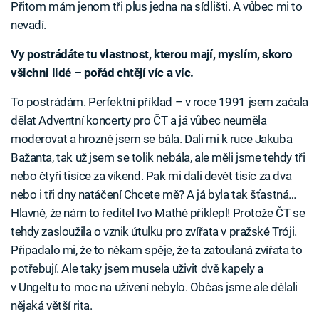
Přitom mám jenom tři plus jedna na sídlišti. A vůbec mi to
nevadí.
Vy postrádáte tu vlastnost, kterou mají, myslím, skoro
všichni lidé – pořád chtějí víc a víc.
To postrádám. Perfektní příklad – v roce 1991 jsem začala
dělat Adventní koncerty pro ČT a já vůbec neuměla
moderovat a hrozně jsem se bála. Dali mi k ruce Jakuba
Bažanta, tak už jsem se tolik nebála, ale měli jsme tehdy tři
nebo čtyři tisíce za víkend. Pak mi dali devět tisíc za dva
nebo i tři dny natáčení Chcete mě? A já byla tak šťastná…
Hlavně, že nám to ředitel Ivo Mathé přiklepl! Protože ČT se
tehdy zasloužila o vznik útulku pro zvířata v pražské Tróji.
Připadalo mi, že to někam spěje, že ta zatoulaná zvířata to
potřebují. Ale taky jsem musela uživit dvě kapely a
v Ungeltu to moc na uživení nebylo. Občas jsme ale dělali
nějaká větší rita.