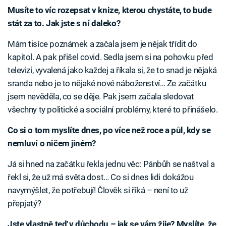
Musíte to víc rozepsat v knize, kterou chystáte, to bude
stát za to. Jak jste s ní daleko?
Mám tisíce poznámek a začala jsem je nějak třídit do
kapitol. A pak přišel covid. Sedla jsem si na pohovku před
televizi, vyvalená jako každej a říkala si, že to snad je nějaká
sranda nebo je to nějaké nové náboženství… Ze začátku
jsem nevěděla, co se děje. Pak jsem začala sledovat
všechny ty politické a sociální problémy, které to přinášelo.
Co si o tom myslíte dnes, po více než roce a půl, kdy se
nemluví o ničem jiném?
Já si hned na začátku řekla jednu věc: Pánbůh se naštval a
řekl si, že už má světa dost… Co si dnes lidi dokážou
navymýšlet, že potřebují! Člověk si říká – není to už
přepjatý?
Jste vlastně teď v důchodu – jak se vám žije? Myslíte, že