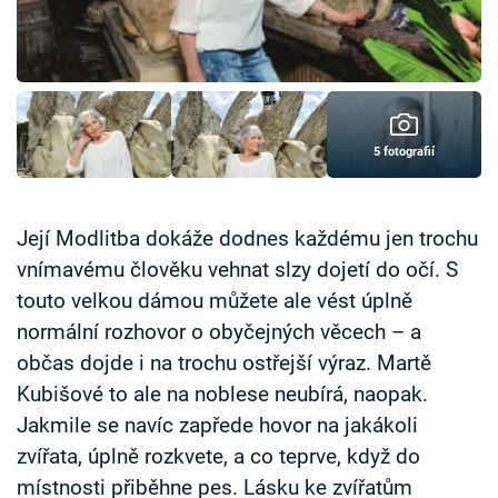
Časopis
Sledujte prima+
Přihlášení
5 fotografií
Sledujte nás
Její Modlitba dokáže dodnes každému jen trochu
vnímavému člověku vehnat slzy dojetí do očí. S
touto velkou dámou můžete ale vést úplně
normální rozhovor o obyčejných věcech – a
občas dojde i na trochu ostřejší výraz. Martě
Kubišové to ale na noblese neubírá, naopak.
Jakmile se navíc zapřede hovor na jakákoli
zvířata, úplně rozkvete, a co teprve, když do
místnosti přiběhne pes. Lásku ke zvířatům