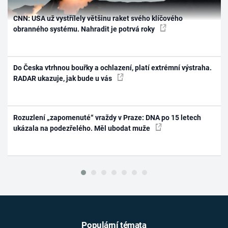
CNN: USA už vystřílely většinu raket svého klíčového
obranného systému. Nahradit je potrvá roky
Do Česka vtrhnou bouřky a ochlazení, platí extrémní výstraha.
RADAR ukazuje, jak bude u vás
Rozuzlení „zapomenuté“ vraždy v Praze: DNA po 15 letech
ukázala na podezřelého. Měl ubodat muže
Populární témata