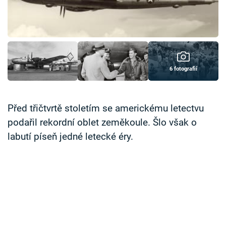
Časopis
Sledujte prima+
Přihlášení
6 fotografií
Sledujte nás
Před třičtvrtě stoletím se americkému letectvu
podařil rekordní oblet zeměkoule. Šlo však o
labutí píseň jedné letecké éry.