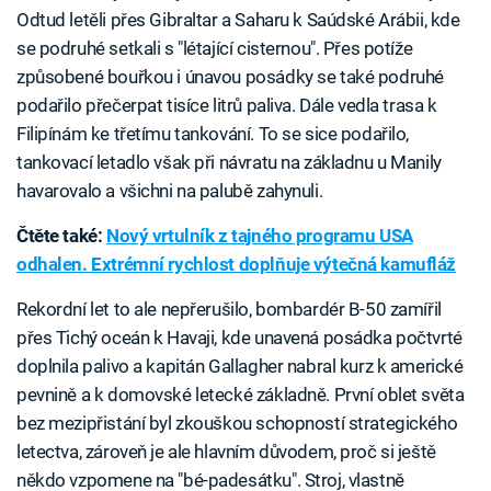
Odtud letěli přes Gibraltar a Saharu k Saúdské Arábii, kde
se podruhé setkali s "létající cisternou". Přes potíže
způsobené bouřkou i únavou posádky se také podruhé
podařilo přečerpat tisíce litrů paliva. Dále vedla trasa k
Filipínám ke třetímu tankování. To se sice podařilo,
tankovací letadlo však při návratu na základnu u Manily
havarovalo a všichni na palubě zahynuli.
Čtěte také:
Nový vrtulník z tajného programu USA
odhalen. Extrémní rychlost doplňuje výtečná kamufláž
Rekordní let to ale nepřerušilo, bombardér B-50 zamířil
přes Tichý oceán k Havaji, kde unavená posádka počtvrté
doplnila palivo a kapitán Gallagher nabral kurz k americké
pevnině a k domovské letecké základně. První oblet světa
bez mezipřistání byl zkouškou schopností strategického
letectva, zároveň je ale hlavním důvodem, proč si ještě
někdo vzpomene na "bé-padesátku". Stroj, vlastně