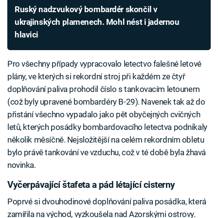
Ruský nadzvukový bombardér skončil v
ukrajinských plamenech. Mohl nést i jadernou
hlavici
Pro všechny případy vypracovalo letectvo falešné letové
plány, ve kterých si rekordní stroj při každém ze čtyř
doplňování paliva prohodil číslo s tankovacím letounem
(což byly upravené bombardéry B-29). Navenek tak až do
přistání všechno vypadalo jako pět obyčejných cvičných
letů, kterých posádky bombardovacího letectva podnikaly
několik měsíčně. Nejsložitější na celém rekordním obletu
bylo právě tankování ve vzduchu, což v té době byla žhavá
novinka.
Vyčerpávající štafeta a pád létající cisterny
Poprvé si dvouhodinové doplňování paliva posádka, která
zamířila na východ, vyzkoušela nad Azorskými ostrovy.