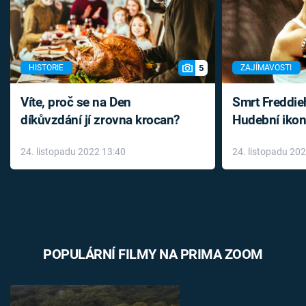
5
HISTORIE
ZAJÍMAVOSTI
Víte, proč se na Den
Smrt Freddie
díkůvzdání jí zrovna krocan?
Hudební ikon
až do konce 
24. listopadu 2022 13:40
24. listopadu 20
léky
POPULÁRNÍ FILMY NA PRIMA ZOOM