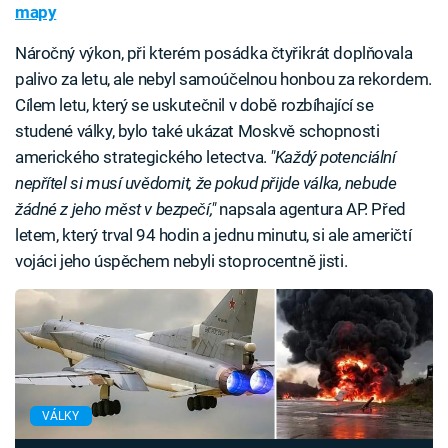
mapy
Náročný výkon, při kterém posádka čtyřikrát doplňovala
palivo za letu, ale nebyl samoúčelnou honbou za rekordem.
Cílem letu, který se uskutečnil v době rozbíhající se
studené války, bylo také ukázat Moskvě schopnosti
amerického strategického letectva.
"Každý potenciální
nepřítel si musí uvědomit, že pokud přijde válka, nebude
žádné z jeho měst v bezpečí,"
napsala agentura AP. Před
letem, který trval 94 hodin a jednu minutu, si ale američtí
vojáci jeho úspěchem nebyli stoprocentně jisti.
VÁLKY