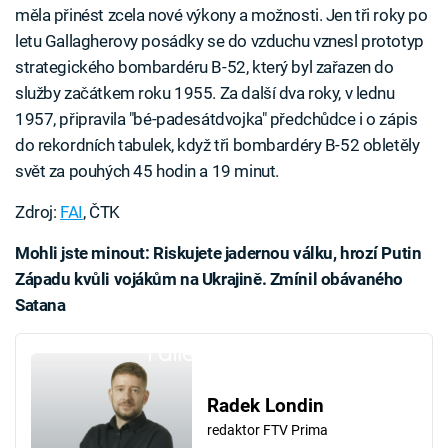
měla přinést zcela nové výkony a možnosti. Jen tři roky po
letu Gallagherovy posádky se do vzduchu vznesl prototyp
strategického bombardéru B-52, který byl zařazen do
služby začátkem roku 1955. Za další dva roky, v lednu
1957, připravila "bé-padesátdvojka" předchůdce i o zápis
do rekordních tabulek, když tři bombardéry B-52 obletěly
svět za pouhých 45 hodin a 19 minut.
Zdroj:
FAI
, ČTK
Mohli jste minout: Riskujete jadernou válku, hrozí Putin
Západu kvůli vojákům na Ukrajině. Zmínil obávaného
Satana
Failed to fetch
Radek Londin
redaktor FTV Prima