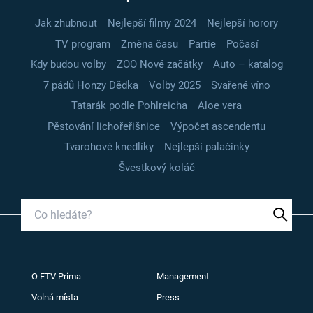
Jak zhubnout
Nejlepší filmy 2024
Nejlepší horory
TV program
Změna času
Partie
Počasí
Kdy budou volby
ZOO Nové začátky
Auto – katalog
7 pádů Honzy Dědka
Volby 2025
Svařené víno
Tatarák podle Pohlreicha
Aloe vera
Pěstování lichořeřišnice
Výpočet ascendentu
Tvarohové knedlíky
Nejlepší palačinky
Švestkový koláč
O FTV Prima
Management
Volná místa
Press