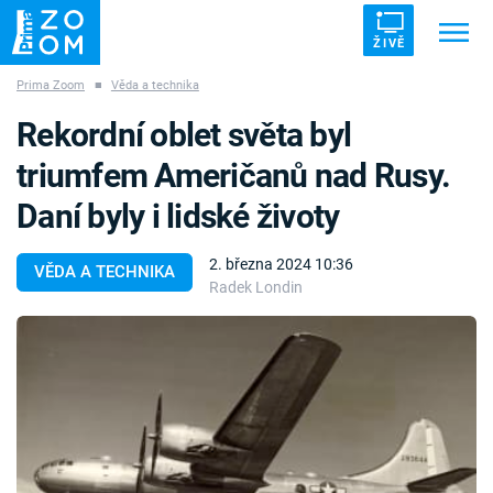
ŽIVĚ
Prima Zoom
■
Věda a technika
Trendy:
ZRÁDCI
UFO
DRUHÁ SVĚTOVÁ VÁLKA
Rekordní oblet světa byl
ZÁHADY
VETŘELCI DÁVNOVĚKU
triumfem Američanů nad Rusy.
Daní byly i lidské životy
2. března 2024 10:36
VĚDA A TECHNIKA
Radek Londin
Témata
Témata
Pořady
TV Program