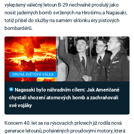
vylepšený válečný letoun B-29 nechvalně proslulý jako
nosič jaderných bomb svržených na Hirošimu a Nagasaki,
totiž přišel do služby na samém sklonku éry pístových
bombardérů.
DRUHÁ SVĚTOVÁ VÁLKA
Nagasaki bylo náhradním cílem: Jak Američané
chystali shození atomových bomb a zachraňovali
své vojáky
Koncem 40. let se na rýsovacích prknech již rodila nová
generace letounů, poháněných proudovými motory, která