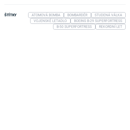
ŠTÍTKY
ATOMOVÁ BOMBA
BOMBARDÉR
STUDENÁ VÁLKA
VOJENSKÉ LETADLO
BOEING B-29 SUPERFORTRESS
B-50 SUPERFORTRESS
REKORDNÍ LET