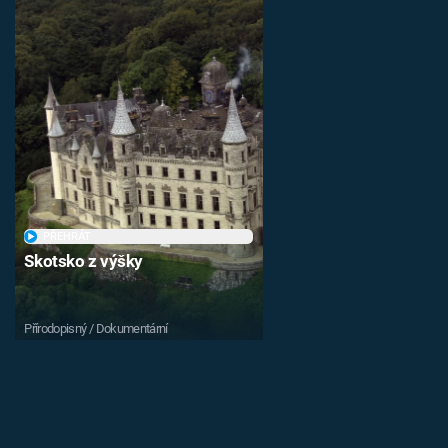
PŘEHRÁT
Skotsko z výšky
Přírodopisný / Dokumentární