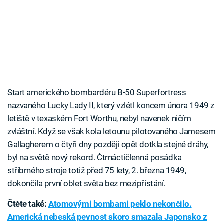
Start amerického bombardéru B-50 Superfortress
nazvaného Lucky Lady II, který vzlétl koncem února 1949 z
letiště v texaském Fort Worthu, nebyl navenek ničím
zvláštní. Když se však kola letounu pilotovaného Jamesem
Gallagherem o čtyři dny později opět dotkla stejné dráhy,
byl na světě nový rekord. Čtrnáctičlenná posádka
stříbrného stroje totiž před 75 lety, 2. března 1949,
dokončila první oblet světa bez mezipřistání.
Čtěte také:
Atomovými bombami peklo nekončilo.
Americká nebeská pevnost skoro smazala Japonsko z