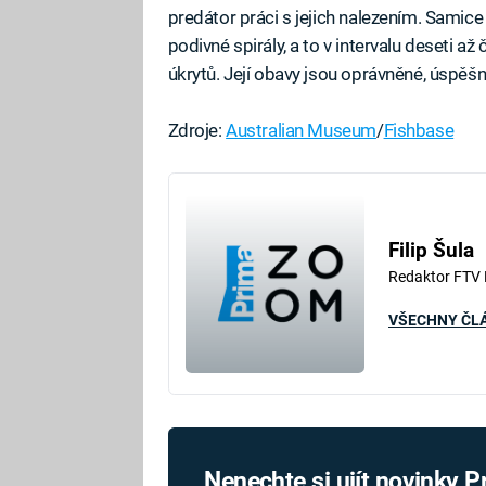
predátor práci s jejich nalezením. Samice 
podivné spirály, a to v intervalu deseti až
úkrytů. Její obavy jsou oprávněné, úspěšn
Zdroje:
Australian Museum
/
Fishbase
Filip Šula
Redaktor FTV
VŠECHNY ČL
Nenechte si ujít novinky 