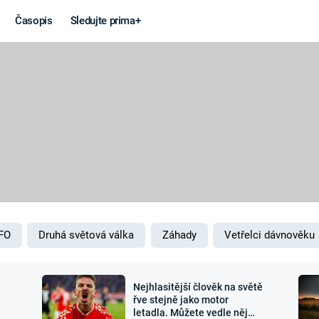
Časopis
Sledujte prima+
Věda a
Války
technika
STUDENÁ V
KORONAVIRUS
VÁLKA VE
VIETNAMU
VESMÍR
VÁLEČNÉ FI
MARS
SERIÁLY
FO
Druhá světová válka
Záhady
Vetřelci dávnověku
Nejhlasitější člověk na světě
Záhady a
Zajímav
řve stejně jako motor
letadla. Můžete vedle něj
konspirace