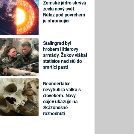
Zemské jádro skrývá
zcela nový svět.
Nález pod povrchem
je ohromující
Stalingrad byl
hrobem Hitlerovy
armády. Žukov vlákal
statisíce nacistů do
smrtící pasti
Neandertálce
nevyhubila válka s
člověkem. Nový
objev ukazuje na
zkázonosné
rozhodnutí