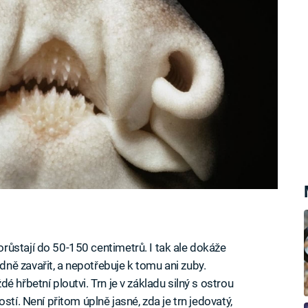
ůstají do 50-150 centimetrů. I tak ale dokáže
ně zavařit, a nepotřebuje k tomu ani zuby.
 hřbetní ploutvi. Trn je v základu silný s ostrou
stí. Není přitom úplně jasné, zda je trn jedovatý,