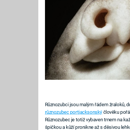
Různozubci jsou malým řádem žraloků, dor
různozubec portjacksonský
člověku pořád
Různozubec je totiž vybaven trnem na každé
špičkou a kůží pronikne až s děsivou lehko