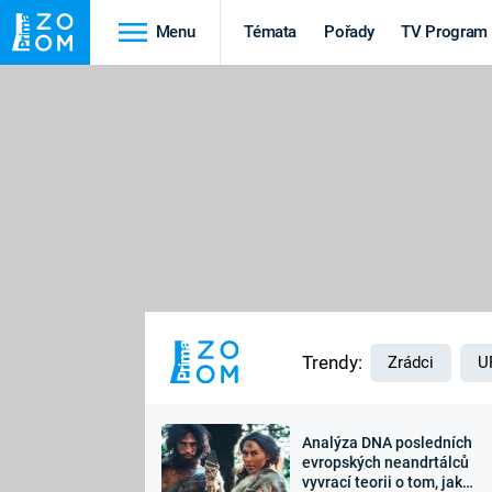
Menu
Témata
Pořady
TV Program
Cestování
Historie
HRADY A ZÁMKY
VIKINGOVÉ
HEDVÁBNÁ STEZKA
EPIDEMIE A
PANDEMIE
PŘÍRODA
STAROVĚKÝ EGYPT
Trendy:
Zrádci
U
Analýza DNA posledních
Druhá
Výročí
evropských neandrtálců
vyvrací teorii o tom, jak
světová válka