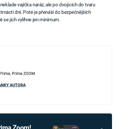
neklade vajíčka naráz, ale po dvojicích do tvaru
 čtrnácti dní. Poté je přenáší do bezpečnějších
ě se jich vylíhne jen minimum.
 Prima, Prima ZOOM
ÁNKY AUTORA
Prima Zoom!