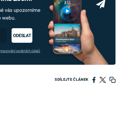
dně vás upozorníme
ho webu.
ODESLAT
racování osobních údajů
SDÍLEJTE ČLÁNEK