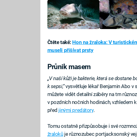
Čtěte také:
Hon na žraloka: V turistickém
museli přišívat prsty
Průnik masem
„V naší kůži je bakterie, která se dostane b
k sepsi,“
vysvětluje lékař Benjamin Abo v 
můžete vidět detailní záběry na trn různ
v pozdních nočních hodinách, vzhledem ke
před
jinými predátory
.
Tomu ostatně přizpůsobuje i své rozmnož
žraloků
je různozubec portjacksonský vejc