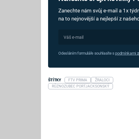
Zanechte nám svůj e-mail a 1x tý
na to nejnovější a nejlepší z naše
Odesláním formuláře souhlasíte s
podmínkami zp
ŠTÍTKY
FTV PRIMA
ŽRALOCI
RŮZNOZUBEC PORTJACKSONSKÝ