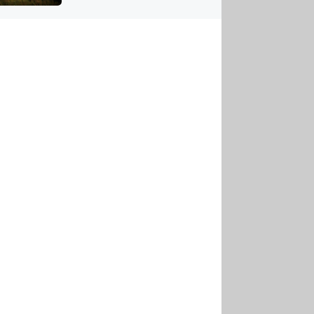
US
tornádem
RSUS
ZE A