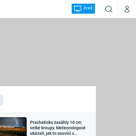
ŽIVĚ
Vyhledávání
Můj p
Prima+
ÁLKA
CNN Prima NEWS
Prima FRESH
Prima LIVING
LMY A
Prima Ženy
Prima LAJK
Prachaticko zasáhly 10 cm
osti
velké kroupy. Meteorologové
Sledujte nás
ukázali, jak to souvisí s