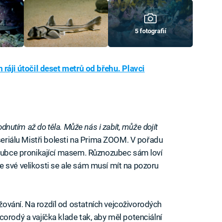
5 fotografií
 ráji útočil deset metrů od břehu. Plavci
odnutím až do těla. Může nás i zabít, může dojít
seriálu Mistři bolesti na Prima ZOOM. V pořadu
ozubce pronikající masem. Různozubec sám loví
 své velikosti se ale sám musí mít na pozoru
ování. Na rozdíl od ostatních vejcoživorodých
orodý a vajíčka klade tak, aby měl potenciální