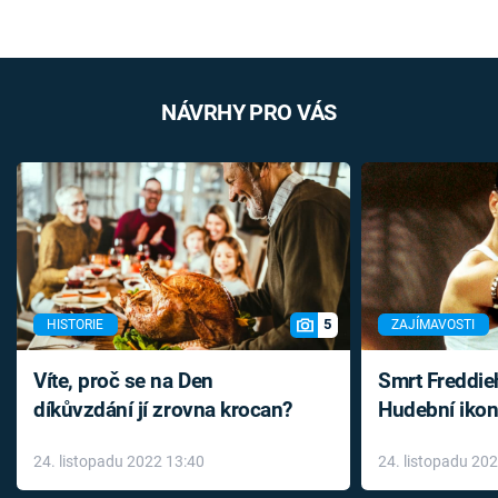
NÁVRHY PRO VÁS
5
HISTORIE
ZAJÍMAVOSTI
Víte, proč se na Den
Smrt Freddie
díkůvzdání jí zrovna krocan?
Hudební ikon
až do konce 
24. listopadu 2022 13:40
24. listopadu 20
léky