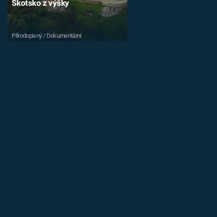
Skotsko z výšky
Přírodopisný / Dokumentární