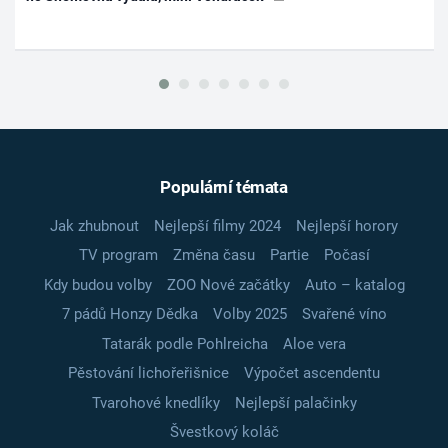
Populární témata
Jak zhubnout
Nejlepší filmy 2024
Nejlepší horory
TV program
Změna času
Partie
Počasí
Kdy budou volby
ZOO Nové začátky
Auto – katalog
7 pádů Honzy Dědka
Volby 2025
Svařené víno
Tatarák podle Pohlreicha
Aloe vera
Pěstování lichořeřišnice
Výpočet ascendentu
Tvarohové knedlíky
Nejlepší palačinky
Švestkový koláč