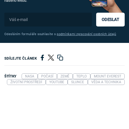
našeho webu.
ODESLAT
Odesláním formuláře souhlasíte s
podmínkami zpracování osobních údajů
SDÍLEJTE ČLÁNEK
ŠTÍTKY
NASA
POČASÍ
ZEMĚ
TEPLO
MOUNT EVEREST
ŽIVOTNÍ PROSTŘEDÍ
YOUTUBE
SLUNCE
VĚDA A TECHNIKA