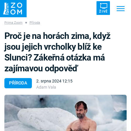
ŽIVĚ
Prima Zoom
■
Příroda
Trendy:
ZRÁDCI
UFO
DRUHÁ SVĚTOVÁ VÁLKA
Proč je na horách zima, když
ZÁHADY
VETŘELCI DÁVNOVĚKU
jsou jejich vrcholky blíž ke
Slunci? Zákeřná otázka má
zajímavou odpověď
Témata
2. srpna 2024 12:15
PŘÍRODA
Adam Vala
Témata
Pořady
TV Program