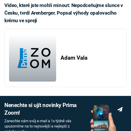
Video, které jste mohli minout: Nepodceňujme slunce v
Česku, tvrdí Arenberger. Popsal výhody opalovacího
krému ve spreji
Failed to fetch
Adam Vala
Nenechte si ujít novinky Prima
Zoom!
Zanechte nám svůj e-mail a 1x týdně vás
upozorníme na to nejnovější a nejlepší z