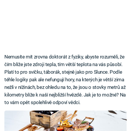
Nemusíte mít zrovna doktorát z fyziky, abyste rozuměli, že
čím blíže jste zdroji tepla, tím větší teplota na vás působí.
Platí to pro svíčku, táborák, stejně jako pro Slunce. Podle
téhle logiky pak ale nefungují hory, na kterých je větší zima
nežli v nížinách, bez ohledu na to, že jsou o stovky metrů až
kilometry blíže k naší nejbližší hvězdě. Jak je to možné? Na
to vám opět spolehlivě odpoví vědci.