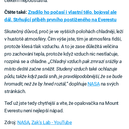
celkem nepodstatná.
Čtěte také:
Zradilo ho počasí i vlastní tělo, bojoval ale
dál. Strhující příběh prvního postiženého na Everestu
Skutečný důvod, proč je ve vyšších polohách chladněji, leží
v hustotě atmosféry. Čím výše jste, tím je atmosféra řidší,
protože klesá tlak vzduchu. A to je zase důležitá veličina
pro zachování tepla, protože když vzduch nic nestlačuje,
rozpíná se a chladne.
„Chladný vzduch pak zmrazí srážky a
místo deště začne sněžit. Studený vzduch také ochlazuje
půdu, takže když padá sníh, je pravděpodobnější, že se bude
hromadit, než že by hned roztál,“
doplňuje
NASA
na svých
stránkách.
Teď už jste tedy chytřejší a víte, že opalovačka na Mount
Everestu není nejlepší nápad.
Zdroj:
NASA
,
Zak's Lab - YouTube