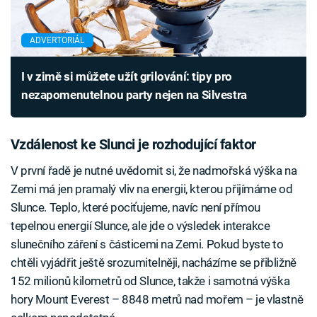
ADVERTORIÁL
I v zimě si můžete užít grilování: tipy pro
nezapomenutelnou party nejen na Silvestra
Vzdálenost ke Slunci je rozhodující faktor
V první řadě je nutné uvědomit si, že nadmořská výška na
Zemi má jen pramalý vliv na energii, kterou přijímáme od
Slunce. Teplo, které pociťujeme, navíc není přímou
tepelnou energií Slunce, ale jde o výsledek interakce
slunečního záření s částicemi na Zemi. Pokud byste to
chtěli vyjádřit ještě srozumitelněji, nacházíme se přibližně
152 milionů kilometrů od Slunce, takže i samotná výška
hory Mount Everest – 8848 metrů nad mořem – je vlastně