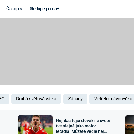
Časopis
Sledujte prima+
Věda a
Války
technika
STUDENÁ V
KORONAVIRUS
VÁLKA VE
VIETNAMU
VESMÍR
VÁLEČNÉ FI
MARS
SERIÁLY
FO
Druhá světová válka
Záhady
Vetřelci dávnověku
Nejhlasitější člověk na světě
Záhady a
Zajímav
řve stejně jako motor
letadla. Můžete vedle něj
konspirace