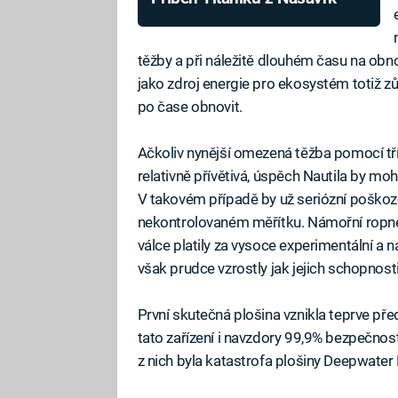
těžby a při náležitě dlouhém času na ob
jako zdroj energie pro ekosystém totiž zů
po čase obnovit.
Ačkoliv nynější omezená těžba pomocí tří
relativně přívětivá, úspěch Nautila by mo
V takovém případě by už seriózní poškoze
nekontrolovaném měřítku. Námořní ropné 
válce platily za vysoce experimentální a ná
však prudce vzrostly jak jejich schopnosti,
První skutečná plošina vznikla teprve pře
tato zařízení i navzdory 99,9% bezpečnos
z nich byla katastrofa plošiny Deepwater