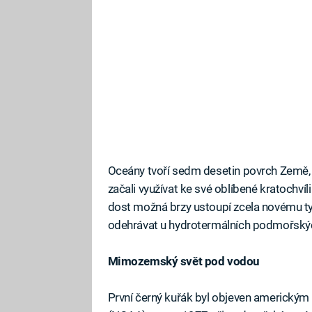
Oceány tvoří sedm desetin povrch Země, t
začali využívat ke své oblíbené kratochvíl
dost možná brzy ustoupí zcela novému t
odehrávat u hydrotermálních podmořskýc
Mimozemský svět pod vodou
První černý kuřák byl objeven americký