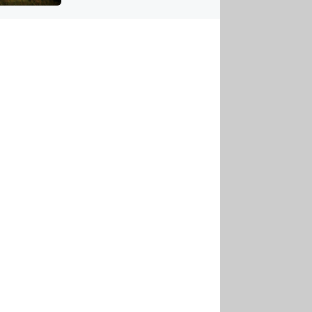
US
tornádem
RSUS
ZE A