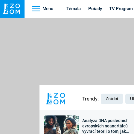
Menu
Témata
Pořady
TV Program
Cestování
Historie
HRADY A ZÁMKY
VIKINGOVÉ
HEDVÁBNÁ STEZKA
EPIDEMIE A
PANDEMIE
PŘÍRODA
STAROVĚKÝ EGYPT
Trendy:
Zrádci
U
Analýza DNA posledních
Druhá
Výročí
evropských neandrtálců
vyvrací teorii o tom, jak
světová válka