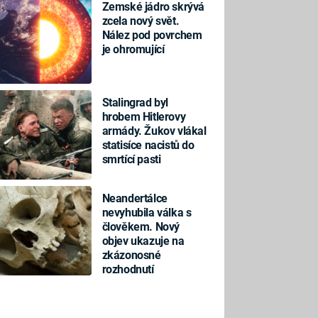
Zemské jádro skrývá
zcela nový svět.
Nález pod povrchem
je ohromující
Stalingrad byl
hrobem Hitlerovy
armády. Žukov vlákal
statisíce nacistů do
smrtící pasti
Neandertálce
nevyhubila válka s
člověkem. Nový
objev ukazuje na
zkázonosné
rozhodnutí