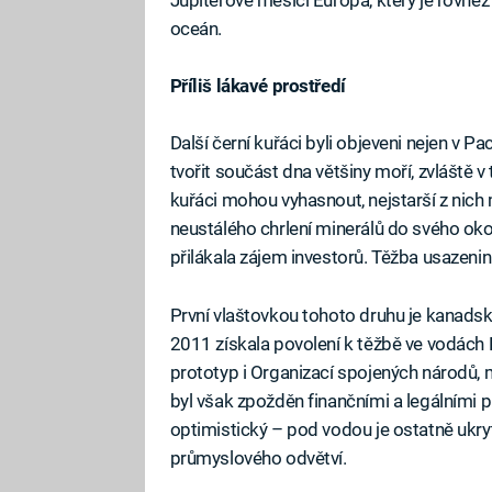
oceán.
Příliš lákavé prostředí
Další černí kuřáci byli objeveni nejen v P
tvořit součást dna většiny moří, zvláště v
kuřáci mohou vyhasnout, nejstarší z nich m
neustálého chrlení minerálů do svého okolí
přilákala zájem investorů. Těžba usazenin
První vlaštovkou tohoto druhu je kanadsk
2011 získala povolení k těžbě ve vodách 
prototyp i Organizací spojených národů, m
byl však zpožděn finančními a legálními 
optimistický – pod vodou je ostatně ukry
průmyslového odvětví.