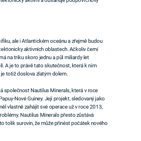
acifiku, ale i Atlantickém oceánu a zřejmě budou
 tektonicky aktivních oblastech. Ačkoliv černí
á na triku skoro jednu a půl miliardy let
. A je to právě tato skutečnost, která k nim
 je totiž doslova zlatým dolem.
á společnost Nautilus Minerals, která v roce
Papuy-Nové Guiney. Její projekt, sledovaný jako
ěl vlastně zahájit své operace už v roce 2013,
problémy. Nautilus Minerals přesto zůstává
to tolik surovin, že může přinést počátek nového