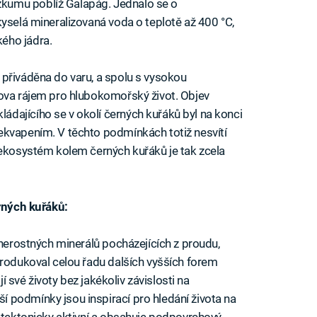
kumu poblíž Galapág. Jednalo se o
kyselá mineralizovaná voda o teplotě až 400 °C,
ého jádra.
přiváděna do varu, a spolu s vysokou
lova rájem pro hlubokomořský život. Objev
dajícího se v okolí černých kuřáků byl na konci
ekvapením. V těchto podmínkách totiž nesvítí
 ekosystém kolem černých kuřáků je tak zcela
erných kuřáků:
 nerostných minerálů pocházejících z proudu,
produkoval celou řadu dalších vyšších forem
jí své životy bez jakékoliv závislosti na
 podmínky jsou inspirací pro hledání života na
ž tektonicky aktivní a obsahuje podpovrchový