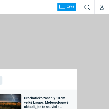
ŽIVĚ
Vyhledávání
Můj p
Prima+
ÁLKA
CNN Prima NEWS
Prima FRESH
Prima LIVING
LMY A
Prima Ženy
Prima LAJK
Prachaticko zasáhly 10 cm
osti
velké kroupy. Meteorologové
Sledujte nás
ukázali, jak to souvisí s