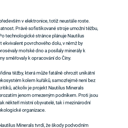
ředevším v elektronice, totiž neustále roste.
datnost. Právě sofistikované stroje umožní těžbu,
 Po technologické stránce plánuje Nautilus
it ekvivalent povrchového dolu, v němž by
prosévaly mořské dno a posílaly minerály k
iny směřovaly k opracování do Číny.
Vidina těžby, která může fatálně ohrozit unikátní
ekosystém kolem kuřáků, samozřejmě není bez
kritiků, ačkoliv je projekt Nautilus Minerals
prozatím jenom omezeným podnikem. Proti jsou
jak někteří místní obyvatelé, tak i mezinárodní
ekologické organizace.
Nautilus Minerals tvrdí, že škody podvodním