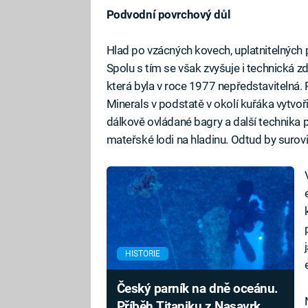
Podvodní povrchový důl
Hlad po vzácných kovech, uplatnitelných p
Spolu s tím se však zvyšuje i technická z
která byla v roce 1977 nepředstavitelná.
Minerals v podstatě v okolí kuřáka vytvoř
dálkově ovládané bagry a další technika 
mateřské lodi na hladinu. Odtud by surov
HISTORIE
Český parník na dně oceánu.
Příběh Titaniku z Nasavrk