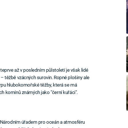
eprve až v posledním půlstoletí je však lidé
i – těžbě vzácných surovin. Ropné plošiny ale
ypu hlubokomořské těžby, která se má
h komínů známých jako "černí kuřáci".
m Národním úřadem pro oceán a atmosféru