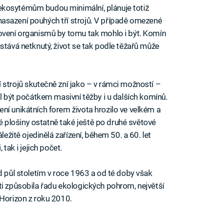
ekosytémům budou minimální, plánuje totiž
nasazení pouhých tří strojů. V případě omezené
novení organismů by tomu tak mohlo i být. Komín
stává netknutý, život se tak podle těžařů může
 strojů skutečně zní jako – v rámci možností –
hl být počátkem masivní těžby i u dalších komínů.
ní unikátních forem života hrozilo ve velkém a
plošiny ostatně také ještě po druhé světové
ležitě ojedinělá zařízení, během 50. a 60. let
 tak i jejich počet.
d půl stoletím v roce 1963 a od té doby však
ti způsobila řadu ekologických pohrom, největší
 Horizon z roku 2010.