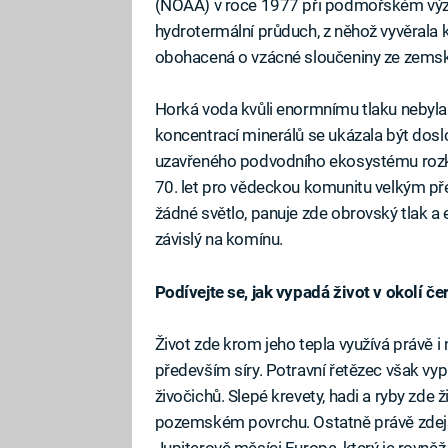
(NOAA) v roce 1977 při podmořském výz
hydrotermální průduch, z něhož vyvěrala 
obohacená o vzácné sloučeniny ze zemsk
Horká voda kvůli enormnímu tlaku nebyla 
koncentrací minerálů se ukázala být dos
uzavřeného podvodního ekosystému rozklá
70. let pro vědeckou komunitu velkým př
žádné světlo, panuje zde obrovský tlak a
závislý na komínu.
Podívejte se, jak vypadá život v okolí č
Život zde krom jeho tepla využívá právě i
především síry. Potravní řetězec však vy
živočichů. Slepé krevety, hadi a ryby zde ži
pozemském povrchu. Ostatně právě zdejší
Jupiterově měsíci Europa, který je rovně