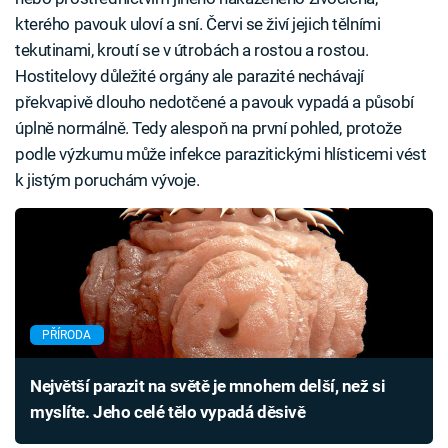
kterého pavouk uloví a sní. Červi se živí jejich tělními
tekutinami, kroutí se v útrobách a rostou a rostou.
Hostitelovy důležité orgány ale parazité nechávají
překvapivě dlouho nedotčené a pavouk vypadá a působí
úplně normálně. Tedy alespoň na první pohled, protože
podle výzkumu může infekce parazitickými hlísticemi vést
k jistým poruchám vývoje.
PŘÍRODA
Největší parazit na světě je mnohem delší, než si
myslíte. Jeho celé tělo vypadá děsivě