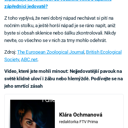
zápřednici jedovaté?
Z toho vyplývá, že není dobrý nápad nechávat si pití na
nočním stolku, a ještě horší nápad je se ráno napít, aniž
byste si obsah sklenice nebo šálku zkontrolovali. Nikdy
nevíte, co všechno se v nich za tmy mohlo odehrát.
Zdroj:
The European Zoological Journal
,
British Ecological
Society
,
ABC.net
.
Video, které jste mohli minout: Nejjedovatější pavouk na
světě klidně uloví i žábu nebo hlemýždě. Podívejte se na
jeho smrtící zásah
Failed to fetch
Klára Ochmanová
redaktorka FTV Prima