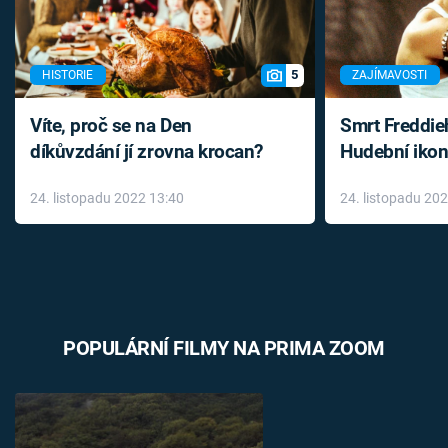
5
HISTORIE
ZAJÍMAVOSTI
Víte, proč se na Den
Smrt Freddie
díkůvzdání jí zrovna krocan?
Hudební ikon
až do konce 
24. listopadu 2022 13:40
24. listopadu 20
léky
POPULÁRNÍ FILMY NA PRIMA ZOOM