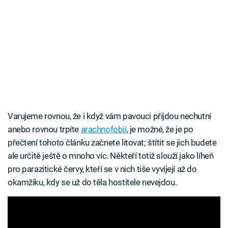
Varujeme rovnou, že i když vám pavouci přijdou nechutní
anebo rovnou trpíte
arachnofobií
, je možné, že je po
přečtení tohoto článku začnete litovat; štítit se jich budete
ale určitě ještě o mnoho víc. Někteří totiž slouží jako líheň
pro parazitické červy, kteří se v nich tiše vyvíjejí až do
okamžiku, kdy se už do těla hostitele nevejdou.