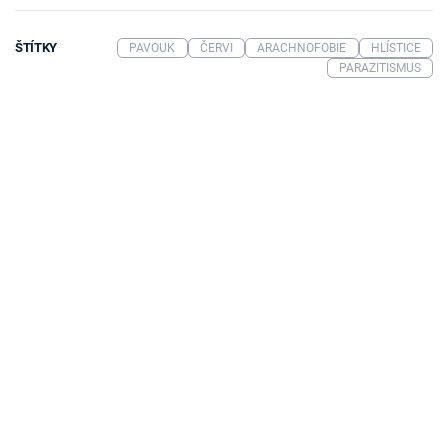
ŠTÍTKY
PAVOUK
ČERVI
ARACHNOFOBIE
HLÍSTICE
PARAZITISMUS