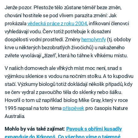
Jenže pozor. Přestože tělo zůstane téměř beze změn,
chování hostitele se pod vlivem parazita změní: Jak
prokázala
vědecká práce z roku 2004
, infikovaní členovci
vyhledávají vodu. Červ totiž potřebuje k dosažení
dospělosti vodní prostředí. Změny
hemolymfy
(tj. obdoby
krve u některých bezobratlých živočichů) u nakaženého
zvířete vyvolávají „žízeň", která ho táhne k vlhkému místu.
V našich domovech ale vlhkých míst moc není, snad s
výjimkou sklenice s vodou na nočním stolku. A to kupodivu
stačí. Výzkumy biologů totiž dokládají několik případů, kdy
se červ vydral z pavoučího těla do sklenky nebo šálku.
Hovořil o tom už například biolog Mike Gray, který v roce
1995 napsal na toto téma
příspěvek
pro časopis Nature
Australia
.
Mohlo by vás také zajímat:
Pavouk s obřími kusadly
expanduje do Krkonoš. Co všechno víme o tajemné