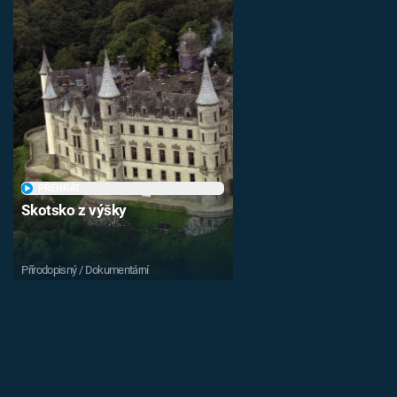
PŘEHRÁT
Skotsko z výšky
Přírodopisný / Dokumentární