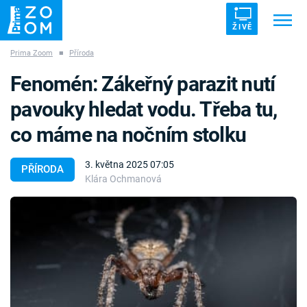
ŽIVĚ
Prima Zoom
■
Příroda
Trendy:
ZRÁDCI
UFO
DRUHÁ SVĚTOVÁ VÁLKA
Fenomén: Zákeřný parazit nutí
ZÁHADY
VETŘELCI DÁVNOVĚKU
pavouky hledat vodu. Třeba tu,
co máme na nočním stolku
3. května 2025 07:05
PŘÍRODA
Klára Ochmanová
Témata
Témata
Pořady
TV Program