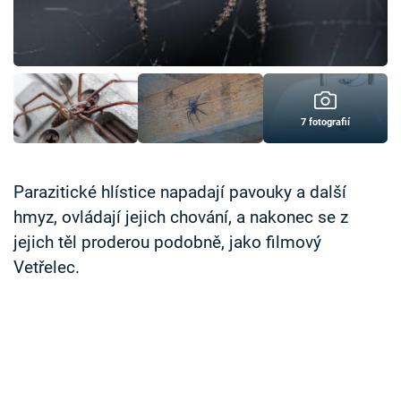
Časopis
Sledujte prima+
Přihlášení
7 fotografií
Sledujte nás
Parazitické hlístice napadají pavouky a další
hmyz, ovládají jejich chování, a nakonec se z
jejich těl proderou podobně, jako filmový
Vetřelec.