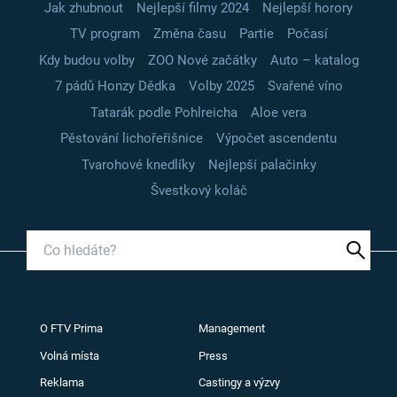
Jak zhubnout
Nejlepší filmy 2024
Nejlepší horory
TV program
Změna času
Partie
Počasí
Kdy budou volby
ZOO Nové začátky
Auto – katalog
7 pádů Honzy Dědka
Volby 2025
Svařené víno
Tatarák podle Pohlreicha
Aloe vera
Pěstování lichořeřišnice
Výpočet ascendentu
Tvarohové knedlíky
Nejlepší palačinky
Švestkový koláč
O FTV Prima
Management
Volná místa
Press
Reklama
Castingy a výzvy