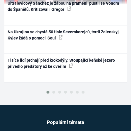
Ultralevicový Sánchez je žábou na prameni, pustil se Vondra
do Španělů. Kritizoval i Gregor
Na Ukrajinu se chystá 50 tisíc Severokorejců, tvrdí Zelenskyj.
Kyjev žádá o pomoc i Soul
Tisíce lidí prchají před krokodýly. Stoupající keňské jezero
přivedlo predátory až ke dveřím
Populární témata