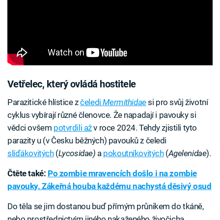
Vetřelec, který ovládá hostitele
Parazitické hlístice z
čeledi
Mermithidae
si pro svůj životní
cyklus vybírají různé členovce. Že napadají i pavouky si
vědci ovšem
potvrdili až
v roce 2024. Tehdy zjistili tyto
parazity u (v Česku běžných) pavouků z čeledi
slíďákovitých
(
Lycosidae)
a
pokoutníkovitých
(
Agelenidae
).
Čtěte také:
Po zombie mravencích došlo i na zombie
pavouky. Zákeřná houba každému nachystá děsivý osud
Do těla se jim dostanou buď přímým průnikem do tkáně,
nebo prostřednictvím jiného nakaženého živočicha,