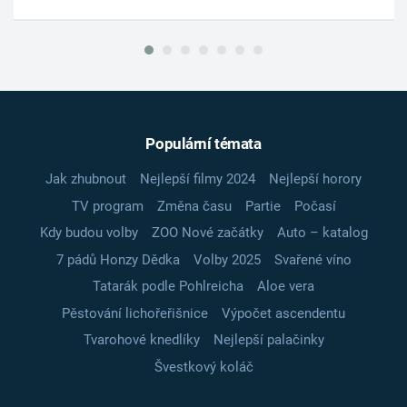
Populární témata
Jak zhubnout
Nejlepší filmy 2024
Nejlepší horory
TV program
Změna času
Partie
Počasí
Kdy budou volby
ZOO Nové začátky
Auto – katalog
7 pádů Honzy Dědka
Volby 2025
Svařené víno
Tatarák podle Pohlreicha
Aloe vera
Pěstování lichořeřišnice
Výpočet ascendentu
Tvarohové knedlíky
Nejlepší palačinky
Švestkový koláč