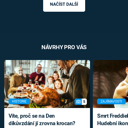
NAČÍST DALŠÍ
NÁVRHY PRO VÁS
5
HISTORIE
ZAJÍMAVOSTI
Víte, proč se na Den
Smrt Freddie
díkůvzdání jí zrovna krocan?
Hudební ikon