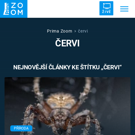
ŽIVĚ
Trendy:
ZRÁDCI
UFO
DRUHÁ SVĚTOVÁ VÁLKA
Prima Zoom
červi
ČERVI
ZÁHADY
VETŘELCI DÁVNOVĚKU
NEJNOVĚJŠÍ ČLÁNKY KE ŠTÍTKU „ČERVI“
Témata
Témata
Pořady
TV Program
PŘÍRODA