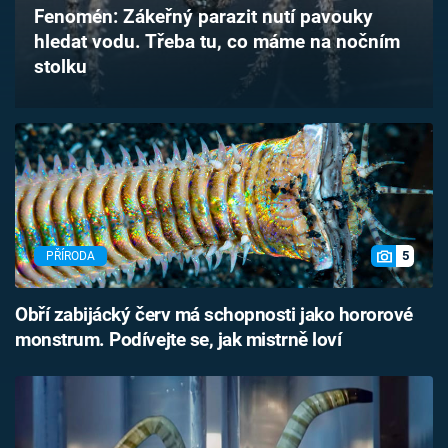
Fenomén: Zákeřný parazit nutí pavouky
Časopis
hledat vodu. Třeba tu, co máme na nočním
stolku
Sledujte prima+
Přihlášení
Sledujte nás
5
PŘÍRODA
Obří zabijácký červ má schopnosti jako hororové
monstrum. Podívejte se, jak mistrně loví