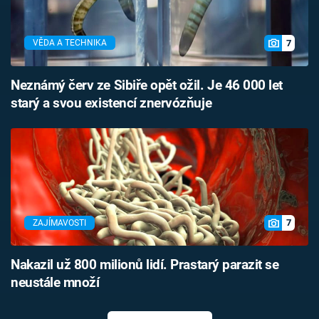
7
VĚDA A TECHNIKA
Neznámý červ ze Sibiře opět ožil. Je 46 000 let
starý a svou existencí znervózňuje
7
ZAJÍMAVOSTI
Nakazil už 800 milionů lidí. Prastarý parazit se
neustále množí