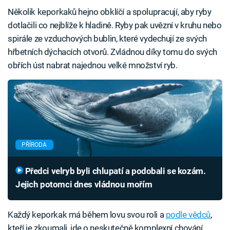
Několik keporkaků hejno obklíčí a spolupracují, aby ryby
dotlačili co nejblíže k hladině. Ryby pak uvězní v kruhu nebo
spirále ze vzduchových bublin, které vydechují ze svých
hřbetních dýchacích otvorů. Zvládnou díky tomu do svých
obřích úst nabrat najednou velké množství ryb.
PŘÍRODA
Předci velryb byli chlupatí a podobali se kozám.
Jejich potomci dnes vládnou mořím
Každý keporkak má během lovu svou roli a
podle vědců
,
kteří je zkoumali, jde o neskutečně komplexní chování