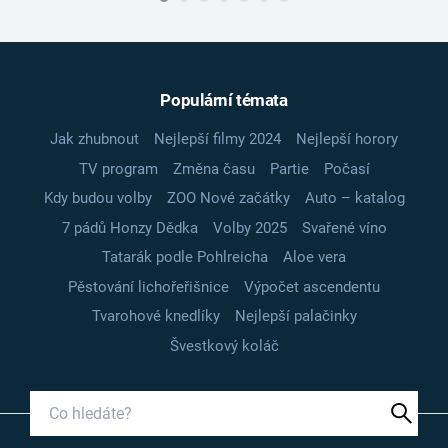
Populární témata
Jak zhubnout
Nejlepší filmy 2024
Nejlepší horory
TV program
Změna času
Partie
Počasí
Kdy budou volby
ZOO Nové začátky
Auto – katalog
7 pádů Honzy Dědka
Volby 2025
Svařené víno
Tatarák podle Pohlreicha
Aloe vera
Pěstování lichořeřišnice
Výpočet ascendentu
Tvarohové knedlíky
Nejlepší palačinky
Švestkový koláč