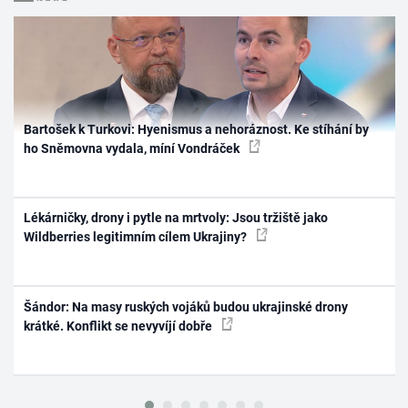
Bartošek k Turkovi: Hyenismus a nehoráznost. Ke stíhání by
ho Sněmovna vydala, míní Vondráček
Lékárničky, drony i pytle na mrtvoly: Jsou tržiště jako
Wildberries legitimním cílem Ukrajiny?
Šándor: Na masy ruských vojáků budou ukrajinské drony
krátké. Konflikt se nevyvíjí dobře