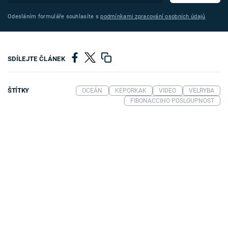
Odesláním formuláře souhlasíte s
podmínkami zpracování osobních údajů
SDÍLEJTE ČLÁNEK
ŠTÍTKY
OCEÁN
KEPORKAK
VIDEO
VELRYBA
FIBONACCIHO POSLOUPNOST