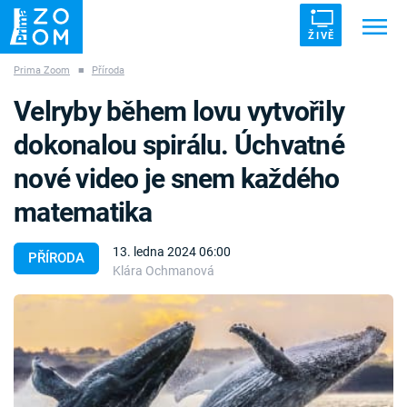
ŽIVĚ
Prima Zoom
■
Příroda
Trendy:
ZRÁDCI
UFO
DRUHÁ SVĚTOVÁ VÁLKA
Velryby během lovu vytvořily
ZÁHADY
VETŘELCI DÁVNOVĚKU
dokonalou spirálu. Úchvatné
nové video je snem každého
matematika
Témata
13. ledna 2024 06:00
PŘÍRODA
Klára Ochmanová
Témata
Pořady
TV Program