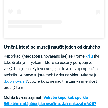
Umění, které se musejí naučit jeden od druhého
Keporkaci (Megaptera novaeangliae) se kromě
krilu
živí
také drobnými rybkami, které se oceány pohybují ve
velkých hejnech. Kytovci si k jejich lovu osvojili speciální
techniku. A právě tu jste mohli vidět na videu. Říká se jí
„
bublinová síť
“, což je, když se nad tím zamyslíme, dost
přesný termín.
Mohlo by vás zajímat:
Velryba keporkak spolkla
56letého potápěče jako svačinu. Jak dokázal přežít?