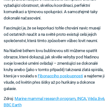
vyžadující obratnost, skvělou koordinaci, perfektní
komunikaci a týmovou spolupráci. A samozřejmě taky
dokonalé načasování.
Fascinující je, že se keporkaci tohle chování navíc musejí
od ostatních naučit a na světě proto existují celá jejich
společenství, která tímto způsobem vůbec lovit neumí.
Na hladině během lovu bublinovou sítí můžeme spatřit
obrazce, které dokazují, jak skvěle velryby pod hladinou
svoje lovecké umění ovládají – zmenšující se dokonalé
kruhy anebo (jako v tomto případě) takzvaná zlatá spirála,
která je v souladu s
Fibonacciho posloupností
a najdeme ji
všude, od květin přes šišky až po hurikány a dokonce
galaxie.
Zdroj:
Marine mammal research program
,
INCA
,
Věda živě
,
BBC Earth