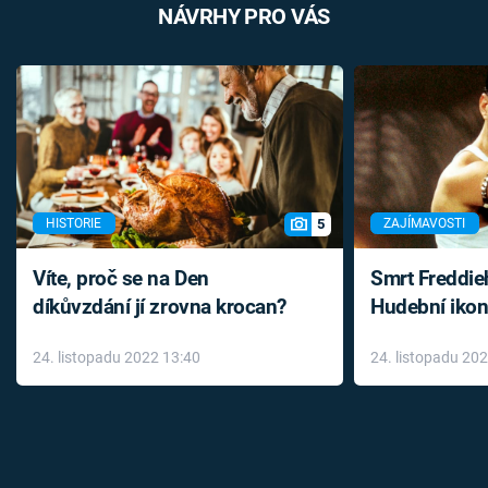
NÁVRHY PRO VÁS
5
HISTORIE
ZAJÍMAVOSTI
Víte, proč se na Den
Smrt Freddie
díkůvzdání jí zrovna krocan?
Hudební ikon
až do konce 
24. listopadu 2022 13:40
24. listopadu 20
léky