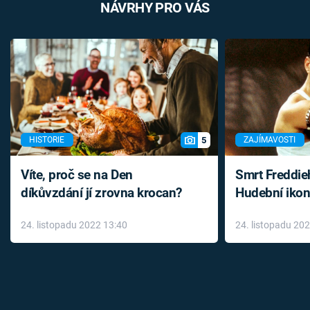
NÁVRHY PRO VÁS
5
HISTORIE
ZAJÍMAVOSTI
Víte, proč se na Den
Smrt Freddie
díkůvzdání jí zrovna krocan?
Hudební ikon
až do konce 
24. listopadu 2022 13:40
24. listopadu 20
léky