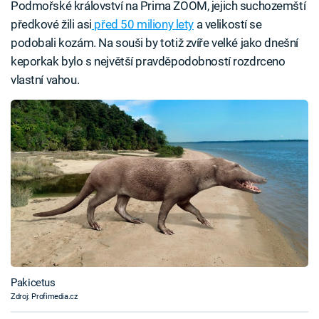
Podmořské království na Prima ZOOM, jejich suchozemští
předkové žili asi
před 50 miliony lety
a velikostí se
podobali kozám. Na souši by totiž zvíře velké jako dnešní
keporkak bylo s největší pravděpodobností rozdrceno
vlastní vahou.
Pakicetus
Zdroj: Profimedia.cz