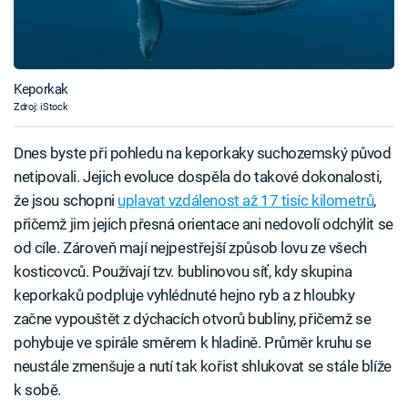
Keporkak
Zdroj: iStock
Dnes byste při pohledu na keporkaky suchozemský původ
netipovali. Jejich evoluce dospěla do takové dokonalosti,
že jsou schopni
uplavat vzdálenost až 17 tisíc kilometrů
,
přičemž jim jejich přesná orientace ani nedovolí odchýlit se
od cíle. Zároveň mají nejpestřejší způsob lovu ze všech
kosticovců. Používají tzv. bublinovou síť, kdy skupina
keporkaků podpluje vyhlédnuté hejno ryb a z hloubky
začne vypouštět z dýchacích otvorů bubliny, přičemž se
pohybuje ve spirále směrem k hladině. Průměr kruhu se
neustále zmenšuje a nutí tak kořist shlukovat se stále blíže
k sobě.