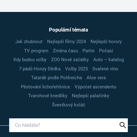
Populární témata
Jak zhubnout
Nejlepší filmy 2024
Nejlepší horory
TV program
Změna času
Partie
Počasí
Kdy budou volby
ZOO Nové začátky
Auto – katalog
7 pádů Honzy Dědka
Volby 2025
Svařené víno
Tatarák podle Pohlreicha
Aloe vera
Pěstování lichořeřišnice
Výpočet ascendentu
Tvarohové knedlíky
Nejlepší palačinky
Švestkový koláč