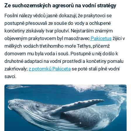
Ze suchozemských agresorů na vodní stratégy
Fosilní nálezy vědců jasně dokazují, že prakytovci se
postupně přesouvali ze souše do vody a ochlupené
končetiny získávaly tvar ploutví. Nejstarším známým
objeveným prakytovcem byl masožravec
Pakicetus
žijící v
mělkých vodách třetihorního moře Tethys, přičemž
domovem mu byla voda i souš. Postupně u něj došlo k
druhotné adaptaci na vodní prostředí a končetiny pomalu
zakrňovaly;
z potomků Pakiceta
se poté stali plně vodní
savci.