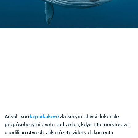
vynalézavou technikou lovu.
Časopis
Sledujte prima+
Přihlášení
Sledujte nás
Ačkoli jsou
keporkakové
zkušenými plavci dokonale
přizpůsobenými životu pod vodou, kdysi tito mořští savci
chodili po čtyřech. Jak můžete vidět v dokumentu