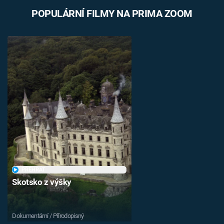
POPULÁRNÍ FILMY NA PRIMA ZOOM
PŘEHRÁT
Skotsko z výšky
Dokumentární / Přírodopisný