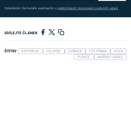
Odesláním formuláře souhlasíte s
podmínkami zpracování osobních údajů
SDÍLEJTE ČLÁNEK
ŠTÍTKY
KEPORKAK
VELRYBY
ZVÍŘATA
FTV PRIMA
KOZA
PLAVEC
MOŘSKÝ SAVEC