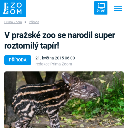
ŽIVĚ
Prima Zoom
■
Příroda
Trendy:
ZRÁDCI
UFO
DRUHÁ SVĚTOVÁ VÁLKA
V pražské zoo se narodil super
ZÁHADY
VETŘELCI DÁVNOVĚKU
roztomilý tapír!
21. května 2015 06:00
PŘÍRODA
redakce Prima Zoom
Témata
Témata
Pořady
TV Program