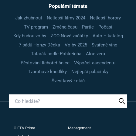
Populární témata
Jak zhubnout
Nejlepší filmy 2024
Nejlepší horory
TV program
Změna času
Partie
Počasí
Kdy budou volby
ZOO Nové začátky
Auto – katalog
7 pádů Honzy Dědka
Volby 2025
Svařené víno
Tatarák podle Pohlreicha
Aloe vera
Pěstování lichořeřišnice
Výpočet ascendentu
Tvarohové knedlíky
Nejlepší palačinky
Švestkový koláč
O FTV Prima
Management