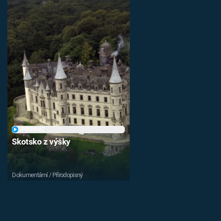
PŘEHRÁT
Skotsko z výšky
Dokumentární / Přírodopisný