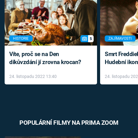
5
HISTORIE
ZAJÍMAVOSTI
Víte, proč se na Den
Smrt Freddie
díkůvzdání jí zrovna krocan?
Hudební ikon
až do konce 
24. listopadu 2022 13:40
24. listopadu 20
léky
POPULÁRNÍ FILMY NA PRIMA ZOOM