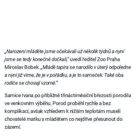
„Narození mláděte jsme očekávali už několik týdnů a nyní
jsme se tedy konečně dočkali,“
uvedl ředitel Zoo Praha
Miroslav Bobek.
„Mládě tapíra se narodilo v úterý odpoledne
a nyní již víme, že je v pořádku, a je to sameček. Také oba
rodiče se chovají vzorně.“
Samice Ivana po přibližně třináctiměsíční březosti porodila
ve venkovním výběhu. Porod proběhl rychle a bez
komplikací, avšak vzhledem k nižším teplotám museli
chovatelé matku s mládětem co nejdříve přesunout do
zázemí.