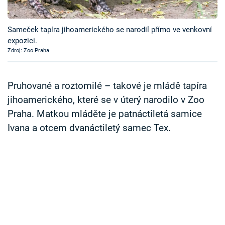
Časopis
Sameček tapíra jihoamerického se narodil přímo ve venkovní
Sledujte prima+
expozici.
Zdroj: Zoo Praha
Přihlášení
Pruhované a roztomilé – takové je mládě tapíra
jihoamerického, které se v úterý narodilo v Zoo
Sledujte nás
Praha. Matkou mláděte je patnáctiletá samice
Ivana a otcem dvanáctiletý samec Tex.