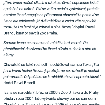
„Tam Ivana mládě olízala a už okolo čtvrté odpoledne leželi
společně na slámě. Pití se zatím nedalo vysledovat, protože
samice ihned reaguje na přítomnost chovatelů a postaví se.
Ivana ale odchovala již dvě mláďata a zatím vše napovídá
tomu, že i to letošní je zdravé a plné života,“
doplnil Pavel
Brandl, kurátor savců Zoo Praha.
Samice Ivana se o narozené mládě stará vzorně. Po
přestěhování do zázemí ho ihned olízala a ulehla s ním do
slámy.
Chovatelé se také rozhodli neoddělovat samce Texe.
„Tex
je na Ivanu hodně fixovaný, proto jsme se rozhodli je nechat
pohromadě. Od počátku se k mláděti chová naprosto klidně,“
dodal Pavel Brandl.
Ivana se narodila 7. března 2000 v Zoo Jihlava a do Prahy
přišla v roce 2004, kde vytvořila chovný pár se samcem
Christiánem. Ten se stal v roce 2006 otcem vůbec prvního