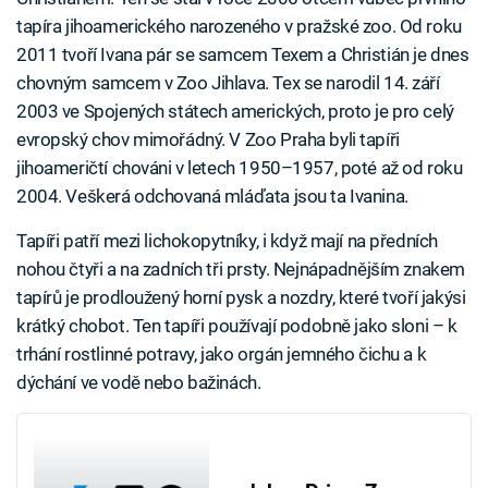
tapíra jihoamerického narozeného v pražské zoo. Od roku
2011 tvoří Ivana pár se samcem Texem a Christián je dnes
chovným samcem v Zoo Jihlava. Tex se narodil 14. září
2003 ve Spojených státech amerických, proto je pro celý
evropský chov mimořádný. V Zoo Praha byli tapíři
jihoameričtí chováni v letech 1950–1957, poté až od roku
2004. Veškerá odchovaná mláďata jsou ta Ivanina.
Tapíři patří mezi lichokopytníky, i když mají na předních
nohou čtyři a na zadních tři prsty. Nejnápadnějším znakem
tapírů je prodloužený horní pysk a nozdry, které tvoří jakýsi
krátký chobot. Ten tapíři používají podobně jako sloni – k
trhání rostlinné potravy, jako orgán jemného čichu a k
dýchání ve vodě nebo bažinách.