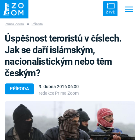
ŽIVĚ
Prima Zoom
■
Příroda
Trendy:
ZRÁDCI
UFO
DRUHÁ SVĚTOVÁ VÁLKA
Úspěšnost teroristů v číslech.
ZÁHADY
VETŘELCI DÁVNOVĚKU
Jak se daří islámským,
nacionalistickým nebo těm
českým?
Témata
9. dubna 2016 06:00
PŘÍRODA
redakce Prima Zoom
Témata
Pořady
TV Program