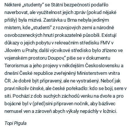
Některé „studenty“ se Státní bezpečnosti podařilo
naverbovat, ale využitelnost jejich zpráv (pokud nějaké
přišly) byla mizivá. Zastávka u Brna nebyla jediným
místem, kde „studenti“ z rozvojových zemí a národně
osvobozeneckých hnutí prokazatelně působili. Existují
důkazy o jejich pobytu v rekreačním středisku FMV v
Jílovém u Prahy, další výcvikové středisko bylo zřízeno ve
vojenském prostoru Doupov,“ píše se v dokumentu
Terorismus a jeho projevy v někdejším Československu a
dnešní České republice zveřejněný Ministerstvem vnitra
ČR. Je dobré být připravený, ale ne vystrašený. Neboť jak
praví nikoliv čínské, ale české pořekadlo: kdo se bojí, sere v
síti. Pochází z dob suchých záchodů venku na dvoře a pro
bojácné byl v (před)síni připraven nočník, aby bázlivec
nemusel ven a zároveň abych výkaly nepáchly v ložnici.
Topi Pigula