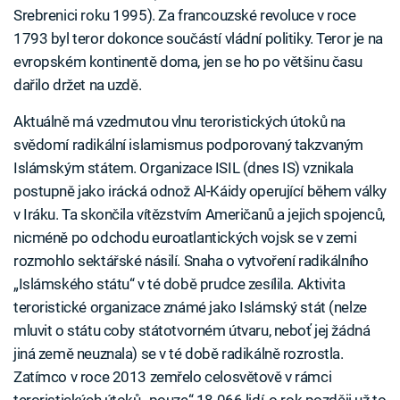
Srebrenici roku 1995). Za francouzské revoluce v roce
1793 byl teror dokonce součástí vládní politiky. Teror je na
evropském kontinentě doma, jen se ho po většinu času
dařilo držet na uzdě.
Aktuálně má vzedmutou vlnu teroristických útoků na
svědomí radikální islamismus podporovaný takzvaným
Islámským státem. Organizace ISIL (dnes IS) vznikala
postupně jako irácká odnož Al-Káidy operující během války
v Iráku. Ta skončila vítězstvím Američanů a jejich spojenců,
nicméně po odchodu euroatlantických vojsk se v zemi
rozmohlo sektářské násilí. Snaha o vytvoření radikálního
„Islámského státu“ v té době prudce zesílila. Aktivita
teroristické organizace známé jako Islámský stát (nelze
mluvit o státu coby státotvorném útvaru, neboť jej žádná
jiná země neuznala) se v té době radikálně rozrostla.
Zatímco v roce 2013 zemřelo celosvětově v rámci