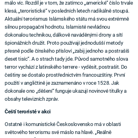
málo víc. Rozdíl je v tom, že zatímco „americké“ číslo trvale
klesá, „teroristické“ v posledních letech radikálně stoupá.
Aktuální terorismus Islámského státu má svou extrémně
silnou propagační hodnotu. Islamisté nevládnou
dokonalou technikou, dálkově naváděnými drony a sítí
špionážních družit. Proto používají jednodušší metody
přesně podle čínského přísloví „zabij jednoho a postrašíš
deset tisíc“. A o strach tady jde. Původ samotného slova
terror vychází z latinského terrere - vyděsit, postrašit. Do
češtiny se dostalo prostřednictvím francouzštiny. První
použití v angličtině je zaznamenáno v roce 1528. Jak
dokonale ono „děšení“ funguje ukazují novinové titulky a
obsahy televizních zpráv.
Čeští teroristé v akci
Ostatně i komunistické Československo má v oblasti
světového terorismu své máslo na hlavě. „Reálně