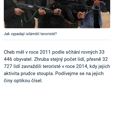
Časopis
Sledujte prima+
Přihlášení
Jak vypadají islámští teroristé?
Cheb měl v roce 2011 podle sčítání rovných 33
Sledujte nás
446 obyvatel. Zhruba stejný počet lidí, přesně 32
727 lidí zavraždili teroristé v roce 2014, kdy jejich
aktivita prudce stoupla. Podívejme se na jejich
činy optikou čísel.