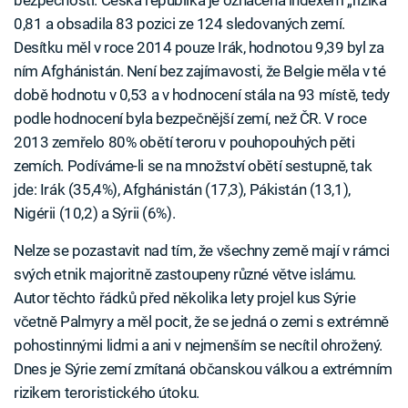
bezpečností. Česká republika je označena indexem „rizika“
0,81 a obsadila 83 pozici ze 124 sledovaných zemí.
Desítku měl v roce 2014 pouze Irák, hodnotou 9,39 byl za
ním Afghánistán. Není bez zajímavosti, že Belgie měla v té
době hodnotu v 0,53 a v hodnocení stála na 93 místě, tedy
podle hodnocení byla bezpečnější zemí, než ČR. V roce
2013 zemřelo 80% obětí teroru v pouhopouhých pěti
zemích. Podíváme-li se na množství obětí sestupně, tak
jde: Irák (35,4%), Afghánistán (17,3), Pákistán (13,1),
Nigérii (10,2) a Sýrii (6%).
Nelze se pozastavit nad tím, že všechny země mají v rámci
svých etnik majoritně zastoupeny různé větve islámu.
Autor těchto řádků před několika lety projel kus Sýrie
včetně Palmyry a měl pocit, že se jedná o zemi s extrémně
pohostinnými lidmi a ani v nejmenším se necítil ohrožený.
Dnes je Sýrie zemí zmítaná občanskou válkou a extrémním
rizikem teroristického útoku.