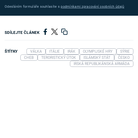
Odesláním formuláře souhlasíte s
podmínkami zpracování osobních údajů
SDÍLEJTE ČLÁNEK
ŠTÍTKY
VÁLKA
ITÁLIE
IRÁK
OLYMPIJSKÉ HRY
SÝRIE
CHEB
TERORISTICKÝ ÚTOK
ISLÁMSKÝ STÁT
ČESKO
IRSKÁ REPUBLIKÁNSKÁ ARMÁDA