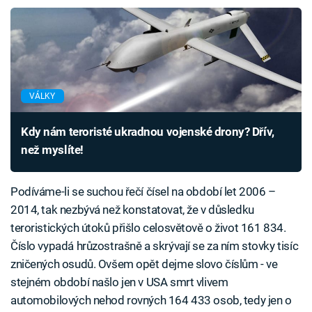
VÁLKY
Kdy nám teroristé ukradnou vojenské drony? Dřív,
než myslíte!
Podíváme-li se suchou řečí čísel na období let 2006 –
2014, tak nezbývá než konstatovat, že v důsledku
teroristických útoků přišlo celosvětově o život 161 834.
Číslo vypadá hrůzostrašně a skrývají se za ním stovky tisíc
zničených osudů. Ovšem opět dejme slovo číslům - ve
stejném období našlo jen v USA smrt vlivem
automobilových nehod rovných 164 433 osob, tedy jen o