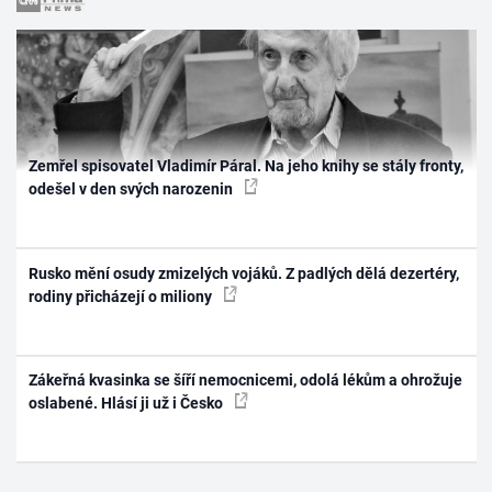
Zemřel spisovatel Vladimír Páral. Na jeho knihy se stály fronty,
odešel v den svých narozenin
Rusko mění osudy zmizelých vojáků. Z padlých dělá dezertéry,
rodiny přicházejí o miliony
Zákeřná kvasinka se šíří nemocnicemi, odolá lékům a ohrožuje
oslabené. Hlásí ji už i Česko