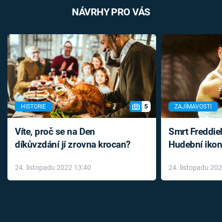
NÁVRHY PRO VÁS
5
HISTORIE
ZAJÍMAVOSTI
Víte, proč se na Den
Smrt Freddie
díkůvzdání jí zrovna krocan?
Hudební ikon
až do konce 
24. listopadu 2022 13:40
24. listopadu 20
léky