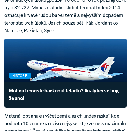
teroristických útoků „pouze“ 18 066 lidí, o rok později už to
bylo 32 727. Mapa ze studie Global Terorist Index 2014
označuje krvavě rudou barvu země s nejvyšším dopadem
teroristických útoků. Je jich pouze pět: Irák, Jordánsko,
Namíbie, Pákistán, Sýrie.
HISTORIE
Mohou teroristé hacknout letadlo? Analytici se bojí,
že ano!
Materiál obsahuje i výčet zemí a jejich „index rizika“, kde
hodnota 10 znamená riziko nejvyšší, 0 je země s maximální