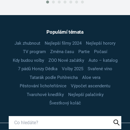
Populární témata
Jak zhubnout
Nejlepší filmy 2024
Nejlepší horory
TV program
Změna času
Partie
Počasí
Kdy budou volby
ZOO Nové začátky
Auto – katalog
7 pádů Honzy Dědka
Volby 2025
Svařené víno
Tatarák podle Pohlreicha
Aloe vera
Pěstování lichořeřišnice
Výpočet ascendentu
Tvarohové knedlíky
Nejlepší palačinky
Švestkový koláč