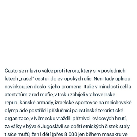
Často se mluví o válce proti teroru, který si v posledních
letech „našel“ cestu i do evropských ulic. Není tady úplnou
novinkou, jen došlo k jeho proměně. Itálie v minulosti čelila
atentátům z řad mafie, v Irsku zabíjeli vrahové Irské
republikánské armády, izraelské sportovce na mnichovské
olympiádě postříleli příslušníci palestinské teroristické
organizace, v Německu vraždili příznivci levicových hnutí,
za války v bývalé Jugoslávii se obětí etnických čistek staly
tisíce mužů, žen i dětí (přes 8 000 jen během masakru ve