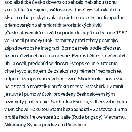
socialistické Československo sehrálo neblahou úlohu
země, která v zájmu „světové revoluce“ vysílala vlastní a
školila nebo poskytovala útočiště množství protizápadně
orientovaných zahraničních teroristických živlů.
„Československá rozvědka podnikla například v roce 1957
ve Francii pumový útok, namířený proti tehdy počínající
západoevropské integraci. Bomba měla podle představ
teroristů vybuchnout na recepci Evropského společenství
uhlí a oceli, předchůdce dnešní Evropské unie. Útočníci
chtěli vyvolat dojem, že za akcí stojí němečtí neonacisté,
odpůrci evropského sjednocování. Shodou okolností však
nálož zabila manželku prefekta města Štrasburku. Zmínit
je nutné i pumový útok, provedený československými
rezidenty proti stanici Svobodná Evropa, sídlící svého času
v Mnichově. Fakultou Státní bezpečnosti v Zastávce u Brna
prošla řada frekventantů z Itálie (Rudé brigády), Vietnamu,
Nikaraguy, Sýrie a především Palestinci.