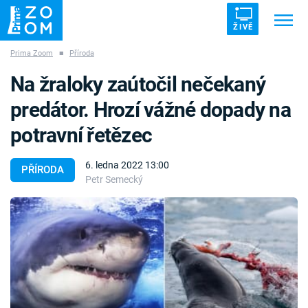
ŽIVĚ
Prima Zoom
■
Příroda
Trendy:
ZRÁDCI
UFO
DRUHÁ SVĚTOVÁ VÁLKA
Na žraloky zaútočil nečekaný
ZÁHADY
VETŘELCI DÁVNOVĚKU
predátor. Hrozí vážné dopady na
potravní řetězec
6. ledna 2022 13:00
PŘÍRODA
Petr Semecký
Témata
Témata
Pořady
TV Program