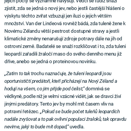
jejich počty se významně navyšují. Vědci se tudíž snaží
zjistit, zda se jedná o nový jev, nebo jestli častější hlášení o
výskytu těchto zvířat vzbuzují jen iluzi o jejich větším
množství. Van der Lindeová rovněž bádá, zda tuleně žene k
Novému Zélandu větší pestrost dostupné stravy a jestli
klimatické změny nenarušují zdroje potravy dále na jih od
ostrovní země. Badatelé se snaží rozklíčovat i to, zda tuleni
leopardí zařadili žraločí maso do svého denního menu již
dříve, anebo se jedná o proteinovou novinku.
„Zatím to tak trochu naznačuje, že tuleni leopardí jsou
oportunističtí predátoři, kteří přicházejí na Nový Zéland a
hodují na všem, co jim přijde pod čelist,“
domnívá se
vědkyně, podle níž je velmi vzácné vidět, jak se dravci živí
jinými predátory. Tento jev by mohl mít časem vliv na
potravní řetězec.
„Pokud se bude počet tuleňů leopardích
nadále zvyšovat a to pak ovlivní populaci žraloků, tak opravdu
nevíme, jaký to bude mít dopad,“
uvedla.