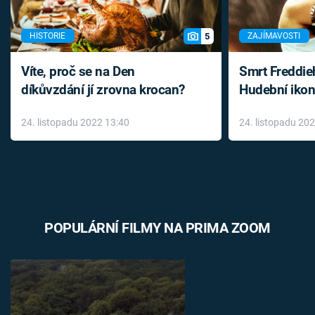
5
HISTORIE
ZAJÍMAVOSTI
Víte, proč se na Den
Smrt Freddie
díkůvzdání jí zrovna krocan?
Hudební ikon
až do konce 
24. listopadu 2022 13:40
24. listopadu 20
léky
POPULÁRNÍ FILMY NA PRIMA ZOOM