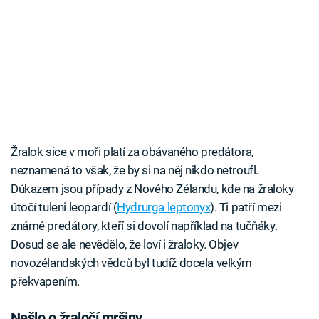
Žralok sice v moři platí za obávaného predátora,
neznamená to však, že by si na něj nikdo netroufl.
Důkazem jsou případy z Nového Zélandu, kde na žraloky
útočí tuleni leopardí (
Hydrurga leptonyx
). Ti patří mezi
známé predátory, kteří si dovolí například na tučňáky.
Dosud se ale nevědělo, že loví i žraloky. Objev
novozélandských vědců byl tudíž docela velkým
překvapením.
Nešlo o žraločí mršiny