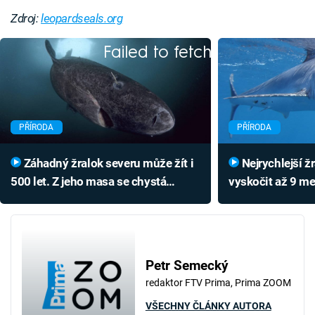
Zdroj:
leopardseals.org
Failed to fetch
PŘÍRODA
PŘÍRODA
Záhadný žralok severu může žít i
Nejrychlejší žralok světa může
500 let. Z jeho masa se chystá
vyskočit až 9 me
páchnoucí lahůdka
to vypadá, když
Petr Semecký
redaktor FTV Prima, Prima ZOOM
VŠECHNY ČLÁNKY AUTORA