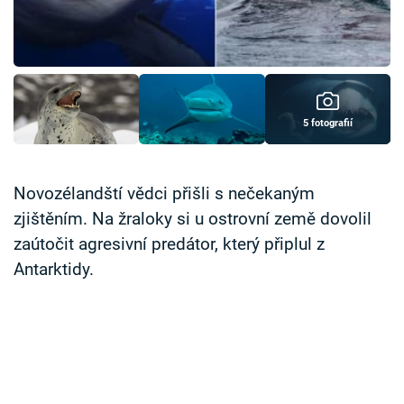
Časopis
Sledujte prima+
Přihlášení
5 fotografií
Sledujte nás
Novozélandští vědci přišli s nečekaným
zjištěním. Na žraloky si u ostrovní země dovolil
zaútočit agresivní predátor, který připlul z
Antarktidy.