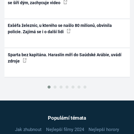
se šíří dým, zachycuje video
Exšéfa železnic, u kterého se našlo 80 milionů, obvinila
policie. Zajímá se i o další lidi
Sparta bez kapitána. Haraslín míří do Saúdské Arábie, uvádí
zdroje
Populární témata
Jak zhubnout
Nejlepší filmy 2024
Nejlepší horory