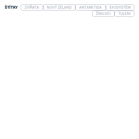
ŠTÍTKY
ZVÍŘATA
NOVÝ ZÉLAND
ANTARKTIDA
EKOSYSTÉM
ŽRALOCI
TULENI