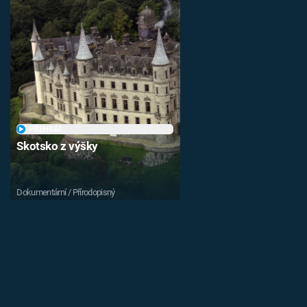
PŘEHRÁT
Skotsko z výšky
Dokumentární / Přírodopisný