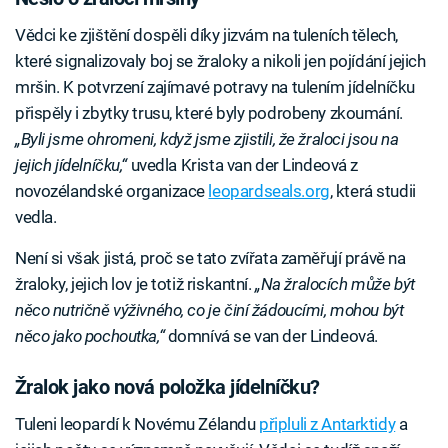
Vědci ke zjištění dospěli díky jizvám na tuleních tělech,
které signalizovaly boj se žraloky a nikoli jen pojídání jejich
mršin. K potvrzení zajímavé potravy na tulením jídelníčku
přispěly i zbytky trusu, které byly podrobeny zkoumání.
„Byli jsme ohromeni, když jsme zjistili, že žraloci jsou na
jejich jídelníčku,“
uvedla Krista van der Lindeová z
novozélandské organizace
leopardseals.org
, která studii
vedla.
Není si však jistá, proč se tato zvířata zaměřují právě na
žraloky, jejich lov je totiž riskantní.
„Na žralocích může být
něco nutričně výživného, co je činí žádoucími, mohou být
něco jako pochoutka,“
domnívá se van der Lindeová.
Žralok jako nová položka jídelníčku?
Tuleni leopardí k Novému Zélandu
připluli z Antarktidy
a