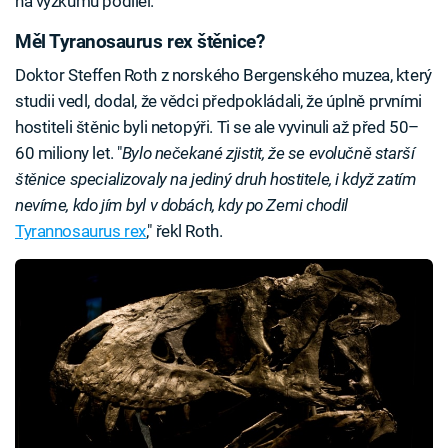
na výzkumu podílel.
Měl Tyranosaurus rex štěnice?
Doktor Steffen Roth z norského Bergenského muzea, který
studii vedl, dodal, že vědci předpokládali, že úplně prvními
hostiteli štěnic byli netopýři. Ti se ale vyvinuli až před 50–
60 miliony let. "
Bylo nečekané zjistit, že se evolučně starší
štěnice specializovaly na jediný druh hostitele, i když zatím
nevíme, kdo jím byl v dobách, kdy po Zemi chodil
Tyrannosaurus rex
," řekl Roth.