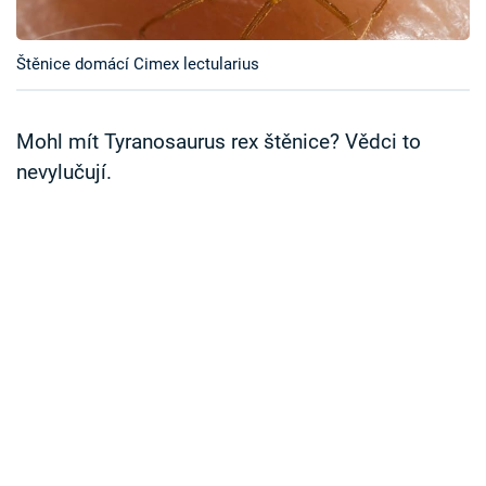
Časopis
Štěnice domácí Cimex lectularius
Sledujte prima+
Přihlášení
Mohl mít Tyranosaurus rex štěnice? Vědci to
nevylučují.
Sledujte nás