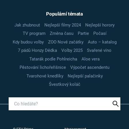
Populární témata
Jak zhubnout
Nejlepší filmy 2024
Nejlepší horory
TV program
Změna času
Partie
Počasí
Kdy budou volby
ZOO Nové začátky
Auto – katalog
7 pádů Honzy Dědka
Volby 2025
Svařené víno
Tatarák podle Pohlreicha
Aloe vera
Pěstování lichořeřišnice
Výpočet ascendentu
Tvarohové knedlíky
Nejlepší palačinky
Švestkový koláč