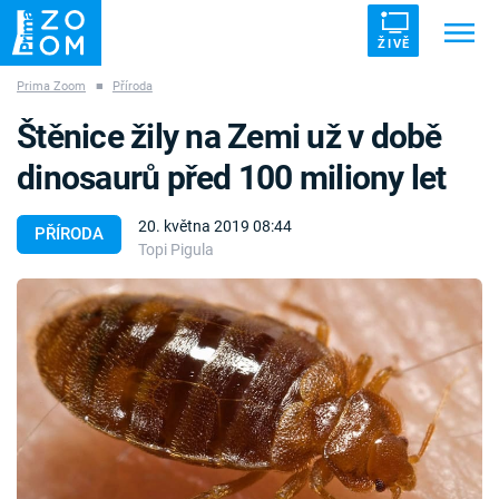
ŽIVĚ
Prima Zoom
■
Příroda
Trendy:
ZRÁDCI
UFO
DRUHÁ SVĚTOVÁ VÁLKA
Štěnice žily na Zemi už v době
ZÁHADY
VETŘELCI DÁVNOVĚKU
dinosaurů před 100 miliony let
20. května 2019 08:44
PŘÍRODA
Topi Pigula
Témata
Témata
Pořady
TV Program