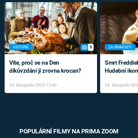
5
HISTORIE
ZAJÍMAVOSTI
Víte, proč se na Den
Smrt Freddie
díkůvzdání jí zrovna krocan?
Hudební ikon
až do konce 
24. listopadu 2022 13:40
24. listopadu 20
léky
POPULÁRNÍ FILMY NA PRIMA ZOOM