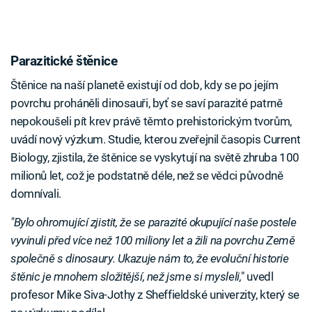
Parazitické štěnice
Štěnice na naší planetě existují od dob, kdy se po jejím
povrchu proháněli dinosauři, byť se saví parazité patrně
nepokoušeli pít krev právě těmto prehistorickým tvorům,
uvádí nový výzkum. Studie, kterou zveřejnil časopis Current
Biology, zjistila, že štěnice se vyskytují na světě zhruba 100
milionů let, což je podstatně déle, než se vědci původně
domnívali.
"Bylo ohromující zjistit, že se parazité okupující naše postele
vyvinuli před více než 100 miliony let a žili na povrchu Země
společně s dinosaury. Ukazuje nám to, že evoluční historie
štěnic je mnohem složitější, než jsme si mysleli,
" uvedl
profesor Mike Siva-Jothy z Sheffieldské univerzity, který se