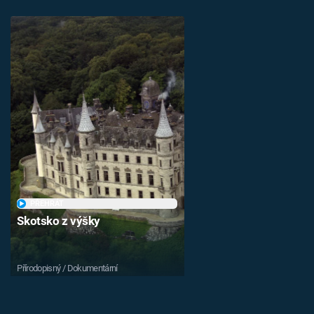
PŘEHRÁT
Skotsko z výšky
Přírodopisný / Dokumentární