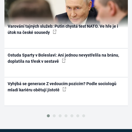
Varování tajných služeb: Putin chystá test NATO. Ve hře je i
útok na české sousedy
Ostuda Sparty v Boleslavi: Ani jednou nevystřelila na bránu,
doplatila na třesk v sestavě
Vyhýbá se generace Z vedoucím pozicím? Podle sociologů
mladí kariéru obětují jistotě