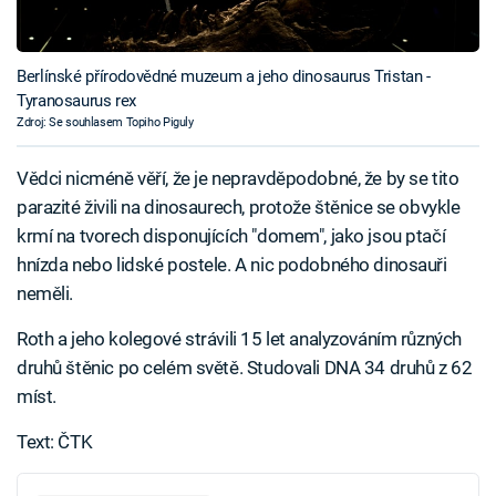
Berlínské přírodovědné muzeum a jeho dinosaurus Tristan -
Tyranosaurus rex
Zdroj: Se souhlasem Topiho Piguly
Vědci nicméně věří, že je nepravděpodobné, že by se tito
parazité živili na dinosaurech, protože štěnice se obvykle
krmí na tvorech disponujících "domem", jako jsou ptačí
hnízda nebo lidské postele. A nic podobného dinosauři
neměli.
Roth a jeho kolegové strávili 15 let analyzováním různých
druhů štěnic po celém světě. Studovali DNA 34 druhů z 62
míst.
Text: ČTK