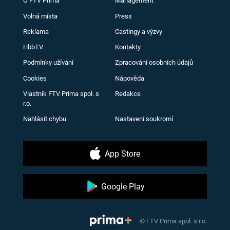
O FTV Prima
Management
Volná místa
Press
Reklama
Castingy a výzvy
HbbTV
Kontakty
Podmínky užívání
Zpracování osobních údajů
Cookies
Nápověda
Vlastník FTV Prima spol. s
Redakce
r.o.
Nahlásit chybu
Nastavení soukromí
App Store
Google Play
© FTV Prima spol. s r.o.