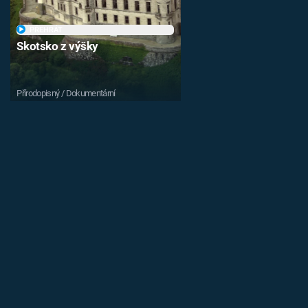
PŘEHRÁT
Skotsko z výšky
Přírodopisný / Dokumentární