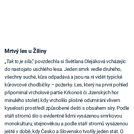
Mrtvý les u Žiliny
„
Tak to je síla
,“ povzdechla si Světlana Olejáková vcházejíc
do nastojato uschlého lesa. Jeden smrk vedle druhého,
všechny suché, kůra odpadává a jsou na ní vidět typické
kůrovcové chodbičky – požerky. Les, který na první pohled
připomínal vrcholové partie Krkonoš či Jizerských hor
minulého století, kdy vrcholilo plošné odumírání vlivem
kyselosti prostředí způsobené dešti s obsahem síry. Podle
stáří stromů šlo o evidentně lidmi vysázenou smrkovou
monokulturu, stejnověkou a podle stáří stromů vysázenou
ještě v době, kdy Česko a Slovensko tvořily jeden stát. O