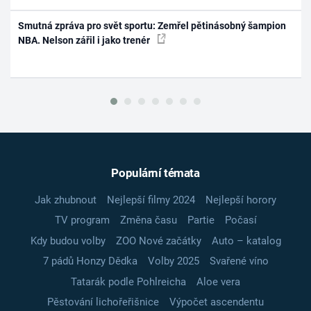
Smutná zpráva pro svět sportu: Zemřel pětinásobný šampion
NBA. Nelson zářil i jako trenér
Populární témata
Jak zhubnout
Nejlepší filmy 2024
Nejlepší horory
TV program
Změna času
Partie
Počasí
Kdy budou volby
ZOO Nové začátky
Auto – katalog
7 pádů Honzy Dědka
Volby 2025
Svařené víno
Tatarák podle Pohlreicha
Aloe vera
Pěstování lichořeřišnice
Výpočet ascendentu