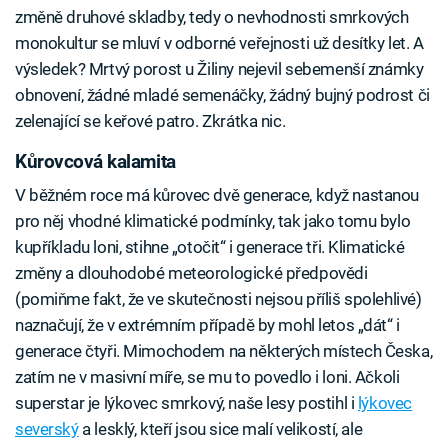
změně druhové skladby, tedy o nevhodnosti smrkových
monokultur se mluví v odborné veřejnosti už desítky let. A
výsledek? Mrtvý porost u Žiliny nejevil sebemenší známky
obnovení, žádné mladé semenáčky, žádný bujný podrost či
zelenající se keřové patro. Zkrátka nic.
Kůrovcová kalamita
V běžném roce má kůrovec dvě generace, když nastanou
pro něj vhodné klimatické podmínky, tak jako tomu bylo
kupříkladu loni, stihne „otočit“ i generace tři. Klimatické
změny a dlouhodobé meteorologické předpovědi
(pomiňme fakt, že ve skutečnosti nejsou příliš spolehlivé)
naznačují, že v extrémním případě by mohl letos „dát“ i
generace čtyři. Mimochodem na některých místech Česka,
zatím ne v masivní míře, se mu to povedlo i loni. Ačkoli
superstar je lýkovec smrkový, naše lesy postihl i
lýkovec
severský
a lesklý, kteří jsou sice malí velikostí, ale