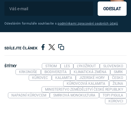
ODESLAT
Odesláním formuláře souhlasíte s
podmínkami zpracování osobních údajů
SDÍLEJTE ČLÁNEK
ŠTÍTKY
STROM
LES
LÝKOŽROUT
SLOVENSKO
KRKONOŠE
BIODIVERZITA
KLIMATICKÁ ZMĚNA
SMRK
KŮROVEC
KALAMITA
JIZERSKÉ HORY
ČESKO
KŮROVCOVÁ KALAMITA
ŽILINA
MINISTERSTVO ZEMĚDĚLSTVÍ ČESKÉ REPUBLIKY
NAPADNÍ KŮROVCEM
SMRKOVÁ MONOKULTURA
TOPI PIGULA
KŮROVCI