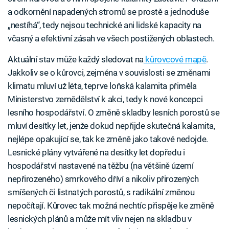
a odkornění napadených stromů se prostě a jednoduše
„nestíhá“, tedy nejsou technické ani lidské kapacity na
včasný a efektivní zásah ve všech postižených oblastech.
Aktuální stav může každý sledovat na
kůrovcové mapě
.
Jakkoliv se o kůrovci, zejména v souvislosti se změnami
klimatu mluví už léta, teprve loňská kalamita přiměla
Ministerstvo zemědělství k akci, tedy k nové koncepci
lesního hospodářství. O změně skladby lesních porostů se
mluví desítky let, jenže dokud nepřijde skutečná kalamita,
nejlépe opakující se, tak ke změně jako takové nedojde.
Lesnické plány vytvářené na desítky let dopředu i
hospodářství nastavené na těžbu (na většině území
nepřirozeného) smrkového dříví a nikoliv přirozených
smíšených či listnatých porostů, s radikální změnou
nepočítají. Kůrovec tak možná nechtíc přispěje ke změně
lesnických plánů a může mít vliv nejen na skladbu v