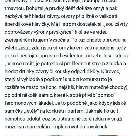
černé kávy. Z počátku jsou světlejší, postupem času
tmavnou. Bohužel je prudký déšť dokáže omýt a pak
nezbývá než hledat závrty, otvory přibližně o velikosti
špendlíkové hlavičky. Má-li strom dostatek sil, jsou závrty
doprovázeny výrony pryskyřice,“ říká se ve videu
zveřejněném krajem Vysočina. Pokud chcete opravdu na
výletě zjistit, zdali jsou stromy kolem vás napadené, tedy
pokud nestojíte uprostřed evidentně mrtvého lesa, kde už
„není co řešit“, je potřeba si prohlédnout strom z blízka a
hledat drtinky, závrty či kousky odpadlé kůry. Kůrovec,
který si vyhlodává podkorní snubní komůrku (to je
rozšířené místo na konci nejširší, hlavní matečné chodby),
oplodní několik samic, které k sobě přivábí pomocí
feromonových lákadel. Je to podobné, jako kdyby lidské
samičky „letěly“ na konkrétní parfém. Jakmile ho ucítí,
nemohou odolat, což se ostatně některé reklamy snaží
mužským samečkům implantovat do myšlenek.