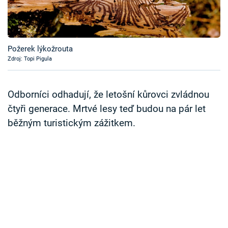
Časopis
Sledujte prima+
Požerek lýkožrouta
Zdroj: Topi Pigula
Přihlášení
Odborníci odhadují, že letošní kůrovci zvládnou
Sledujte nás
čtyři generace. Mrtvé lesy teď budou na pár let
běžným turistickým zážitkem.