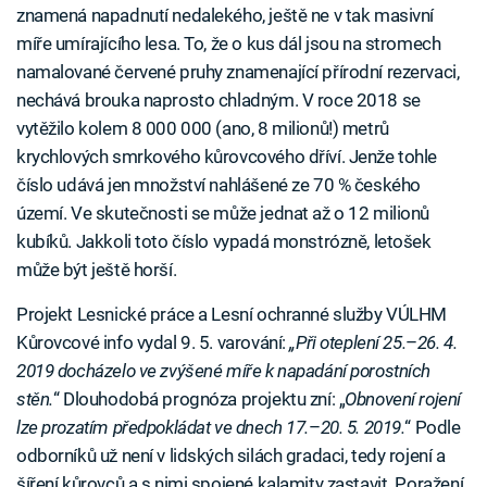
znamená napadnutí nedalekého, ještě ne v tak masivní
míře umírajícího lesa. To, že o kus dál jsou na stromech
namalované červené pruhy znamenající přírodní rezervaci,
nechává brouka naprosto chladným. V roce 2018 se
vytěžilo kolem 8 000 000 (ano, 8 milionů!) metrů
krychlových smrkového kůrovcového dříví. Jenže tohle
číslo udává jen množství nahlášené ze 70 % českého
území. Ve skutečnosti se může jednat až o 12 milionů
kubíků. Jakkoli toto číslo vypadá monstrózně, letošek
může být ještě horší.
Projekt Lesnické práce a Lesní ochranné služby VÚLHM
Kůrovcové info vydal 9. 5. varování:
„Při oteplení 25.
–
26. 4.
2019 docházelo ve zvýšené míře k napadání porostních
stěn.
“ Dlouhodobá prognóza projektu zní: „
Obnovení rojení
lze prozatím předpokládat ve dnech 17.
–
20. 5. 2019.
“ Podle
odborníků už není v lidských silách gradaci, tedy rojení a
šíření kůrovců a s nimi spojené kalamity zastavit. Poražení