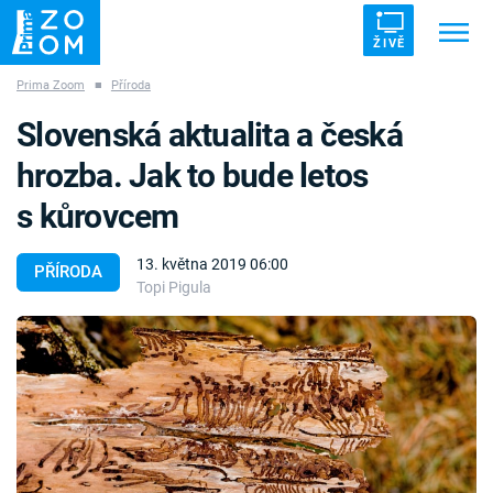
ŽIVĚ
Prima Zoom
■
Příroda
Trendy:
ZRÁDCI
UFO
DRUHÁ SVĚTOVÁ VÁLKA
Slovenská aktualita a česká
ZÁHADY
VETŘELCI DÁVNOVĚKU
hrozba. Jak to bude letos
s kůrovcem
13. května 2019 06:00
PŘÍRODA
Topi Pigula
Témata
Témata
Pořady
TV Program