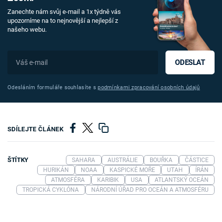
Zanechte nám svůj e-mail a 1x týdně vás
upozorníme na to nejnovější a nejlepší z
našeho webu.
ODESLAT
Odesláním formuláře souhlasíte s
podmínkami zpracování osobních údajů
SDÍLEJTE ČLÁNEK
ŠTÍTKY
SAHARA
AUSTRÁLIE
BOUŘKA
ČÁSTICE
HURIKÁN
NOAA
KASPICKÉ MOŘE
UTAH
ÍRÁN
ATMOSFÉRA
KARIBIK
USA
ATLANTSKÝ OCEÁN
TROPICKÁ CYKLÓNA
NÁRODNÍ ÚŘAD PRO OCEÁN A ATMOSFÉRU