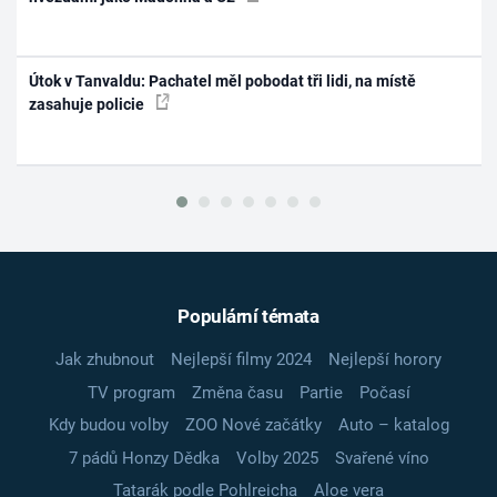
Útok v Tanvaldu: Pachatel měl pobodat tři lidi, na místě
zasahuje policie
Populární témata
Jak zhubnout
Nejlepší filmy 2024
Nejlepší horory
TV program
Změna času
Partie
Počasí
Kdy budou volby
ZOO Nové začátky
Auto – katalog
7 pádů Honzy Dědka
Volby 2025
Svařené víno
Tatarák podle Pohlreicha
Aloe vera