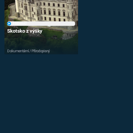
PŘEHRÁT
Skotsko z výšky
Dokumentární / Přírodopisný