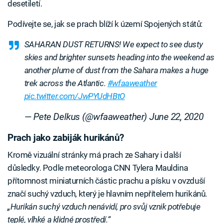
desetiletí.
Podívejte se, jak se prach blíží k území Spojených států:
SAHARAN DUST RETURNS! We expect to see dusty
skies and brighter sunsets heading into the weekend as
another plume of dust from the Sahara makes a huge
trek across the Atlantic.
#wfaaweather
pic.twitter.com/JwPYUdHBtO
— Pete Delkus (@wfaaweather)
June 22, 2020
Prach jako zabiják hurikánů?
Kromě vizuální stránky má prach ze Sahary i další
důsledky. Podle meteorologa CNN Tylera Mauldina
přítomnost miniaturních částic prachu a písku v ovzduší
značí suchý vzduch, který je hlavním nepřítelem hurikánů.
„Hurikán suchý vzduch nenávidí, pro svůj vznik potřebuje
teplé, vlhké a klidné prostředí.“