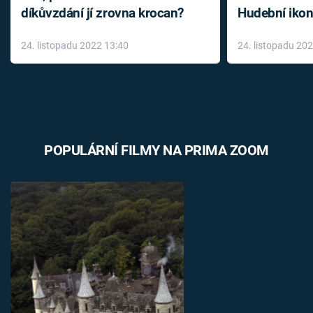
díkůvzdání jí zrovna krocan?
Hudební ikon
až do konce 
24. listopadu 2022 13:40
24. listopadu 20
léky
POPULÁRNÍ FILMY NA PRIMA ZOOM