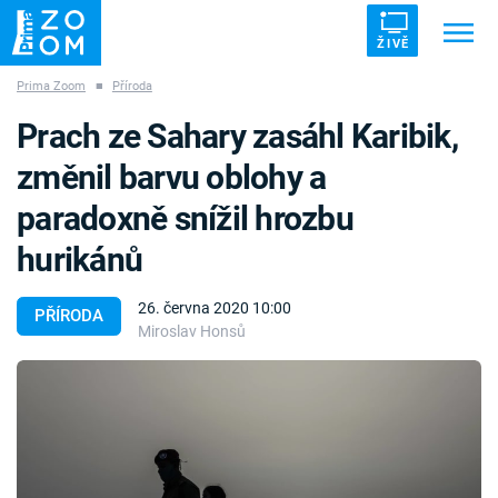
ŽIVĚ
Prima Zoom
■
Příroda
Trendy:
ZRÁDCI
UFO
DRUHÁ SVĚTOVÁ VÁLKA
Prach ze Sahary zasáhl Karibik,
ZÁHADY
VETŘELCI DÁVNOVĚKU
změnil barvu oblohy a
paradoxně snížil hrozbu
hurikánů
Témata
26. června 2020 10:00
PŘÍRODA
Miroslav Honsů
Témata
Pořady
TV Program