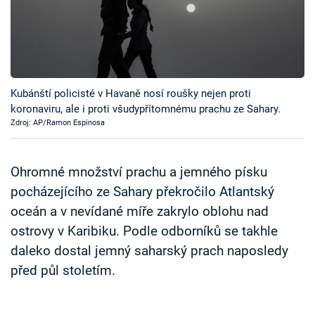
Časopis
Sledujte prima+
Přihlášení
Kubánští policisté v Havaně nosí roušky nejen proti
koronaviru, ale i proti všudypřítomnému prachu ze Sahary.
Zdroj: AP/Ramon Espinosa
Sledujte nás
Ohromné množství prachu a jemného písku
pocházejícího ze Sahary překročilo Atlantský
oceán a v nevídané míře zakrylo oblohu nad
ostrovy v Karibiku. Podle odborníků se takhle
daleko dostal jemný saharský prach naposledy
před půl stoletím.