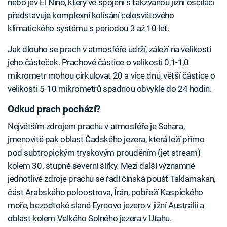
nebo jev El Niño, který ve spojení s takzvanou jižní oscilací
představuje komplexní kolísání celosvětového
klimatického systému s periodou 3 až 10 let.
Jak dlouho se prach v atmosféře udrží, záleží na velikosti
jeho částeček. Prachové částice o velikosti 0,1-1,0
mikrometr mohou cirkulovat 20 a více dnů, větší částice o
velikosti 5-10 mikrometrů spadnou obvykle do 24 hodin.
Odkud prach pochází?
Největším zdrojem prachu v atmosféře je Sahara,
jmenovitě pak oblast Čadského jezera, která leží přímo
pod subtropickým tryskovým prouděním (jet stream)
kolem 30. stupně severní šířky. Mezi další významné
jednotlivé zdroje prachu se řadí čínská poušť Taklamakan,
část Arabského poloostrova, Írán, pobřeží Kaspického
moře, bezodtoké slané Eyreovo jezero v jižní Austrálii a
oblast kolem Velkého Solného jezera v Utahu.