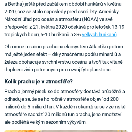
a Bertha) ještě před začátkem období hurikánů v květnu
2020, což se stalo naposledy před osmi lety. Americký
Národní úřad pro oceán a atmosféru (NOAA) ve své
předpovědi z 21. května 2020 očekává pro letošek 13-19
tropických bouří, 6-10 hurikánů a 3-6
velkých hurikánů
.
Ohromné mračno prachu na ekosystém Atlantiku potom
má ještě jeden efekt – díky značnému podílu minerálů a
železa obohacuje svrchní vrstvu oceánu a tvoří tak vítané
doplnění živin potřebných pro rozvoj fytoplanktonu.
Kolik prachu je v atmosféře?
Prach a jemný písek se do atmosféry dostává průběžně a
odhaduje se, že se ho ročně v atmosféře objeví od 200
milionů do 5 miliard tun. V každém okamžiku se v zemské
atmosféře nachází 20 milionů tun prachu, jeho množství
ale podléhá velkým sezonním výkyvům.