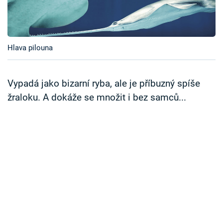
Časopis
Sledujte prima+
Hlava pilouna
Přihlášení
Vypadá jako bizarní ryba, ale je příbuzný spíše
žraloku. A dokáže se množit i bez samců...
Sledujte nás