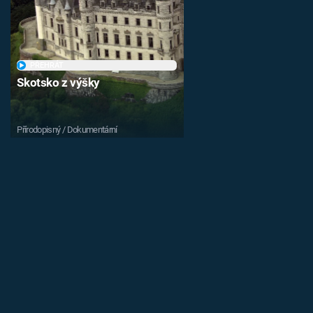
PŘEHRÁT
Skotsko z výšky
Přírodopisný / Dokumentární