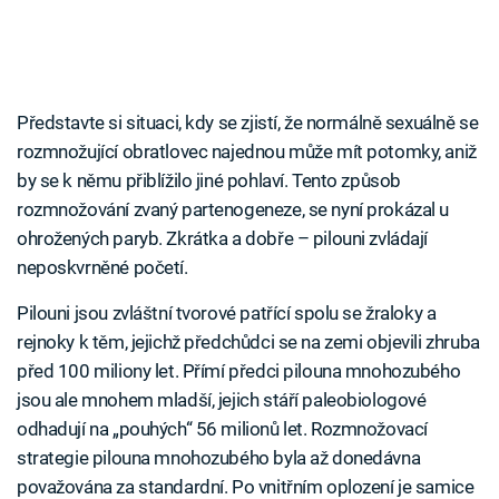
Představte si situaci, kdy se zjistí, že normálně sexuálně se
rozmnožující obratlovec najednou může mít potomky, aniž
by se k němu přiblížilo jiné pohlaví. Tento způsob
rozmnožování zvaný partenogeneze, se nyní prokázal u
ohrožených paryb. Zkrátka a dobře – pilouni zvládají
neposkvrněné početí.
Pilouni jsou zvláštní tvorové patřící spolu se žraloky a
rejnoky k těm, jejichž předchůdci se na zemi objevili zhruba
před 100 miliony let. Přímí předci pilouna mnohozubého
jsou ale mnohem mladší, jejich stáří paleobiologové
odhadují na „pouhých“ 56 milionů let. Rozmnožovací
strategie pilouna mnohozubého byla až donedávna
považována za standardní. Po vnitřním oplození je samice