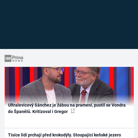
Ultralevicový Sánchez je žábou na prameni, pustil se Vondra
do Španělů. Kritizoval i Gregor
Tisíce lidí prchají před krokodýly. Stoupající keňské jezero