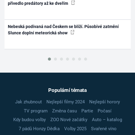
přivedlo predátory až ke dveřím
Nebeská podívaná nad Českem se blíží. Působivé zatmění
Slunce doplní meteorická show
Populární témata
Jak zhubnout
Nejlepší filmy 2024
Nejlepší horory
TV program
Změna času
Partie
Počasí
Kdy budou volby
ZOO Nové začátky
Auto – katalog
7 pádů Honzy Dědka
Volby 2025
Svařené víno