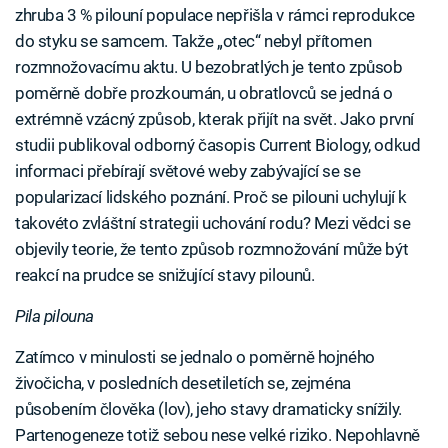
zhruba 3 % pilouní populace nepřišla v rámci reprodukce
do styku se samcem. Takže „otec“ nebyl přítomen
rozmnožovacímu aktu. U bezobratlých je tento způsob
poměrně dobře prozkoumán, u obratlovců se jedná o
extrémně vzácný způsob, kterak přijít na svět. Jako první
studii publikoval odborný časopis Current Biology, odkud
informaci přebírají světové weby zabývající se se
popularizací lidského poznání. Proč se pilouni uchylují k
takovéto zvláštní strategii uchování rodu? Mezi vědci se
objevily teorie, že tento způsob rozmnožování může být
reakcí na prudce se snižující stavy pilounů.
Pila pilouna
Zatímco v minulosti se jednalo o poměrně hojného
živočicha, v posledních desetiletích se, zejména
působením člověka (lov), jeho stavy dramaticky snížily.
Partenogeneze totiž sebou nese velké riziko. Nepohlavně