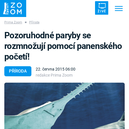
ŽIVĚ
Prima Zoom
■
Příroda
Trendy:
ZRÁDCI
UFO
DRUHÁ SVĚTOVÁ VÁLKA
Pozoruhodné paryby se
ZÁHADY
VETŘELCI DÁVNOVĚKU
rozmnožují pomocí panenského
početí!
22. června 2015 06:00
PŘÍRODA
redakce Prima Zoom
Témata
Témata
Pořady
TV Program