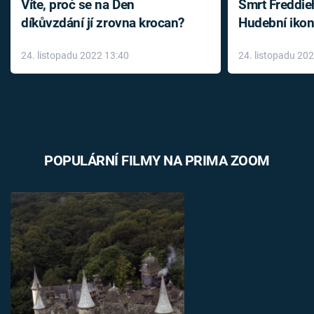
Víte, proč se na Den
Smrt Freddie
díkůvzdání jí zrovna krocan?
Hudební ikon
až do konce 
24. listopadu 2022 13:40
24. listopadu 20
léky
POPULÁRNÍ FILMY NA PRIMA ZOOM