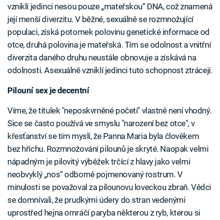
vzniklí jedinci nesou pouze „mateřskou“ DNA, což znamená
její menší diverzitu. V běžné, sexuálně se rozmnožující
populaci, získá potomek polovinu genetické informace od
otce, druhá polovina je mateřská. Tím se odolnost a vnitřní
diverzita daného druhu neustále obnovuje a získává na
odolnosti. Asexuálně vzniklí jedinci tuto schopnost ztrácejí.
Pilouní sex je decentní
Víme, že titulek "neposkvrněné početí" vlastně není vhodný.
Sice se často používá ve smyslu "narození bez otce", v
křesťanství se tím myslí, že Panna Maria byla člověkem
bez hříchu. Rozmnožování pilounů je skryté. Naopak velmi
nápadným je pilovitý výběžek trčící z hlavy jako velmi
neobvyklý „nos“ odborně pojmenovaný rostrum. V
minulosti se považoval za pilounovu loveckou zbraň. Vědci
se domnívali, že prudkými údery do stran vedenými
uprostřed hejna omráčí paryba některou z ryb, kterou si