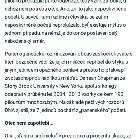
pilounů prokázala partenogeneze, tedy vznik zárodku, u
něhož není potřeba otce. Ano, zní to jako neposkvrněné
početí. U savců, kam řadíme i člověka, se zatím
neposkvrněné početí neprokázalo, byť existuje mýtus o
jednom případu, na němž je dokonce postaven celý
náboženský směr.
Partenogenetické rozmnožování občas zaskočí chovatele,
kteří bezpečně vědí, že jejich miláček nepřišel do styku s
jiným jedincem opačného pohlaví a přesto ho překvapí
životaschopnou nadílkou mláďat. Demian Chapman ze
Stony Brook University v New Yorku spolu s kolegy
odebrali v průběhu let 2004–2013 vzorky celkem 190
pilounům mnohozubým. Na základě pečlivých rozborů
DNA zjistili, že 7 jedinců pochází z „panenského“ početí.
Otec není zapotřebí...
Ona „šťastná sedmička“ v přepočtu na procenta ukáže, že