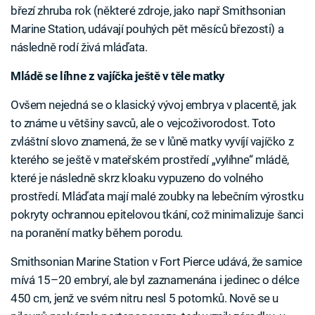
březí zhruba rok (některé zdroje, jako např Smithsonian
Marine Station, udávají pouhých pět měsíců březosti) a
následně rodí živá mláďata.
Mládě se líhne z vajíčka ještě v těle matky
Ovšem nejedná se o klasický vývoj embrya v placentě, jak
to známe u většiny savců, ale o vejcoživorodost. Toto
zvláštní slovo znamená, že se v lůně matky vyvíjí vajíčko z
kterého se ještě v mateřském prostředí „vylíhne“ mládě,
které je následně skrz kloaku vypuzeno do volného
prostředí. Mláďata mají malé zoubky na lebečním výrostku
pokryty ochrannou epitelovou tkání, což minimalizuje šanci
na poranění matky během porodu.
Smithsonian Marine Station v Fort Pierce udává, že samice
mívá 15–20 embryí, ale byl zaznamenána i jedinec o délce
450 cm, jenž ve svém nitru nesl 5 potomků. Nově se u