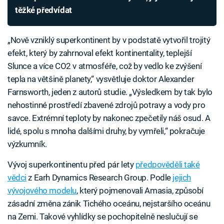
těžké předvídat
„Nově vzniklý superkontinent by v podstatě vytvořil trojitý
efekt, který by zahrnoval efekt kontinentality, teplejší
Slunce a více CO2 v atmosféře, což by vedlo ke zvýšení
tepla na většině planety,“ vysvětluje doktor Alexander
Farnsworth, jeden z autorů studie. „Výsledkem by tak bylo
nehostinné prostředí zbavené zdrojů potravy a vody pro
savce. Extrémní teploty by nakonec zpečetily náš osud. A
lidé, spolu s mnoha dalšími druhy, by vymřeli,“ pokračuje
výzkumník.
Vývoj superkontinentu před pár lety
předpověděli také
vědci
z Earh Dynamics Research Group. Podle
jejich
vývojového modelu
, který pojmenovali Amasia, způsobí
zásadní změna zánik Tichého oceánu, nejstaršího oceánu
na Zemi. Takové vyhlídky se pochopitelně neslučují se