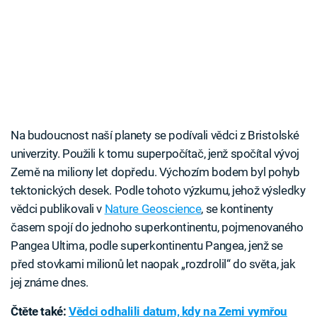
Na budoucnost naší planety se podívali vědci z Bristolské
univerzity. Použili k tomu superpočítač, jenž spočítal vývoj
Země na miliony let dopředu. Výchozím bodem byl pohyb
tektonických desek. Podle tohoto výzkumu, jehož výsledky
vědci publikovali v
Nature Geoscience
, se kontinenty
časem spojí do jednoho superkontinentu, pojmenovaného
Pangea Ultima, podle superkontinentu Pangea, jenž se
před stovkami milionů let naopak „rozdrolil“ do světa, jak
jej známe dnes.
Čtěte také:
Vědci odhalili datum, kdy na Zemi vymřou