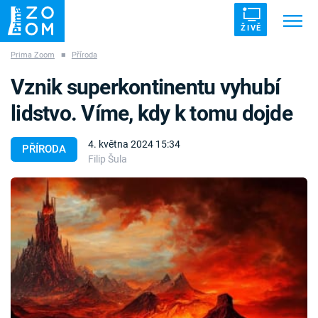
ŽIVĚ
Prima Zoom
■
Příroda
Trendy:
ZRÁDCI
UFO
DRUHÁ SVĚTOVÁ VÁLKA
Vznik superkontinentu vyhubí
ZÁHADY
VETŘELCI DÁVNOVĚKU
lidstvo. Víme, kdy k tomu dojde
4. května 2024 15:34
PŘÍRODA
Filip Šula
Témata
Témata
Pořady
TV Program