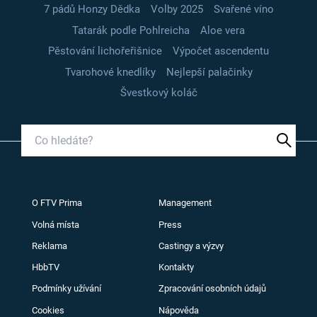
7 pádů Honzy Dědka
Volby 2025
Svařené víno
Tatarák podle Pohlreicha
Aloe vera
Pěstování lichořeřišnice
Výpočet ascendentu
Tvarohové knedlíky
Nejlepší palačinky
Švestkový koláč
O FTV Prima
Management
Volná místa
Press
Reklama
Castingy a výzvy
HbbTV
Kontakty
Podmínky užívání
Zpracování osobních údajů
Cookies
Nápověda