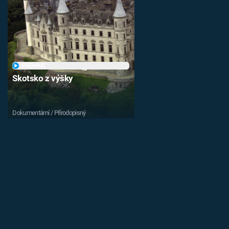
PŘEHRÁT
Skotsko z výšky
Dokumentární / Přírodopisný