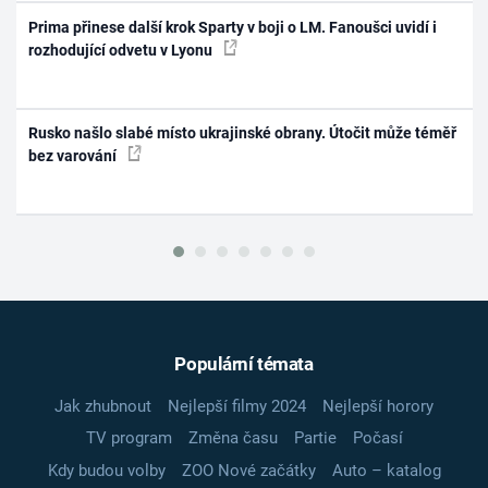
Prima přinese další krok Sparty v boji o LM. Fanoušci uvidí i
rozhodující odvetu v Lyonu
Rusko našlo slabé místo ukrajinské obrany. Útočit může téměř
bez varování
Populární témata
Jak zhubnout
Nejlepší filmy 2024
Nejlepší horory
TV program
Změna času
Partie
Počasí
Kdy budou volby
ZOO Nové začátky
Auto – katalog