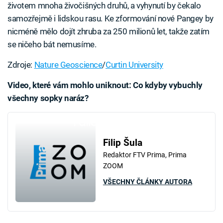
životem mnoha živočišných druhů, a vyhynutí by čekalo
samozřejmě i lidskou rasu. Ke zformování nové Pangey by
nicméně mělo dojít zhruba za 250 milionů let, takže zatím
se ničeho bát nemusíme.
Zdroje:
Nature Geoscience
/
Curtin University
Video, které vám mohlo uniknout: Co kdyby vybuchly
všechny sopky naráz?
Failed to fetch
Filip Šula
Redaktor FTV Prima, Prima
ZOOM
VŠECHNY ČLÁNKY AUTORA