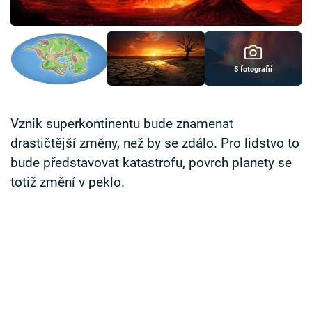
Časopis
Sledujte prima+
5 fotografií
Přihlášení
Vznik superkontinentu bude znamenat
drastičtější změny, než by se zdálo. Pro lidstvo to
Sledujte nás
bude představovat katastrofu, povrch planety se
totiž změní v peklo.