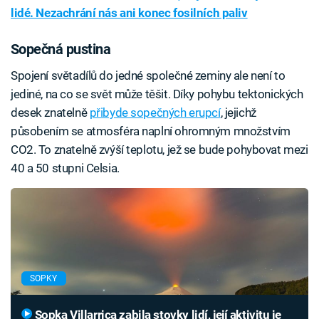
lidé. Nezachrání nás ani konec fosilních paliv
Sopečná pustina
Spojení světadílů do jedné společné zeminy ale není to
jediné, na co se svět může těšit. Díky pohybu tektonických
desek znatelně
přibyde sopečných erupcí
, jejichž
působením se atmosféra naplní ohromným množstvím
CO2. To znatelně zvýší teplotu, jež se bude pohybovat mezi
40 a 50 stupni Celsia.
SOPKY
Sopka Villarrica zabila stovky lidí, její aktivitu je