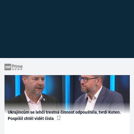
Ukrajincům se lehčí trestná činnost odpouštěla, tvrdí Koten.
Pospíšil chtěl vidět čísla