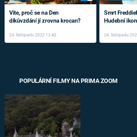
Víte, proč se na Den
Smrt Freddie
díkůvzdání jí zrovna krocan?
Hudební ikon
až do konce 
24. listopadu 2022 13:40
24. listopadu 20
léky
POPULÁRNÍ FILMY NA PRIMA ZOOM