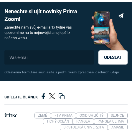
Nenechte si ujít novinky Prima
Zoom!
Zanechte nám svůj e-mail a 1x týdně vás
upozorníme na to nejnovější a nejlepší z
našeho webu.
ODESLAT
Odesláním formuláře souhlasíte s
podmínkami zpracování osobních údajů
SDÍLEJTE ČLÁNEK
ŠTÍTKY
ZEMĚ
FTV PRIMA
OXID UHLIČITÝ
SLUNCE
TICHÝ OCEÁN
PANGEA
PANGEA ULTIMA
BRISTOLSKÁ UNIVERZITA
AMASIE