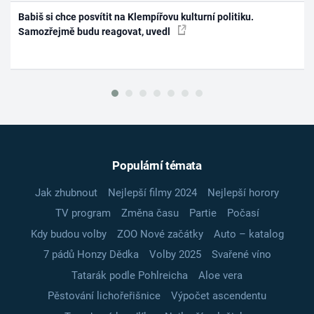
Babiš si chce posvítit na Klempířovu kulturní politiku.
Samozřejmě budu reagovat, uvedl
Populární témata
Jak zhubnout
Nejlepší filmy 2024
Nejlepší horory
TV program
Změna času
Partie
Počasí
Kdy budou volby
ZOO Nové začátky
Auto – katalog
7 pádů Honzy Dědka
Volby 2025
Svařené víno
Tatarák podle Pohlreicha
Aloe vera
Pěstování lichořeřišnice
Výpočet ascendentu