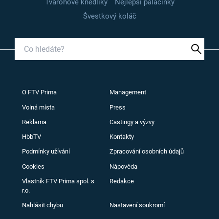
Tvarohové knedlíky
Nejlepší palačinky
Švestkový koláč
O FTV Prima
Management
Volná místa
Press
Reklama
Castingy a výzvy
HbbTV
Kontakty
Podmínky užívání
Zpracování osobních údajů
Cookies
Nápověda
Vlastník FTV Prima spol. s
Redakce
r.o.
Nahlásit chybu
Nastavení soukromí