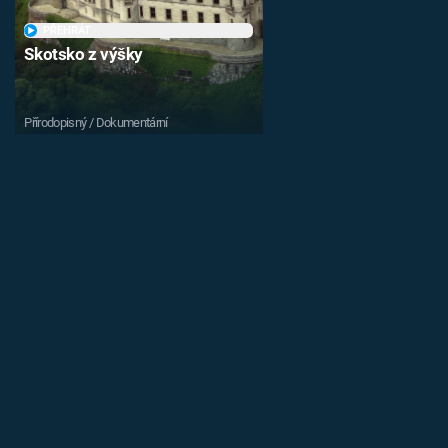
PŘEHRÁT
Skotsko z výšky
Přírodopisný / Dokumentární