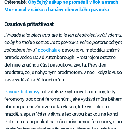
Čtěte také:
Obyčejný nákup se proměnil v šok a strach.
Muž našel v sáčku s banány obrovského pavouka
Osudová přitažlivost
„Vypadá jako ptačí trus, ale to je jen přestrojení kvůli všemu,
co by ho mohlo sežrat. Je to pavouk s velice pozoruhodným
způsobem lovu,“
poodhaluje
pavoukovu metodiku známý
přírodovědec David Attenborough. Přestrojení ostatně
definuje značnou část pavoukova života. Přes den
předstírá, že je nehybným předmětem, v noci, když loví, se
zase vydává za žádoucí můru.
Pavouk bolasový
totiž dokáže vylučovat alomony, tedy
feromony podobné feromonům, jaké vydává můra během
období páření. Zároveň utká vlákno, kde visí jako na
hrazdě, a spustí část vlákna s lepkavou kapkou na konci.
Poté mu stačí počkat na můru přivábenou feromony, a po
létajícím hmyzu doslova švihnout vláknem, jak uvidíte v