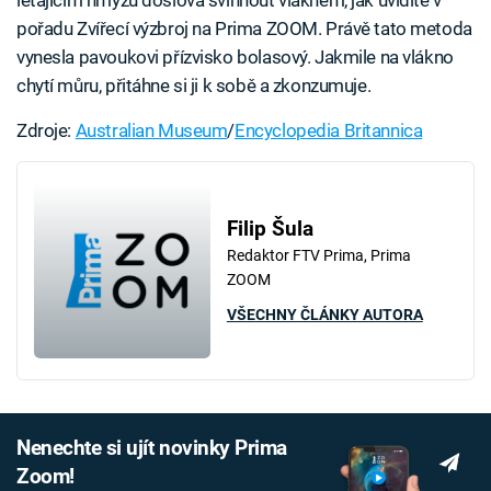
pořadu Zvířecí výzbroj na Prima ZOOM. Právě tato metoda
vynesla pavoukovi přízvisko bolasový. Jakmile na vlákno
chytí můru, přitáhne si ji k sobě a zkonzumuje.
Zdroje:
Australian Museum
/
Encyclopedia Britannica
Filip Šula
Redaktor FTV Prima, Prima
ZOOM
VŠECHNY ČLÁNKY AUTORA
Nenechte si ujít novinky Prima
Zoom!