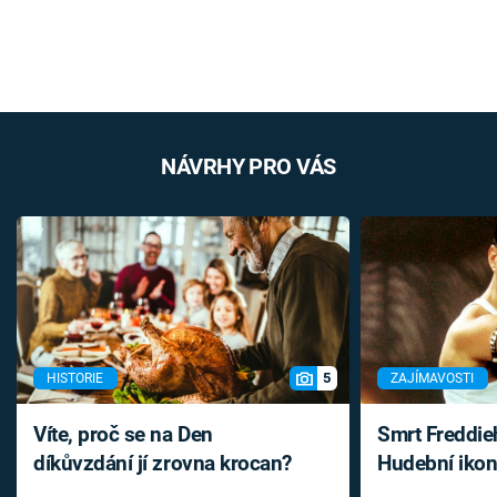
NÁVRHY PRO VÁS
5
HISTORIE
ZAJÍMAVOSTI
Víte, proč se na Den
Smrt Freddie
díkůvzdání jí zrovna krocan?
Hudební ikon
až do konce 