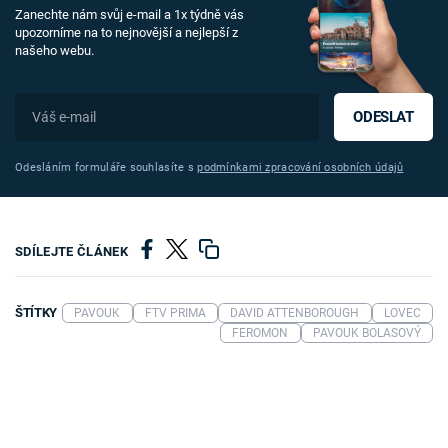
Zanechte nám svůj e-mail a 1x týdně vás
upozorníme na to nejnovější a nejlepší z
našeho webu.
ODESLAT
Odesláním formuláře souhlasíte s
podmínkami zpracování osobních údajů
SDÍLEJTE ČLÁNEK
ŠTÍTKY
PAVOUK
FTV PRIMA
DAVID ATTENBOROUGH
LOVEC
FEROMON
PAVOUK BOLASOVÝ