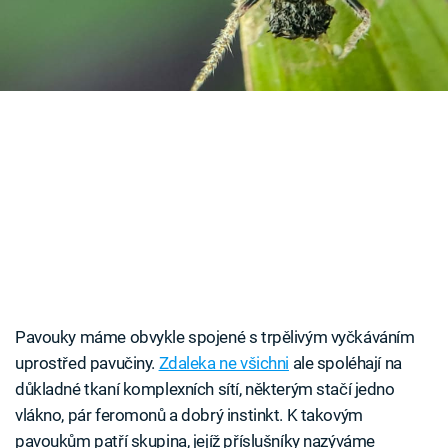
Časopis
Sledujte prima+
Přihlášení
Sledujte nás
Pavouky máme obvykle spojené s trpělivým vyčkáváním
uprostřed pavučiny.
Zdaleka ne všichni
ale spoléhají na
důkladné tkaní komplexních sítí, některým stačí jedno
vlákno, pár feromonů a dobrý instinkt. K takovým
pavoukům patří skupina, jejíž příslušníky nazýváme