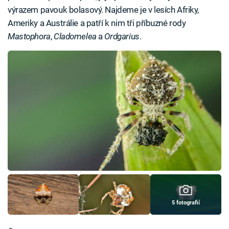
výrazem pavouk bolasový. Najdeme je v lesích Afriky,
Ameriky a Austrálie a patří k nim tři příbuzné rody
Mastophora
,
Cladomelea
a
Ordgarius
.
5 fotografií